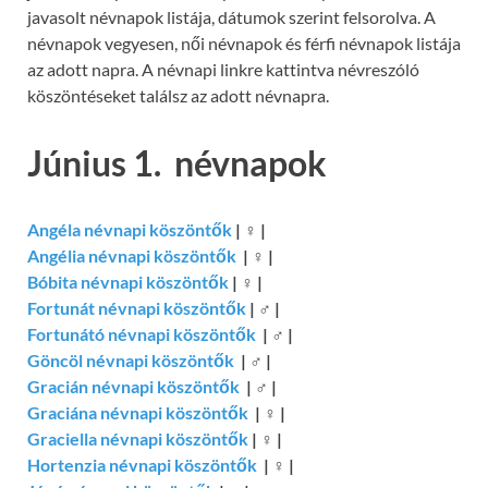
javasolt névnapok listája, dátumok szerint felsorolva. A
névnapok vegyesen, női névnapok és férfi névnapok listája
az adott napra. A névnapi linkre kattintva névreszóló
köszöntéseket találsz az adott névnapra.
Június 1. névnapok
Angéla névnapi köszöntők
|
♀
|
Angélia névnapi köszöntők
|
♀
|
Bóbita névnapi köszöntők
|
♀
|
Fortunát névnapi köszöntők
|
♂
|
Fortunátó névnapi köszöntők
|
♂
|
Göncöl névnapi köszöntők
|
♂
|
Gracián névnapi köszöntők
|
♂
|
Graciána névnapi köszöntők
|
♀
|
Graciella névnapi köszöntők
|
♀
|
Hortenzia névnapi köszöntők
|
♀
|