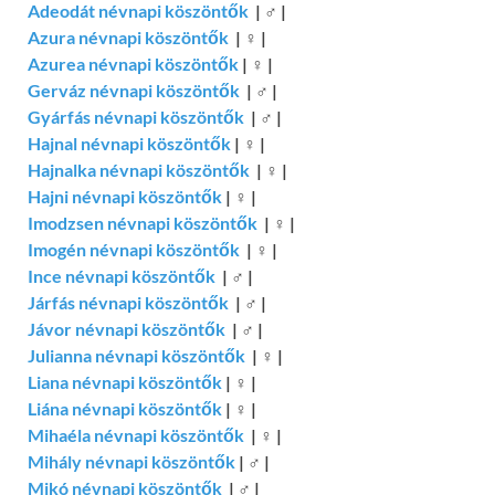
Adeodát névnapi köszöntők
|
♂
|
Azura névnapi köszöntők
|
♀
|
Azurea névnapi köszöntők
|
♀
|
Gerváz névnapi köszöntők
|
♂
|
Gyárfás névnapi köszöntők
|
♂
|
Hajnal névnapi köszöntők
|
♀
|
Hajnalka névnapi köszöntők
|
♀
|
Hajni névnapi köszöntők
|
♀
|
Imodzsen névnapi köszöntők
|
♀
|
Imogén névnapi köszöntők
|
♀
|
Ince névnapi köszöntők
|
♂
|
Járfás névnapi köszöntők
|
♂
|
Jávor névnapi köszöntők
|
♂
|
Julianna névnapi köszöntők
|
♀
|
Liana névnapi köszöntők
|
♀
|
Liána névnapi köszöntők
|
♀
|
Mihaéla névnapi köszöntők
|
♀
|
Mihály névnapi köszöntők
|
♂
|
Mikó névnapi köszöntők
|
♂
|