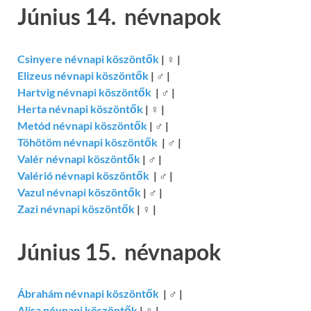
Június 14. névnapok
Csinyere névnapi köszöntők
|
♀
|
Elizeus névnapi köszöntők
|
♂
|
Hartvig névnapi köszöntők
|
♂
|
Herta névnapi köszöntők
|
♀
|
Metód névnapi köszöntők
|
♂
|
Töhötöm névnapi köszöntők
|
♂
|
Valér névnapi köszöntők
|
♂
|
Valérió névnapi köszöntők
|
♂
|
Vazul névnapi köszöntők
|
♂
|
Zazi névnapi köszöntők
|
♀
|
Június 15. névnapok
Ábrahám névnapi köszöntők
|
♂
|
Alisa névnapi köszöntők
|
♀
|