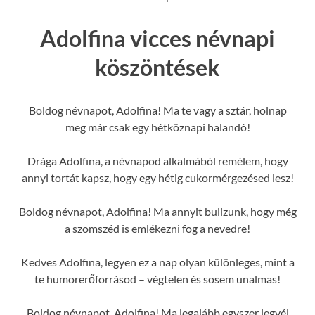
Adolfina vicces névnapi
köszöntések
Boldog névnapot, Adolfina! Ma te vagy a sztár, holnap
meg már csak egy hétköznapi halandó!
Drága Adolfina, a névnapod alkalmából remélem, hogy
annyi tortát kapsz, hogy egy hétig cukormérgezésed lesz!
Boldog névnapot, Adolfina! Ma annyit bulizunk, hogy még
a szomszéd is emlékezni fog a nevedre!
Kedves Adolfina, legyen ez a nap olyan különleges, mint a
te humorerőforrásod – végtelen és sosem unalmas!
Boldog névnapot, Adolfina! Ma legalább egyszer legyél