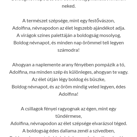
neked.
A természet szépsége, mint egy festővászon,
Adolfina, névnapodon az élet legszebb ajándékot adja.
A virágok színes palettáján a boldogság mosolyog,
Boldog névnapot, és minden nap örömmel teli legyen
számodra!
Ahogyan a naplemente arany fényében pompázik a tó,
Adolfina, ma minden szép és különleges, ahogyan te vagy.
Az élet útján légy boldog és büszke,
Boldog névnapot, és az öröm mindig veled legyen, édes
Adolfina!
A csillagok fényei ragyognak az égen, mint egy
tündérmese,
Adolfina, névnapodon az élet szépsége elvarázsol téged.
A boldogság édes dallama zenél a szívedben,