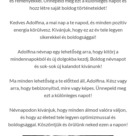
és reményekkel. Ünnepeld meg ezt a különleges napot és
hozz létre saját boldog történeteidet!
Kedves Adolfina, a mai nap a te napod, és minden pozitív
energia körülvesz. Kívánjuk, hogy ez az év tele legyen
sikerekkel és boldogsággal!
Adolfina névnap egy lehetőség arra, hogy kitörj a
mindennapokból és új dolgokba kezdj. Boldog névnapot
és sok-sok új kalandot kívánunk!
Ma minden lehetőség a te előtted áll, Adolfina. Kész vagy
arra, hogy bebizonyítsd, mire vagy képes. Ünnepeld meg
ezt a különleges napot!
Névnapodon kívánjuk, hogy minden álmod valóra váljon,
és hogy az életed tele legyen optimizmussal és
boldogsággal. Köszöntjük és örülünk neked ezen a napon!