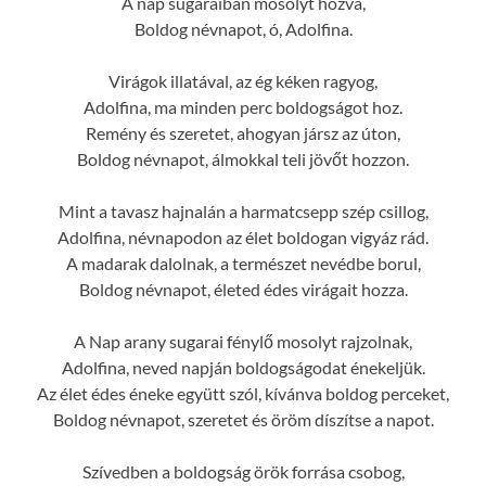
A nap sugaraiban mosolyt hozva,
Boldog névnapot, ó, Adolfina.
Virágok illatával, az ég kéken ragyog,
Adolfina, ma minden perc boldogságot hoz.
Remény és szeretet, ahogyan jársz az úton,
Boldog névnapot, álmokkal teli jövőt hozzon.
Mint a tavasz hajnalán a harmatcsepp szép csillog,
Adolfina, névnapodon az élet boldogan vigyáz rád.
A madarak dalolnak, a természet nevédbe borul,
Boldog névnapot, életed édes virágait hozza.
A Nap arany sugarai fénylő mosolyt rajzolnak,
Adolfina, neved napján boldogságodat énekeljük.
Az élet édes éneke együtt szól, kívánva boldog perceket,
Boldog névnapot, szeretet és öröm díszítse a napot.
Szívedben a boldogság örök forrása csobog,