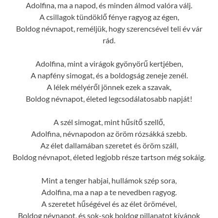
Adolfina, ma a napod, és minden álmod valóra válj.
A csillagok tündöklő fénye ragyog az égen,
Boldog névnapot, reméljük, hogy szerencsével teli év vár
rád.
Adolfina, mint a virágok gyönyörű kertjében,
A napfény simogat, és a boldogság zeneje zenél.
A lélek mélyéről jönnek ezek a szavak,
Boldog névnapot, életed legcsodálatosabb napját!
A szél simogat, mint hűsítő szellő,
Adolfina, névnapodon az öröm rózsákká szebb.
Az élet dallamában szeretet és öröm száll,
Boldog névnapot, életed legjobb része tartson még sokáig.
Mint a tenger habjai, hullámok szép sora,
Adolfina, ma a nap a te nevedben ragyog.
A szeretet hűségével és az élet örömével,
Boldog névnapot, és sok-sok boldog pillanatot kívánok