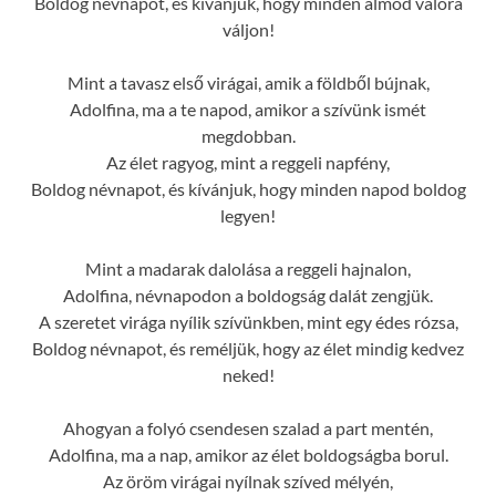
Boldog névnapot, és kívánjuk, hogy minden álmod valóra
váljon!
Mint a tavasz első virágai, amik a földből bújnak,
Adolfina, ma a te napod, amikor a szívünk ismét
megdobban.
Az élet ragyog, mint a reggeli napfény,
Boldog névnapot, és kívánjuk, hogy minden napod boldog
legyen!
Mint a madarak dalolása a reggeli hajnalon,
Adolfina, névnapodon a boldogság dalát zengjük.
A szeretet virága nyílik szívünkben, mint egy édes rózsa,
Boldog névnapot, és reméljük, hogy az élet mindig kedvez
neked!
Ahogyan a folyó csendesen szalad a part mentén,
Adolfina, ma a nap, amikor az élet boldogságba borul.
Az öröm virágai nyílnak szíved mélyén,