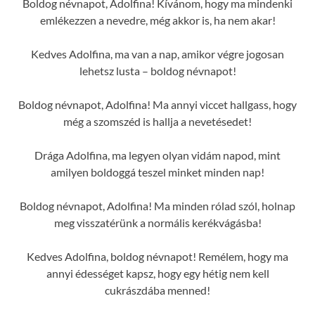
Boldog névnapot, Adolfina! Kívánom, hogy ma mindenki
emlékezzen a nevedre, még akkor is, ha nem akar!
Kedves Adolfina, ma van a nap, amikor végre jogosan
lehetsz lusta – boldog névnapot!
Boldog névnapot, Adolfina! Ma annyi viccet hallgass, hogy
még a szomszéd is hallja a nevetésedet!
Drága Adolfina, ma legyen olyan vidám napod, mint
amilyen boldoggá teszel minket minden nap!
Boldog névnapot, Adolfina! Ma minden rólad szól, holnap
meg visszatérünk a normális kerékvágásba!
Kedves Adolfina, boldog névnapot! Remélem, hogy ma
annyi édességet kapsz, hogy egy hétig nem kell
cukrászdába menned!