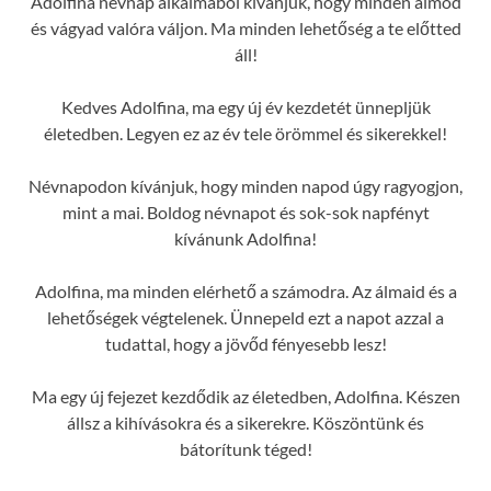
Adolfina névnap alkalmából kívánjuk, hogy minden álmod
és vágyad valóra váljon. Ma minden lehetőség a te előtted
áll!
Kedves Adolfina, ma egy új év kezdetét ünnepljük
életedben. Legyen ez az év tele örömmel és sikerekkel!
Névnapodon kívánjuk, hogy minden napod úgy ragyogjon,
mint a mai. Boldog névnapot és sok-sok napfényt
kívánunk Adolfina!
Adolfina, ma minden elérhető a számodra. Az álmaid és a
lehetőségek végtelenek. Ünnepeld ezt a napot azzal a
tudattal, hogy a jövőd fényesebb lesz!
Ma egy új fejezet kezdődik az életedben, Adolfina. Készen
állsz a kihívásokra és a sikerekre. Köszöntünk és
bátorítunk téged!