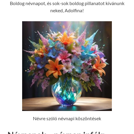
Boldog névnapot, és sok-sok boldog pillanatot kívánunk
neked, Adolfina!
Névre szóló névnapi köszöntések