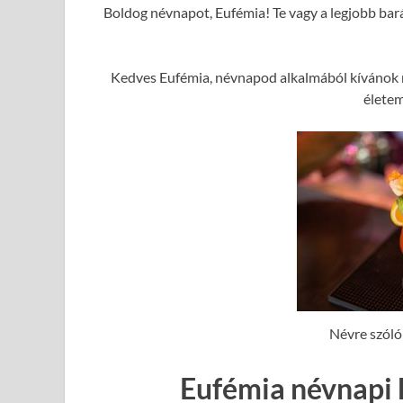
Boldog névnapot, Eufémia! Te vagy a legjobb bará
Kedves Eufémia, névnapod alkalmából kívánok n
élete
Névre szóló
Eufémia névnapi 