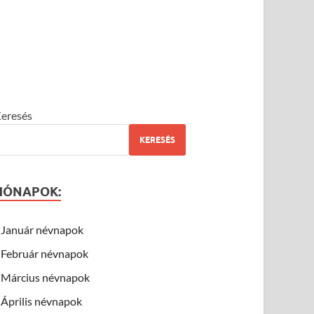
eresés
KERESÉS
HÓNAPOK:
Január névnapok
Február névnapok
Március névnapok
Április névnapok