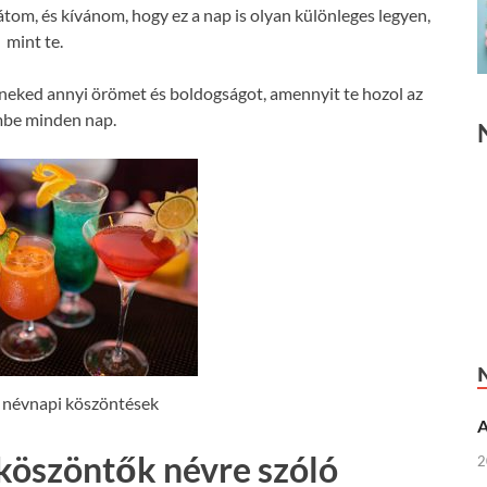
tom, és kívánom, hogy ez a nap is olyan különleges legyen,
mint te.
eked annyi örömet és boldogságot, amennyit te hozol az
mbe minden nap.
 névnapi köszöntések
A
köszöntők névre szóló
2