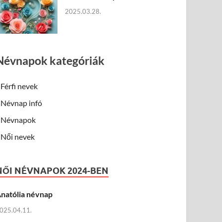
2025.03.28.
Névnapok kategóriák
Férfi nevek
Névnap infó
Névnapok
Női nevek
NŐI NÉVNAPOK 2024-BEN
natólia névnap
025.04.11.