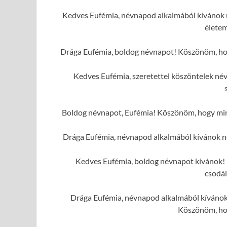
Kedves Eufémia, névnapod alkalmából kívánok n
élete
Drága Eufémia, boldog névnapot! Köszönöm, hog
Kedves Eufémia, szeretettel köszöntelek né
Boldog névnapot, Eufémia! Köszönöm, hogy mind
Drága Eufémia, névnapod alkalmából kívánok n
Kedves Eufémia, boldog névnapot kívánok! K
csodál
Drága Eufémia, névnapod alkalmából kívánok 
Köszönöm, hog