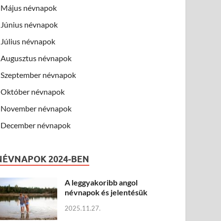
Május névnapok
Június névnapok
Július névnapok
Augusztus névnapok
Szeptember névnapok
Október névnapok
November névnapok
December névnapok
NÉVNAPOK 2024-BEN
A leggyakoribb angol
névnapok és jelentésük
2025.11.27.