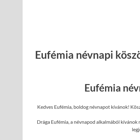
Eufémia névnapi kösz
Eufémia név
Kedves Eufémia, boldog névnapot kívánok! Kösz
Drága Eufémia, a névnapod alkalmából kívánok ne
leg