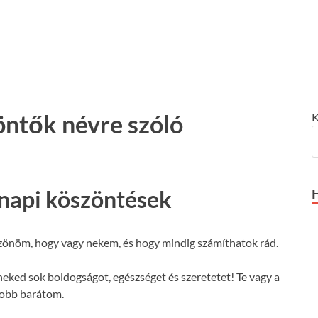
öntők névre szóló
K
napi köszöntések
önöm, hogy vagy nekem, és hogy mindig számíthatok rád.
ked sok boldogságot, egészséget és szeretetet! Te vagy a
jobb barátom.