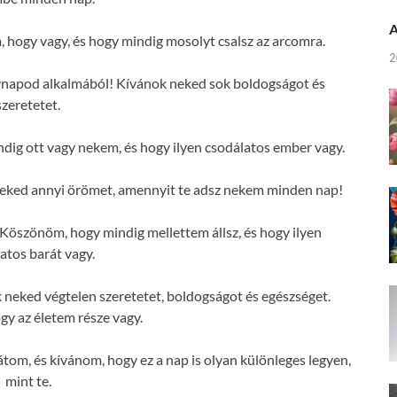
A
hogy vagy, és hogy mindig mosolyt csalsz az arcomra.
2
vnapod alkalmából! Kívánok neked sok boldogságot és
szeretetet.
ig ott vagy nekem, és hogy ilyen csodálatos ember vagy.
eked annyi örömet, amennyit te adsz nekem minden nap!
öszönöm, hogy mindig mellettem állsz, és hogy ilyen
atos barát vagy.
neked végtelen szeretetet, boldogságot és egészséget.
y az életem része vagy.
tom, és kívánom, hogy ez a nap is olyan különleges legyen,
mint te.