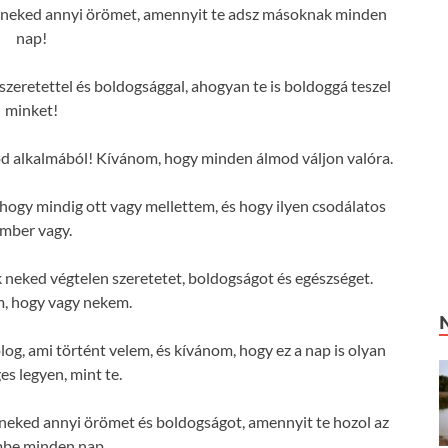
 neked annyi örömet, amennyit te adsz másoknak minden
nap!
szeretettel és boldogsággal, ahogyan te is boldoggá teszel
minket!
d alkalmából! Kívánom, hogy minden álmod váljon valóra.
gy mindig ott vagy mellettem, és hogy ilyen csodálatos
mber vagy.
neked végtelen szeretetet, boldogságot és egészséget.
, hogy vagy nekem.
og, ami történt velem, és kívánom, hogy ez a nap is olyan
es legyen, mint te.
eked annyi örömet és boldogságot, amennyit te hozol az
mbe minden nap.