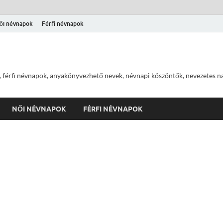
ői névnapok
Férfi névnapok
 férfi névnapok, anyakönyvezhető nevek, névnapi köszöntők, nevezetes na
NŐI NÉVNAPOK
FÉRFI NÉVNAPOK