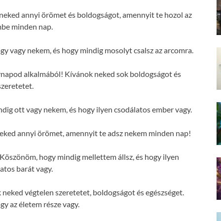
eked annyi örömet és boldogságot, amennyit te hozol az
mbe minden nap.
y vagy nekem, és hogy mindig mosolyt csalsz az arcomra.
vnapod alkalmából! Kívánok neked sok boldogságot és
szeretetet.
ig ott vagy nekem, és hogy ilyen csodálatos ember vagy.
eked annyi örömet, amennyit te adsz nekem minden nap!
öszönöm, hogy mindig mellettem állsz, és hogy ilyen
atos barát vagy.
neked végtelen szeretetet, boldogságot és egészséget.
y az életem része vagy.