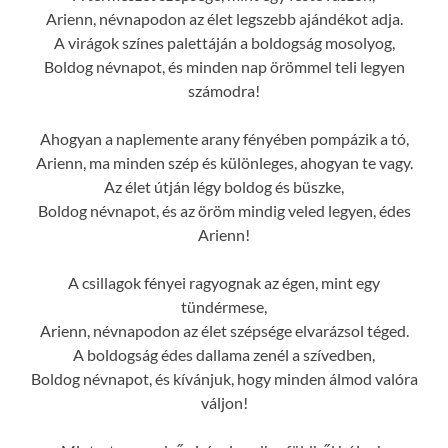
Arienn, névnapodon az élet legszebb ajándékot adja.
A virágok színes palettáján a boldogság mosolyog,
Boldog névnapot, és minden nap örömmel teli legyen
számodra!
Ahogyan a naplemente arany fényében pompázik a tó,
Arienn, ma minden szép és különleges, ahogyan te vagy.
Az élet útján légy boldog és büszke,
Boldog névnapot, és az öröm mindig veled legyen, édes
Arienn!
A csillagok fényei ragyognak az égen, mint egy
tündérmese,
Arienn, névnapodon az élet szépsége elvarázsol téged.
A boldogság édes dallama zenél a szívedben,
Boldog névnapot, és kívánjuk, hogy minden álmod valóra
váljon!