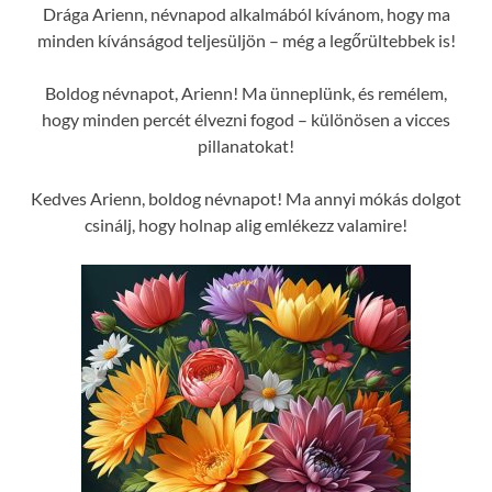
Drága Arienn, névnapod alkalmából kívánom, hogy ma
minden kívánságod teljesüljön – még a legőrültebbek is!
Boldog névnapot, Arienn! Ma ünneplünk, és remélem,
hogy minden percét élvezni fogod – különösen a vicces
pillanatokat!
Kedves Arienn, boldog névnapot! Ma annyi mókás dolgot
csinálj, hogy holnap alig emlékezz valamire!