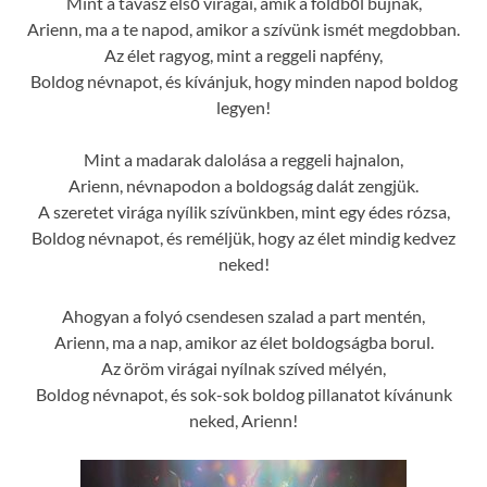
Mint a tavasz első virágai, amik a földből bújnak,
Arienn, ma a te napod, amikor a szívünk ismét megdobban.
Az élet ragyog, mint a reggeli napfény,
Boldog névnapot, és kívánjuk, hogy minden napod boldog
legyen!
Mint a madarak dalolása a reggeli hajnalon,
Arienn, névnapodon a boldogság dalát zengjük.
A szeretet virága nyílik szívünkben, mint egy édes rózsa,
Boldog névnapot, és reméljük, hogy az élet mindig kedvez
neked!
Ahogyan a folyó csendesen szalad a part mentén,
Arienn, ma a nap, amikor az élet boldogságba borul.
Az öröm virágai nyílnak szíved mélyén,
Boldog névnapot, és sok-sok boldog pillanatot kívánunk
neked, Arienn!