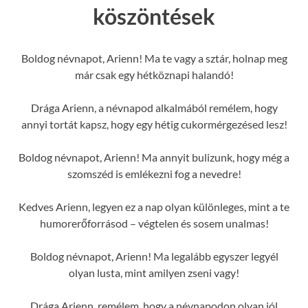
köszöntések
Boldog névnapot, Arienn! Ma te vagy a sztár, holnap meg
már csak egy hétköznapi halandó!
Drága Arienn, a névnapod alkalmából remélem, hogy
annyi tortát kapsz, hogy egy hétig cukormérgezésed lesz!
Boldog névnapot, Arienn! Ma annyit bulizunk, hogy még a
szomszéd is emlékezni fog a nevedre!
Kedves Arienn, legyen ez a nap olyan különleges, mint a te
humorerőforrásod – végtelen és sosem unalmas!
Boldog névnapot, Arienn! Ma legalább egyszer legyél
olyan lusta, mint amilyen zseni vagy!
Drága Arienn, remélem, hogy a névnapodon olyan jól