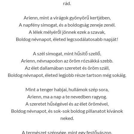
rád.
Arienn, mint a virágok gyönyörű kertjében,
A napfény simogat, és a boldogság zeneje zenél.
A lélek mélyéről jönnek ezek a szavak,
Boldog névnapot, életed legcsodálatosabb napját!
A szél simogat, mint hűsítő szellő,
Arienn, névnapodon az öröm rózsákká szebb.
Az élet dallamában szeretet és öröm száll,
Boldog névnapot, életed legjobb része tartson még sokáig.
Mint a tenger habjai, hullámok szép sora,
Arienn, ma a nap a te nevedben ragyog.
A szeretet hűségével és az élet örömével,
Boldog névnapot, és sok-sok boldog pillanatot kívánok
neked.
A természet szépsége, mint egy festővászon,