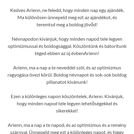
Kedves Arienn, ne feledd, hogy minden nap egy ajándék.
Ma különösen ünnepeld meg ezt az ajándékot, és
teremtsd meg a boldog jövőd!
Névnapodon kívánjuk, hogy minden napod tele legyen
optimizmussal és boldogsággal. Köszöntünk és bátorítunk
téged ebben az új évbenArienn!
Arienn, ma a nap a te neveddel szól, és az optimizmus
ragyogása övezi körül. Boldog névnapot és sok-sok boldog
pillanatot kívánunk!
Ezen a különleges napon köszöntelek, Arienn. Kívánjuk,
hogy minden napod tele legyen lehetőségekkel és
sikerekkel!
Arienn, ma a nap a te napod, és az optimizmus és a remény
szárnyal. Ünnepeld meg ezt a különleges napot, és higgy