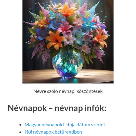
Névre szóló névnapi köszöntések
Névnapok – névnap infók:
Magyar névnapok listája dátum szerint
Női névnapok betűrendben