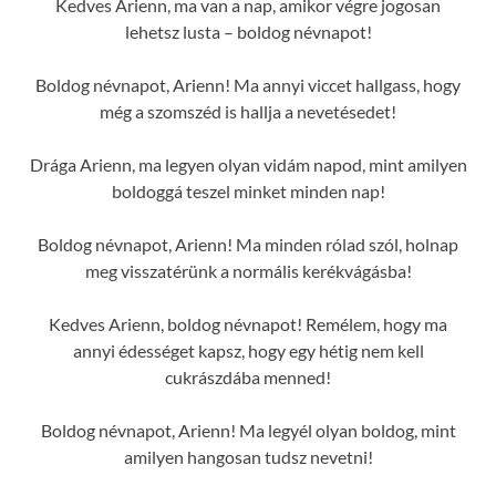
Kedves Arienn, ma van a nap, amikor végre jogosan
lehetsz lusta – boldog névnapot!
Boldog névnapot, Arienn! Ma annyi viccet hallgass, hogy
még a szomszéd is hallja a nevetésedet!
Drága Arienn, ma legyen olyan vidám napod, mint amilyen
boldoggá teszel minket minden nap!
Boldog névnapot, Arienn! Ma minden rólad szól, holnap
meg visszatérünk a normális kerékvágásba!
Kedves Arienn, boldog névnapot! Remélem, hogy ma
annyi édességet kapsz, hogy egy hétig nem kell
cukrászdába menned!
Boldog névnapot, Arienn! Ma legyél olyan boldog, mint
amilyen hangosan tudsz nevetni!