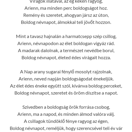
Virágok illatával, az ég kéken ragyog,
Arienn, ma minden perc boldogságot hoz.
Remény és szeretet, ahogyan jársz az úton,
Boldog névnapot, álmokkal teli jövőt hozzon.
Mint a tavasz hajnalán a harmatcsepp szép csillog,
Arienn, névnapodon az élet boldogan vigyáz rád.
A madarak dalolnak, a természet nevédbe borul,
Boldog névnapot, életed édes virágait hozza.
A Nap arany sugarai fénylő mosolyt rajzolnak,
Arienn, neved napján boldogságodat énekeljük.
Az élet édes éneke együtt szól, kívánva boldog perceket,
Boldog névnapot, szeretet és öröm díszítse a napot.
Szívedben a boldogság örök forrása csobog,
Arienn, ma a napod, és minden álmod valóra válj.
A csillagok tündöklő fénye ragyog az égen,
Boldog névnapot, reméljük, hogy szerencsével teli év vár