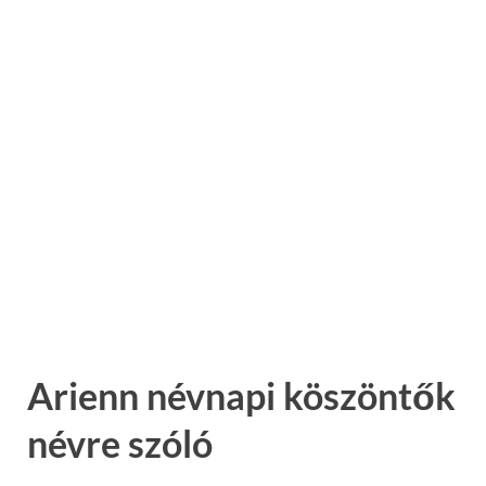
Arienn névnapi köszöntők
névre szóló