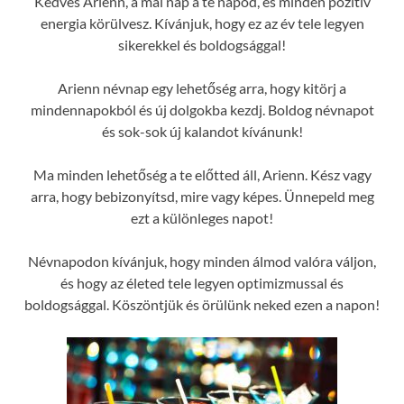
Kedves Arienn, a mai nap a te napod, és minden pozitív
energia körülvesz. Kívánjuk, hogy ez az év tele legyen
sikerekkel és boldogsággal!
Arienn névnap egy lehetőség arra, hogy kitörj a
mindennapokból és új dolgokba kezdj. Boldog névnapot
és sok-sok új kalandot kívánunk!
Ma minden lehetőség a te előtted áll, Arienn. Kész vagy
arra, hogy bebizonyítsd, mire vagy képes. Ünnepeld meg
ezt a különleges napot!
Névnapodon kívánjuk, hogy minden álmod valóra váljon,
és hogy az életed tele legyen optimizmussal és
boldogsággal. Köszöntjük és örülünk neked ezen a napon!