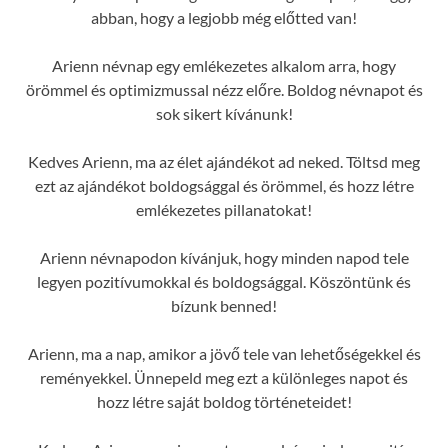
abban, hogy a legjobb még előtted van!
Arienn névnap egy emlékezetes alkalom arra, hogy
örömmel és optimizmussal nézz előre. Boldog névnapot és
sok sikert kívánunk!
Kedves Arienn, ma az élet ajándékot ad neked. Töltsd meg
ezt az ajándékot boldogsággal és örömmel, és hozz létre
emlékezetes pillanatokat!
Arienn névnapodon kívánjuk, hogy minden napod tele
legyen pozitívumokkal és boldogsággal. Köszöntünk és
bízunk benned!
Arienn, ma a nap, amikor a jövő tele van lehetőségekkel és
reményekkel. Ünnepeld meg ezt a különleges napot és
hozz létre saját boldog történeteidet!