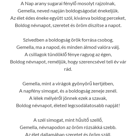
A Nap arany sugarai fénylő mosolyt rajzolnak,
Gemella, neved napján boldogságodat énekeljük.
Az élet édes éneke együtt szól, kívánva boldog perceket,
Boldog névnapot, szeretet és öröm díszítse a napot.
Szívedben a boldogság örök forrása csobog,
Gemella, ma a napod, és minden álmod valóra válj.
A csillagok tündöklő fénye ragyog az égen,
Boldog névnapot, reméljük, hogy szerencsével teli év vár
rád.
Gemella, mint a virágok gyönyörű kertjében,
A napfény simogat, és a boldogság zeneje zenél.
A lélek mélyéről jönnek ezek a szavak,
Boldog névnapot, életed legcsodálatosabb napját!
A szél simogat, mint hűsítő szellő,
Gemella, névnapodon az öröm rózsákká szebb.
Az élet dallamában szeretet és öröm száll,