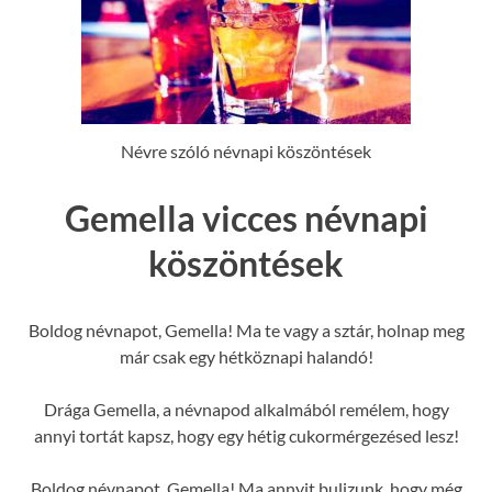
Névre szóló névnapi köszöntések
Gemella vicces névnapi
köszöntések
Boldog névnapot, Gemella! Ma te vagy a sztár, holnap meg
már csak egy hétköznapi halandó!
Drága Gemella, a névnapod alkalmából remélem, hogy
annyi tortát kapsz, hogy egy hétig cukormérgezésed lesz!
Boldog névnapot, Gemella! Ma annyit bulizunk, hogy még