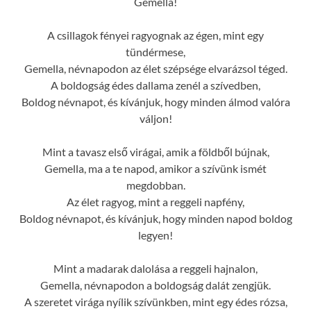
Gemella!
A csillagok fényei ragyognak az égen, mint egy
tündérmese,
Gemella, névnapodon az élet szépsége elvarázsol téged.
A boldogság édes dallama zenél a szívedben,
Boldog névnapot, és kívánjuk, hogy minden álmod valóra
váljon!
Mint a tavasz első virágai, amik a földből bújnak,
Gemella, ma a te napod, amikor a szívünk ismét
megdobban.
Az élet ragyog, mint a reggeli napfény,
Boldog névnapot, és kívánjuk, hogy minden napod boldog
legyen!
Mint a madarak dalolása a reggeli hajnalon,
Gemella, névnapodon a boldogság dalát zengjük.
A szeretet virága nyílik szívünkben, mint egy édes rózsa,