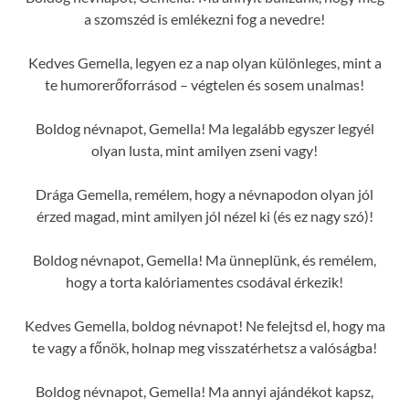
a szomszéd is emlékezni fog a nevedre!
Kedves Gemella, legyen ez a nap olyan különleges, mint a
te humorerőforrásod – végtelen és sosem unalmas!
Boldog névnapot, Gemella! Ma legalább egyszer legyél
olyan lusta, mint amilyen zseni vagy!
Drága Gemella, remélem, hogy a névnapodon olyan jól
érzed magad, mint amilyen jól nézel ki (és ez nagy szó)!
Boldog névnapot, Gemella! Ma ünneplünk, és remélem,
hogy a torta kalóriamentes csodával érkezik!
Kedves Gemella, boldog névnapot! Ne felejtsd el, hogy ma
te vagy a főnök, holnap meg visszatérhetsz a valóságba!
Boldog névnapot, Gemella! Ma annyi ajándékot kapsz,