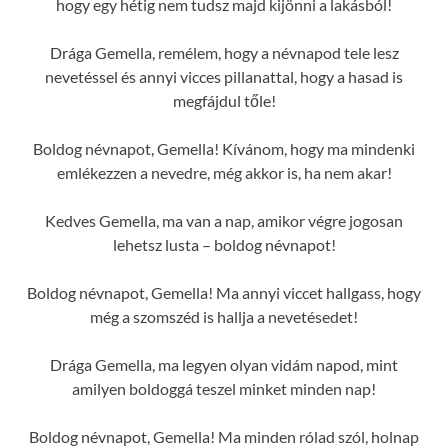
hogy egy hétig nem tudsz majd kijönni a lakásból!
Drága Gemella, remélem, hogy a névnapod tele lesz
nevetéssel és annyi vicces pillanattal, hogy a hasad is
megfájdul tőle!
Boldog névnapot, Gemella! Kívánom, hogy ma mindenki
emlékezzen a nevedre, még akkor is, ha nem akar!
Kedves Gemella, ma van a nap, amikor végre jogosan
lehetsz lusta – boldog névnapot!
Boldog névnapot, Gemella! Ma annyi viccet hallgass, hogy
még a szomszéd is hallja a nevetésedet!
Drága Gemella, ma legyen olyan vidám napod, mint
amilyen boldoggá teszel minket minden nap!
Boldog névnapot, Gemella! Ma minden rólad szól, holnap