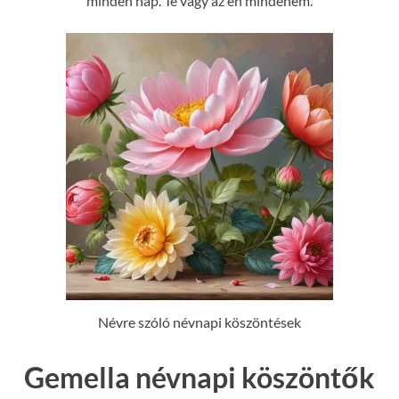
minden nap. Te vagy az én mindenem.
Névre szóló névnapi köszöntések
Gemella névnapi köszöntők