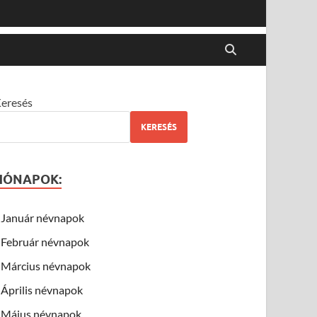
eresés
KERESÉS
HÓNAPOK:
Január névnapok
Február névnapok
Március névnapok
Április névnapok
Május névnapok