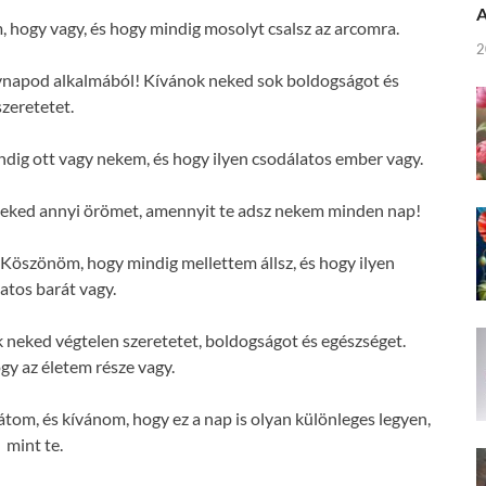
A
hogy vagy, és hogy mindig mosolyt csalsz az arcomra.
2
évnapod alkalmából! Kívánok neked sok boldogságot és
szeretetet.
ig ott vagy nekem, és hogy ilyen csodálatos ember vagy.
neked annyi örömet, amennyit te adsz nekem minden nap!
Köszönöm, hogy mindig mellettem állsz, és hogy ilyen
atos barát vagy.
neked végtelen szeretetet, boldogságot és egészséget.
y az életem része vagy.
átom, és kívánom, hogy ez a nap is olyan különleges legyen,
mint te.