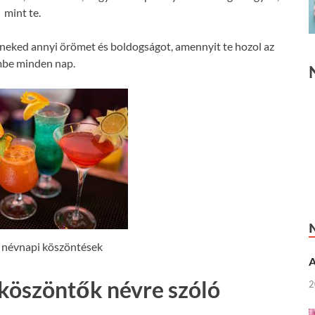
mint te.
neked annyi örömet és boldogságot, amennyit te hozol az
mbe minden nap.
 névnapi köszöntések
A
 köszöntők névre szóló
2