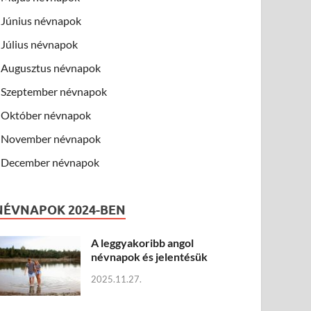
Június névnapok
Július névnapok
Augusztus névnapok
Szeptember névnapok
Október névnapok
November névnapok
December névnapok
NÉVNAPOK 2024-BEN
A leggyakoribb angol
névnapok és jelentésük
2025.11.27.