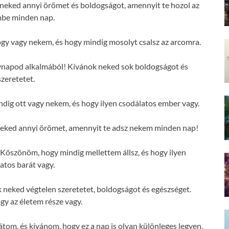
neked annyi örömet és boldogságot, amennyit te hozol az
mbe minden nap.
y vagy nekem, és hogy mindig mosolyt csalsz az arcomra.
évnapod alkalmából! Kívánok neked sok boldogságot és
szeretetet.
ig ott vagy nekem, és hogy ilyen csodálatos ember vagy.
neked annyi örömet, amennyit te adsz nekem minden nap!
Köszönöm, hogy mindig mellettem állsz, és hogy ilyen
atos barát vagy.
neked végtelen szeretetet, boldogságot és egészséget.
y az életem része vagy.
átom, és kívánom, hogy ez a nap is olyan különleges legyen,