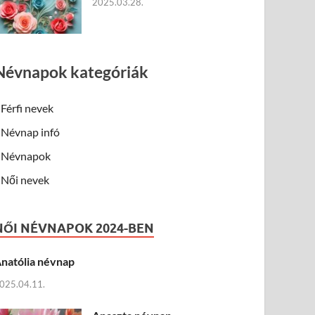
2025.03.28.
Névnapok kategóriák
Férfi nevek
Névnap infó
Névnapok
Női nevek
NŐI NÉVNAPOK 2024-BEN
natólia névnap
025.04.11.