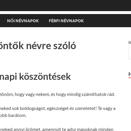
NŐI NÉVNAPOK
FÉRFI NÉVNAPOK
öntők névre szóló
K
vnapi köszöntések
zönöm, hogy vagy nekem, és hogy mindig számíthatok rád.
eked sok boldogságot, egészséget és szeretetet! Te vagy a
jobb barátom.
 neked annyi örömet, amennyit te adsz másoknak minden