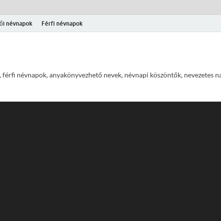
ői névnapok
Férfi névnapok
 férfi névnapok, anyakönyvezhető nevek, névnapi köszöntők, nevezetes na