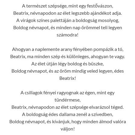
A természet szépsége, mint egy festővászon,
Beatrix, névnapodon az élet legszebb ajándékot adja.
A virágok színes palettáján a boldogság mosolyog,
Boldog névnapot, és minden nap örömmel teli legyen
számodra!
Ahogyan a naplemente arany fényében pompázik a tó,
Beatrix, ma minden szép és különleges, ahogyan te vagy.
Az élet útján légy boldog és büszke,
Boldog névnapot, és az öröm mindig veled legyen, édes
Beatrix!
A csillagok fényei ragyognak az égen, mint egy
tündérmese,
Beatrix, névnapodon az élet szépsége elvarázsol téged.
A boldogság édes dallama zenél a szívedben,
Boldog névnapot, és kívánjuk, hogy minden álmod valóra
váljon!