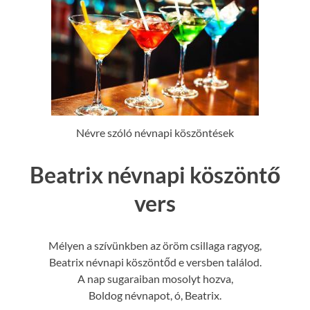
Névre szóló névnapi köszöntések
Beatrix névnapi köszöntő
vers
Mélyen a szívünkben az öröm csillaga ragyog,
Beatrix névnapi köszöntőd e versben találod.
A nap sugaraiban mosolyt hozva,
Boldog névnapot, ó, Beatrix.