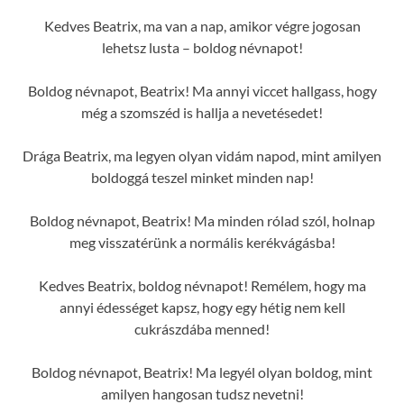
Kedves Beatrix, ma van a nap, amikor végre jogosan
lehetsz lusta – boldog névnapot!
Boldog névnapot, Beatrix! Ma annyi viccet hallgass, hogy
még a szomszéd is hallja a nevetésedet!
Drága Beatrix, ma legyen olyan vidám napod, mint amilyen
boldoggá teszel minket minden nap!
Boldog névnapot, Beatrix! Ma minden rólad szól, holnap
meg visszatérünk a normális kerékvágásba!
Kedves Beatrix, boldog névnapot! Remélem, hogy ma
annyi édességet kapsz, hogy egy hétig nem kell
cukrászdába menned!
Boldog névnapot, Beatrix! Ma legyél olyan boldog, mint
amilyen hangosan tudsz nevetni!