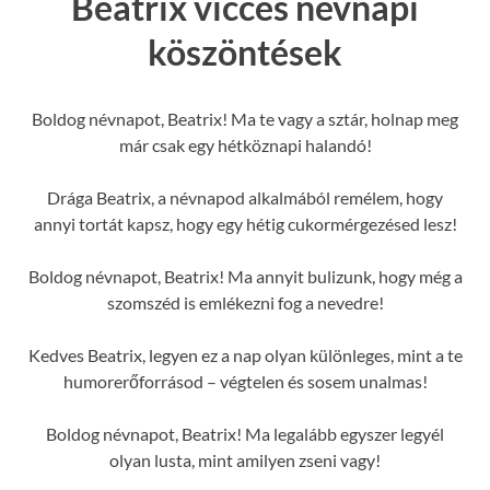
Beatrix vicces névnapi
köszöntések
Boldog névnapot, Beatrix! Ma te vagy a sztár, holnap meg
már csak egy hétköznapi halandó!
Drága Beatrix, a névnapod alkalmából remélem, hogy
annyi tortát kapsz, hogy egy hétig cukormérgezésed lesz!
Boldog névnapot, Beatrix! Ma annyit bulizunk, hogy még a
szomszéd is emlékezni fog a nevedre!
Kedves Beatrix, legyen ez a nap olyan különleges, mint a te
humorerőforrásod – végtelen és sosem unalmas!
Boldog névnapot, Beatrix! Ma legalább egyszer legyél
olyan lusta, mint amilyen zseni vagy!