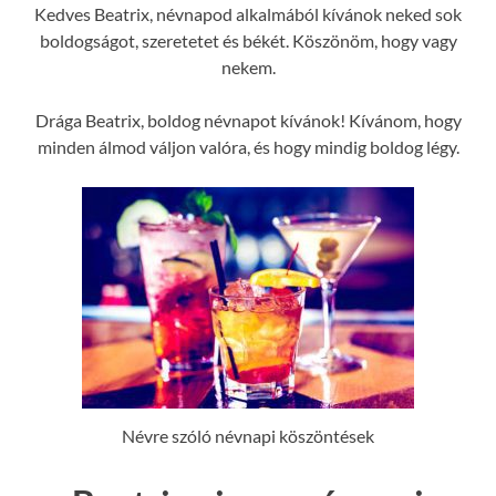
Kedves Beatrix, névnapod alkalmából kívánok neked sok
boldogságot, szeretetet és békét. Köszönöm, hogy vagy
nekem.
Drága Beatrix, boldog névnapot kívánok! Kívánom, hogy
minden álmod váljon valóra, és hogy mindig boldog légy.
Névre szóló névnapi köszöntések