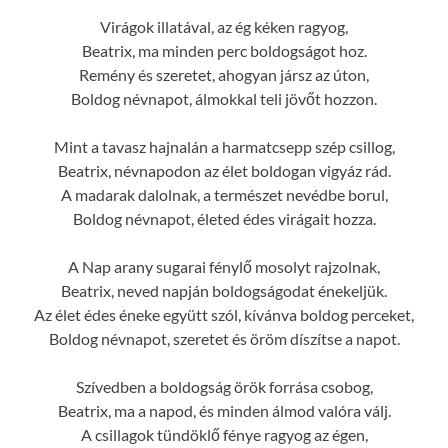
Virágok illatával, az ég kéken ragyog,
Beatrix, ma minden perc boldogságot hoz.
Remény és szeretet, ahogyan jársz az úton,
Boldog névnapot, álmokkal teli jövőt hozzon.
Mint a tavasz hajnalán a harmatcsepp szép csillog,
Beatrix, névnapodon az élet boldogan vigyáz rád.
A madarak dalolnak, a természet nevédbe borul,
Boldog névnapot, életed édes virágait hozza.
A Nap arany sugarai fénylő mosolyt rajzolnak,
Beatrix, neved napján boldogságodat énekeljük.
Az élet édes éneke együtt szól, kívánva boldog perceket,
Boldog névnapot, szeretet és öröm díszítse a napot.
Szívedben a boldogság örök forrása csobog,
Beatrix, ma a napod, és minden álmod valóra válj.
A csillagok tündöklő fénye ragyog az égen,