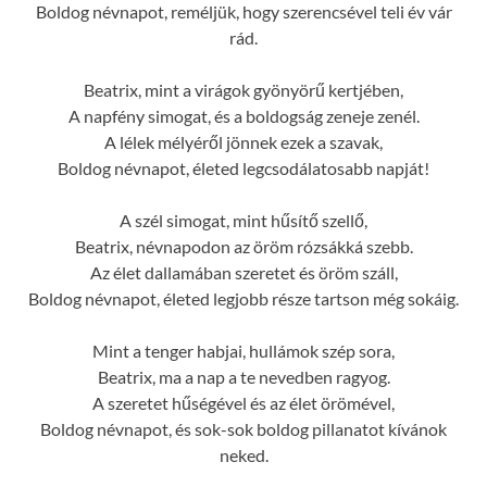
Boldog névnapot, reméljük, hogy szerencsével teli év vár
rád.
Beatrix, mint a virágok gyönyörű kertjében,
A napfény simogat, és a boldogság zeneje zenél.
A lélek mélyéről jönnek ezek a szavak,
Boldog névnapot, életed legcsodálatosabb napját!
A szél simogat, mint hűsítő szellő,
Beatrix, névnapodon az öröm rózsákká szebb.
Az élet dallamában szeretet és öröm száll,
Boldog névnapot, életed legjobb része tartson még sokáig.
Mint a tenger habjai, hullámok szép sora,
Beatrix, ma a nap a te nevedben ragyog.
A szeretet hűségével és az élet örömével,
Boldog névnapot, és sok-sok boldog pillanatot kívánok
neked.