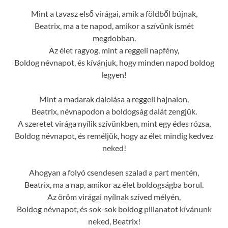
Mint a tavasz első virágai, amik a földből bújnak,
Beatrix, ma a te napod, amikor a szívünk ismét
megdobban.
Az élet ragyog, mint a reggeli napfény,
Boldog névnapot, és kívánjuk, hogy minden napod boldog
legyen!
Mint a madarak dalolása a reggeli hajnalon,
Beatrix, névnapodon a boldogság dalát zengjük.
A szeretet virága nyílik szívünkben, mint egy édes rózsa,
Boldog névnapot, és reméljük, hogy az élet mindig kedvez
neked!
Ahogyan a folyó csendesen szalad a part mentén,
Beatrix, ma a nap, amikor az élet boldogságba borul.
Az öröm virágai nyílnak szíved mélyén,
Boldog névnapot, és sok-sok boldog pillanatot kívánunk
neked, Beatrix!