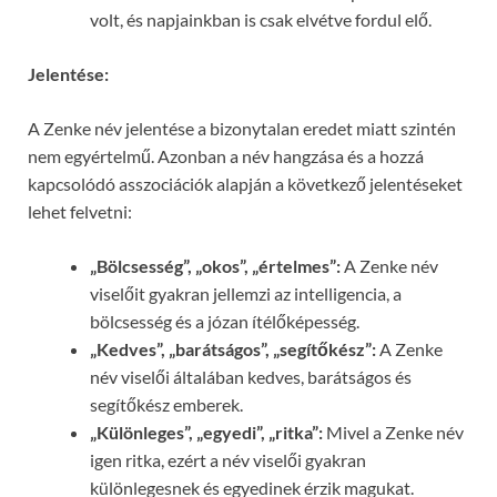
volt, és napjainkban is csak elvétve fordul elő.
Jelentése:
A Zenke név jelentése a bizonytalan eredet miatt szintén
nem egyértelmű. Azonban a név hangzása és a hozzá
kapcsolódó asszociációk alapján a következő jelentéseket
lehet felvetni:
„Bölcsesség”, „okos”, „értelmes”:
A Zenke név
viselőit gyakran jellemzi az intelligencia, a
bölcsesség és a józan ítélőképesség.
„Kedves”, „barátságos”, „segítőkész”:
A Zenke
név viselői általában kedves, barátságos és
segítőkész emberek.
„Különleges”, „egyedi”, „ritka”:
Mivel a Zenke név
igen ritka, ezért a név viselői gyakran
különlegesnek és egyedinek érzik magukat.