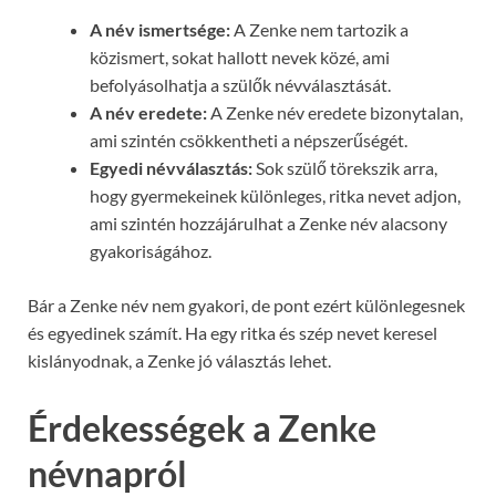
A név ismertsége:
A Zenke nem tartozik a
közismert, sokat hallott nevek közé, ami
befolyásolhatja a szülők névválasztását.
A név eredete:
A Zenke név eredete bizonytalan,
ami szintén csökkentheti a népszerűségét.
Egyedi névválasztás:
Sok szülő törekszik arra,
hogy gyermekeinek különleges, ritka nevet adjon,
ami szintén hozzájárulhat a Zenke név alacsony
gyakoriságához.
Bár a Zenke név nem gyakori, de pont ezért különlegesnek
és egyedinek számít. Ha egy ritka és szép nevet keresel
kislányodnak, a Zenke jó választás lehet.
Érdekességek a Zenke
névnapról