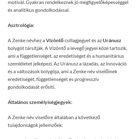
motivál. Gyakran rendelkeznek jó megfigyelőképességgel
és analitikus gondolkodással.
Asztrológia:
A Zenke névhez a
Vízöntő
csillagjegyet és az
Uránusz
bolygót társítják. A Vízöntő a levegő jegyei közé tartozik,
ami a függetlenséget, az eredetiséget és a humanitárius
szemléletet jelképezi. Az Uránusz a lázadás, az innováció
és a változások bolygója, ami a Zenke név viselőinek
eredetiségét, függetlenségét és progresszív
gondolkodását erősíti.
Általános személyiségjegyek:
A Zenke név viselőire általában a következő
tulajdonságok jellemzőek: