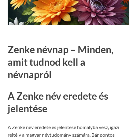
Zenke névnap – Minden,
amit tudnod kell a
névnapról
A Zenke név eredete és
jelentése
A Zenke név eredete és jelentése homályba vész, igazi
rejtély a magyar névtudomány számára. Bár pontos