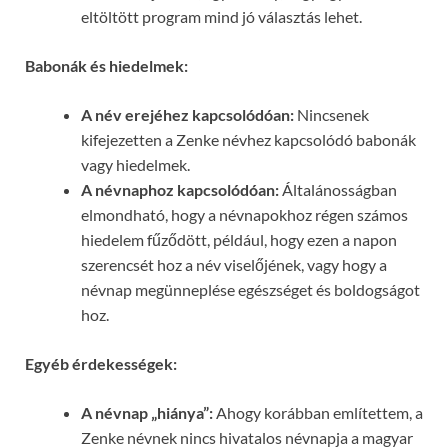
eltöltött program mind jó választás lehet.
Babonák és hiedelmek:
A név erejéhez kapcsolódóan:
Nincsenek
kifejezetten a Zenke névhez kapcsolódó babonák
vagy hiedelmek.
A névnaphoz kapcsolódóan:
Általánosságban
elmondható, hogy a névnapokhoz régen számos
hiedelem fűződött, például, hogy ezen a napon
szerencsét hoz a név viselőjének, vagy hogy a
névnap megünneplése egészséget és boldogságot
hoz.
Egyéb érdekességek:
A névnap „hiánya”:
Ahogy korábban említettem, a
Zenke névnek nincs hivatalos névnapja a magyar