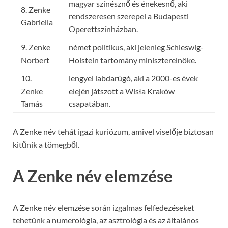
magyar színésznő és énekesnő, aki
8. Zenke
rendszeresen szerepel a Budapesti
Gabriella
Operettszínházban.
9. Zenke
német politikus, aki jelenleg Schleswig-
Norbert
Holstein tartomány miniszterelnöke.
10.
lengyel labdarúgó, aki a 2000-es évek
Zenke
elején játszott a Wisła Kraków
Tamás
csapatában.
A Zenke név tehát igazi kuriózum, amivel viselője biztosan
kitűnik a tömegből.
A Zenke név elemzése
A Zenke név elemzése során izgalmas felfedezéseket
tehetünk a numerológia, az asztrológia és az általános