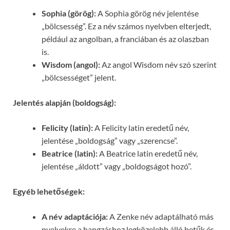
Sophia (görög):
A Sophia görög név jelentése
„bölcsesség”. Ez a név számos nyelvben elterjedt,
például az angolban, a franciában és az olaszban
is.
Wisdom (angol):
Az angol Wisdom név szó szerint
„bölcsességet” jelent.
Jelentés alapján (boldogság):
Felicity (latin):
A Felicity latin eredetű név,
jelentése „boldogság” vagy „szerencse”.
Beatrice (latin):
A Beatrice latin eredetű név,
jelentése „áldott” vagy „boldogságot hozó”.
Egyéb lehetőségek:
A név adaptációja:
A Zenke név adaptálható más
nyelvekre a hangzáshoz legközelebb álló betűk és