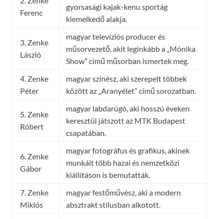
2. Zenke
gyorsasági kajak-kenu sportág
Ferenc
kiemelkedő alakja.
magyar televíziós producer és
3. Zenke
műsorvezető, akit leginkább a „Mónika
László
Show” című műsorban ismertek meg.
4. Zenke
magyar színész, aki szerepelt többek
Péter
között az „Aranyélet” című sorozatban.
magyar labdarúgó, aki hosszú éveken
5. Zenke
keresztül játszott az MTK Budapest
Róbert
csapatában.
magyar fotográfus és grafikus, akinek
6. Zenke
munkáit több hazai és nemzetközi
Gábor
kiállításon is bemutatták.
7. Zenke
magyar festőművész, aki a modern
Miklós
absztrakt stílusban alkotott.