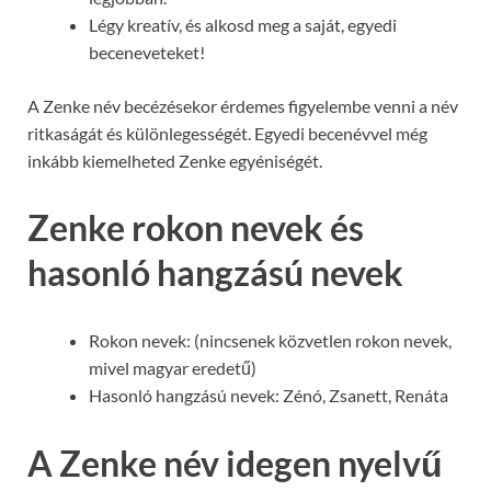
Légy kreatív, és alkosd meg a saját, egyedi
beceneveteket!
A Zenke név becézésekor érdemes figyelembe venni a név
ritkaságát és különlegességét. Egyedi becenévvel még
inkább kiemelheted Zenke egyéniségét.
Zenke rokon nevek és
hasonló hangzású nevek
Rokon nevek: (nincsenek közvetlen rokon nevek,
mivel magyar eredetű)
Hasonló hangzású nevek: Zénó, Zsanett, Renáta
A Zenke név idegen nyelvű