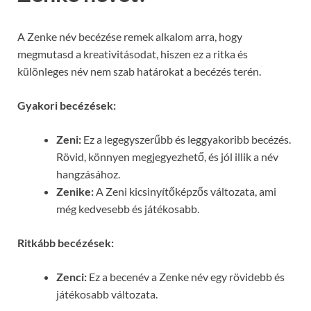
A Zenke név becézése remek alkalom arra, hogy
megmutasd a kreativitásodat, hiszen ez a ritka és
különleges név nem szab határokat a becézés terén.
Gyakori becézések:
Zeni:
Ez a legegyszerűbb és leggyakoribb becézés.
Rövid, könnyen megjegyezhető, és jól illik a név
hangzásához.
Zenike:
A Zeni kicsinyítőképzős változata, ami
még kedvesebb és játékosabb.
Ritkább becézések:
Zenci:
Ez a becenév a Zenke név egy rövidebb és
játékosabb változata.