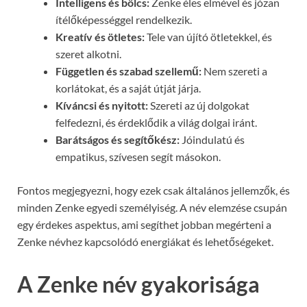
Intelligens és bölcs:
Zenke éles elmével és józan
ítélőképességgel rendelkezik.
Kreatív és ötletes:
Tele van újító ötletekkel, és
szeret alkotni.
Független és szabad szellemű:
Nem szereti a
korlátokat, és a saját útját járja.
Kíváncsi és nyitott:
Szereti az új dolgokat
felfedezni, és érdeklődik a világ dolgai iránt.
Barátságos és segítőkész:
Jóindulatú és
empatikus, szívesen segít másokon.
Fontos megjegyezni, hogy ezek csak általános jellemzők, és
minden Zenke egyedi személyiség. A név elemzése csupán
egy érdekes aspektus, ami segíthet jobban megérteni a
Zenke névhez kapcsolódó energiákat és lehetőségeket.
A Zenke név gyakorisága