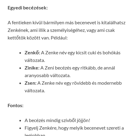
Egyedi becézések:
A fentieken kívül bármilyen más becenevet is kitalálhatsz
Zenkének, ami illik a személyiségéhez, vagy ami csak
kettőtök között van. Például:
Zenkő:
A Zenke név egy kicsit cuki és bohókás
változata.
Zinike:
A Zeni becézés egy ritkább, de annál
aranyosabb változata.
Zsen:
A Zenke név egy rövidebb és modernebb
változata.
Fontos:
A becézés mindig szívből jöjjön!
Figyelj Zenkére, hogy melyik becenevet szereti a
legjobban.