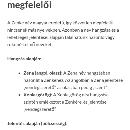
megfelelői
A Zenke név magyar eredetű, így közvetlen megfelelői
nincsenek más nyelvekben. Azonban a név hangzása és a
lehetséges jelentései alapján találhatunk hasonló vagy
rokonértelmű neveket.
Hangzás alapján:
Zena (angol, olasz):
A Zena név hangzásban
hasonlít a Zenkéhez. Az angolban a Zena jelentése
„vendégszerető”, az olaszban pedig „szent”.
Xenia (görög):
A Xenia görög név hangzása
szintén emlékeztet a Zenkére, és jelentése
„vendégszerető”.
Jelentés alapján (bölcsesség):