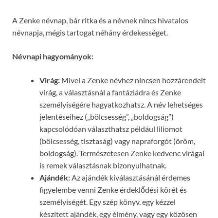
A Zenke névnap, bár ritka és a névnek nincs hivatalos
névnapja, mégis tartogat néhány érdekességet.
Névnapi hagyományok:
Virág:
Mivel a Zenke névhez nincsen hozzárendelt
virág, a választásnál a fantáziádra és Zenke
személyiségére hagyatkozhatsz. A név lehetséges
jelentéseihez („bölcsesség”, „boldogság”)
kapcsolódóan választhatsz például liliomot
(bölcsesség, tisztaság) vagy napraforgót (öröm,
boldogság). Természetesen Zenke kedvenc virágai
is remek választásnak bizonyulhatnak.
Ajándék:
Az ajándék kiválasztásánál érdemes
figyelembe venni Zenke érdeklődési körét és
személyiségét. Egy szép könyv, egy kézzel
készített ajándék, egy élmény, vagy egy közösen