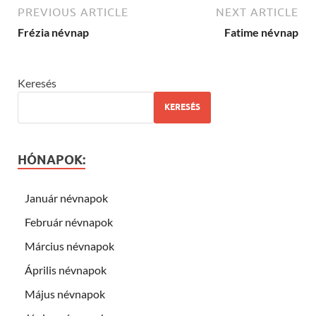
PREVIOUS ARTICLE
NEXT ARTICLE
Frézia névnap
Fatime névnap
Keresés
KERESÉS
HÓNAPOK:
Január névnapok
Február névnapok
Március névnapok
Április névnapok
Május névnapok