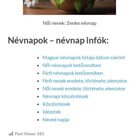
Női nevek: Zenke névnap
Névnapok – névnap infók:
Magyar névnapok listája dátum szerint
Női névnapok betűrendben
Férfi névnapok betűrendben
Férfi nevek eredete, története, elemzése
Női nevek eredete, története, elemzése
Névnapi köszöntések
Köszöntések
Idézetek
Neved napja
Post Views:
581