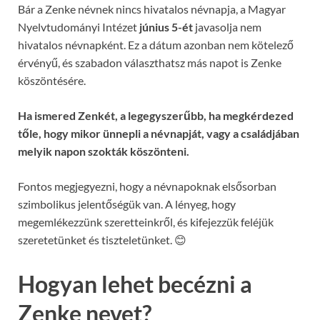
Bár a Zenke névnek nincs hivatalos névnapja, a Magyar
Nyelvtudományi Intézet
június 5-ét
javasolja nem
hivatalos névnapként. Ez a dátum azonban nem kötelező
érvényű, és szabadon választhatsz más napot is Zenke
köszöntésére.
Ha ismered Zenkét, a legegyszerűbb, ha megkérdezed
tőle, hogy mikor ünnepli a névnapját, vagy a családjában
melyik napon szokták köszönteni.
Fontos megjegyezni, hogy a névnapoknak elsősorban
szimbolikus jelentőségük van. A lényeg, hogy
megemlékezzünk szeretteinkről, és kifejezzük feléjük
szeretetünket és tiszteletünket. 😊
Hogyan lehet becézni a
Zenke nevet?