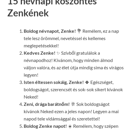
15 névnapi köszöntés
Zenkének
Boldog névnapot, Zenke!
💐 Remélem, ez a nap
tele lesz örömmel, nevetéssel és kellemes
meglepetésekkel!
Kedves Zenke!
✨ Szívből gratulálok a
névnapodhoz! Kívánom, hogy minden álmod
váljon valóra, és az élet útja mindig sima és virágos
legyen!
Isten éltessen sokáig, Zenke!
🍀 Egészséget,
boldogságot, szerencsét és sok-sok sikert kívánok
Neked!
Zeni, drága barátnőm!
🥂 Sok boldogságot
kívánok Neked ezen a jeles napon! Legyen a mai
napod tele vidámsággal és szeretettel!
Boldog Zenke napot!
☀️ Remélem, hogy szépen