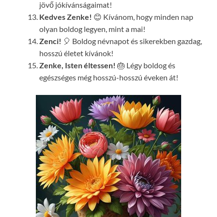
jövő jókívánságaimat!
Kedves Zenke!
😊 Kívánom, hogy minden nap
olyan boldog legyen, mint a mai!
Zenci!
🎈 Boldog névnapot és sikerekben gazdag,
hosszú életet kívánok!
Zenke, Isten éltessen!
🎂 Légy boldog és
egészséges még hosszú-hosszú éveken át!