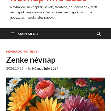
Névnapok, névnaptár, nevek jelentése, női névnapok, férfi
névnapok, anyakönyvezhető nevek, névnapi köszöntők,
nevezetes napok, jeles napok.
MAIN MENU
NÉVNAPOK
/
NŐI NEVEK
Zenke névnap
2024.10.16.
-
by
Névnap infó 2024