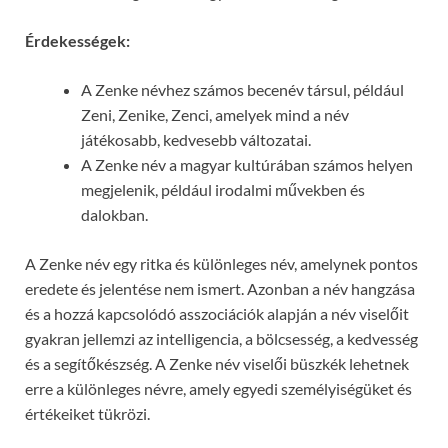
Érdekességek:
A Zenke névhez számos becenév társul, például
Zeni, Zenike, Zenci, amelyek mind a név
játékosabb, kedvesebb változatai.
A Zenke név a magyar kultúrában számos helyen
megjelenik, például irodalmi művekben és
dalokban.
A Zenke név egy ritka és különleges név, amelynek pontos
eredete és jelentése nem ismert. Azonban a név hangzása
és a hozzá kapcsolódó asszociációk alapján a név viselőit
gyakran jellemzi az intelligencia, a bölcsesség, a kedvesség
és a segítőkészség. A Zenke név viselői büszkék lehetnek
erre a különleges névre, amely egyedi személyiségüket és
értékeiket tükrözi.