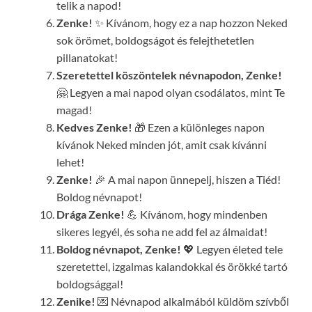
telik a napod!
Zenke!
✨ Kívánom, hogy ez a nap hozzon Neked
sok örömet, boldogságot és felejthetetlen
pillanatokat!
Szeretettel köszöntelek névnapodon, Zenke!
🤗 Legyen a mai napod olyan csodálatos, mint Te
magad!
Kedves Zenke!
🎁 Ezen a különleges napon
kívánok Neked minden jót, amit csak kívánni
lehet!
Zenke!
🎉 A mai napon ünnepelj, hiszen a Tiéd!
Boldog névnapot!
Drága Zenke!
💪 Kívánom, hogy mindenben
sikeres legyél, és soha ne add fel az álmaidat!
Boldog névnapot, Zenke!
💖 Legyen életed tele
szeretettel, izgalmas kalandokkal és örökké tartó
boldogsággal!
Zenike!
💌 Névnapod alkalmából küldöm szívből