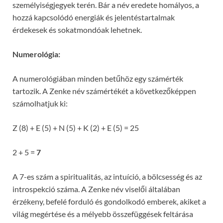
személyiségjegyek terén. Bár a név eredete homályos, a
hozzá kapcsolódó energiák és jelentéstartalmak
érdekesek és sokatmondóak lehetnek.
Numerológia:
A numerológiában minden betűhöz egy számérték
tartozik. A Zenke név számértékét a következőképpen
számolhatjuk ki:
Z (8) + E (5) + N (5) + K (2) + E (5) = 25
2 + 5 =
7
A 7-es szám a spiritualitás, az intuíció, a bölcsesség és az
introspekció száma. A Zenke név viselői általában
érzékeny, befelé forduló és gondolkodó emberek, akiket a
világ megértése és a mélyebb összefüggések feltárása