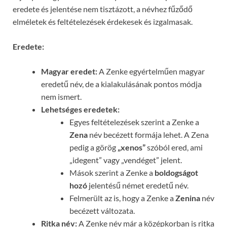
eredete és jelentése nem tisztázott, a névhez fűződő
elméletek és feltételezések érdekesek és izgalmasak.
Eredete:
Magyar eredet:
A Zenke egyértelműen magyar
eredetű név, de a kialakulásának pontos módja
nem ismert.
Lehetséges eredetek:
Egyes feltételezések szerint a Zenke a
Zena
név becézett formája lehet. A Zena
pedig a görög
„xenos”
szóból ered, ami
„idegent” vagy „vendéget” jelent.
Mások szerint a Zenke a
boldogságot
hozó
jelentésű német eredetű név.
Felmerült az is, hogy a Zenke a
Zenina
név
becézett változata.
Ritka név:
A Zenke név már a középkorban is ritka