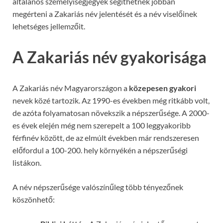
általános személyiségjegyek segíthetnek jobban
megérteni a Zakariás név jelentését és a név viselőinek
lehetséges jellemzőit.
A Zakariás név gyakorisága
A Zakariás név Magyarországon a
közepesen gyakori
nevek közé tartozik. Az 1990-es években még ritkább volt,
de azóta folyamatosan növekszik a népszerűsége. A 2000-
es évek elején még nem szerepelt a 100 leggyakoribb
férfinév között, de az elmúlt években már rendszeresen
előfordul a 100-200. hely környékén a népszerűségi
listákon.
A név népszerűsége valószínűleg több tényezőnek
köszönhető: