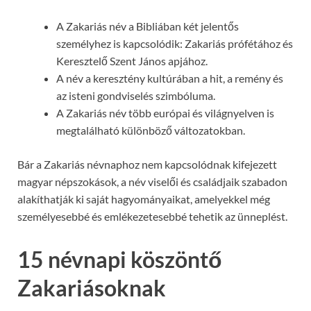
A Zakariás név a Bibliában két jelentős
személyhez is kapcsolódik: Zakariás prófétához és
Keresztelő Szent János apjához.
A név a keresztény kultúrában a hit, a remény és
az isteni gondviselés szimbóluma.
A Zakariás név több európai és világnyelven is
megtalálható különböző változatokban.
Bár a Zakariás névnaphoz nem kapcsolódnak kifejezett
magyar népszokások, a név viselői és családjaik szabadon
alakíthatják ki saját hagyományaikat, amelyekkel még
személyesebbé és emlékezetesebbé tehetik az ünneplést.
15 névnapi köszöntő
Zakariásoknak