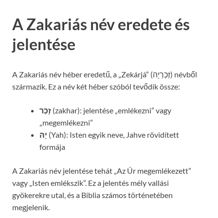
A Zakariás név eredete és
jelentése
A Zakariás név héber eredetű, a „Zekárjá” (זְכַרְיָה) névből
származik. Ez a név két héber szóból tevődik össze:
זָכַר
(zakhar): jelentése „emlékezni” vagy
„megemlékezni”
יָהּ
(Yah): Isten egyik neve, Jahve rövidített
formája
A Zakariás név jelentése tehát „Az Úr megemlékezett”
vagy „Isten emlékszik”. Ez a jelentés mély vallási
gyökerekre utal, és a Biblia számos történetében
megjelenik.