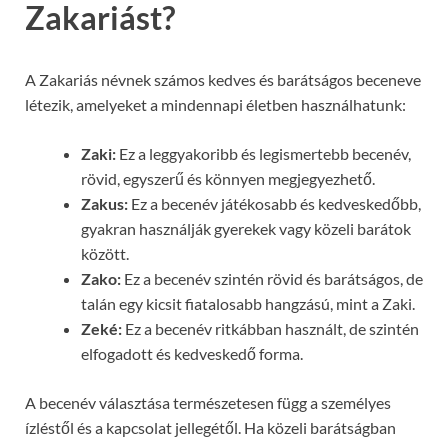
Zakariást?
A Zakariás névnek számos kedves és barátságos beceneve
létezik, amelyeket a mindennapi életben használhatunk:
Zaki:
Ez a leggyakoribb és legismertebb becenév,
rövid, egyszerű és könnyen megjegyezhető.
Zakus:
Ez a becenév játékosabb és kedveskedőbb,
gyakran használják gyerekek vagy közeli barátok
között.
Zako:
Ez a becenév szintén rövid és barátságos, de
talán egy kicsit fiatalosabb hangzású, mint a Zaki.
Zeké:
Ez a becenév ritkábban használt, de szintén
elfogadott és kedveskedő forma.
A becenév választása természetesen függ a személyes
ízléstől és a kapcsolat jellegétől. Ha közeli barátságban