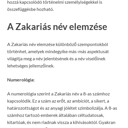
hozzá kapcsolódó történelmi személyiségekkel is
összefüggésbe hozható.
A Zakariás név elemzése
A Zakariás név elemzése különböző szempontokból
történhet, amelyek mindegyike más-más aspektusát
világítja meg a név jelentésének és a név viselőinek
lehetséges jellemzőinek.
Numerológia:
A numerológia szerint a Zakariás név a 8-as számhoz
kapcsolódik. Ez a szám az erőt, az ambíciót, a sikert, a
határozottságot és az anyagi jólétet szimbolizálja. A 8-as
számhoz tartozó emberek általában céltudatosak,
kitartóak, és nem riadnak vissza a kihívásoktól. Gyakran