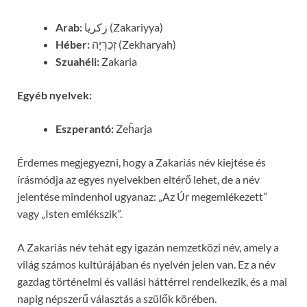
Arab:
زكريا (Zakariyya)
Héber:
זְכַרְיָה (Zekharyah)
Szuahéli:
Zakaria
Egyéb nyelvek:
Eszperantó:
Zeĥarja
Érdemes megjegyezni, hogy a Zakariás név kiejtése és
írásmódja az egyes nyelvekben eltérő lehet, de a név
jelentése mindenhol ugyanaz: „Az Úr megemlékezett”
vagy „Isten emlékszik”.
A Zakariás név tehát egy igazán nemzetközi név, amely a
világ számos kultúrájában és nyelvén jelen van. Ez a név
gazdag történelmi és vallási háttérrel rendelkezik, és a mai
napig népszerű választás a szülők körében.