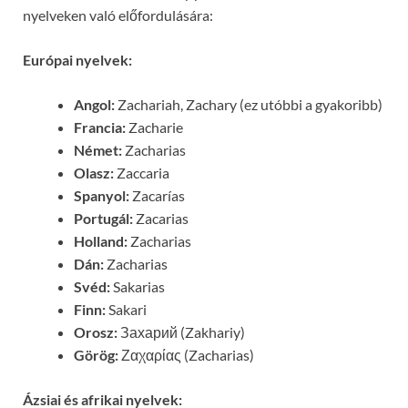
nyelveken való előfordulására:
Európai nyelvek:
Angol:
Zachariah, Zachary (ez utóbbi a gyakoribb)
Francia:
Zacharie
Német:
Zacharias
Olasz:
Zaccaria
Spanyol:
Zacarías
Portugál:
Zacarias
Holland:
Zacharias
Dán:
Zacharias
Svéd:
Sakarias
Finn:
Sakari
Orosz:
Захарий (Zakhariy)
Görög:
Ζαχαρίας (Zacharias)
Ázsiai és afrikai nyelvek: