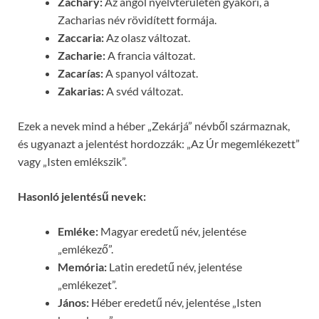
Zachary:
Az angol nyelvterületen gyakori, a
Zacharias név rövidített formája.
Zaccaria:
Az olasz változat.
Zacharie:
A francia változat.
Zacarías:
A spanyol változat.
Zakarias:
A svéd változat.
Ezek a nevek mind a héber „Zekárjá” névből származnak,
és ugyanazt a jelentést hordozzák: „Az Úr megemlékezett”
vagy „Isten emlékszik”.
Hasonló jelentésű nevek:
Emléke:
Magyar eredetű név, jelentése
„emlékező”.
Memória:
Latin eredetű név, jelentése
„emlékezet”.
János:
Héber eredetű név, jelentése „Isten