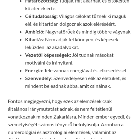
Határozottság:
Tudják, mit akarnak, és eltökélten
küzdenek érte.
Céltudatosság:
Világos célokat tűznek ki maguk
elé, és kitartóan dolgoznak azok eléréséért.
Ambíció:
Nagyratörőek és mindig többre vágynak.
Kitartás:
Nem adják fel könnyen, és képesek
leküzdeni az akadályokat.
Vezetői képességek:
Jól tudnak másokat
motiválni és irányítani.
Energia:
Tele vannak energiával és lelkesedéssel.
Szenvedély:
Szenvedélyesen élik az életüket, és
mindent beleadnak abba, amit csinálnak.
Fontos megjegyezni, hogy ezek az elemzések csak
általános iránymutatást adnak, és nem feltétlenül
vonatkoznak minden Zakariásra. Minden ember egyedi, és
személyiségét számos tényező befolyásolja. Azonban a
numerológiai és asztrológiai elemzések, valamint az