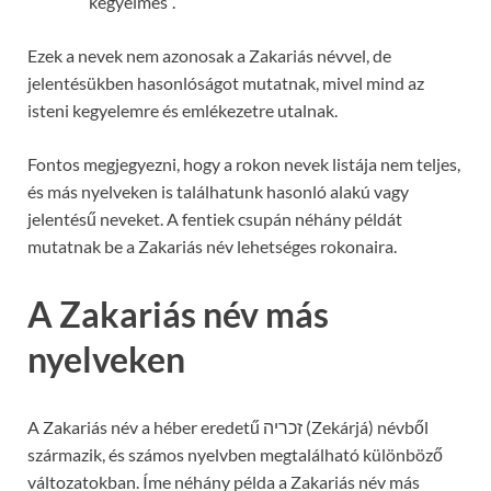
kegyelmes”.
Ezek a nevek nem azonosak a Zakariás névvel, de
jelentésükben hasonlóságot mutatnak, mivel mind az
isteni kegyelemre és emlékezetre utalnak.
Fontos megjegyezni, hogy a rokon nevek listája nem teljes,
és más nyelveken is találhatunk hasonló alakú vagy
jelentésű neveket. A fentiek csupán néhány példát
mutatnak be a Zakariás név lehetséges rokonaira.
A Zakariás név más
nyelveken
A Zakariás név a héber eredetű זכריה (Zekárjá) névből
származik, és számos nyelvben megtalálható különböző
változatokban. Íme néhány példa a Zakariás név más