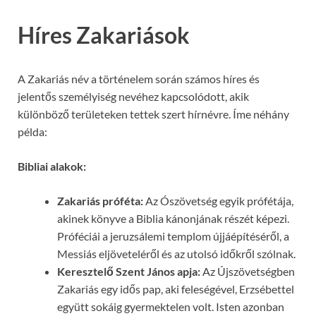
Híres Zakariások
A Zakariás név a történelem során számos híres és
jelentős személyiség nevéhez kapcsolódott, akik
különböző területeken tettek szert hírnévre. Íme néhány
példa:
Bibliai alakok:
Zakariás próféta:
Az Ószövetség egyik prófétája,
akinek könyve a Biblia kánonjának részét képezi.
Próféciái a jeruzsálemi templom újjáépítéséről, a
Messiás eljöveteléről és az utolsó időkről szólnak.
Keresztelő Szent János apja:
Az Újszövetségben
Zakariás egy idős pap, aki feleségével, Erzsébettel
együtt sokáig gyermektelen volt. Isten azonban