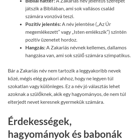
Bibliai háttér:
A Zakariás név jelentős szerepet
játszik a Bibliában, ami sok vallásos család
számára vonzóvá teszi.
Pozitív jelentés:
A név jelentése („Az Úr
megemlékezett” vagy „Isten emlékszik”) szintén
pozitív üzenetet hordoz.
Hangzás:
A Zakariás névnek kellemes, dallamos
hangzása van, ami sok szülő számára szimpatikus.
Bár a Zakariás név nem tartozik a leggyakoribb nevek
közé, mégis elég gyakori ahhoz, hogy ne legyen túl
szokatlan vagy különleges. Ez a név jó választás lehet
azoknak a szülőknek, akik egy hagyományos, de nem túl
elterjedt nevet keresnek gyermekük számára.
Érdekességek,
hagyományok és babonák