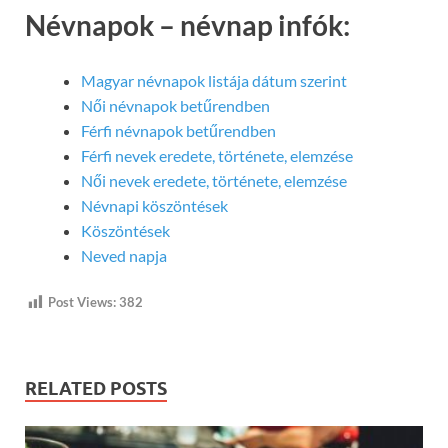
Névnapok – névnap infók:
Magyar névnapok listája dátum szerint
Női névnapok betűrendben
Férfi névnapok betűrendben
Férfi nevek eredete, története, elemzése
Női nevek eredete, története, elemzése
Névnapi köszöntések
Köszöntések
Neved napja
Post Views:
382
RELATED POSTS