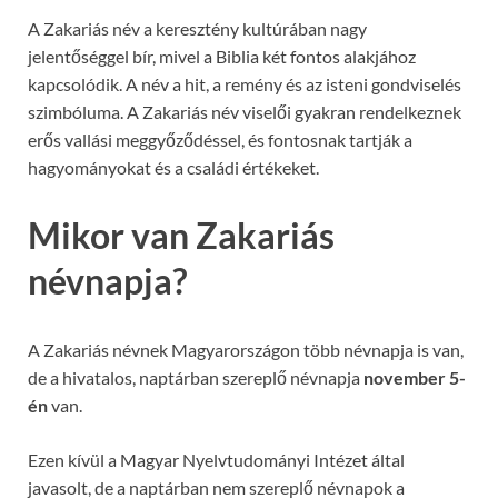
A Zakariás név a keresztény kultúrában nagy
jelentőséggel bír, mivel a Biblia két fontos alakjához
kapcsolódik. A név a hit, a remény és az isteni gondviselés
szimbóluma. A Zakariás név viselői gyakran rendelkeznek
erős vallási meggyőződéssel, és fontosnak tartják a
hagyományokat és a családi értékeket.
Mikor van Zakariás
névnapja?
A Zakariás névnek Magyarországon több névnapja is van,
de a hivatalos, naptárban szereplő névnapja
november 5-
én
van.
Ezen kívül a Magyar Nyelvtudományi Intézet által
javasolt, de a naptárban nem szereplő névnapok a