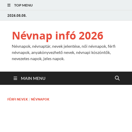
TOP MENU
2026.08.08.
Névnap infó 2026
Névnapok, névnaptár, nevek jelentése, női névnapok, férfi
névnapok, anyakönyvezhető nevek, névnapi köszöntők,
nevezetes napok, jeles napok.
MAIN MENU
FÉRFI NEVEK
/
NÉVNAPOK