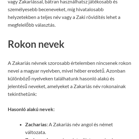
vagy Zakariással, bátran használhatsz játékosabb és
személyesebb beceneveket, míg hivatalosabb
helyzetekben a teljes név vagy a Zaki rövidítés lehet a
megfelelőbb választás.
Rokon nevek
A Zakariás névnek szorosabb értelemben nincsenek rokon
nevei a magyar nyelvben, mivel héber eredetű. Azonban
különböző nyelveken találhatunk hasonló alakú és
jelentésű neveket, amelyeket a Zakariás név rokonainak
tekinthetünk:
Hasonló alakú nevek:
Zacharias:
A Zakariás név angol és német
változata.