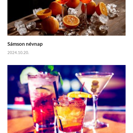
Sámson névnap
2024.10.20.