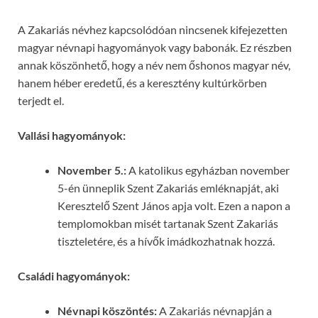
A Zakariás névhez kapcsolódóan nincsenek kifejezetten
magyar névnapi hagyományok vagy babonák. Ez részben
annak köszönhető, hogy a név nem őshonos magyar név,
hanem héber eredetű, és a keresztény kultúrkörben
terjedt el.
Vallási hagyományok:
November 5.:
A katolikus egyházban november
5-én ünneplik Szent Zakariás emléknapját, aki
Keresztelő Szent János apja volt. Ezen a napon a
templomokban misét tartanak Szent Zakariás
tiszteletére, és a hívők imádkozhatnak hozzá.
Családi hagyományok:
Névnapi köszöntés:
A Zakariás névnapján a