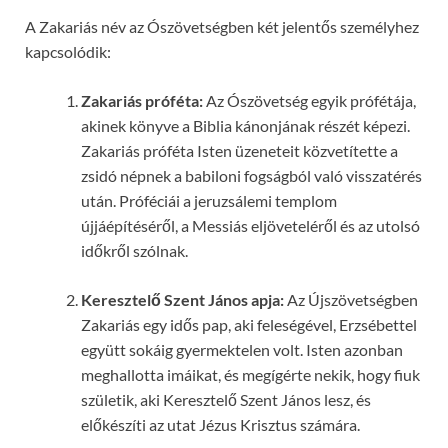
A Zakariás név az Ószövetségben két jelentős személyhez
kapcsolódik:
Zakariás próféta:
Az Ószövetség egyik prófétája,
akinek könyve a Biblia kánonjának részét képezi.
Zakariás próféta Isten üzeneteit közvetítette a
zsidó népnek a babiloni fogságból való visszatérés
után. Próféciái a jeruzsálemi templom
újjáépítéséről, a Messiás eljöveteléről és az utolsó
időkről szólnak.
Keresztelő Szent János apja:
Az Újszövetségben
Zakariás egy idős pap, aki feleségével, Erzsébettel
együtt sokáig gyermektelen volt. Isten azonban
meghallotta imáikat, és megígérte nekik, hogy fiuk
születik, aki Keresztelő Szent János lesz, és
előkészíti az utat Jézus Krisztus számára.