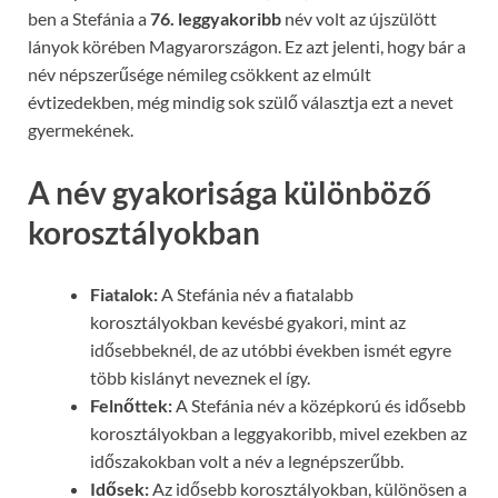
ben a Stefánia a
76. leggyakoribb
név volt az újszülött
lányok körében Magyarországon. Ez azt jelenti, hogy bár a
név népszerűsége némileg csökkent az elmúlt
évtizedekben, még mindig sok szülő választja ezt a nevet
gyermekének.
A név gyakorisága különböző
korosztályokban
Fiatalok:
A Stefánia név a fiatalabb
korosztályokban kevésbé gyakori, mint az
idősebbeknél, de az utóbbi években ismét egyre
több kislányt neveznek el így.
Felnőttek:
A Stefánia név a középkorú és idősebb
korosztályokban a leggyakoribb, mivel ezekben az
időszakokban volt a név a legnépszerűbb.
Idősek:
Az idősebb korosztályokban, különösen a