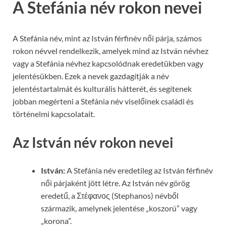
A Stefánia név rokon nevei
A Stefánia név, mint az István férfinév női párja, számos
rokon névvel rendelkezik, amelyek mind az István névhez
vagy a Stefánia névhez kapcsolódnak eredetükben vagy
jelentésükben. Ezek a nevek gazdagítják a név
jelentéstartalmát és kulturális hátterét, és segítenek
jobban megérteni a Stefánia név viselőinek családi és
történelmi kapcsolatait.
Az István név rokon nevei
István:
A Stefánia név eredetileg az István férfinév
női párjaként jött létre. Az István név görög
eredetű, a Στέφανος (Stephanos) névből
származik, amelynek jelentése „koszorú” vagy
„korona”.