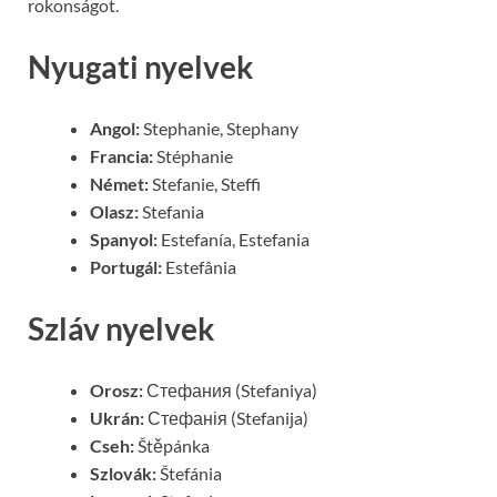
rokonságot.
Nyugati nyelvek
Angol:
Stephanie, Stephany
Francia:
Stéphanie
Német:
Stefanie, Steffi
Olasz:
Stefania
Spanyol:
Estefanía, Estefania
Portugál:
Estefânia
Szláv nyelvek
Orosz:
Стефания (Stefaniya)
Ukrán:
Стефанія (Stefanija)
Cseh:
Štěpánka
Szlovák:
Štefánia