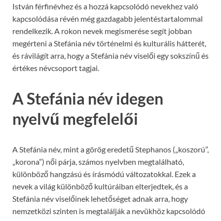
István férfinévhez és a hozzá kapcsolódó nevekhez való
kapcsolódása révén még gazdagabb jelentéstartalommal
rendelkezik. A rokon nevek megismerése segít jobban
megérteni a Stefánia név történelmi és kulturális hátterét,
és rávilágít arra, hogy a Stefánia név viselői egy sokszínű és
értékes névcsoport tagjai.
A Stefánia név idegen
nyelvű megfelelői
A Stefánia név, mint a görög eredetű Stephanos („koszorú”,
„korona”) női párja, számos nyelvben megtalálható,
különböző hangzású és írásmódú változatokkal. Ezek a
nevek a világ különböző kultúráiban elterjedtek, és a
Stefánia név viselőinek lehetőséget adnak arra, hogy
nemzetközi szinten is megtalálják a nevükhöz kapcsolódó