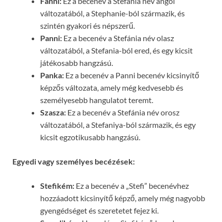
Fanni:
Ez a becenév a Stefánia név angol
változatából, a Stephanie-ból származik, és
szintén gyakori és népszerű.
Panni:
Ez a becenév a Stefánia név olasz
változatából, a Stefania-ból ered, és egy kicsit
játékosabb hangzású.
Panka:
Ez a becenév a Panni becenév kicsinyítő
képzős változata, amely még kedvesebb és
személyesebb hangulatot teremt.
Szasza:
Ez a becenév a Stefánia név orosz
változatából, a Stefaniya-ból származik, és egy
kicsit egzotikusabb hangzású.
Egyedi vagy személyes becézések:
Stefikém:
Ez a becenév a „Stefi” becenévhez
hozzáadott kicsinyítő képző, amely még nagyobb
gyengédséget és szeretetet fejez ki.