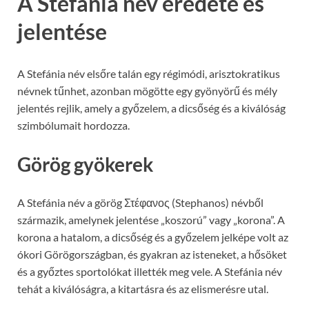
A Stefánia név eredete és
jelentése
A Stefánia név elsőre talán egy régimódi, arisztokratikus
névnek tűnhet, azonban mögötte egy gyönyörű és mély
jelentés rejlik, amely a győzelem, a dicsőség és a kiválóság
szimbólumait hordozza.
Görög gyökerek
A Stefánia név a görög Στέφανος (Stephanos) névből
származik, amelynek jelentése „koszorú” vagy „korona”. A
korona a hatalom, a dicsőség és a győzelem jelképe volt az
ókori Görögországban, és gyakran az isteneket, a hősöket
és a győztes sportolókat illették meg vele. A Stefánia név
tehát a kiválóságra, a kitartásra és az elismerésre utal.