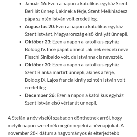
Január 16:
Ezen a napon a katolikus egyház Szent
Berillát ünnepli, akinek a férje, Szent Melkhiadesz
pápa szintén István volt eredetileg.
Augusztus 20:
Ezen a napon a katolikus egyház
Szent Istvánt, Magyarország első királyát ünnepli.
Október 23:
Ezen a napon a katolikus egyház
Boldog IV. Ince pápát ünnepli, akinek eredeti neve
Fieschi Sinibaldo volt, de Istvánnak is nevezték.
Október 30:
Ezen a napon a katolikus egyház
Szent Blanka mártírt ünnepli, akinek a férje,
Boldog IX. Lajos francia király szintén István volt
eredetileg.
December 26:
Ezen a napon a katolikus egyház
Szent István első vértanút ünnepli.
A Stefánia név viselői szabadon dönthetnek arról, hogy
melyik napon szeretnék megünnepelni a névnapjukat. A
november 28-i dátum a hagyományos és elterjedtebb