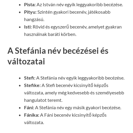
Pista:
Az István név egyik leggyakoribb becézése.
Pityu:
Szintén gyakori becenév, játékosabb
hangzású.
Isti:
Rövid és egyszerű becenév, amelyet gyakran
használnak baráti körben.
A Stefánia név becézései és
változatai
Stefi:
A Stefánia név egyik leggyakoribb becézése.
Stefike:
A Stefi becenév kicsinyítő képzős
változata, amely még kedvesebb és személyesebb
hangulatot teremt.
Fáni:
A Stefánia név egy másik gyakori becézése.
Fánika:
A Fáni becenév kicsinyítő képzős
változata.