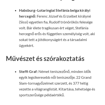
Habsburg–Lotaringiai Stefánia belga királyi
hercegnő:
Ferenc József és Erzsébet királyné
(Sissi) egyetlen fia, Rudolf trónörökös felesége
volt. Bár élete tragikusan ért véget, Stefánia
hercegnő erős és független személyiség volt, aki
sokat tett a jótékonyságért és a társadalmi
ügyekért.
Művészet és szórakoztatás
Steffi Graf:
Német teniszezőnő, minden idők
egyik legsikeresebb női teniszezője. 22 Grand
Slam-tornagyőzelmet szerzett, és 377 hétig
vezette a világranglistát. Kitartása, tehetsége és
sportszerűsége példaértékű.