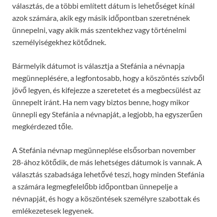
választás, de a többi említett dátum is lehetőséget kínál
azok számára, akik egy másik időpontban szeretnének
ünnepelni, vagy akik más szentekhez vagy történelmi
személyiségekhez kötődnek.
Bármelyik dátumot is választja a Stefánia a névnapja
megünneplésére, a legfontosabb, hogy a köszöntés szívből
jövő legyen, és kifejezze a szeretetet és a megbecsülést az
ünnepelt iránt. Ha nem vagy biztos benne, hogy mikor
ünnepli egy Stefánia a névnapját, a legjobb, ha egyszerűen
megkérdezed tőle.
A Stefánia névnap megünneplése elsősorban november
28-ához kötődik, de más lehetséges dátumok is vannak. A
választás szabadsága lehetővé teszi, hogy minden Stefánia
a számára legmegfelelőbb időpontban ünnepelje a
névnapját, és hogy a köszöntések személyre szabottak és
emlékezetesek legyenek.