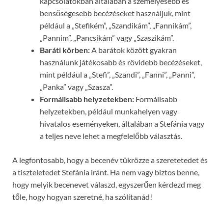
kapcsolatokban általában a személyesebb és
bensőségesebb becézéseket használjuk, mint
például a „Stefikém”, „Szandikám”, „Fannikám”,
„Pannim”, „Pancsikám” vagy „Szaszikám”.
Baráti körben:
A barátok között gyakran
használunk játékosabb és rövidebb becézéseket,
mint például a „Stefi”, „Szandi”, „Fanni”, „Panni”,
„Panka” vagy „Szasza”.
Formálisabb helyzetekben:
Formálisabb
helyzetekben, például munkahelyen vagy
hivatalos eseményeken, általában a Stefánia vagy
a teljes neve lehet a megfelelőbb választás.
A legfontosabb, hogy a becenév tükrözze a szeretetedet és
a tiszteletedet Stefánia iránt. Ha nem vagy biztos benne,
hogy melyik becenevet válaszd, egyszerűen kérdezd meg
tőle, hogy hogyan szeretné, ha szólítanád!