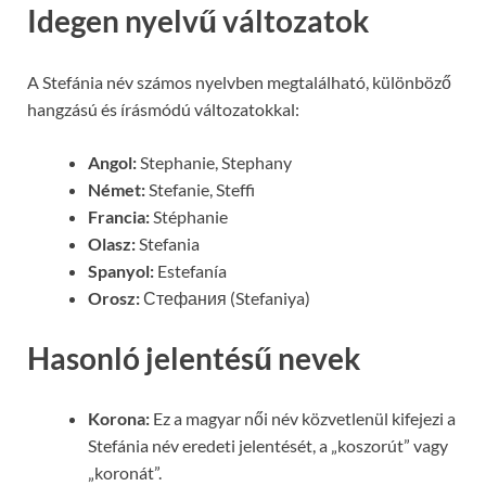
Idegen nyelvű változatok
A Stefánia név számos nyelvben megtalálható, különböző
hangzású és írásmódú változatokkal:
Angol:
Stephanie, Stephany
Német:
Stefanie, Steffi
Francia:
Stéphanie
Olasz:
Stefania
Spanyol:
Estefanía
Orosz:
Стефания (Stefaniya)
Hasonló jelentésű nevek
Korona:
Ez a magyar női név közvetlenül kifejezi a
Stefánia név eredeti jelentését, a „koszorút” vagy
„koronát”.