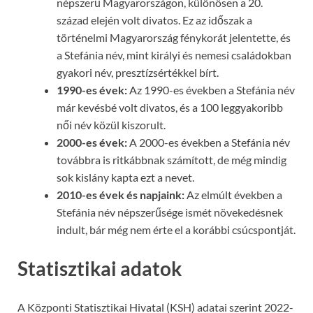
népszerű Magyarországon, különösen a 20.
század elején volt divatos. Ez az időszak a
történelmi Magyarország fénykorát jelentette, és
a Stefánia név, mint királyi és nemesi családokban
gyakori név, presztízsértékkel bírt.
1990-es évek:
Az 1990-es években a Stefánia név
már kevésbé volt divatos, és a 100 leggyakoribb
női név közül kiszorult.
2000-es évek:
A 2000-es években a Stefánia név
továbbra is ritkábbnak számított, de még mindig
sok kislány kapta ezt a nevet.
2010-es évek és napjaink:
Az elmúlt években a
Stefánia név népszerűsége ismét növekedésnek
indult, bár még nem érte el a korábbi csúcspontját.
Statisztikai adatok
A Központi Statisztikai Hivatal (KSH) adatai szerint 2022-