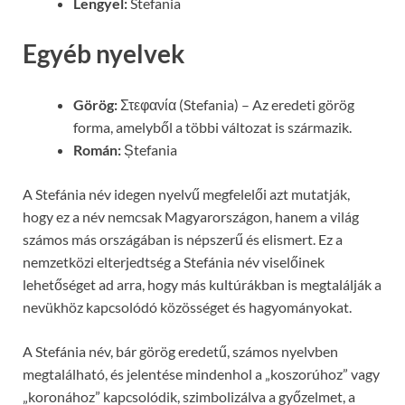
Lengyel:
Stefania
Egyéb nyelvek
Görög:
Στεφανία (Stefania) – Az eredeti görög
forma, amelyből a többi változat is származik.
Román:
Ștefania
A Stefánia név idegen nyelvű megfelelői azt mutatják,
hogy ez a név nemcsak Magyarországon, hanem a világ
számos más országában is népszerű és elismert. Ez a
nemzetközi elterjedtség a Stefánia név viselőinek
lehetőséget ad arra, hogy más kultúrákban is megtalálják a
nevükhöz kapcsolódó közösséget és hagyományokat.
A Stefánia név, bár görög eredetű, számos nyelvben
megtalálható, és jelentése mindenhol a „koszorúhoz” vagy
„koronához” kapcsolódik, szimbolizálva a győzelmet, a