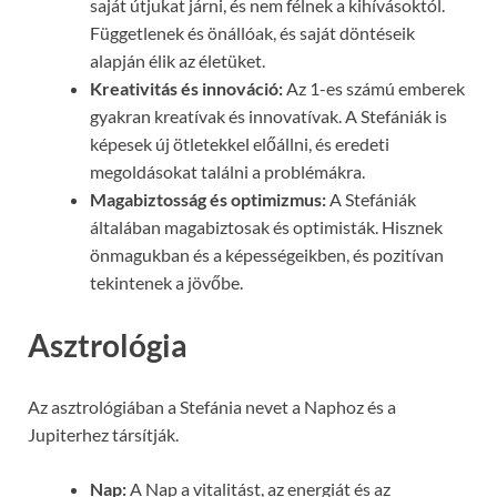
saját útjukat járni, és nem félnek a kihívásoktól.
Függetlenek és önállóak, és saját döntéseik
alapján élik az életüket.
Kreativitás és innováció:
Az 1-es számú emberek
gyakran kreatívak és innovatívak. A Stefániák is
képesek új ötletekkel előállni, és eredeti
megoldásokat találni a problémákra.
Magabiztosság és optimizmus:
A Stefániák
általában magabiztosak és optimisták. Hisznek
önmagukban és a képességeikben, és pozitívan
tekintenek a jövőbe.
Asztrológia
Az asztrológiában a Stefánia nevet a Naphoz és a
Jupiterhez társítják.
Nap:
A Nap a vitalitást, az energiát és az