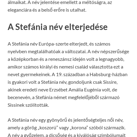
álmaikat. A név jelentése emellett a méltóságra, az
eleganciára és a belső erőre is utalhat.
A Stefánia név elterjedése
A Stefánia név Európa-szerte elterjedt, és számos
nyelvben megtalálhatóak a változatai. A név népszerűsége
a középkorban és a reneszánsz idején volt a legnagyobb,
amikor számos királyi és nemesi család választotta ezt a
nevet gyermekeinek. A 19. században a Habsburg-házban
is gyakori volt a Stefánia név, gondoljunk csak Sissire,
akinek eredeti neve Erzsébet Amália Eugénia volt, de
becenevén, a Stefánia német megfelelőjéből származó
Sissinek szólították.
A Stefánia név egy gyönyörű és jelentőségteljes női név,
amely a görög „koszorú” vagy „korona” szóból származik.
A név a győzelem, a dicsőség és a kiválóság szimbólumait