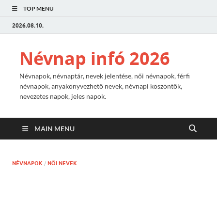
TOP MENU
2026.08.10.
Névnap infó 2026
Névnapok, névnaptár, nevek jelentése, női névnapok, férfi
névnapok, anyakönyvezhető nevek, névnapi köszöntők,
nevezetes napok, jeles napok.
MAIN MENU
NÉVNAPOK
/
NŐI NEVEK