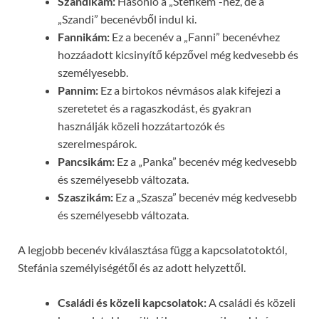
Szandikám:
Hasonló a „Stefikém”-hez, de a
„Szandi” becenévből indul ki.
Fannikám:
Ez a becenév a „Fanni” becenévhez
hozzáadott kicsinyítő képzővel még kedvesebb és
személyesebb.
Pannim:
Ez a birtokos névmásos alak kifejezi a
szeretetet és a ragaszkodást, és gyakran
használják közeli hozzátartozók és
szerelmespárok.
Pancsikám:
Ez a „Panka” becenév még kedvesebb
és személyesebb változata.
Szaszikám:
Ez a „Szasza” becenév még kedvesebb
és személyesebb változata.
A legjobb becenév kiválasztása függ a kapcsolatotoktól,
Stefánia személyiségétől és az adott helyzettől.
Családi és közeli kapcsolatok:
A családi és közeli