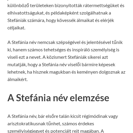
különböző területeken bizonyították rátermettségüket és
elhivatottságukat, és példaképként szolgálhatnak a
Stefániák számára, hogy kövessék álmaikat és elérjék
céljaikat.
A Stefánia név nemcsak szépségével és jelentésével tűnik
ki, hanem számos tehetséges és inspiráló személyiség is
viseli ezt a nevet. A közismert Stefániák sikerei azt
mutatják, hogy a Stefánia név viselői bármire képesek
lehetnek, ha hisznek magukban és keményen dolgoznak az
álmaikért.
A Stefánia név elemzése
A Stefánia név, bár elsőre talán kicsit régimódinak vagy
arisztokratikusnak tűnhet, számos érdekes
személyiségjegyet és potenciált rejt magában. A