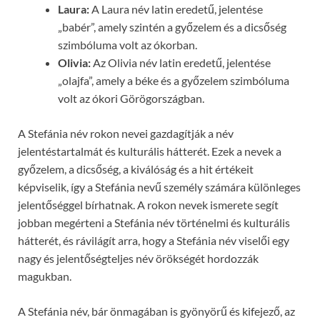
Laura:
A Laura név latin eredetű, jelentése
„babér”, amely szintén a győzelem és a dicsőség
szimbóluma volt az ókorban.
Olivia:
Az Olivia név latin eredetű, jelentése
„olajfa”, amely a béke és a győzelem szimbóluma
volt az ókori Görögországban.
A Stefánia név rokon nevei gazdagítják a név
jelentéstartalmát és kulturális hátterét. Ezek a nevek a
győzelem, a dicsőség, a kiválóság és a hit értékeit
képviselik, így a Stefánia nevű személy számára különleges
jelentőséggel bírhatnak. A rokon nevek ismerete segít
jobban megérteni a Stefánia név történelmi és kulturális
hátterét, és rávilágít arra, hogy a Stefánia név viselői egy
nagy és jelentőségteljes név örökségét hordozzák
magukban.
A Stefánia név, bár önmagában is gyönyörű és kifejező, az