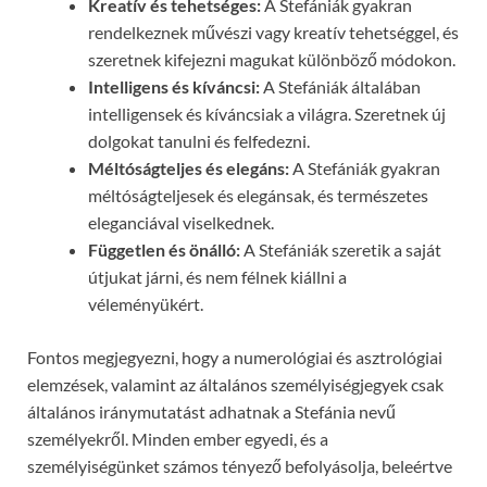
Kreatív és tehetséges:
A Stefániák gyakran
rendelkeznek művészi vagy kreatív tehetséggel, és
szeretnek kifejezni magukat különböző módokon.
Intelligens és kíváncsi:
A Stefániák általában
intelligensek és kíváncsiak a világra. Szeretnek új
dolgokat tanulni és felfedezni.
Méltóságteljes és elegáns:
A Stefániák gyakran
méltóságteljesek és elegánsak, és természetes
eleganciával viselkednek.
Független és önálló:
A Stefániák szeretik a saját
útjukat járni, és nem félnek kiállni a
véleményükért.
Fontos megjegyezni, hogy a numerológiai és asztrológiai
elemzések, valamint az általános személyiségjegyek csak
általános iránymutatást adhatnak a Stefánia nevű
személyekről. Minden ember egyedi, és a
személyiségünket számos tényező befolyásolja, beleértve