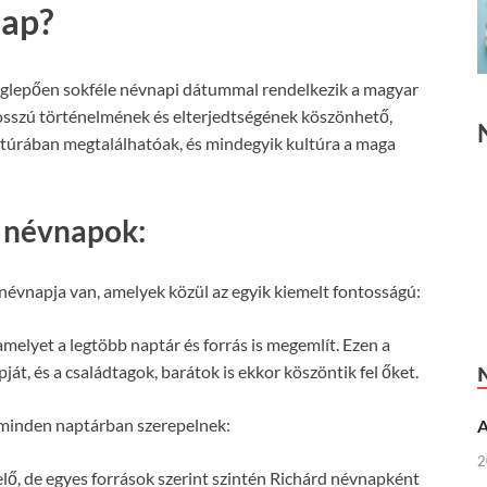
nap?
meglepően sokféle névnapi dátummal rendelkezik a magyar
hosszú történelmének és elterjedtségének köszönhető,
ltúrában megtalálhatóak, és mindegyik kultúra a maga
s névnapok:
évnapja van, amelyek közül az egyik kiemelt fontosságú:
melyet a legtöbb naptár és forrás is megemlít. Ezen a
át, és a családtagok, barátok is ekkor köszöntik fel őket.
 minden naptárban szerepelnek:
A
2
lő, de egyes források szerint szintén Richárd névnapként