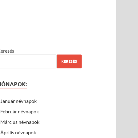
eresés
KERESÉS
HÓNAPOK:
Január névnapok
Február névnapok
Március névnapok
Április névnapok