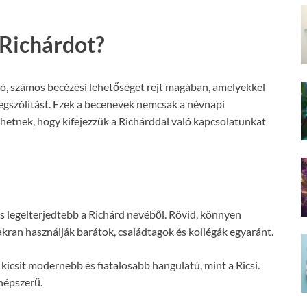
 Richárdot?
oló, számos becézési lehetőséget rejt magában, amelyekkel
gszólítást. Ezek a becenevek nemcsak a névnapi
öhetnek, hogy kifejezzük a Richárddal való kapcsolatunkat
s legelterjedtebb a Richárd nevéből. Rövid, könnyen
ran használják barátok, családtagok és kollégák egyaránt.
 kicsit modernebb és fiatalosabb hangulatú, mint a Ricsi.
népszerű.