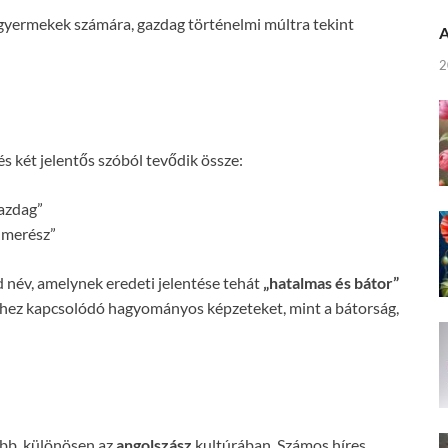
úgyermekek számára, gazdag történelmi múltra tekint
A
2
s két jelentős szóból tevődik össze:
gazdag”
 „merész”
d név, amelynek eredeti jelentése tehát
„hatalmas és bátor”
 névhez kapcsolódó hagyományos képzeteket, mint a bátorság,
ebb, különösen az
angolszász
kultúrában. Számos híres