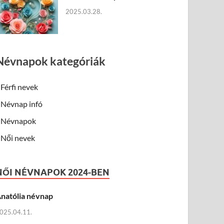
2025.03.28.
Névnapok kategóriák
Férfi nevek
Névnap infó
Névnapok
Női nevek
NŐI NÉVNAPOK 2024-BEN
natólia névnap
025.04.11.