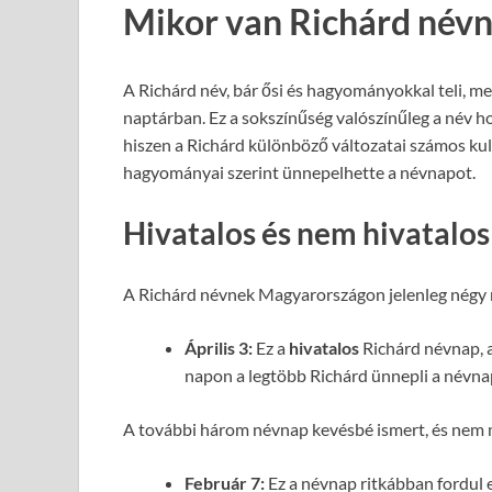
Mikor van Richárd név
A Richárd név, bár ősi és hagyományokkal teli, 
naptárban. Ez a sokszínűség valószínűleg a név 
hiszen a Richárd különböző változatai számos ku
hagyományai szerint ünnepelhette a névnapot.
Hivatalos és nem hivatalo
A Richárd névnek Magyarországon jelenleg négy n
Április 3:
Ez a
hivatalos
Richárd névnap, a
napon a legtöbb Richárd ünnepli a névnapj
A további három névnap kevésbé ismert, és nem
Február 7:
Ez a névnap ritkábban fordul e