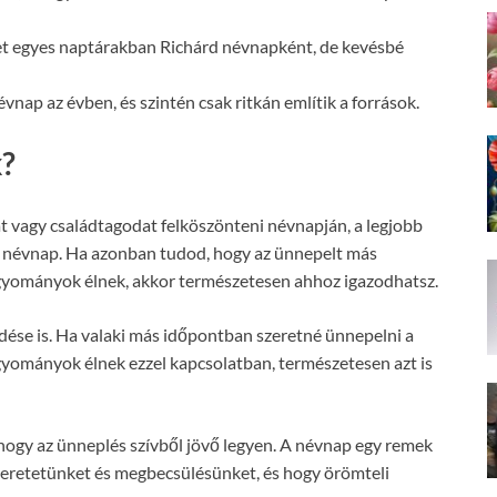
et egyes naptárakban Richárd névnapként, de kevésbé
vnap az évben, és szintén csak ritkán említik a források.
k?
t vagy családtagodat felköszönteni névnapján, a legjobb
s névnap. Ha azonban tudod, hogy az ünnepelt más
gyományok élnek, akkor természetesen ahhoz igazodhatsz.
se is. Ha valaki más időpontban szeretné ünnepelni a
gyományok élnek ezzel kapcsolatban, természetesen azt is
 hogy az ünneplés szívből jövő legyen. A névnap egy remek
 szeretetünket és megbecsülésünket, és hogy örömteli