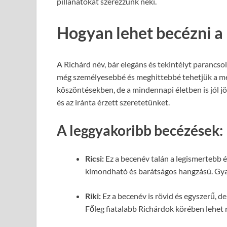
pillanatokat szerezzünk neki.
Hogyan lehet becézni a
A Richárd név, bár elegáns és tekintélyt parancs
még személyesebbé és meghittebbé tehetjük a me
köszöntésekben, de a mindennapi életben is jól j
és az iránta érzett szeretetünket.
A leggyakoribb becézések:
Ricsi:
Ez a becenév talán a legismertebb é
kimondható és barátságos hangzású. Gyak
Riki:
Ez a becenév is rövid és egyszerű, de
Főleg fiatalabb Richárdok körében lehet 