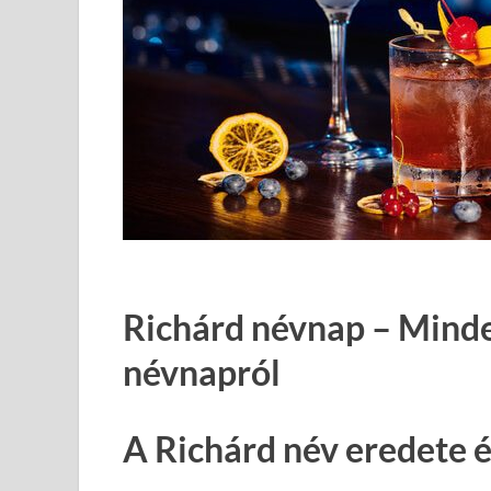
Richárd névnap – Minden
névnapról
A Richárd név eredete é