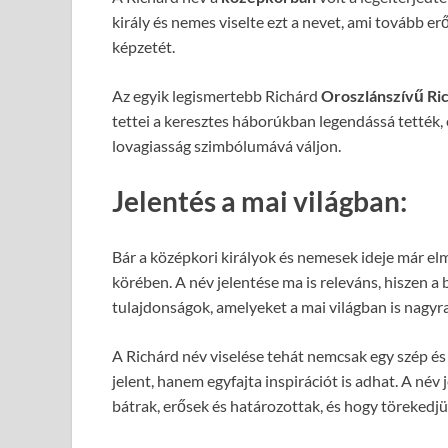
király és nemes viselte ezt a nevet, ami tovább e
képzetét.
Az egyik legismertebb Richárd
Oroszlánszívű Ri
tettei a keresztes háborúkban legendássá tették, 
lovagiasság szimbólumává váljon.
Jelentés a mai világban:
Bár a középkori királyok és nemesek ideje már elm
körében. A név jelentése ma is releváns, hiszen a 
tulajdonságok, amelyeket a mai világban is nagyr
A Richárd név viselése tehát nemcsak egy szép és
jelent, hanem egyfajta inspirációt is adhat. A né
bátrak, erősek és határozottak, és hogy törekedj