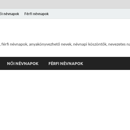
ői névnapok
Férfi névnapok
 férfi névnapok, anyakönyvezhető nevek, névnapi köszöntők, nevezetes na
NŐI NÉVNAPOK
FÉRFI NÉVNAPOK