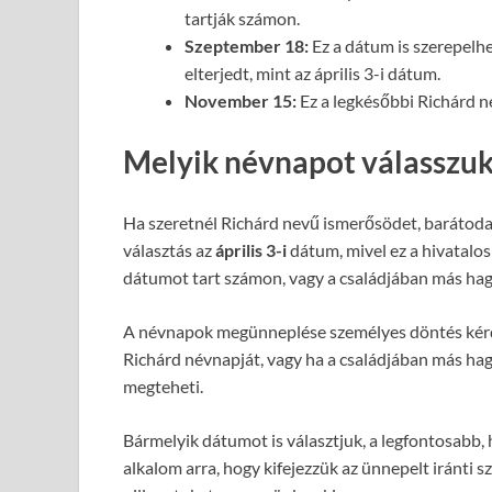
tartják számon.
Szeptember 18:
Ez a dátum is szerepelh
elterjedt, mint az április 3-i dátum.
November 15:
Ez a legkésőbbi Richárd né
Melyik névnapot válasszu
Ha szeretnél Richárd nevű ismerősödet, barátoda
választás az
április 3-i
dátum, mivel ez a hivatalo
dátumot tart számon, vagy a családjában más ha
A névnapok megünneplése személyes döntés kérdé
Richárd névnapját, vagy ha a családjában más ha
megteheti.
Bármelyik dátumot is választjuk, a legfontosabb,
alkalom arra, hogy kifejezzük az ünnepelt iránti