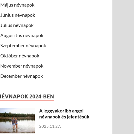
Május névnapok
Június névnapok
Július névnapok
Augusztus névnapok
Szeptember névnapok
Október névnapok
November névnapok
December névnapok
NÉVNAPOK 2024-BEN
A leggyakoribb angol
névnapok és jelentésük
2025.11.27.