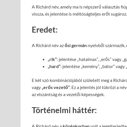
A Richárd név, amely ma is népszerű választás fi
vissza, és jelentése is méltóságteljes erőt sugároz.
Eredet:
A Richárd név az
ősi germán
nyelvből származik, é
„rik”
: jelentése „hatalmas”, „erős” vagy „
„hard”
: jelentése „kemény”, „bátor” vagy
E két szó kombinációjából született meg a Richár
vagy
„erős vezető”
. Ez a jelentés jól tükrözi a
az elszántság és a vezetői képességek.
Történelmi háttér:
A Richárd név a
középkorban
volt a legelterjedt