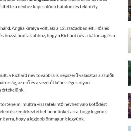
rősítette a névhez kapcsolódó hatalom és tekintély
chárd
, Anglia királya volt, aki a 12. században élt. Hősies
és hozzájárultak ahhoz, hogy a Richárd név a bátorság és a
últ, a Richárd név továbbra is népszerű választás a szülők
bátorság, az erő és a vezetői képességek olyan
a értékelünk.
 történelmi múltra visszatekintő névhez való kötődést
v jelentése emlékeztethet bennünket arra, hogy legyünk
ünk arra, hogy a legjobb önmagunk legyünk.