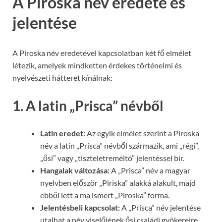
A Piroska név eredete és
jelentése
A Piroska név eredetével kapcsolatban két fő elmélet
létezik, amelyek mindketten érdekes történelmi és
nyelvészeti hátteret kínálnak:
1. A latin „Prisca” névből
Latin eredet:
Az egyik elmélet szerint a Piroska
név a latin „Prisca” névből származik, ami „régi”,
„ősi” vagy „tiszteletreméltó” jelentéssel bír.
Hangalak változása:
A „Prisca” név a magyar
nyelvben először „Piriska” alakká alakult, majd
ebből lett a ma ismert „Piroska” forma.
Jelentésbeli kapcsolat:
A „Prisca” név jelentése
utalhat a név viselőjének ősi családi gyökereire,