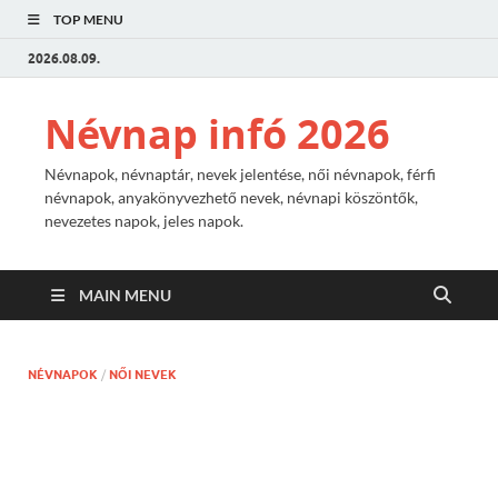
TOP MENU
2026.08.09.
Névnap infó 2026
Névnapok, névnaptár, nevek jelentése, női névnapok, férfi
névnapok, anyakönyvezhető nevek, névnapi köszöntők,
nevezetes napok, jeles napok.
MAIN MENU
NÉVNAPOK
/
NŐI NEVEK