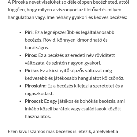
A Piroska nevet viselőket sokféleképpen becézheted, attól
függően, hogy milyen a viszonyod az illetővel és milyen
hangulatban vagy. Íme néhány gyakori és kedves becézés:
Piri:
Ez a legnépszerűbb és legáltalánosabb
becézés. Rövid, könnyen kimondható és
barátságos.
Piros:
Ez a becézés az eredeti név rövidített
változata, és szintén nagyon gyakori.
Pirike:
Ez a kicsinyítőképzős változat még
kedvesebb és játékosabb hangulatot kölcsönöz.
Piroskám:
Ez a becézés kifejezi a szeretetet és a
ragaszkodást.
Piroscsi:
Ez egy játékos és bohókás becézés, ami
inkább közeli barátok vagy családtagok között
használatos.
Ezen kívül számos más becézés is létezik, amelyeket a