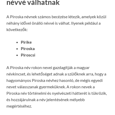
névvé válhatnak
A Piroska névnek számos becézése létezik, amelyek közül
néhány idővel önálló névvé is válhat. Ilyenek például a
következők:
Pirike
Piroska
Piroscsi
A Piroska név rokon nevei gazdagítják a magyar
névkincset, és lehetőséget adnak a szülőknek arra, hogy a
hagyományos Piroska névhez hasonló, de mégis egyedi
nevet válasszanak gyermeküknek. A rokon nevek a
Piroska név történelmi és nyelvészeti hátterét is tükrözik,
és hozzájárulnak a név jelentésének mélyebb
megértéséhez.