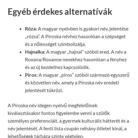
Egyéb érdekes alternatívák
Róza:
A magyar nyelvben is gyakori név, jelentése
„rózsa”. A Piroska névhez hasonlóan a szépséget
és a nőiességet szimbolizálja.
Hajnalka:
A magyar „hajnal” szóból ered. A név a
Roxana/Roxanne nevekhez hasonlóan a fényhez
és az új kezdethez kapcsolódik.
Piros:
A magyar „piros” szóból származó egyszerű
és közvetlen név, amely a Piroska név eredeti
jelentését tükrözi.
A Piroska név idegen nyelvű megfelelőinek
kiválasztásakor fontos figyelembe venni a szülők
személyes preferenciáit, a gyermek kulturális hátterét és a
név jelentését. A fenti lista csupán néhány ötletet kínál, a
lehetőségek tárháza szinte végtelen.