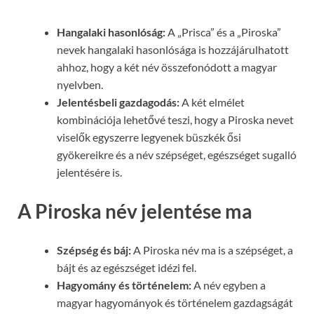
Hangalaki hasonlóság:
A „Prisca” és a „Piroska”
nevek hangalaki hasonlósága is hozzájárulhatott
ahhoz, hogy a két név összefonódott a magyar
nyelvben.
Jelentésbeli gazdagodás:
A két elmélet
kombinációja lehetővé teszi, hogy a Piroska nevet
viselők egyszerre legyenek büszkék ősi
gyökereikre és a név szépséget, egészséget sugalló
jelentésére is.
A Piroska név jelentése ma
Szépség és báj:
A Piroska név ma is a szépséget, a
bájt és az egészséget idézi fel.
Hagyomány és történelem:
A név egyben a
magyar hagyományok és történelem gazdagságát