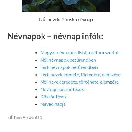
Női nevek: Piroska névnap
Névnapok – névnap infók:
Magyar névnapok listája dátum szerint
Női névnapok betűrendben
Férfi névnapok betűrendben
Férfi nevek eredete, története, elemzése
Női nevek eredete, története, elemzése
Névnapi köszöntések
Köszöntések
Neved napja
Post Views:
631