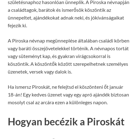
születésnaphoz hasonlóan ünneplik. A Piroska névnapján
a családtagok, barátok és ismerősök köszöntik az
ünnepeltet, ajándékokat adnak neki, és jókívánságaikat
fejezik ki.
A Piroska névnap megünneplése általában családi körben
vagy baráti összejövetelekkel történik. A névnapos tortát
vagy süteményt kap, és gyakran virágcsokorral is
köszöntik. A köszöntők között szerepelhetnek személyes
üzenetek, versek vagy dalok is.
Ha ismersz Piroskát, ne felejtsd el köszönteni őt január
18-án! Egy kedves üzenet vagy egy apró ajándék biztosan
mosolyt csal az arcára ezen a különleges napon.
Hogyan becézik a Piroskát