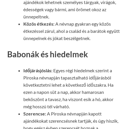
ajándékok lehetnek személyes tárgyak, virágok,
édességek vagy bármi, ami örömet okoz az
ünnepeltnek.
Közös étkezés:
A névnap gyakran egy közös
étkezéssel zárul, ahol a család és a barátok együtt
ünnepelnek és jókat beszélgetnek.
Babonák és hiedelmek
Időjárásjóslás:
Egyes régi hiedelmek szerint a
Piroska névnapján tapasztalható időjárásból
következtetni lehet a következő időszakra. Ha
ezen a napon süt a nap, akkor hamarosan
beköszönt a tavasz, ha viszont esik a hó, akkor
még hosszú tél várható.
Szerencse:
A Piroska névnapján kapott
ajándékokat szerencsésnek tartják, és úgy hiszik,
hogy egész évben szerencsét hoznak a