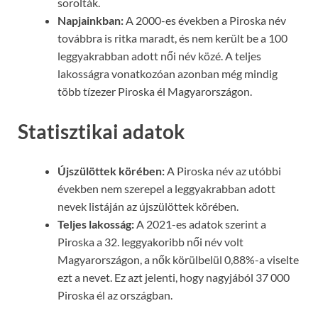
sorolták.
Napjainkban:
A 2000-es években a Piroska név
továbbra is ritka maradt, és nem került be a 100
leggyakrabban adott női név közé. A teljes
lakosságra vonatkozóan azonban még mindig
több tízezer Piroska él Magyarországon.
Statisztikai adatok
Újszülöttek körében:
A Piroska név az utóbbi
években nem szerepel a leggyakrabban adott
nevek listáján az újszülöttek körében.
Teljes lakosság:
A 2021-es adatok szerint a
Piroska a 32. leggyakoribb női név volt
Magyarországon, a nők körülbelül 0,88%-a viselte
ezt a nevet. Ez azt jelenti, hogy nagyjából 37 000
Piroska él az országban.