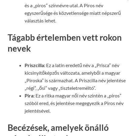
és a „piros” színnévre utal. A Piros név
egyszerűsége és közvetlensége miatt népszerű
választás lehet.
Tágabb értelemben vett rokon
nevek
Priszcilla:
Ez a latin eredetű név a „Prisca” név
kicsinyítőképzős változata, amelyből a magyar
„Piroska” is származhat. A Priszcilla név jelentése
„régi”, „ősi” vagy „tiszteletreméltó”.
Pira:
Ez a ritka magyar női név szintén a „piros”
szóból ered, és jelentése megegyezik a Piros név
jelentésével.
Becézések, amelyek önálló