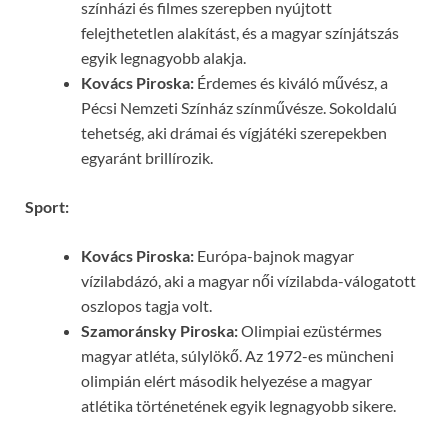
színházi és filmes szerepben nyújtott
felejthetetlen alakítást, és a magyar színjátszás
egyik legnagyobb alakja.
Kovács Piroska:
Érdemes és kiváló művész, a
Pécsi Nemzeti Színház színművésze. Sokoldalú
tehetség, aki drámai és vígjátéki szerepekben
egyaránt brillírozik.
Sport:
Kovács Piroska:
Európa-bajnok magyar
vízilabdázó, aki a magyar női vízilabda-válogatott
oszlopos tagja volt.
Szamoránsky Piroska:
Olimpiai ezüstérmes
magyar atléta, súlylökő. Az 1972-es müncheni
olimpián elért második helyezése a magyar
atlétika történetének egyik legnagyobb sikere.