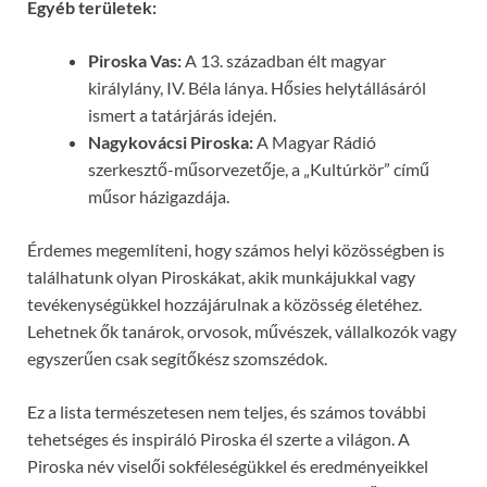
Egyéb területek:
Piroska Vas:
A 13. században élt magyar
királylány, IV. Béla lánya. Hősies helytállásáról
ismert a tatárjárás idején.
Nagykovácsi Piroska:
A Magyar Rádió
szerkesztő-műsorvezetője, a „Kultúrkör” című
műsor házigazdája.
Érdemes megemlíteni, hogy számos helyi közösségben is
találhatunk olyan Piroskákat, akik munkájukkal vagy
tevékenységükkel hozzájárulnak a közösség életéhez.
Lehetnek ők tanárok, orvosok, művészek, vállalkozók vagy
egyszerűen csak segítőkész szomszédok.
Ez a lista természetesen nem teljes, és számos további
tehetséges és inspiráló Piroska él szerte a világon. A
Piroska név viselői sokféleségükkel és eredményeikkel