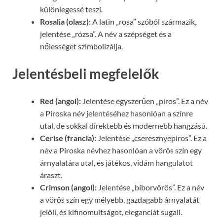
különlegessé teszi.
Rosalia (olasz):
A latin „rosa” szóból származik,
jelentése „rózsa”. A név a szépséget és a
nőiességet szimbolizálja.
Jelentésbeli megfelelők
Red (angol):
Jelentése egyszerűen „piros”. Ez a név
a Piroska név jelentéséhez hasonlóan a színre
utal, de sokkal direktebb és modernebb hangzású.
Cerise (francia):
Jelentése „cseresznyepiros”. Ez a
név a Piroska névhez hasonlóan a vörös szín egy
árnyalatára utal, és játékos, vidám hangulatot
áraszt.
Crimson (angol):
Jelentése „bíborvörös”. Ez a név
a vörös szín egy mélyebb, gazdagabb árnyalatát
jelöli, és kifinomultságot, eleganciát sugall.