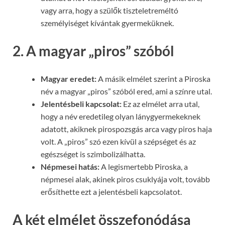
vagy arra, hogy a szülők tiszteletreméltó
személyiséget kívántak gyermeküknek.
2. A magyar „piros” szóból
Magyar eredet:
A másik elmélet szerint a Piroska
név a magyar „piros” szóból ered, ami a színre utal.
Jelentésbeli kapcsolat:
Ez az elmélet arra utal,
hogy a név eredetileg olyan lánygyermekeknek
adatott, akiknek pirospozsgás arca vagy piros haja
volt. A „piros” szó ezen kívül a szépséget és az
egészséget is szimbolizálhatta.
Népmesei hatás:
A legismertebb Piroska, a
népmesei alak, akinek piros csuklyája volt, tovább
erősíthette ezt a jelentésbeli kapcsolatot.
A két elmélet összefonódása