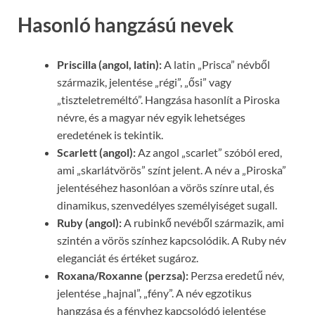
Hasonló hangzású nevek
Priscilla (angol, latin):
A latin „Prisca” névből
származik, jelentése „régi”, „ősi” vagy
„tiszteletreméltó”. Hangzása hasonlít a Piroska
névre, és a magyar név egyik lehetséges
eredetének is tekintik.
Scarlett (angol):
Az angol „scarlet” szóból ered,
ami „skarlátvörös” színt jelent. A név a „Piroska”
jelentéséhez hasonlóan a vörös színre utal, és
dinamikus, szenvedélyes személyiséget sugall.
Ruby (angol):
A rubinkő nevéből származik, ami
szintén a vörös színhez kapcsolódik. A Ruby név
eleganciát és értéket sugároz.
Roxana/Roxanne (perzsa):
Perzsa eredetű név,
jelentése „hajnal”, „fény”. A név egzotikus
hangzása és a fényhez kapcsolódó jelentése