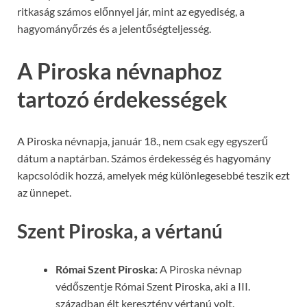
ritkaság számos előnnyel jár, mint az egyediség, a
hagyományőrzés és a jelentőségteljesség.
A Piroska névnaphoz
tartozó érdekességek
A Piroska névnapja, január 18., nem csak egy egyszerű
dátum a naptárban. Számos érdekesség és hagyomány
kapcsolódik hozzá, amelyek még különlegesebbé teszik ezt
az ünnepet.
Szent Piroska, a vértanú
Római Szent Piroska:
A Piroska névnap
védőszentje Római Szent Piroska, aki a III.
században élt keresztény vértanú volt.