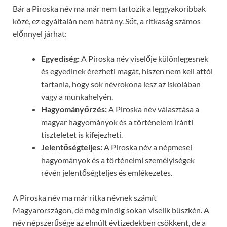
Bár a Piroska név ma már nem tartozik a leggyakoribbak
közé, ez egyáltalán nem hátrány. Sőt, a ritkaság számos
előnnyel járhat:
Egyediség:
A Piroska név viselője különlegesnek
és egyedinek érezheti magát, hiszen nem kell attól
tartania, hogy sok névrokona lesz az iskolában
vagy a munkahelyén.
Hagyományőrzés:
A Piroska név választása a
magyar hagyományok és a történelem iránti
tiszteletet is kifejezheti.
Jelentőségteljes:
A Piroska név a népmesei
hagyományok és a történelmi személyiségek
révén jelentőségteljes és emlékezetes.
A Piroska név ma már ritka névnek számít
Magyarországon, de még mindig sokan viselik büszkén. A
név népszerűsége az elmúlt évtizedekben csökkent, de a