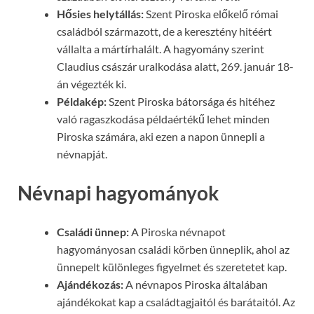
Hősies helytállás:
Szent Piroska előkelő római
családból származott, de a keresztény hitéért
vállalta a mártírhalált. A hagyomány szerint
Claudius császár uralkodása alatt, 269. január 18-
án végezték ki.
Példakép:
Szent Piroska bátorsága és hitéhez
való ragaszkodása példaértékű lehet minden
Piroska számára, aki ezen a napon ünnepli a
névnapját.
Névnapi hagyományok
Családi ünnep:
A Piroska névnapot
hagyományosan családi körben ünneplik, ahol az
ünnepelt különleges figyelmet és szeretetet kap.
Ajándékozás:
A névnapos Piroska általában
ajándékokat kap a családtagjaitól és barátaitól. Az