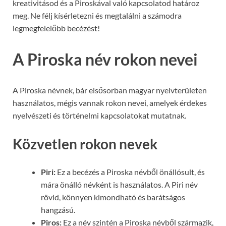
kreativitásod és a Piroskával való kapcsolatod határoz
meg. Ne félj kísérletezni és megtalálni a számodra
legmegfelelőbb becézést!
A Piroska név rokon nevei
A Piroska névnek, bár elsősorban magyar nyelvterületen
használatos, mégis vannak rokon nevei, amelyek érdekes
nyelvészeti és történelmi kapcsolatokat mutatnak.
Közvetlen rokon nevek
Piri:
Ez a becézés a Piroska névből önállósult, és
mára önálló névként is használatos. A Piri név
rövid, könnyen kimondható és barátságos
hangzású.
Piros:
Ez a név szintén a Piroska névből származik,