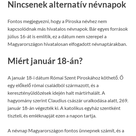
Nincsenek alternatív névnapok
Fontos megjegyezni, hogy a Piroska névhez nem
kapcsolódnak más hivatalos névnapok. Bár egyes források
július 16-át is említik, ez a dátum nem szerepel a
Magyarországon hivatalosan elfogadott névnaptárakban.
Miért január 18-án?
A január 18-i dátum Római Szent Piroskához köthető. Ő
egy előkelő római családból származott, és a
keresztényüldözések idején halt mártírhalált. A
hagyomány szerint Claudius császár uralkodása alatt, 269.
január 18-án végezték ki. A katolikus egyház szentként
tiszteli, és emléknapját ezen a napon tartja.
A névnap Magyarországon fontos ünnepnek számít, és a