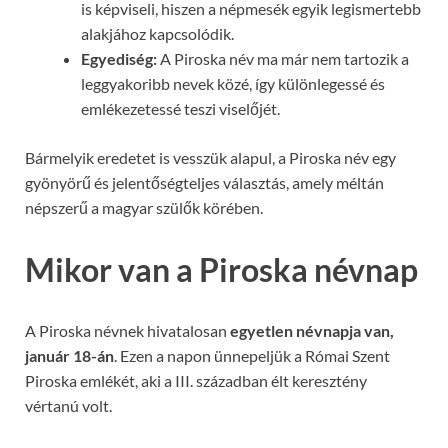
is képviseli, hiszen a népmesék egyik legismertebb
alakjához kapcsolódik.
Egyediség:
A Piroska név ma már nem tartozik a
leggyakoribb nevek közé, így különlegessé és
emlékezetessé teszi viselőjét.
Bármelyik eredetet is vesszük alapul, a Piroska név egy
gyönyörű és jelentőségteljes választás, amely méltán
népszerű a magyar szülők körében.
Mikor van a Piroska névnap
A Piroska névnek hivatalosan
egyetlen névnapja van,
január 18-án
. Ezen a napon ünnepeljük a Római Szent
Piroska emlékét, aki a III. században élt keresztény
vértanú volt.