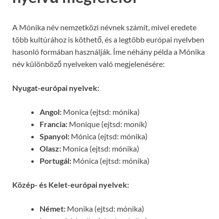
A Mónika név nemzetközi névnek számít, mivel eredete
több kultúrához is köthető, és a legtöbb európai nyelvben
hasonló formában használják. Íme néhány példa a Mónika
név különböző nyelveken való megjelenésére:
Nyugat-európai nyelvek:
Angol:
Monica (ejtsd: mónika)
Francia:
Monique (ejtsd: moník)
Spanyol:
Mónica (ejtsd: mónika)
Olasz:
Monica (ejtsd: mónika)
Portugál:
Mónica (ejtsd: mónika)
Közép- és Kelet-európai nyelvek:
Német:
Monika (ejtsd: mónika)