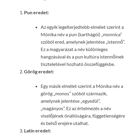
Pun eredet:
Az egyik legelterjedtebb elmélet szerint a
Mónika név a pun (karthágói) „monnica”
szóból ered, amelynek jelentése „istennő”.
Ez a magyarázat a név különleges
hangzásával és a pun kultúra istennőinek
tiszteletével hozható összefüggésbe.
Görög eredet:
Egy másik elmélet szerint a Mónika név a
görög „monos” szóból származik,
amelynek jelentése „egyedül”,
„magányos”. Ez az értelmezés a név
viselőjének önállóságára, függetlenségére
és belső erejére utalhat.
Latin eredet: