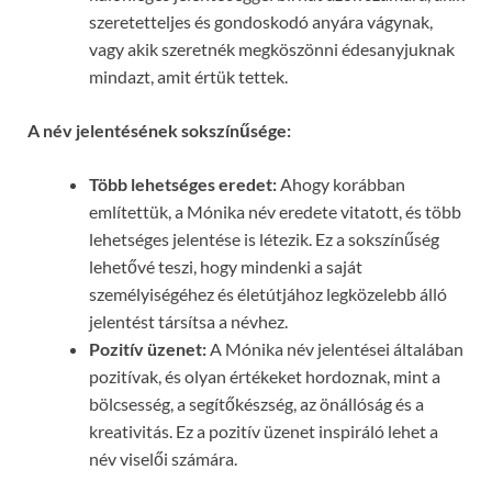
szeretetteljes és gondoskodó anyára vágynak,
vagy akik szeretnék megköszönni édesanyjuknak
mindazt, amit értük tettek.
A név jelentésének sokszínűsége:
Több lehetséges eredet:
Ahogy korábban
említettük, a Mónika név eredete vitatott, és több
lehetséges jelentése is létezik. Ez a sokszínűség
lehetővé teszi, hogy mindenki a saját
személyiségéhez és életútjához legközelebb álló
jelentést társítsa a névhez.
Pozitív üzenet:
A Mónika név jelentései általában
pozitívak, és olyan értékeket hordoznak, mint a
bölcsesség, a segítőkészség, az önállóság és a
kreativitás. Ez a pozitív üzenet inspiráló lehet a
név viselői számára.