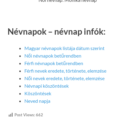
Névnapok – névnap infók:
Magyar névnapok listája dátum szerint
Női névnapok betűrendben
Férfi névnapok betűrendben
Férfi nevek eredete, története, elemzése
Női nevek eredete, története, elemzése
Névnapi köszöntések
Köszöntések
Neved napja
Post Views:
662