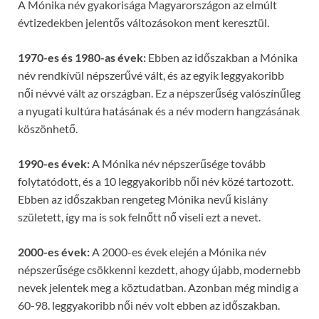
A Mónika név gyakorisága Magyarországon az elmúlt
évtizedekben jelentős változásokon ment keresztül.
1970-es és 1980-as évek:
Ebben az időszakban a Mónika
név rendkívül népszerűvé vált, és az egyik leggyakoribb
női névvé vált az országban. Ez a népszerűség valószínűleg
a nyugati kultúra hatásának és a név modern hangzásának
köszönhető.
1990-es évek:
A Mónika név népszerűsége tovább
folytatódott, és a 10 leggyakoribb női név közé tartozott.
Ebben az időszakban rengeteg Mónika nevű kislány
született, így ma is sok felnőtt nő viseli ezt a nevet.
2000-es évek:
A 2000-es évek elején a Mónika név
népszerűsége csökkenni kezdett, ahogy újabb, modernebb
nevek jelentek meg a köztudatban. Azonban még mindig a
60-98. leggyakoribb női név volt ebben az időszakban.