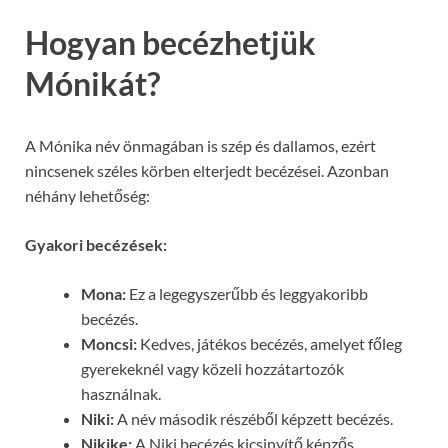
Hogyan becézhetjük
Mónikát?
A Mónika név önmagában is szép és dallamos, ezért
nincsenek széles körben elterjedt becézései. Azonban
néhány lehetőség:
Gyakori becézések:
Mona:
Ez a legegyszerűbb és leggyakoribb
becézés.
Moncsi:
Kedves, játékos becézés, amelyet főleg
gyerekeknél vagy közeli hozzátartozók
használnak.
Niki:
A név második részéből képzett becézés.
Nikike:
A Niki becézés kicsinyítő képzős