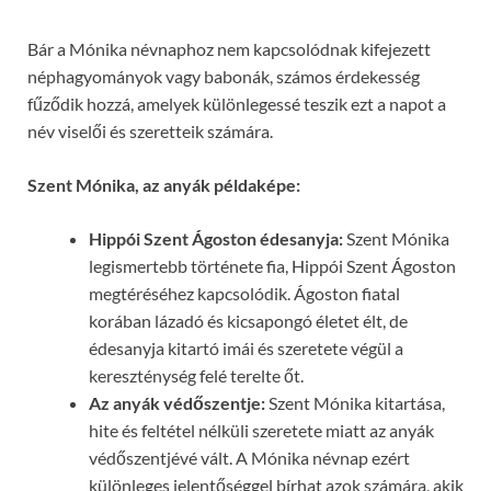
Bár a Mónika névnaphoz nem kapcsolódnak kifejezett
néphagyományok vagy babonák, számos érdekesség
fűződik hozzá, amelyek különlegessé teszik ezt a napot a
név viselői és szeretteik számára.
Szent Mónika, az anyák példaképe:
Hippói Szent Ágoston édesanyja:
Szent Mónika
legismertebb története fia, Hippói Szent Ágoston
megtéréséhez kapcsolódik. Ágoston fiatal
korában lázadó és kicsapongó életet élt, de
édesanyja kitartó imái és szeretete végül a
kereszténység felé terelte őt.
Az anyák védőszentje:
Szent Mónika kitartása,
hite és feltétel nélküli szeretete miatt az anyák
védőszentjévé vált. A Mónika névnap ezért
különleges jelentőséggel bírhat azok számára, akik