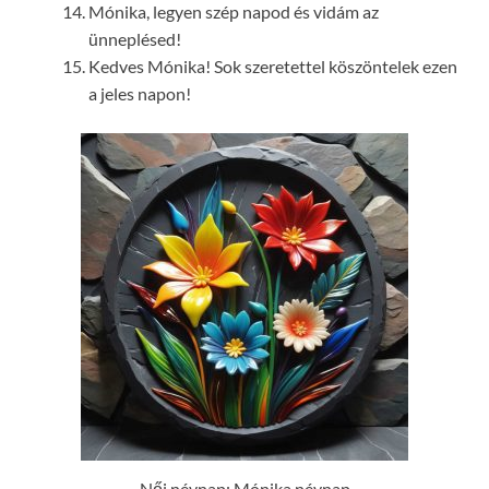
Mónika, legyen szép napod és vidám az
ünneplésed!
Kedves Mónika! Sok szeretettel köszöntelek ezen
a jeles napon!
Női névnap: Mónika névnap