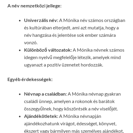
A név nemzetközi jellege:
Univerzális név:
A Mónika név számos országban
és kultúrában elterjedt, ami azt mutatja, hogy a
név hangzása és jelentése sok ember számára
vonzó.
Különböző változatok:
A Mónika névnek számos
idegen nyelvű megfelelője létezik, amelyek mind
ugyanazt a pozitív üzenetet hordozzák.
Egyéb érdekességek:
Névnap a családban:
A Mónika névnap gyakran
családi ünnep, amelyen a rokonok és barátok
összegyűlnek, hogy köszöntsék a név viselőjét.
Ajándékötletek:
A Mónika névnapján
ajándékozhatunk virágot, édességet, könyvet,
ékszert vagy bármilyen más személyes ajándékot,