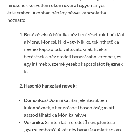
nincsenek közvetlen rokon nevei a hagyományos
értelemben. Azonban néhány névvel kapcsolatba
hozható:
Becézések:
A Mónika név becézései, mint például
a Mona, Moncsi, Niki vagy Nikike, tekinthetők a
névhez kapcsolódó változatoknak. Ezek a
becézések a név eredeti hangzásából erednek, és
egy intimebb, személyesebb kapcsolatot fejeznek
ki.
Hasonló hangzású nevek:
Domonkos/Dominika:
Bár jelentésükben
különböznek, a hangzásbeli hasonlóság miatt
asszociálhatók a Mónika névvel.
Veronika:
Szintén latin eredetű név, jelentése
„győzelemhozó”. A két név hangzása miatt sokan