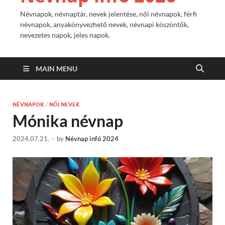
Névnapok, névnaptár, nevek jelentése, női névnapok, férfi
névnapok, anyakönyvezhető nevek, névnapi köszöntők,
nevezetes napok, jeles napok.
MAIN MENU
NÉVNAPOK
/
NŐI NEVEK
Mónika névnap
2024.07.21.
-
by
Névnap infó 2024