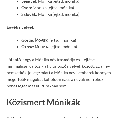
Lengyel:
Monika (ejtsd: mónika)
Cseh:
Monika (ejtsd: mónika)
Szlovák:
Monika (ejtsd: mónika)
Egyéb nyelvek:
Görög:
Μόνικα (ejtsd: mónika)
Orosz:
Моника (ejtsd: mónika)
Látható, hogy a Mónika név írásmódja és kiejtése
minimálisan változik a különböző nyelvek között. Ez a név
nemzetközi jellege miatt a Mónika nevű emberek könnyen
megértetik magukat külföldön is, és a nevük nem okoz
nehézséget más kultúrákban sem.
Közismert Mónikák