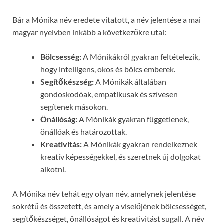
Bár a Mónika név eredete vitatott, a név jelentése a mai
magyar nyelvben inkább a következőkre utal:
Bölcsesség:
A Mónikákról gyakran feltételezik,
hogy intelligens, okos és bölcs emberek.
Segítőkészség:
A Mónikák általában
gondoskodóak, empatikusak és szívesen
segítenek másokon.
Önállóság:
A Mónikák gyakran függetlenek,
önállóak és határozottak.
Kreativitás:
A Mónikák gyakran rendelkeznek
kreatív képességekkel, és szeretnek új dolgokat
alkotni.
A Mónika név tehát egy olyan név, amelynek jelentése
sokrétű és összetett, és amely a viselőjének bölcsességet,
segítőkészséget, önállóságot és kreativitást sugall. A név