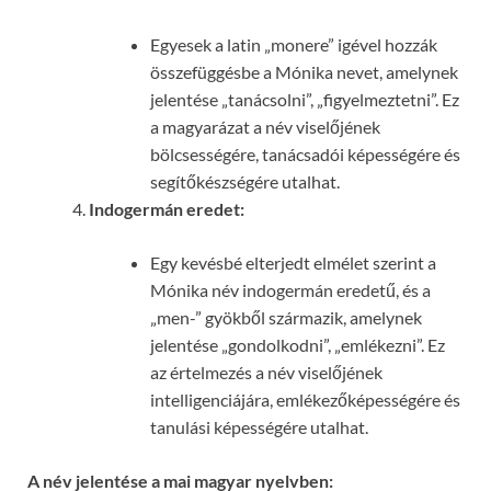
Egyesek a latin „monere” igével hozzák
összefüggésbe a Mónika nevet, amelynek
jelentése „tanácsolni”, „figyelmeztetni”. Ez
a magyarázat a név viselőjének
bölcsességére, tanácsadói képességére és
segítőkészségére utalhat.
Indogermán eredet:
Egy kevésbé elterjedt elmélet szerint a
Mónika név indogermán eredetű, és a
„men-” gyökből származik, amelynek
jelentése „gondolkodni”, „emlékezni”. Ez
az értelmezés a név viselőjének
intelligenciájára, emlékezőképességére és
tanulási képességére utalhat.
A név jelentése a mai magyar nyelvben: