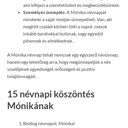
ami kifejezi a szeretetünket és megbecsülésünket.
Személyes ünneplés:
A Mónika névnapját
mindenki a saját módján ünnepelheti. Van, aki
meghitt családi körben tölti a napot, mások
inkább barátokkal buliznak, vagy egyedül
pihennek és elmélkednek.
A Mónika névnap tehát nemcsak egy egyszerű névünnep,
hanem egy lehetőség arra, hogy megünnepeljük a név
viselőjének egyediségét, erősségeit és pozitív
tulajdonságait.
15 névnapi köszöntés
Mónikának
Boldog névnapot, Mónika!