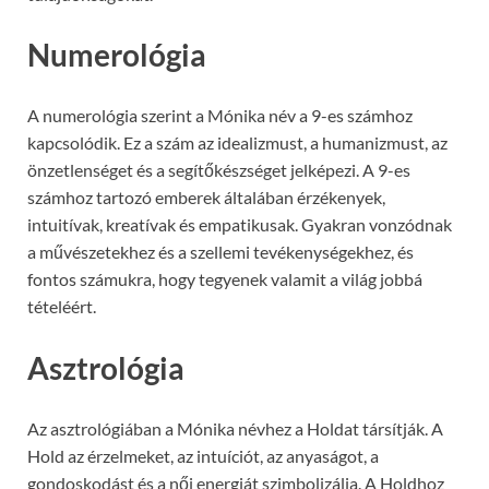
Numerológia
A numerológia szerint a Mónika név a 9-es számhoz
kapcsolódik. Ez a szám az idealizmust, a humanizmust, az
önzetlenséget és a segítőkészséget jelképezi. A 9-es
számhoz tartozó emberek általában érzékenyek,
intuitívak, kreatívak és empatikusak. Gyakran vonzódnak
a művészetekhez és a szellemi tevékenységekhez, és
fontos számukra, hogy tegyenek valamit a világ jobbá
tételéért.
Asztrológia
Az asztrológiában a Mónika névhez a Holdat társítják. A
Hold az érzelmeket, az intuíciót, az anyaságot, a
gondoskodást és a női energiát szimbolizálja. A Holdhoz