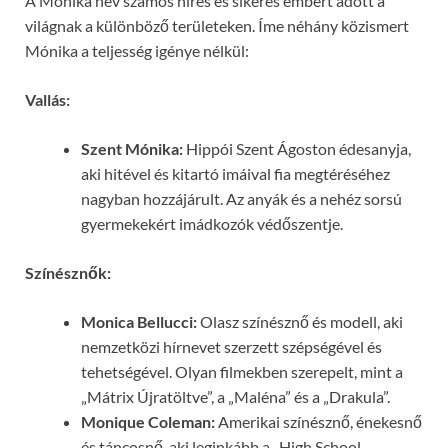
A Mónika név számos híres és sikeres embert adott a
világnak a különböző területeken. Íme néhány közismert
Mónika a teljesség igénye nélkül:
Vallás:
Szent Mónika:
Hippói Szent Ágoston édesanyja,
aki hitével és kitartó imáival fia megtéréséhez
nagyban hozzájárult. Az anyák és a nehéz sorsú
gyermekekért imádkozók védőszentje.
Színésznők:
Monica Bellucci:
Olasz színésznő és modell, aki
nemzetközi hírnevet szerzett szépségével és
tehetségével. Olyan filmekben szerepelt, mint a
„Mátrix Újratöltve”, a „Maléna” és a „Drakula”.
Monique Coleman:
Amerikai színésznő, énekesnő
és táncosnő, aki leginkább a „High School