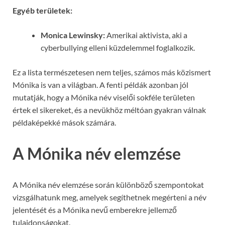
Egyéb területek:
Monica Lewinsky:
Amerikai aktivista, aki a
cyberbullying elleni küzdelemmel foglalkozik.
Ez a lista természetesen nem teljes, számos más közismert
Mónika is van a világban. A fenti példák azonban jól
mutatják, hogy a Mónika név viselői sokféle területen
értek el sikereket, és a nevükhöz méltóan gyakran válnak
példaképekké mások számára.
A Mónika név elemzése
A Mónika név elemzése során különböző szempontokat
vizsgálhatunk meg, amelyek segíthetnek megérteni a név
jelentését és a Mónika nevű emberekre jellemző
tulajdonságokat.