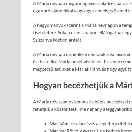
A Mária névnap megünneplése családi és baráti kö
egy apró ajándékkal vagy egy személyes üzenettel
A hagyományok szerint a Mária névnapon a templ
tiszteletére. Sokan ezen a napon ellátogatnak eg
Szűzanya közbenjárását.
A Mária névnap ünneplése nemcsak a vallásos em
és tisztelik a Mária nevet viselőket. Ez a nap rem
megbecsülésünket a Máriák iránt, és hogy együtt 
Hogyan becézhetjük a Már
A Mária név számos kedves és bájos becézéssel 
tehetjük a köszöntést. Íme néhány a leggyakorib
Marikám:
Ez a becézés a legelterjedtebb é
Marika:
Rövid, egyszerű, de kedves becen