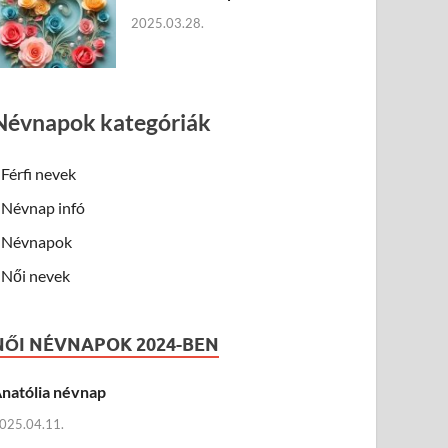
2025.03.28.
Névnapok kategóriák
Férfi nevek
Névnap infó
Névnapok
Női nevek
NŐI NÉVNAPOK 2024-BEN
natólia névnap
025.04.11.