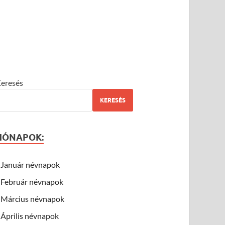
eresés
KERESÉS
HÓNAPOK:
Január névnapok
Február névnapok
Március névnapok
Április névnapok