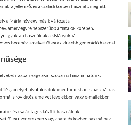
iákra jellemző, és a családi körben használt, meghitt
ely a Mária név egy másik változata.
név, amely egyre népszerűbb a fiatalok körében.
yet gyakran használnak a kislányoknál.
kedves becenév, amelyet főleg az idősebb generáció használ.
zínűsége
lyeket írásban vagy akár szóban is használhatunk:
idítés, amelyet hivatalos dokumentumokban is használnak.
formális rövidítés, amelyet levelekben vagy e-mailekben
arátok és családtagok között használnak.
lyet főleg üzenetekben vagy chatelés közben használnak.