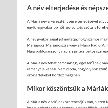
A név elterjedése és néps
A Mária név a kereszténység elterjedésével együ
egyik leggyakoribb női név volt, és azóta is töre
A név gyakoriságát jól mutatja, hogy számos magya
Máriapócs, Márianosztra vagy a Mária Rádió. A 
Nagyboldogasszony napja, szintén fontos szerepe
A Mária név tehát nemcsak egy egyszerű név, hane
reményt jelképezi. Nem csoda, hogy oly sok szülő
örök értékeket hordoz magában.
Mikor köszöntsük a Máriák
A Mária név viselőinek szerencséjük van, hiszen 
Íme a legfontosabb dátumok, amikor illik felkösz