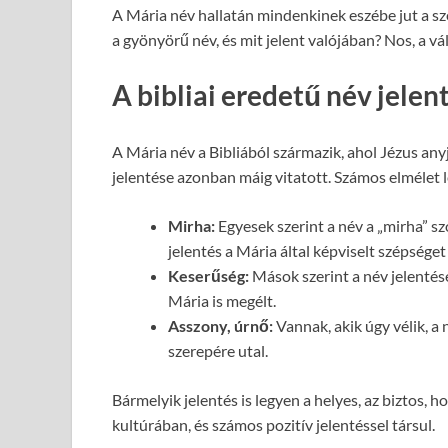
A Mária név hallatán mindenkinek eszébe jut a sz
a gyönyörű név, és mit jelent valójában? Nos, a v
A bibliai eredetű név jelen
A Mária név a Bibliából származik, ahol Jézus any
jelentése azonban máig vitatott. Számos elmélet lé
Mirha:
Egyesek szerint a név a „mirha” szó
jelentés a Mária által képviselt szépséget
Keserűség:
Mások szerint a név jelentés
Mária is megélt.
Asszony, úrnő:
Vannak, akik úgy vélik, a
szerepére utal.
Bármelyik jelentés is legyen a helyes, az biztos,
kultúrában, és számos pozitív jelentéssel társul.