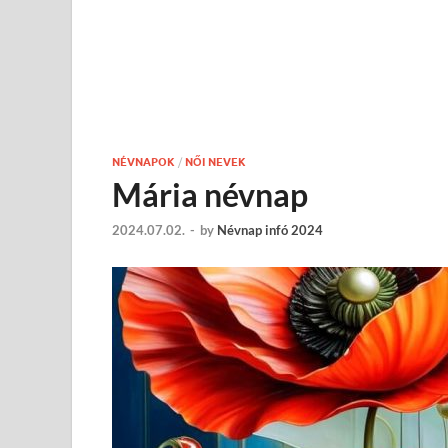
NÉVNAPOK
/
NŐI NEVEK
Mária névnap
2024.07.02.
-
by
Névnap infó 2024