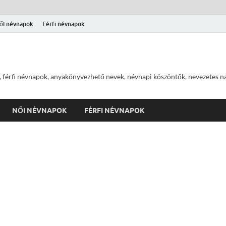
ői névnapok
Férfi névnapok
 férfi névnapok, anyakönyvezhető nevek, névnapi köszöntők, nevezetes na
NŐI NÉVNAPOK
FÉRFI NÉVNAPOK