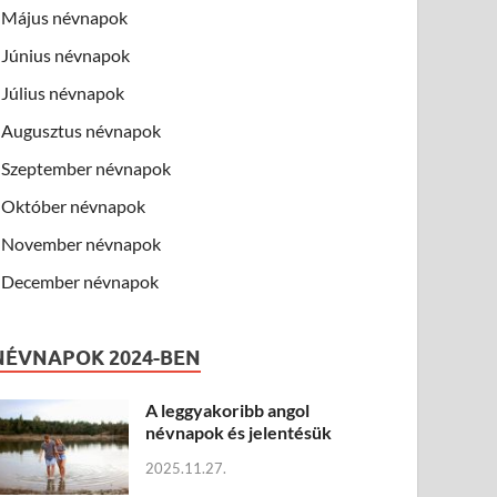
Május névnapok
Június névnapok
Július névnapok
Augusztus névnapok
Szeptember névnapok
Október névnapok
November névnapok
December névnapok
NÉVNAPOK 2024-BEN
A leggyakoribb angol
névnapok és jelentésük
2025.11.27.