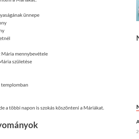
anyaságának ünnepe
ony
ny
etnél
z Mária mennybevétele
Mária születése
a templomban
de a többi napon is szokás köszönteni a Máriákat.
A
gyományok
2