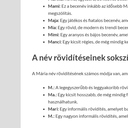
Mami:
Ez a becenév inkább az idősebb Már
megszólítás.
Maja:
Egy játékos és fiatalos becenév, am
Mia:
Egy rövid, de modern és trendi bece
Mimi:
Egy aranyos és bájos becenév, amel
Manci:
Egy kicsit régies, de még mindig 
A név rövidítéseinek soks
A Mária név rövidítésének számos módja van, ame
M.:
A legegyszerűbb és leggyakoribb röv
Ma.:
Egy kicsit hosszabb, de még mindig 
használhatunk.
Mari:
Egy informális rövidítés, amelyet b
M.:
Egy nagyon informális rövidítés, ame