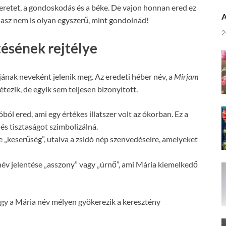
eretet, a gondoskodás és a béke. De vajon honnan ered ez
A
álasz nem is olyan egyszerű, mint gondolnád!
2
tésének rejtélye
jának neveként jelenik meg. Az eredeti héber név, a
Mirjam
tezik, de egyik sem teljesen bizonyított.
ból ered, ami egy értékes illatszer volt az ókorban. Ez a
 és tisztaságot szimbolizálná.
e „keserűség”, utalva a zsidó nép szenvedéseire, amelyeket
 név jelentése „asszony” vagy „úrnő”, ami Mária kiemelkedő
 hogy a Mária név mélyen gyökerezik a keresztény