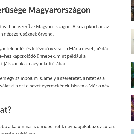
zerűsége Magyarországon
tt vált népszerűvé Magyarországon. A középkorban az
tlen népszerűségnek örvend.
r település és intézmény viseli a Mária nevet, például
névhez kapcsolódó ünnepek, mint például a
t játszanak a magyar kultúrában.
m egy szimbólum is, amely a szeretetet, a hitet és a
 választja ezt a nevet gyermekének, hiszen a Mária név
at?
több alkalommal is ünnepelhetik névnapjukat az év során.
önteni a Máriákat: