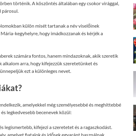
rben történik. A köszöntés általában egy csokor virággal,
 párosul.
omokban külön misét tartanak a név viselőinek
y Mária-kegyhelyre, hogy imádkozzanak és kérjék a
berek számára fontos, hanem mindazoknak, akik szeretik
ek alkalom arra, hogy kifejezzük szeretetünket és
ünnepeljük ezt a különleges nevet.
iákat?
rendelkezik, amelyekkel még személyesebbé és meghittebbé
b és legkedvesebb becenevek közül:
s legismertebb, kifejezi a szeretetet és a ragaszkodást.
év, amelyet fiatalok és idősek egyaránt használnak.