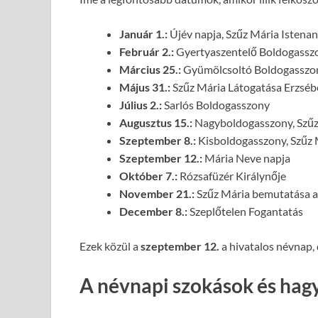
Január 1.:
Újév napja, Szűz Mária Isten
Február 2.:
Gyertyaszentelő Boldogassz
Március 25.:
Gyümölcsoltó Boldogasszo
Május 31.:
Szűz Mária Látogatása Erzséb
Július 2.:
Sarlós Boldogasszony
Augusztus 15.:
Nagyboldogasszony, Szű
Szeptember 8.:
Kisboldogasszony, Szűz 
Szeptember 12.:
Mária Neve napja
Október 7.:
Rózsafüzér Királynője
November 21.:
Szűz Mária bemutatása 
December 8.:
Szeplőtelen Fogantatás
Ezek közül a
szeptember 12.
a hivatalos névnap, 
A névnapi szokások és ha