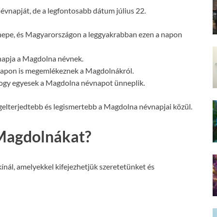
vnapját, de a legfontosabb dátum július 22.
nepe, és Magyarországon a leggyakrabban ezen a napon
vnapja a Magdolna névnek.
 napon is megemlékeznek a Magdolnákról.
hogy egyesek a Magdolna névnapot ünneplik.
egelterjedtebb és legismertebb a Magdolna névnapjai közül.
Magdolnákat?
nál, amelyekkel kifejezhetjük szeretetünket és