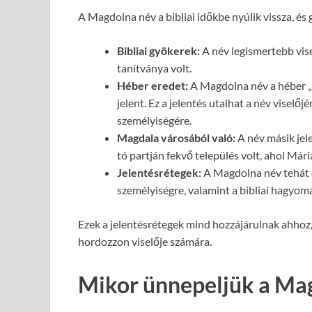
A Magdolna név a bibliai időkbe nyúlik vissza, és
Bibliai gyökerek:
A név legismertebb vise
tanítványa volt.
Héber eredet:
A Magdolna név a héber „M
jelent. Ez a jelentés utalhat a név visel
személyiségére.
Magdala városából való:
A név másik jel
tó partján fekvő település volt, ahol Mári
Jelentésrétegek:
A Magdolna név tehát e
személyiségre, valamint a bibliai hagyo
Ezek a jelentésrétegek mind hozzájárulnak ahhoz
hordozzon viselője számára.
Mikor ünnepeljük a Ma