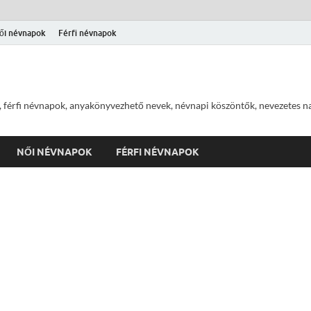
ői névnapok
Férfi névnapok
 férfi névnapok, anyakönyvezhető nevek, névnapi köszöntők, nevezetes na
NŐI NÉVNAPOK
FÉRFI NÉVNAPOK