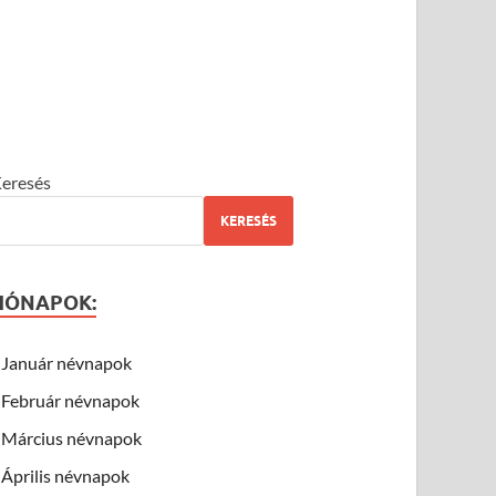
eresés
KERESÉS
HÓNAPOK:
Január névnapok
Február névnapok
Március névnapok
Április névnapok