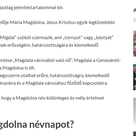
 gazdag jelentéstartalommal bír.
A
2
lője Mária Magdolna, Jézus Krisztus egyik legközelebbi
igdal” szóból származik, ami „tornyot” vagy „bástyát”
őjének erősségére, határozottságára és kiemelkedő
entése „Magdala városából való nő”. Magdala a Genezáreti-
a Magdolna is élt.
gyszerre utalhat erőre, határozottságra, kiemelkedő
mányokra és a Magdala városához fűződő kapcsolatra.
, hogy a Magdolna név különleges és mély értelmet
gdolna névnapot?