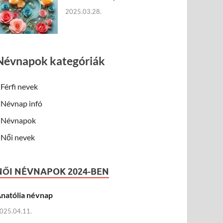
2025.03.28.
Névnapok kategóriák
Férfi nevek
Névnap infó
Névnapok
Női nevek
NŐI NÉVNAPOK 2024-BEN
natólia névnap
025.04.11.