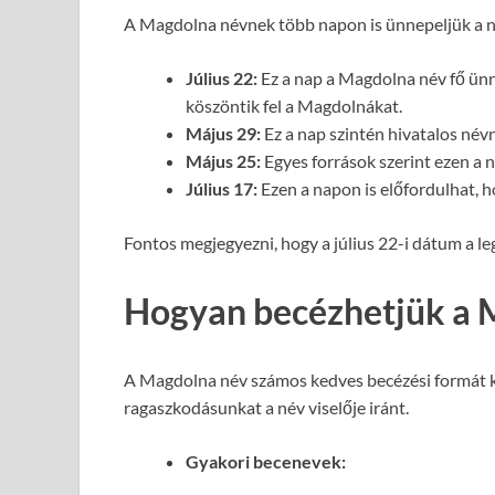
A Magdolna névnek több napon is ünnepeljük a né
Július 22:
Ez a nap a Magdolna név fő ün
köszöntik fel a Magdolnákat.
Május 29:
Ez a nap szintén hivatalos né
Május 25:
Egyes források szerint ezen a
Július 17:
Ezen a napon is előfordulhat, 
Fontos megjegyezni, hogy a július 22-i dátum a l
Hogyan becézhetjük a 
A Magdolna név számos kedves becézési formát kí
ragaszkodásunkat a név viselője iránt.
Gyakori becenevek: