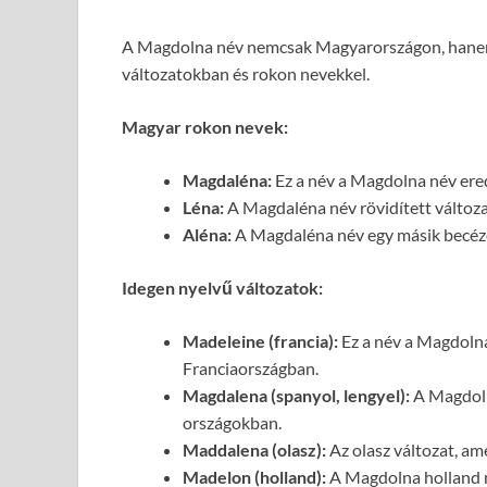
A Magdolna név nemcsak Magyarországon, hanem
változatokban és rokon nevekkel.
Magyar rokon nevek:
Magdaléna:
Ez a név a Magdolna név ered
Léna:
A Magdaléna név rövidített változat
Aléna:
A Magdaléna név egy másik becézet
Idegen nyelvű változatok:
Madeleine (francia):
Ez a név a Magdolna
Franciaországban.
Magdalena (spanyol, lengyel):
A Magdolna
országokban.
Maddalena (olasz):
Az olasz változat, am
Madelon (holland):
A Magdolna holland m