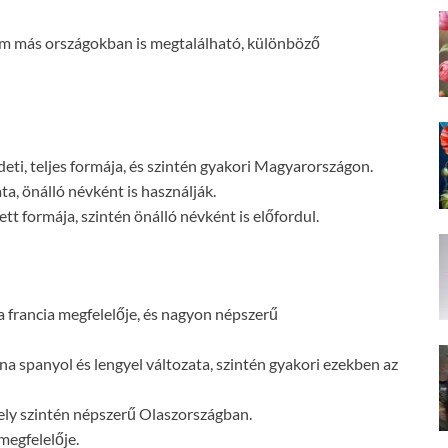
 más országokban is megtalálható, különböző
eti, teljes formája, és szintén gyakori Magyarországon.
a, önálló névként is használják.
t formája, szintén önálló névként is előfordul.
 francia megfelelője, és nagyon népszerű
 spanyol és lengyel változata, szintén gyakori ezekben az
ely szintén népszerű Olaszországban.
egfelelője.