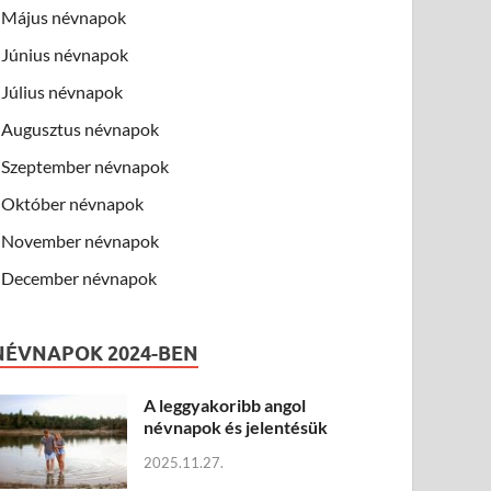
Május névnapok
Június névnapok
Július névnapok
Augusztus névnapok
Szeptember névnapok
Október névnapok
November névnapok
December névnapok
NÉVNAPOK 2024-BEN
A leggyakoribb angol
névnapok és jelentésük
2025.11.27.