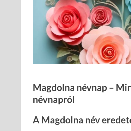
Magdolna névnap – Mind
névnapról
A Magdolna név eredete