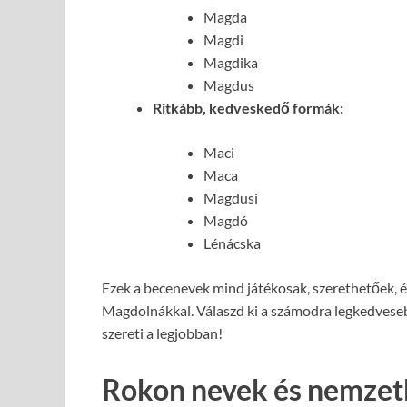
Magda
Magdi
Magdika
Magdus
Ritkább, kedveskedő formák:
Maci
Maca
Magdusi
Magdó
Lénácska
Ezek a becenevek mind játékosak, szerethetőek, 
Magdolnákkal. Válaszd ki a számodra legkedveseb
szereti a legjobban!
Rokon nevek és nemzet