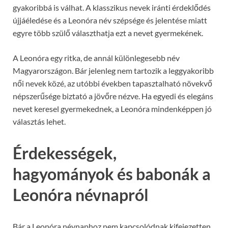
gyakoribbá is válhat. A klasszikus nevek iránti érdeklődés
újjáéledése és a Leonóra név szépsége és jelentése miatt
egyre több szülő választhatja ezt a nevet gyermekének.
A Leonóra egy ritka, de annál különlegesebb név
Magyarországon. Bár jelenleg nem tartozik a leggyakoribb
női nevek közé, az utóbbi években tapasztalható növekvő
népszerűsége biztató a jövőre nézve. Ha egyedi és elegáns
nevet keresel gyermekednek, a Leonóra mindenképpen jó
választás lehet.
Érdekességek,
hagyományok és babonák a
Leonóra névnapról
Bár a Leonóra névnaphoz nem kapcsolódnak kifejezetten