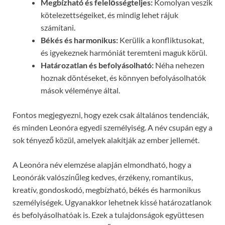
Megbízható és felelősségteljes:
Komolyan veszik
kötelezettségeiket, és mindig lehet rájuk
számítani.
Békés és harmonikus:
Kerülik a konfliktusokat,
és igyekeznek harmóniát teremteni maguk körül.
Határozatlan és befolyásolható:
Néha nehezen
hoznak döntéseket, és könnyen befolyásolhatók
mások véleménye által.
Fontos megjegyezni, hogy ezek csak általános tendenciák,
és minden Leonóra egyedi személyiség. A név csupán egy a
sok tényező közül, amelyek alakítják az ember jellemét.
A Leonóra név elemzése alapján elmondható, hogy a
Leonórák valószínűleg kedves, érzékeny, romantikus,
kreatív, gondoskodó, megbízható, békés és harmonikus
személyiségek. Ugyanakkor lehetnek kissé határozatlanok
és befolyásolhatóak is. Ezek a tulajdonságok együttesen