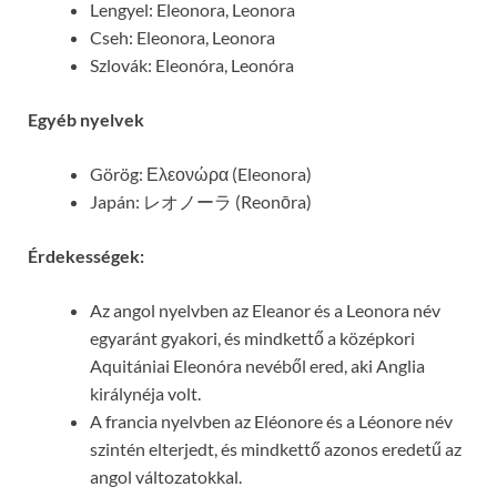
Lengyel: Eleonora, Leonora
Cseh: Eleonora, Leonora
Szlovák: Eleonóra, Leonóra
Egyéb nyelvek
Görög: Ελεονώρα (Eleonora)
Japán: レオノーラ (Reonōra)
Érdekességek:
Az angol nyelvben az Eleanor és a Leonora név
egyaránt gyakori, és mindkettő a középkori
Aquitániai Eleonóra nevéből ered, aki Anglia
királynéja volt.
A francia nyelvben az Eléonore és a Léonore név
szintén elterjedt, és mindkettő azonos eredetű az
angol változatokkal.