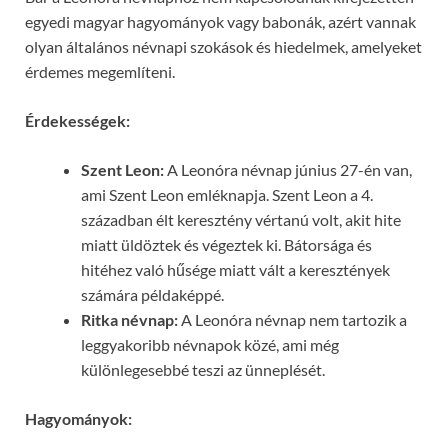
egyedi magyar hagyományok vagy babonák, azért vannak
olyan általános névnapi szokások és hiedelmek, amelyeket
érdemes megemlíteni.
Érdekességek:
Szent Leon:
A Leonóra névnap június 27-én van,
ami Szent Leon emléknapja. Szent Leon a 4.
században élt keresztény vértanú volt, akit hite
miatt üldöztek és végeztek ki. Bátorsága és
hitéhez való hűsége miatt vált a keresztények
számára példaképpé.
Ritka névnap:
A Leonóra névnap nem tartozik a
leggyakoribb névnapok közé, ami még
különlegesebbé teszi az ünneplését.
Hagyományok: