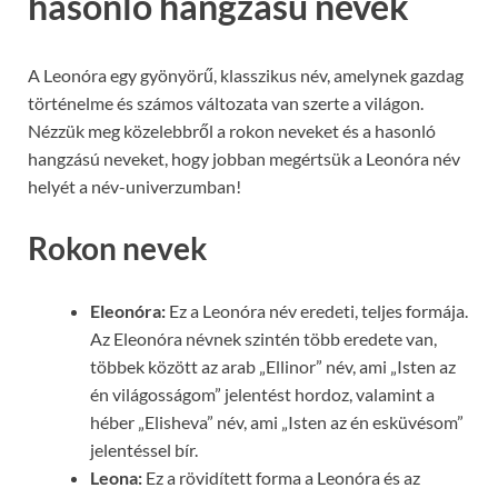
hasonló hangzású nevek
A Leonóra egy gyönyörű, klasszikus név, amelynek gazdag
történelme és számos változata van szerte a világon.
Nézzük meg közelebbről a rokon neveket és a hasonló
hangzású neveket, hogy jobban megértsük a Leonóra név
helyét a név-univerzumban!
Rokon nevek
Eleonóra:
Ez a Leonóra név eredeti, teljes formája.
Az Eleonóra névnek szintén több eredete van,
többek között az arab „Ellinor” név, ami „Isten az
én világosságom” jelentést hordoz, valamint a
héber „Elisheva” név, ami „Isten az én esküvésom”
jelentéssel bír.
Leona:
Ez a rövidített forma a Leonóra és az