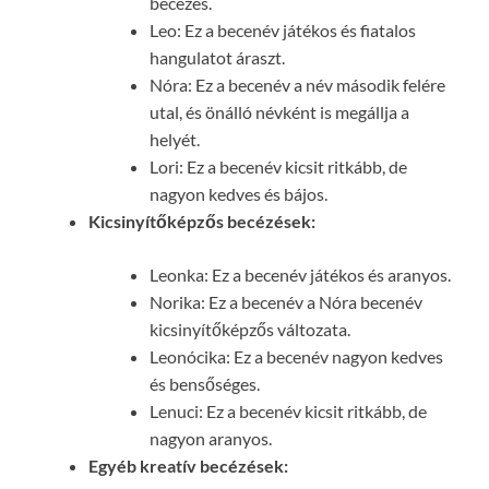
becézés.
Leo: Ez a becenév játékos és fiatalos
hangulatot áraszt.
Nóra: Ez a becenév a név második felére
utal, és önálló névként is megállja a
helyét.
Lori: Ez a becenév kicsit ritkább, de
nagyon kedves és bájos.
Kicsinyítőképzős becézések:
Leonka: Ez a becenév játékos és aranyos.
Norika: Ez a becenév a Nóra becenév
kicsinyítőképzős változata.
Leonócika: Ez a becenév nagyon kedves
és bensőséges.
Lenuci: Ez a becenév kicsit ritkább, de
nagyon aranyos.
Egyéb kreatív becézések: