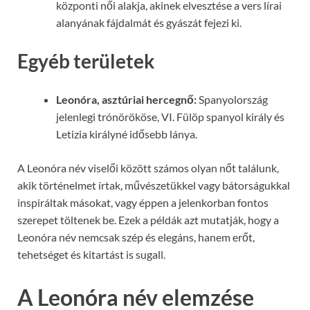
központi női alakja, akinek elvesztése a vers lírai
alanyának fájdalmát és gyászát fejezi ki.
Egyéb területek
Leonóra, asztúriai hercegnő:
Spanyolország
jelenlegi trónörököse, VI. Fülöp spanyol király és
Letizia királyné idősebb lánya.
A Leonóra név viselői között számos olyan nőt találunk,
akik történelmet írtak, művészetükkel vagy bátorságukkal
inspiráltak másokat, vagy éppen a jelenkorban fontos
szerepet töltenek be. Ezek a példák azt mutatják, hogy a
Leonóra név nemcsak szép és elegáns, hanem erőt,
tehetséget és kitartást is sugall.
A Leonóra név elemzése