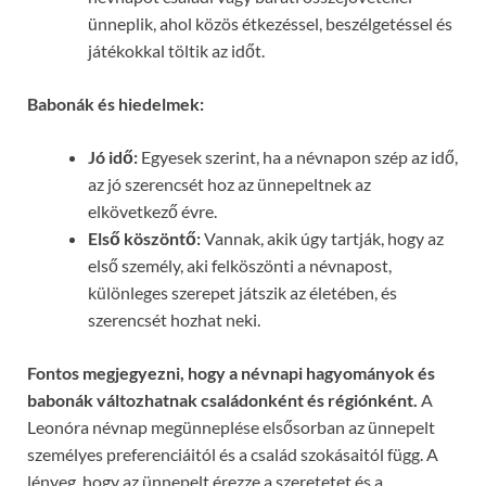
ünneplik, ahol közös étkezéssel, beszélgetéssel és
játékokkal töltik az időt.
Babonák és hiedelmek:
Jó idő:
Egyesek szerint, ha a névnapon szép az idő,
az jó szerencsét hoz az ünnepeltnek az
elkövetkező évre.
Első köszöntő:
Vannak, akik úgy tartják, hogy az
első személy, aki felköszönti a névnapost,
különleges szerepet játszik az életében, és
szerencsét hozhat neki.
Fontos megjegyezni, hogy a névnapi hagyományok és
babonák változhatnak családonként és régiónként.
A
Leonóra névnap megünneplése elsősorban az ünnepelt
személyes preferenciáitól és a család szokásaitól függ. A
lényeg, hogy az ünnepelt érezze a szeretetet és a