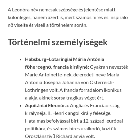
A Leonóra név nemcsak szépsége és jelentése miatt
különleges, hanem azért is, mert számos híres és inspiráló
nő viselte és viseli a történelem során.
Történelmi személyiségek
Habsburg–Lotaringiai Mária Antónia
főhercegnő, francia királyné:
Gyakran nevezték
Marie Antoinette-nek, de eredeti neve Maria
Antonia Josepha Johanna von Österreich-
Lothringen volt. A francia forradalom ikonikus
alakja, akinek sorsa tragikus véget ért.
Aquitániai Eleonóra:
Anglia és Franciaország
királynéja, II. Henrik angol király felesége.
Hatalmas befolyással bírt a 12. századi európai
politikára, és számos híres uralkodó, köztük
Oroszlánszívű Richárd anyja volt.