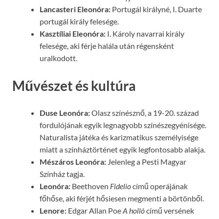
Lancasteri Eleonóra:
Portugál királyné, I. Duarte
portugál király felesége.
Kasztíliai Eleonóra:
I. Károly navarrai király
felesége, aki férje halála után régensként
uralkodott.
Művészet és kultúra
Duse Leonóra:
Olasz színésznő, a 19-20. század
fordulójának egyik legnagyobb színészegyénisége.
Naturalista játéka és karizmatikus személyisége
miatt a színháztörténet egyik legfontosabb alakja.
Mészáros Leonóra:
Jelenleg a Pesti Magyar
Színház tagja.
Leonóra:
Beethoven
Fidelio
című operájának
főhőse, aki férjét hősiesen megmenti a börtönből.
Lenore:
Edgar Allan Poe
A holló
című versének