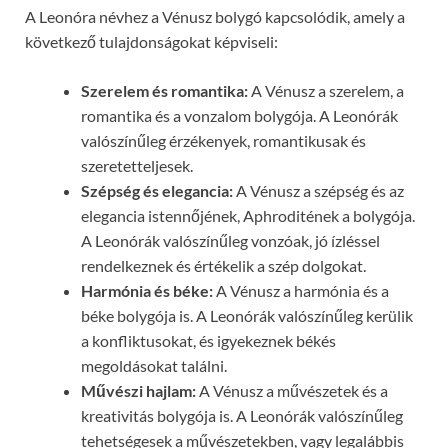
A Leonóra névhez a Vénusz bolygó kapcsolódik, amely a
következő tulajdonságokat képviseli:
Szerelem és romantika:
A Vénusz a szerelem, a
romantika és a vonzalom bolygója. A Leonórák
valószínűleg érzékenyek, romantikusak és
szeretetteljesek.
Szépség és elegancia:
A Vénusz a szépség és az
elegancia istennőjének, Aphroditének a bolygója.
A Leonórák valószínűleg vonzóak, jó ízléssel
rendelkeznek és értékelik a szép dolgokat.
Harmónia és béke:
A Vénusz a harmónia és a
béke bolygója is. A Leonórák valószínűleg kerülik
a konfliktusokat, és igyekeznek békés
megoldásokat találni.
Művészi hajlam:
A Vénusz a művészetek és a
kreativitás bolygója is. A Leonórák valószínűleg
tehetségesek a művészetekben, vagy legalábbis