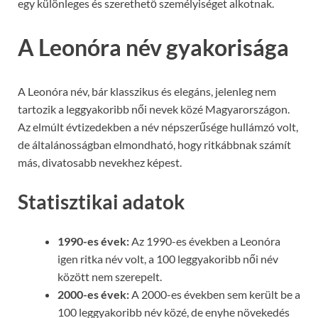
egy különleges és szerethető személyiséget alkotnak.
A Leonóra név gyakorisága
A Leonóra név, bár klasszikus és elegáns, jelenleg nem
tartozik a leggyakoribb női nevek közé Magyarországon.
Az elmúlt évtizedekben a név népszerűsége hullámzó volt,
de általánosságban elmondható, hogy ritkábbnak számít
más, divatosabb nevekhez képest.
Statisztikai adatok
1990-es évek:
Az 1990-es években a Leonóra
igen ritka név volt, a 100 leggyakoribb női név
között nem szerepelt.
2000-es évek:
A 2000-es években sem került be a
100 leggyakoribb név közé, de enyhe növekedés