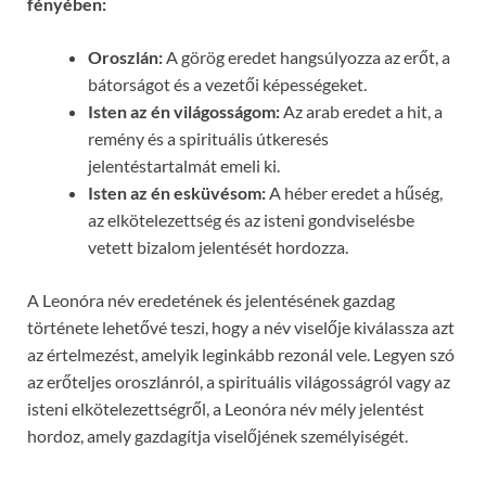
fényében:
Oroszlán:
A görög eredet hangsúlyozza az erőt, a
bátorságot és a vezetői képességeket.
Isten az én világosságom:
Az arab eredet a hit, a
remény és a spirituális útkeresés
jelentéstartalmát emeli ki.
Isten az én esküvésom:
A héber eredet a hűség,
az elkötelezettség és az isteni gondviselésbe
vetett bizalom jelentését hordozza.
A Leonóra név eredetének és jelentésének gazdag
története lehetővé teszi, hogy a név viselője kiválassza azt
az értelmezést, amelyik leginkább rezonál vele. Legyen szó
az erőteljes oroszlánról, a spirituális világosságról vagy az
isteni elkötelezettségről, a Leonóra név mély jelentést
hordoz, amely gazdagítja viselőjének személyiségét.