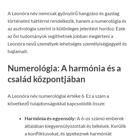
A Leonóra név nemcsak gyönyörű hangzású és gazdag
történelmi háttérrel rendelkezik, hanem a numerológia és
az asztrológia szerint is különleges jelentést hordoz. Ezek
az ősi tudományok segíthetnek jobban megérteni a
Leonóra nevű személyek lehetséges személyiségjegyeit és
hajlamait.
Numerológia: A harmónia és a
család központjában
A Leonóra név numerológiai értéke 6. Ez a szám a
következő tulajdonságokkal kapcsolódik össze:
Harmónia és egyensúly:
A 6-os számú emberek
általában kiegyensúlyozottak és békések. Kerülik
a konfliktusokat, és igyekeznek harmóniát