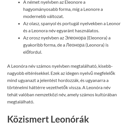
A német nyelvben az Eleonore a
hagyományosabb forma, míg a Leonore a
modernebb változat.
Az olasz, spanyol és portugál nyelvekben a Leonor
és a Leonora név egyaránt használatos.
Az orosz nyelvben az Элеонора (Eleonora) a
gyakoribb forma, de a Леонора (Leonora) is
előfordul.
A Leonóra név számos nyelvben megtalálható, kisebb-
nagyobb eltérésekkel. Ezek az idegen nyelvű megfelelők
mind ugyanazt a jelentést hordozzák, és ugyanarra a
történelmi háttérre vezethetők vissza. A Leonóra név
tehát valóban nemzetközi név, amely számos kultúrában
megtalálható.
Közismert Leonórák