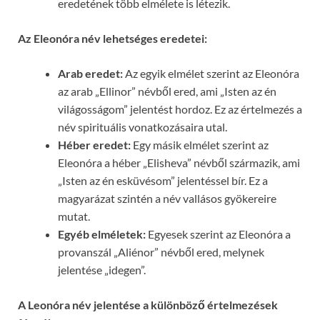
eredetének több elmélete is létezik.
Az Eleonóra név lehetséges eredetei:
Arab eredet:
Az egyik elmélet szerint az Eleonóra
az arab „Ellinor” névből ered, ami „Isten az én
világosságom” jelentést hordoz. Ez az értelmezés a
név spirituális vonatkozásaira utal.
Héber eredet:
Egy másik elmélet szerint az
Eleonóra a héber „Elisheva” névből származik, ami
„Isten az én esküvésom” jelentéssel bír. Ez a
magyarázat szintén a név vallásos gyökereire
mutat.
Egyéb elméletek:
Egyesek szerint az Eleonóra a
provanszál „Aliénor” névből ered, melynek
jelentése „idegen”.
A Leonóra név jelentése a különböző értelmezések