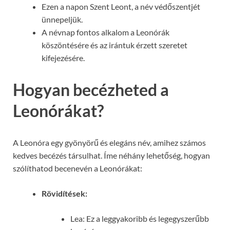
Ezen a napon Szent Leont, a név védőszentjét
ünnepeljük.
A névnap fontos alkalom a Leonórák
köszöntésére és az irántuk érzett szeretet
kifejezésére.
Hogyan becézheted a
Leonórákat?
A Leonóra egy gyönyörű és elegáns név, amihez számos
kedves becézés társulhat. Íme néhány lehetőség, hogyan
szólíthatod becenevén a Leonórákat:
Rövidítések:
Lea: Ez a leggyakoribb és legegyszerűbb