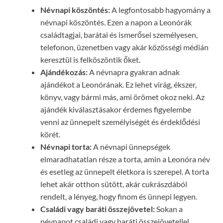
Névnapi köszöntés:
A legfontosabb hagyomány a
névnapi köszöntés. Ezen a napon a Leonórák
családtagjai, barátai és ismerősei személyesen,
telefonon, üzenetben vagy akár közösségi médián
keresztül is felköszöntik őket.
Ajándékozás:
A névnapra gyakran adnak
ajándékot a Leonórának. Ez lehet virág, ékszer,
könyv, vagy bármi más, ami örömet okoz neki. Az
ajándék kiválasztásakor érdemes figyelembe
venni az ünnepelt személyiségét és érdeklődési
körét.
Névnapi torta:
A névnapi ünnepségek
elmaradhatatlan része a torta, amin a Leonóra név
és esetleg az ünnepelt életkora is szerepel. A torta
lehet akár otthon sütött, akár cukrászdából
rendelt, a lényeg, hogy finom és ünnepi legyen.
Családi vagy baráti összejövetel:
Sokan a
névnapot családi vagy baráti összejövetellel