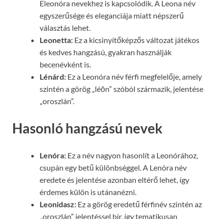
Eleonóra nevekhez is kapcsolódik. A Leona név
egyszerűsége és eleganciája miatt népszerű
választás lehet.
Leonetta:
Ez a kicsinyítőképzős változat játékos
és kedves hangzású, gyakran használják
becenévként is.
Lénárd:
Ez a Leonóra név férfi megfelelője, amely
szintén a görög „léōn” szóból származik, jelentése
„oroszlán”.
Hasonló hangzású nevek
Lenóra:
Ez a név nagyon hasonlít a Leonórához,
csupán egy betű különbséggel. A Lenóra név
eredete és jelentése azonban eltérő lehet, így
érdemes külön is utánanézni.
Leonidasz:
Ez a görög eredetű férfinév szintén az
„oroszlán” jelentéssel bír, így tematikusan