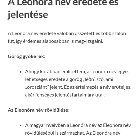
A Leonóra név eredete és
jelentése
A Leonóra név eredete valóban összetett és több szálon
fut, így érdemes alaposabban is megvizsgálni.
Görög gyökerek:
Ahogy korábban említettem, a Leonóra név egyik
lehetséges eredete a görög „léōn” szó, ami
„oroszlánt” jelent. Ez az értelmezés a név erőteljes,
akár fenséges jelentéstartalmára utal.
Az Eleonóra név rövidülése:
A magyar nyelvben a Leonóra név az Eleonóra név
rövidüléséből is származhat. Az Eleonóra név