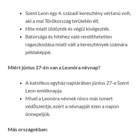
Szent Leon egy 4. századi keresztény vértanú volt,
aki a mai Törökország területén élt.
Hite miatt üldözték és végül kivégezték.
Bátorsága és hitéhez való rendíthetetlen
ragaszkodása miatt vált a keresztények számára
példaképpé.
Miért június 27-én van a Leonóra névnap?
A katolikus egyház naptárában június 27-e Szent
Leon emléknapja.
Mivel a Leonóra névnek nincs más ismert
védőszentje, ezért a névnapját ezen a napon
ünnepeljük.
Más országokban: