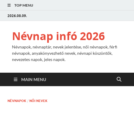
TOP MENU
2026.08.09.
Névnap infó 2026
Névnapok, névnaptár, nevek jelentése, női névnapok, férfi
névnapok, anyakönyvezhető nevek, névnapi köszöntők,
nevezetes napok, jeles napok.
MAIN MENU
NÉVNAPOK
/
NŐI NEVEK