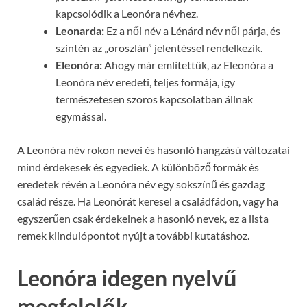
kapcsolódik a Leonóra névhez.
Leonarda:
Ez a női név a Lénárd név női párja, és
szintén az „oroszlán” jelentéssel rendelkezik.
Eleonóra:
Ahogy már említettük, az Eleonóra a
Leonóra név eredeti, teljes formája, így
természetesen szoros kapcsolatban állnak
egymással.
A Leonóra név rokon nevei és hasonló hangzású változatai
mind érdekesek és egyediek. A különböző formák és
eredetek révén a Leonóra név egy sokszínű és gazdag
család része. Ha Leonórát keresel a családfádon, vagy ha
egyszerűen csak érdekelnek a hasonló nevek, ez a lista
remek kiindulópontot nyújt a további kutatáshoz.
Leonóra idegen nyelvű
megfelelők