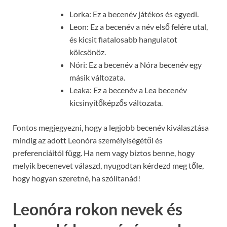
Lorka: Ez a becenév játékos és egyedi.
Leon: Ez a becenév a név első felére utal,
és kicsit fiatalosabb hangulatot
kölcsönöz.
Nóri: Ez a becenév a Nóra becenév egy
másik változata.
Leaka: Ez a becenév a Lea becenév
kicsinyítőképzős változata.
Fontos megjegyezni, hogy a legjobb becenév kiválasztása
mindig az adott Leonóra személyiségétől és
preferenciáitól függ. Ha nem vagy biztos benne, hogy
melyik becenevet válaszd, nyugodtan kérdezd meg tőle,
hogy hogyan szeretné, ha szólítanád!
Leonóra rokon nevek és