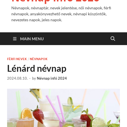
Névnapok, névnaptár, nevek jelentése, női névnapok, férfi
névnapok, anyakönyvezhető nevek, névnapi köszöntők,
nevezetes napok, jeles napok.
MAIN MENU
FÉRFI NEVEK
/
NÉVNAPOK
Lénárd névnap
2024.08.10.
-
by
Névnap infó 2024