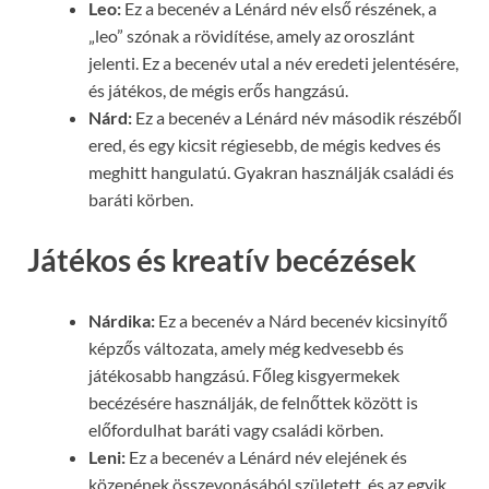
Leo:
Ez a becenév a Lénárd név első részének, a
„leo” szónak a rövidítése, amely az oroszlánt
jelenti. Ez a becenév utal a név eredeti jelentésére,
és játékos, de mégis erős hangzású.
Nárd:
Ez a becenév a Lénárd név második részéből
ered, és egy kicsit régiesebb, de mégis kedves és
meghitt hangulatú. Gyakran használják családi és
baráti körben.
Játékos és kreatív becézések
Nárdika:
Ez a becenév a Nárd becenév kicsinyítő
képzős változata, amely még kedvesebb és
játékosabb hangzású. Főleg kisgyermekek
becézésére használják, de felnőttek között is
előfordulhat baráti vagy családi körben.
Leni:
Ez a becenév a Lénárd név elejének és
közepének összevonásából született, és az egyik