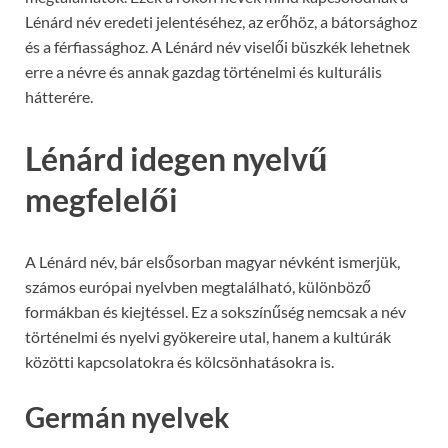
Lénárd név eredeti jelentéséhez, az erőhöz, a bátorsághoz
és a férfiassághoz. A Lénárd név viselői büszkék lehetnek
erre a névre és annak gazdag történelmi és kulturális
hátterére.
Lénárd idegen nyelvű
megfelelői
A Lénárd név, bár elsősorban magyar névként ismerjük,
számos európai nyelvben megtalálható, különböző
formákban és kiejtéssel. Ez a sokszínűség nemcsak a név
történelmi és nyelvi gyökereire utal, hanem a kultúrák
közötti kapcsolatokra és kölcsönhatásokra is.
Germán nyelvek