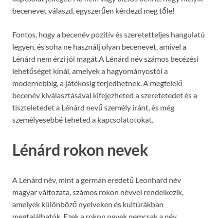
becenevet válaszd, egyszerűen kérdezd meg tőle!
Fontos, hogy a becenév pozitív és szeretetteljes hangulatú
legyen, és soha ne használj olyan becenevet, amivel a
Lénárd nem érzi jól magát.A Lénárd név számos becézési
lehetőséget kínál, amelyek a hagyományostól a
modernebbig, a játékosig terjedhetnek. A megfelelő
becenév kiválasztásával kifejezheted a szeretetedet és a
tiszteletedet a Lénárd nevű személy iránt, és még
személyesebbé teheted a kapcsolatotokat.
Lénárd rokon nevek
A Lénárd név, mint a germán eredetű Leonhard név
magyar változata, számos rokon névvel rendelkezik,
amelyek különböző nyelveken és kultúrákban
megtalálhatók. Ezek a rokon nevek nemcsak a név