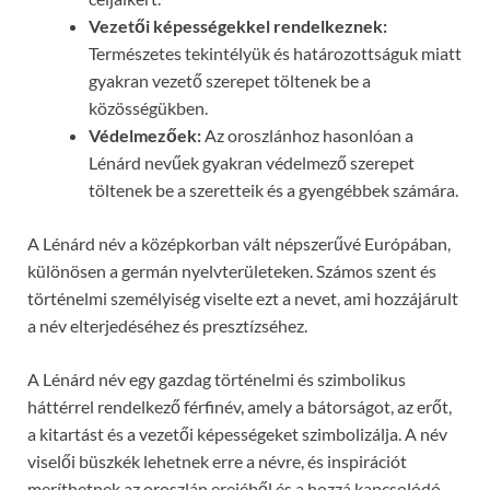
Vezetői képességekkel rendelkeznek:
Természetes tekintélyük és határozottságuk miatt
gyakran vezető szerepet töltenek be a
közösségükben.
Védelmezőek:
Az oroszlánhoz hasonlóan a
Lénárd nevűek gyakran védelmező szerepet
töltenek be a szeretteik és a gyengébbek számára.
A Lénárd név a középkorban vált népszerűvé Európában,
különösen a germán nyelvterületeken. Számos szent és
történelmi személyiség viselte ezt a nevet, ami hozzájárult
a név elterjedéséhez és presztízséhez.
A Lénárd név egy gazdag történelmi és szimbolikus
háttérrel rendelkező férfinév, amely a bátorságot, az erőt,
a kitartást és a vezetői képességeket szimbolizálja. A név
viselői büszkék lehetnek erre a névre, és inspirációt
meríthetnek az oroszlán erejéből és a hozzá kapcsolódó