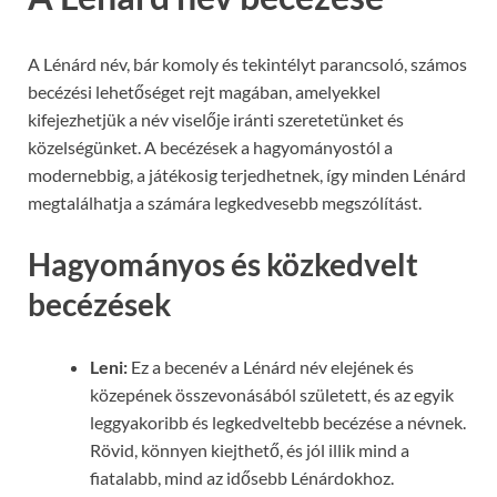
A Lénárd név, bár komoly és tekintélyt parancsoló, számos
becézési lehetőséget rejt magában, amelyekkel
kifejezhetjük a név viselője iránti szeretetünket és
közelségünket. A becézések a hagyományostól a
modernebbig, a játékosig terjedhetnek, így minden Lénárd
megtalálhatja a számára legkedvesebb megszólítást.
Hagyományos és közkedvelt
becézések
Leni:
Ez a becenév a Lénárd név elejének és
közepének összevonásából született, és az egyik
leggyakoribb és legkedveltebb becézése a névnek.
Rövid, könnyen kiejthető, és jól illik mind a
fiatalabb, mind az idősebb Lénárdokhoz.