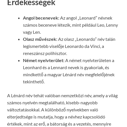
Érdekességek
Angol becenevek:
Az angol „Leonard” névnek
számos beceneve létezik, mint például Leo, Lenny
vagy Len.
Olasz művészek:
Az olasz „Leonardo” név talán
legismertebb viselője Leonardo da Vinci, a
reneszánsz polihisztor.
Német nyelvterület:
A német nyelvterületen a
Leonhard és a Lennard nevek is gyakoriak, és
mindkettő a magyar Lénárd név megfelelőjének
tekinthető.
A Lénárd név tehát valóban nemzetközi név, amely a világ
számos nyelvén megtalálható, kisebb-nagyobb
változtatásokkal. A különböző nyelvekben való
elterjedtsége is mutatja, hogy a névhez kapcsolódó
értékek, mint az erő, a bátorság és a vezetés, mennyire