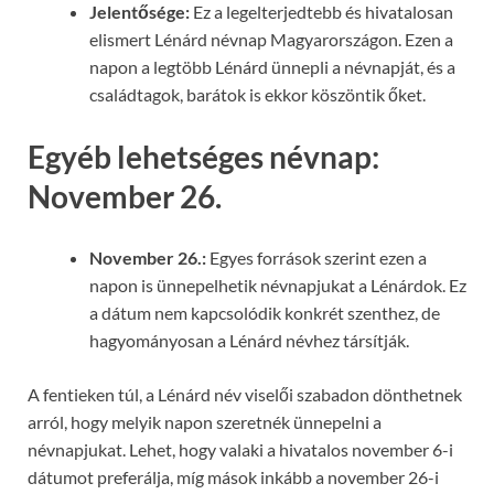
Jelentősége:
Ez a legelterjedtebb és hivatalosan
elismert Lénárd névnap Magyarországon. Ezen a
napon a legtöbb Lénárd ünnepli a névnapját, és a
családtagok, barátok is ekkor köszöntik őket.
Egyéb lehetséges névnap:
November 26.
November 26.:
Egyes források szerint ezen a
napon is ünnepelhetik névnapjukat a Lénárdok. Ez
a dátum nem kapcsolódik konkrét szenthez, de
hagyományosan a Lénárd névhez társítják.
A fentieken túl, a Lénárd név viselői szabadon dönthetnek
arról, hogy melyik napon szeretnék ünnepelni a
névnapjukat. Lehet, hogy valaki a hivatalos november 6-i
dátumot preferálja, míg mások inkább a november 26-i