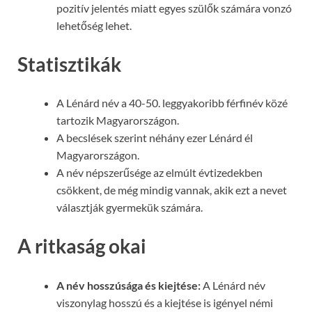
pozitív jelentés miatt egyes szülők számára vonzó
lehetőség lehet.
Statisztikák
A Lénárd név a 40-50. leggyakoribb férfinév közé
tartozik Magyarországon.
A becslések szerint néhány ezer Lénárd él
Magyarországon.
A név népszerűsége az elmúlt évtizedekben
csökkent, de még mindig vannak, akik ezt a nevet
választják gyermekük számára.
A ritkaság okai
A név hosszúsága és kiejtése:
A Lénárd név
viszonylag hosszú és a kiejtése is igényel némi