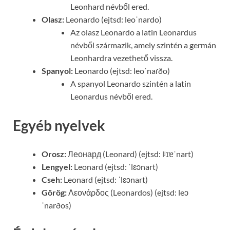
Leonhard névből ered.
Olasz:
Leonardo (ejtsd: leoˈnardo)
Az olasz Leonardo a latin Leonardus
névből származik, amely szintén a germán
Leonhardra vezethető vissza.
Spanyol:
Leonardo (ejtsd: leoˈnaɾðo)
A spanyol Leonardo szintén a latin
Leonardus névből ered.
Egyéb nyelvek
Orosz:
Леонард (Leonard) (ejtsd: lʲɪɐˈnart)
Lengyel:
Leonard (ejtsd: ˈlɛɔnart)
Cseh:
Leonard (ejtsd: ˈlɛɔnart)
Görög:
Λεονάρδος (Leonardos) (ejtsd: leɔ
ˈnarðos)