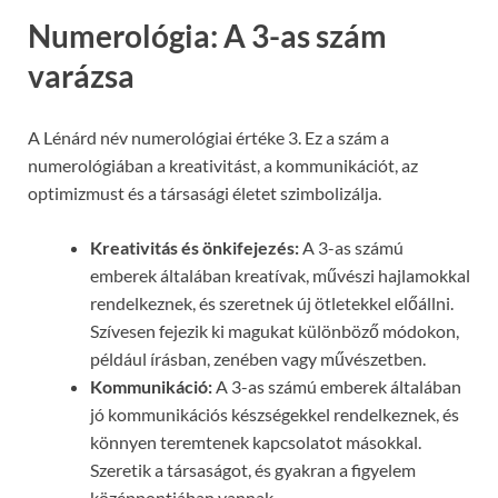
Numerológia: A 3-as szám
varázsa
A Lénárd név numerológiai értéke 3. Ez a szám a
numerológiában a kreativitást, a kommunikációt, az
optimizmust és a társasági életet szimbolizálja.
Kreativitás és önkifejezés:
A 3-as számú
emberek általában kreatívak, művészi hajlamokkal
rendelkeznek, és szeretnek új ötletekkel előállni.
Szívesen fejezik ki magukat különböző módokon,
például írásban, zenében vagy művészetben.
Kommunikáció:
A 3-as számú emberek általában
jó kommunikációs készségekkel rendelkeznek, és
könnyen teremtenek kapcsolatot másokkal.
Szeretik a társaságot, és gyakran a figyelem
középpontjában vannak.