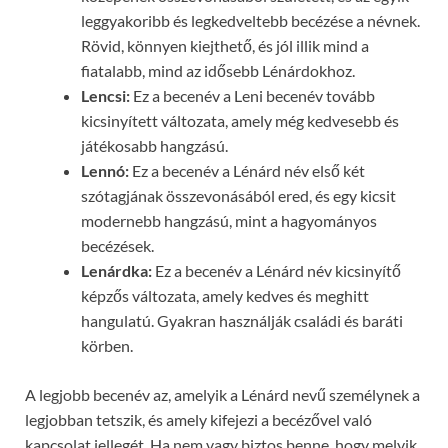
leggyakoribb és legkedveltebb becézése a névnek.
Rövid, könnyen kiejthető, és jól illik mind a
fiatalabb, mind az idősebb Lénárdokhoz.
Lencsi:
Ez a becenév a Leni becenév tovább
kicsinyített változata, amely még kedvesebb és
játékosabb hangzású.
Lennó:
Ez a becenév a Lénárd név első két
szótagjának összevonásából ered, és egy kicsit
modernebb hangzású, mint a hagyományos
becézések.
Lenárdka:
Ez a becenév a Lénárd név kicsinyítő
képzős változata, amely kedves és meghitt
hangulatú. Gyakran használják családi és baráti
körben.
A legjobb becenév az, amelyik a Lénárd nevű személynek a
legjobban tetszik, és amely kifejezi a becézővel való
kapcsolat jellegét. Ha nem vagy biztos benne, hogy melyik