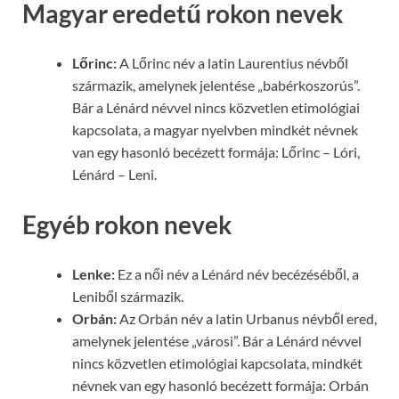
Magyar eredetű rokon nevek
Lőrinc:
A Lőrinc név a latin Laurentius névből
származik, amelynek jelentése „babérkoszorús”.
Bár a Lénárd névvel nincs közvetlen etimológiai
kapcsolata, a magyar nyelvben mindkét névnek
van egy hasonló becézett formája: Lőrinc – Lóri,
Lénárd – Leni.
Egyéb rokon nevek
Lenke:
Ez a női név a Lénárd név becézéséből, a
Leniből származik.
Orbán:
Az Orbán név a latin Urbanus névből ered,
amelynek jelentése „városi”. Bár a Lénárd névvel
nincs közvetlen etimológiai kapcsolata, mindkét
névnek van egy hasonló becézett formája: Orbán