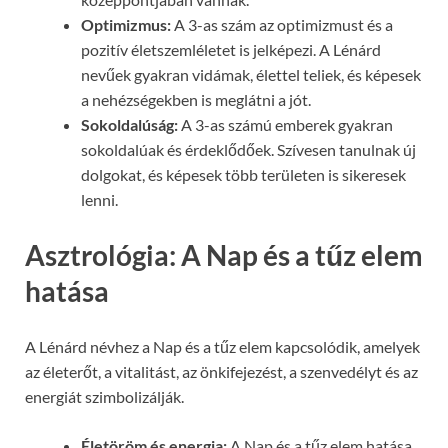
Optimizmus:
A 3-as szám az optimizmust és a
pozitív életszemléletet is jelképezi. A Lénárd
nevűek gyakran vidámak, élettel teliek, és képesek
a nehézségekben is meglátni a jót.
Sokoldalúság:
A 3-as számú emberek gyakran
sokoldalúak és érdeklődőek. Szívesen tanulnak új
dolgokat, és képesek több területen is sikeresek
lenni.
Asztrológia: A Nap és a tűz elem
hatása
A Lénárd névhez a Nap és a tűz elem kapcsolódik, amelyek
az életerőt, a vitalitást, az önkifejezést, a szenvedélyt és az
energiát szimbolizálják.
Életöröm és energia:
A Nap és a tűz elem hatása