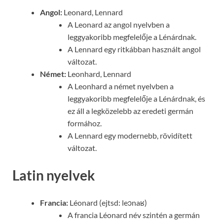
Angol:
Leonard, Lennard
A Leonard az angol nyelvben a
leggyakoribb megfelelője a Lénárdnak.
A Lennard egy ritkábban használt angol
változat.
Német:
Leonhard, Lennard
A Leonhard a német nyelvben a
leggyakoribb megfelelője a Lénárdnak, és
ez áll a legközelebb az eredeti germán
formához.
A Lennard egy modernebb, rövidített
változat.
Latin nyelvek
Francia:
Léonard (ejtsd: leɔnaʁ)
A francia Léonard név szintén a germán