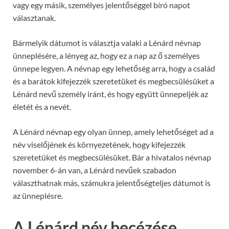
vagy egy másik, személyes jelentőséggel bíró napot
választanak.
Bármelyik dátumot is választja valaki a Lénárd névnap
ünneplésére, a lényeg az, hogy ez a nap az ő személyes
ünnepe legyen. A névnap egy lehetőség arra, hogy a család
és a barátok kifejezzék szeretetüket és megbecsülésüket a
Lénárd nevű személy iránt, és hogy együtt ünnepeljék az
életét és a nevét.
A Lénárd névnap egy olyan ünnep, amely lehetőséget ad a
név viselőjének és környezetének, hogy kifejezzék
szeretetüket és megbecsülésüket. Bár a hivatalos névnap
november 6-án van, a Lénárd nevűek szabadon
választhatnak más, számukra jelentőségteljes dátumot is
az ünneplésre.
A Lénárd név becézése