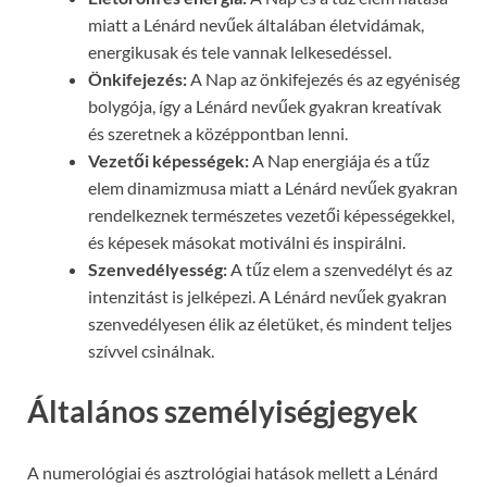
miatt a Lénárd nevűek általában életvidámak,
energikusak és tele vannak lelkesedéssel.
Önkifejezés:
A Nap az önkifejezés és az egyéniség
bolygója, így a Lénárd nevűek gyakran kreatívak
és szeretnek a középpontban lenni.
Vezetői képességek:
A Nap energiája és a tűz
elem dinamizmusa miatt a Lénárd nevűek gyakran
rendelkeznek természetes vezetői képességekkel,
és képesek másokat motiválni és inspirálni.
Szenvedélyesség:
A tűz elem a szenvedélyt és az
intenzitást is jelképezi. A Lénárd nevűek gyakran
szenvedélyesen élik az életüket, és mindent teljes
szívvel csinálnak.
Általános személyiségjegyek
A numerológiai és asztrológiai hatások mellett a Lénárd