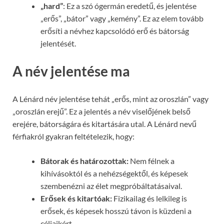
„hard”
: Ez a szó ógermán eredetű, és jelentése
„erős”, „bátor” vagy „kemény”. Ez az elem tovább
erősíti a névhez kapcsolódó erő és bátorság
jelentését.
A név jelentése ma
A Lénárd név jelentése tehát „erős, mint az oroszlán” vagy
„oroszlán erejű”. Ez a jelentés a név viselőjének belső
erejére, bátorságára és kitartására utal. A Lénárd nevű
férfiakról gyakran feltételezik, hogy:
Bátorak és határozottak:
Nem félnek a
kihívásoktól és a nehézségektől, és képesek
szembenézni az élet megpróbáltatásaival.
Erősek és kitartóak:
Fizikailag és lelkileg is
erősek, és képesek hosszú távon is küzdeni a
céljaikért.