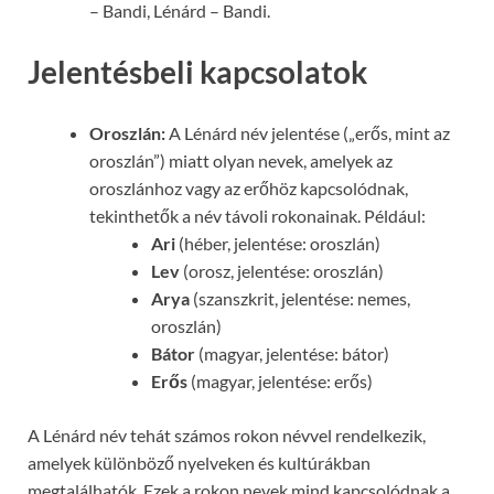
– Bandi, Lénárd – Bandi.
Jelentésbeli kapcsolatok
Oroszlán:
A Lénárd név jelentése („erős, mint az
oroszlán”) miatt olyan nevek, amelyek az
oroszlánhoz vagy az erőhöz kapcsolódnak,
tekinthetők a név távoli rokonainak. Például:
Ari
(héber, jelentése: oroszlán)
Lev
(orosz, jelentése: oroszlán)
Arya
(szanszkrit, jelentése: nemes,
oroszlán)
Bátor
(magyar, jelentése: bátor)
Erős
(magyar, jelentése: erős)
A Lénárd név tehát számos rokon névvel rendelkezik,
amelyek különböző nyelveken és kultúrákban
megtalálhatók. Ezek a rokon nevek mind kapcsolódnak a