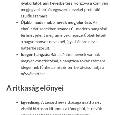
gyakorlatot, ami kevésbé teszi vonzóvá a könnyen
megjegyezhető és egyszerű neveket preferáló
szülők számára.
Újabb, modernebb nevek megjelenése:
Az
elmúlt évtizedekben számos új, modern hangzású
férfinév jelent meg, amelyek népszerűbbek lettek
a hagyományos neveknél, így a Lénárd név is
háttérbe szorult.
Idegen hangzás:
Bár a Lénárd névnek vannak
magyar vonatkozásai, a hangzása sokak számára
idegennek tűnhet, ami szintén befolyásolhatja a
névválasztást.
A ritkaság előnyei
Egyediség:
A Lénárd név ritkasága miatt a név
viselői biztosan kitűnnek a tömegből, és nevük
egyedisége hozzájárulhat személyiségük