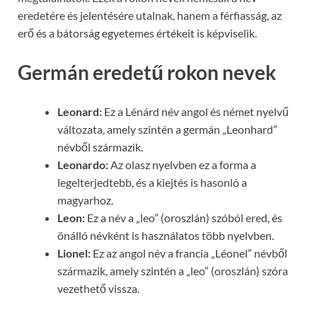
eredetére és jelentésére utalnak, hanem a férfiasság, az
erő és a bátorság egyetemes értékeit is képviselik.
Germán eredetű rokon nevek
Leonard:
Ez a Lénárd név angol és német nyelvű
változata, amely szintén a germán „Leonhard”
névből származik.
Leonardo:
Az olasz nyelvben ez a forma a
legelterjedtebb, és a kiejtés is hasonló a
magyarhoz.
Leon:
Ez a név a „leo” (oroszlán) szóból ered, és
önálló névként is használatos több nyelvben.
Lionel:
Ez az angol név a francia „Léonel” névből
származik, amely szintén a „leo” (oroszlán) szóra
vezethető vissza.