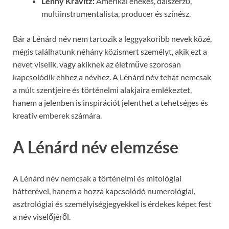
Lenny Kravitz:
Amerikai énekes, dalszerző,
multiinstrumentalista, producer és színész.
Bár a Lénárd név nem tartozik a leggyakoribb nevek közé,
mégis találhatunk néhány közismert személyt, akik ezt a
nevet viselik, vagy akiknek az életműve szorosan
kapcsolódik ehhez a névhez. A Lénárd név tehát nemcsak
a múlt szentjeire és történelmi alakjaira emlékeztet,
hanem a jelenben is inspirációt jelenthet a tehetséges és
kreatív emberek számára.
A Lénárd név elemzése
A Lénárd név nemcsak a történelmi és mitológiai
hátterével, hanem a hozzá kapcsolódó numerológiai,
asztrológiai és személyiségjegyekkel is érdekes képet fest
a név viselőjéről.