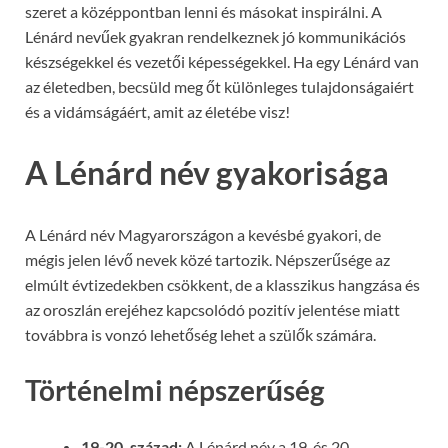
szeret a középpontban lenni és másokat inspirálni. A
Lénárd nevűek gyakran rendelkeznek jó kommunikációs
készségekkel és vezetői képességekkel. Ha egy Lénárd van
az életedben, becsüld meg őt különleges tulajdonságaiért
és a vidámságáért, amit az életébe visz!
A Lénárd név gyakorisága
A Lénárd név Magyarországon a kevésbé gyakori, de
mégis jelen lévő nevek közé tartozik. Népszerűsége az
elmúlt évtizedekben csökkent, de a klasszikus hangzása és
az oroszlán erejéhez kapcsolódó pozitív jelentése miatt
továbbra is vonzó lehetőség lehet a szülők számára.
Történelmi népszerűség
19-20. század:
A Lénárd név a 19. és 20.