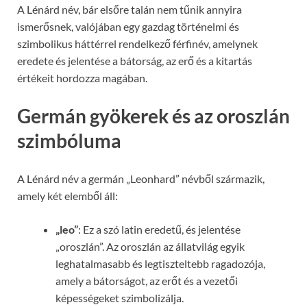
A Lénárd név, bár elsőre talán nem tűnik annyira
ismerősnek, valójában egy gazdag történelmi és
szimbolikus háttérrel rendelkező férfinév, amelynek
eredete és jelentése a bátorság, az erő és a kitartás
értékeit hordozza magában.
Germán gyökerek és az oroszlán
szimbóluma
A Lénárd név a germán „Leonhard” névből származik,
amely két elemből áll:
„leo”
: Ez a szó latin eredetű, és jelentése
„oroszlán”. Az oroszlán az állatvilág egyik
leghatalmasabb és legtiszteltebb ragadozója,
amely a bátorságot, az erőt és a vezetői
képességeket szimbolizálja.