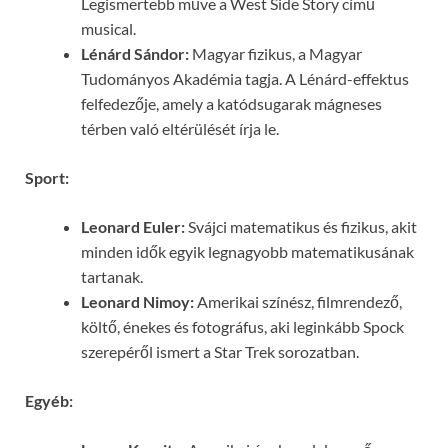
Legismertebb műve a West Side Story című
musical.
Lénárd Sándor:
Magyar fizikus, a Magyar
Tudományos Akadémia tagja. A Lénárd-effektus
felfedezője, amely a katódsugarak mágneses
térben való eltérülését írja le.
Sport:
Leonard Euler:
Svájci matematikus és fizikus, akit
minden idők egyik legnagyobb matematikusának
tartanak.
Leonard Nimoy:
Amerikai színész, filmrendező,
költő, énekes és fotográfus, aki leginkább Spock
szerepéről ismert a Star Trek sorozatban.
Egyéb: