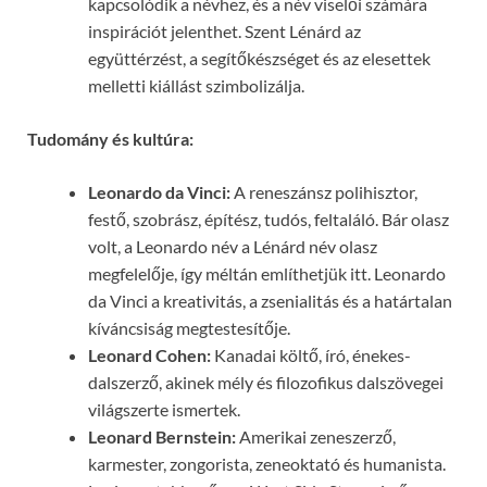
kapcsolódik a névhez, és a név viselői számára
inspirációt jelenthet. Szent Lénárd az
együttérzést, a segítőkészséget és az elesettek
melletti kiállást szimbolizálja.
Tudomány és kultúra:
Leonardo da Vinci:
A reneszánsz polihisztor,
festő, szobrász, építész, tudós, feltaláló. Bár olasz
volt, a Leonardo név a Lénárd név olasz
megfelelője, így méltán említhetjük itt. Leonardo
da Vinci a kreativitás, a zsenialitás és a határtalan
kíváncsiság megtestesítője.
Leonard Cohen:
Kanadai költő, író, énekes-
dalszerző, akinek mély és filozofikus dalszövegei
világszerte ismertek.
Leonard Bernstein:
Amerikai zeneszerző,
karmester, zongorista, zeneoktató és humanista.