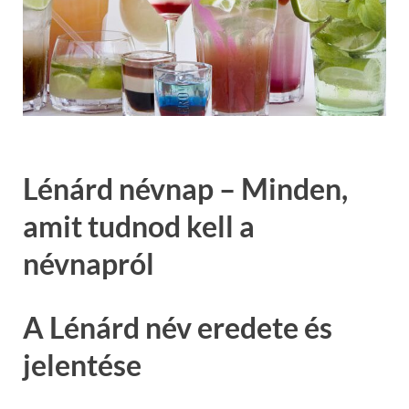
Lénárd névnap – Minden,
amit tudnod kell a
névnapról
A Lénárd név eredete és
jelentése