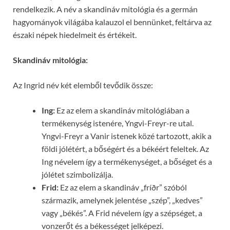
rendelkezik. A név a skandináv mitológia és a germán
hagyományok világába kalauzol el bennünket, feltárva az
északi népek hiedelmeit és értékeit.
Skandináv mitológia:
Az Ingrid név két elemből tevődik össze:
Ing:
Ez az elem a skandináv mitológiában a
termékenység istenére, Yngvi-Freyr-re utal.
Yngvi-Freyr a Vanir istenek közé tartozott, akik a
földi jólétért, a bőségért és a békéért feleltek. Az
Ing névelem így a termékenységet, a bőséget és a
jólétet szimbolizálja.
Frid:
Ez az elem a skandináv „fríðr” szóból
származik, amelynek jelentése „szép”, „kedves”
vagy „békés”. A Frid névelem így a szépséget, a
vonzerőt és a békességet jelképezi.