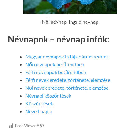
Női névnap: Ingrid névnap
Névnapok – névnap infók:
Magyar névnapok listája dátum szerint
Női névnapok betűrendben
Férfi névnapok betűrendben
Férfi nevek eredete, története, elemzése
Női nevek eredete, története, elemzése
Névnapi köszöntések
Köszöntések
Neved napja
Post Views:
557