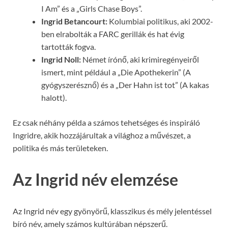
I Am” és a „Girls Chase Boys”.
Ingrid Betancourt:
Kolumbiai politikus, aki 2002-
ben elrabolták a FARC gerillák és hat évig
tartották fogva.
Ingrid Noll:
Német írónő, aki krimiregényeiről
ismert, mint például a „Die Apothekerin” (A
gyógyszerésznő) és a „Der Hahn ist tot” (A kakas
halott).
Ez csak néhány példa a számos tehetséges és inspiráló
Ingridre, akik hozzájárultak a világhoz a művészet, a
politika és más területeken.
Az Ingrid név elemzése
Az Ingrid név egy gyönyörű, klasszikus és mély jelentéssel
bíró név, amely számos kultúrában népszerű.