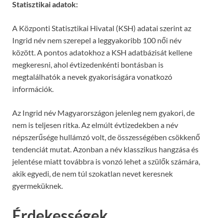
Statisztikai adatok:
A Központi Statisztikai Hivatal (KSH) adatai szerint az
Ingrid név nem szerepel a leggyakoribb 100 női név
között. A pontos adatokhoz a KSH adatbázisát kellene
megkeresni, ahol évtizedenkénti bontásban is
megtalálhatók a nevek gyakoriságára vonatkozó
információk.
Az Ingrid név Magyarországon jelenleg nem gyakori, de
nem is teljesen ritka. Az elmúlt évtizedekben a név
népszerűsége hullámzó volt, de összességében csökkenő
tendenciát mutat. Azonban a név klasszikus hangzása és
jelentése miatt továbbra is vonzó lehet a szülők számára,
akik egyedi, de nem túl szokatlan nevet keresnek
gyermeküknek.
Érdekességek,