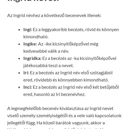
Az Ingrid névhez a következő becenevek illenek:
Ingi:
Ez a leggyakoribb becézés, rövid és könnyen
kimondható.
Ingike:
Az -ike kicsinyítőképzővel még
kedvesebbé válik a név.
Ingridka:
Ez a becézés az -ka kicsinyítőképzővel
játékosabbá teszi a nevet.
Iri:
Ez a becézés az Ingrid név első szótagjából
ered, rövidebb és könnyebben kimondható.
Inci:
Ez a becézés az Ingrid név első két betűjéből
ered, hasonló az Iri becenévhez.
A legmegfelelőbb becenév kiválasztása az Ingrid nevet
viselő személy személyiségétől és a vele való kapcsolatunk
jellegétől függ. Ha közeli barátok vagyunk, akkor a