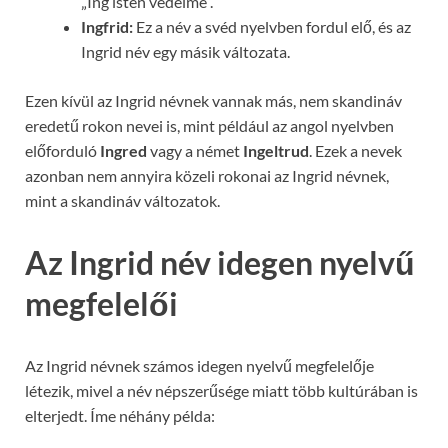
„Ing isten védelme”.
Ingfrid:
Ez a név a svéd nyelvben fordul elő, és az
Ingrid név egy másik változata.
Ezen kívül az Ingrid névnek vannak más, nem skandináv
eredetű rokon nevei is, mint például az angol nyelvben
előforduló
Ingred
vagy a német
Ingeltrud
. Ezek a nevek
azonban nem annyira közeli rokonai az Ingrid névnek,
mint a skandináv változatok.
Az Ingrid név idegen nyelvű
megfelelői
Az Ingrid névnek számos idegen nyelvű megfelelője
létezik, mivel a név népszerűsége miatt több kultúrában is
elterjedt. Íme néhány példa: