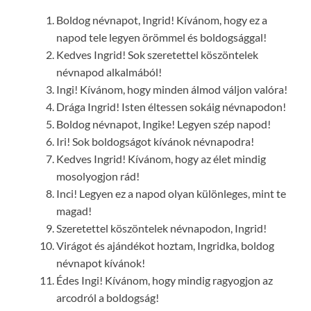
Boldog névnapot, Ingrid! Kívánom, hogy ez a
napod tele legyen örömmel és boldogsággal!
Kedves Ingrid! Sok szeretettel köszöntelek
névnapod alkalmából!
Ingi! Kívánom, hogy minden álmod váljon valóra!
Drága Ingrid! Isten éltessen sokáig névnapodon!
Boldog névnapot, Ingike! Legyen szép napod!
Iri! Sok boldogságot kívánok névnapodra!
Kedves Ingrid! Kívánom, hogy az élet mindig
mosolyogjon rád!
Inci! Legyen ez a napod olyan különleges, mint te
magad!
Szeretettel köszöntelek névnapodon, Ingrid!
Virágot és ajándékot hoztam, Ingridka, boldog
névnapot kívánok!
Édes Ingi! Kívánom, hogy mindig ragyogjon az
arcodról a boldogság!