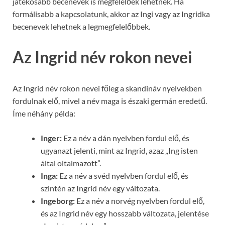
játékosabb becenevek is megfelelőek lehetnek. Ha
formálisabb a kapcsolatunk, akkor az Ingi vagy az Ingridka
becenevek lehetnek a legmegfelelőbbek.
Az Ingrid név rokon nevei
Az Ingrid név rokon nevei főleg a skandináv nyelvekben
fordulnak elő, mivel a név maga is északi germán eredetű.
Íme néhány példa:
Inger:
Ez a név a dán nyelvben fordul elő, és
ugyanazt jelenti, mint az Ingrid, azaz „Ing isten
által oltalmazott”.
Inga:
Ez a név a svéd nyelvben fordul elő, és
szintén az Ingrid név egy változata.
Ingeborg:
Ez a név a norvég nyelvben fordul elő,
és az Ingrid név egy hosszabb változata, jelentése