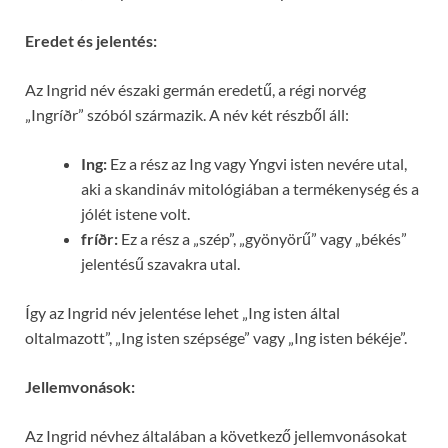
Eredet és jelentés:
Az Ingrid név északi germán eredetű, a régi norvég
„Ingríðr” szóból származik. A név két részből áll:
Ing:
Ez a rész az Ing vagy Yngvi isten nevére utal,
aki a skandináv mitológiában a termékenység és a
jólét istene volt.
fríðr:
Ez a rész a „szép”, „gyönyörű” vagy „békés”
jelentésű szavakra utal.
Így az Ingrid név jelentése lehet „Ing isten által
oltalmazott”, „Ing isten szépsége” vagy „Ing isten békéje”.
Jellemvonások:
Az Ingrid névhez általában a következő jellemvonásokat