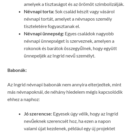
amelyek a tisztaságot és az örömöt szimbolizálják.
Névnapi torta:
Sok család készít vagy vásárol
névnapi tortát, amelyet a névnapos személy
tiszteletére fogyasztanak el.
Névnapi ünnepség:
Egyes családok nagyobb
névnapi ünnepséget is szerveznek, amelyen a
rokonok és barátok összegyűlnek, hogy együtt
ünnepeljék az Ingrid nevű személyt.
Babonák:
Az Ingrid névnapi babonák nem annyira elterjedtek, mint
más névnapoknál, de néhány hiedelem mégis kapcsolódik
ehhez a naphoz:
Jó szerencse:
Egyesek úgy vélik, hogy az Ingrid
nevűeknek szerencsét hoz, ha ezen a napon
valami újat kezdenek, például egy új projektet