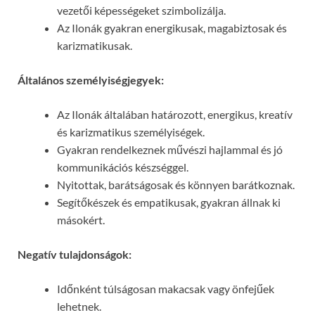
vezetői képességeket szimbolizálja.
Az Ilonák gyakran energikusak, magabiztosak és
karizmatikusak.
Általános személyiségjegyek:
Az Ilonák általában határozott, energikus, kreatív
és karizmatikus személyiségek.
Gyakran rendelkeznek művészi hajlammal és jó
kommunikációs készséggel.
Nyitottak, barátságosak és könnyen barátkoznak.
Segítőkészek és empatikusak, gyakran állnak ki
másokért.
Negatív tulajdonságok:
Időnként túlságosan makacsak vagy önfejűek
lehetnek.