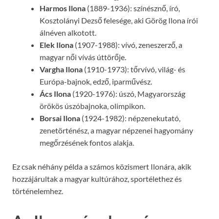
Harmos Ilona
(1889-1936): színésznő, író,
Kosztolányi Dezső felesége, aki Görög Ilona írói
álnéven alkotott.
Elek Ilona
(1907-1988): vívó, zeneszerző, a
magyar női vívás úttörője.
Vargha Ilona
(1910-1973): tőrvívó, világ- és
Európa-bajnok, edző, iparművész.
Ács Ilona
(1920-1976): úszó, Magyarország
örökös úszóbajnoka, olimpikon.
Borsai Ilona
(1924-1982): népzenekutató,
zenetörténész, a magyar népzenei hagyomány
megőrzésének fontos alakja.
Ez csak néhány példa a számos közismert Ilonára, akik
hozzájárultak a magyar kultúrához, sportélethez és
történelemhez.