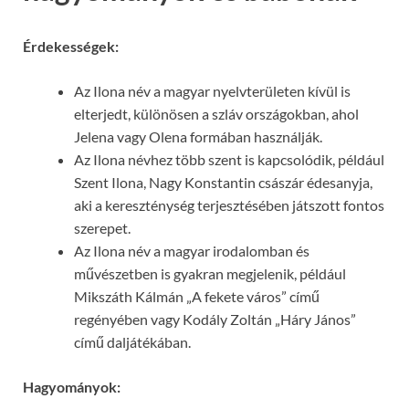
Érdekességek:
Az Ilona név a magyar nyelvterületen kívül is
elterjedt, különösen a szláv országokban, ahol
Jelena vagy Olena formában használják.
Az Ilona névhez több szent is kapcsolódik, például
Szent Ilona, Nagy Konstantin császár édesanyja,
aki a kereszténység terjesztésében játszott fontos
szerepet.
Az Ilona név a magyar irodalomban és
művészetben is gyakran megjelenik, például
Mikszáth Kálmán „A fekete város” című
regényében vagy Kodály Zoltán „Háry János”
című daljátékában.
Hagyományok: