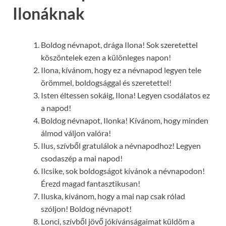
Ilonáknak
Boldog névnapot, drága Ilona! Sok szeretettel
köszöntelek ezen a különleges napon!
Ilona, kívánom, hogy ez a névnapod legyen tele
örömmel, boldogsággal és szeretettel!
Isten éltessen sokáig, Ilona! Legyen csodálatos ez
a napod!
Boldog névnapot, Ilonka! Kívánom, hogy minden
álmod váljon valóra!
Ilus, szívből gratulálok a névnapodhoz! Legyen
csodaszép a mai napod!
Ilcsike, sok boldogságot kívánok a névnapodon!
Érezd magad fantasztikusan!
Iluska, kívánom, hogy a mai nap csak rólad
szóljon! Boldog névnapot!
Lonci, szívből jövő jókívánságaimat küldöm a