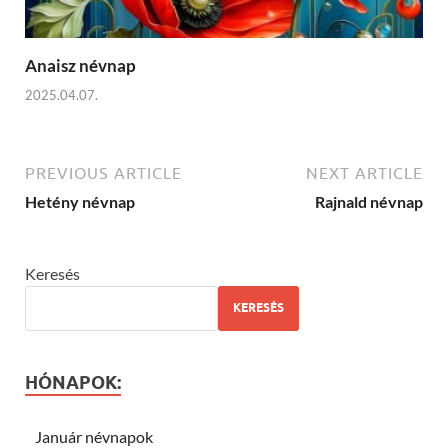
Anaisz névnap
2025.04.07.
PREVIOUS ARTICLE
NEXT ARTICLE
Hetény névnap
Rajnald névnap
Keresés
KERESÉS
HÓNAPOK:
Január névnapok