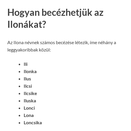
Hogyan becézhetjük az
Ilonákat?
Az Ilona névnek számos becézése létezik, íme néhány a
leggyakoribbak közül:
Ili
Ilonka
Ilus
Ilcsi
Ilcsike
Iluska
Lonci
Lona
Loncsika