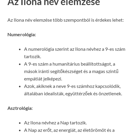
Az Ilona név elemzése
Az Ilona név elemzése több szempontból is érdekes lehet:
Numerológia:
A numerológia szerint az Ilona névhez a 9-es szám
tartozik.
A 9-es szám a humanitárius beállítottságot, a
mások iránti segítőkészséget és a magas szintű
empátiát jelképezi.
Azok, akiknek a neve 9-es számhoz kapcsolódik,
általában idealisták, együttérzőek és önzetlenek.
Asztrológia:
Az Ilona névhez a Nap tartozik.
A Nap az erőt, az energiát, az életörömöt és a