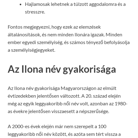
Hajlamosak lehetnek a túlzott aggodalomra és a
stresszre.
Fontos megjegyezni, hogy ezek az elemzések
általánosítások, és nem minden Ilonára igazak. Minden
ember egyedi személyiség, és számos tényező befolyásolja
a személyiségjegyeket.
Az Ilona név gyakorisága
Az Ilona név gyakorisága Magyarországon az elmúlt
évtizedekben jelentősen változott. A 20. század elején
még az egyik leggyakoribb női név volt, azonban az 1980-
as évekre jelentősen visszaesett a népszerűsége.
A 2000-es évek elején már nem szerepelt a 100
leggyakoribb női név között, és azóta sem tért vissza a