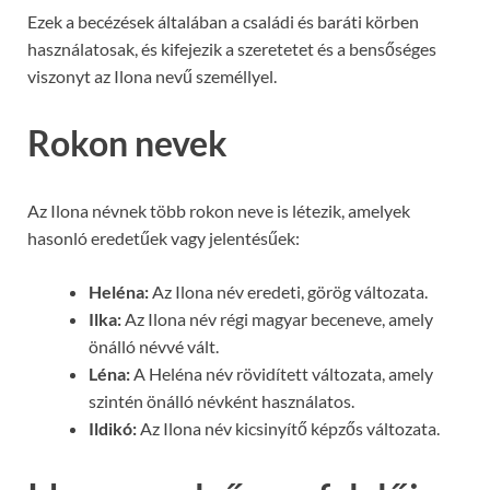
Ezek a becézések általában a családi és baráti körben
használatosak, és kifejezik a szeretetet és a bensőséges
viszonyt az Ilona nevű személlyel.
Rokon nevek
Az Ilona névnek több rokon neve is létezik, amelyek
hasonló eredetűek vagy jelentésűek:
Heléna:
Az Ilona név eredeti, görög változata.
Ilka:
Az Ilona név régi magyar beceneve, amely
önálló névvé vált.
Léna:
A Heléna név rövidített változata, amely
szintén önálló névként használatos.
Ildikó:
Az Ilona név kicsinyítő képzős változata.