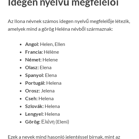
Idegen nyelvű megfelelői
Az Ilona névnek számos idegen nyelvű megfelelője létezik,
amelyek mind a görög Heléna névből származnak:
Angol:
Helen, Ellen
Francia:
Hélène
Német:
Helene
Olasz:
Elena
Spanyol:
Elena
Portugál:
Helena
Orosz:
Jelena
Cseh:
Helena
Szlovák:
Helena
Lengyel:
Helena
Görög:
Ελένη (Eleni)
Ezek a nevek mind hasonló jelentéssel bírnak, mint az