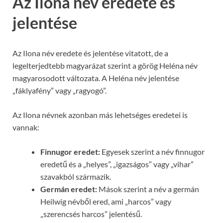
Az Ilona név eredete és
jelentése
Az Ilona név eredete és jelentése vitatott, de a
legelterjedtebb magyarázat szerint a görög Heléna név
magyarosodott változata. A Heléna név jelentése
„fáklyafény” vagy „ragyogó”.
Az Ilona névnek azonban más lehetséges eredetei is
vannak:
Finnugor eredet:
Egyesek szerint a név finnugor
eredetű és a „helyes”, „igazságos” vagy „vihar”
szavakból származik.
Germán eredet:
Mások szerint a név a germán
Heilwig névből ered, ami „harcos” vagy
„szerencsés harcos” jelentésű.