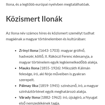
Ilona, és a legtöbb európai nyelvben megtalálhatóak.
Közismert Ilonák
Az Ilona név számos híres és közismert személyt tudhat
magáénak a magyar történelemben és kultúrában:
Zrínyi Ilona
(1643-1703): magyar grófnő,
hadvezér, költő, II. Rákóczi Ferenc édesanyja, a
magyar történelem egyik legkiemelkedőbb alakja.
Mauks Ilona
(1855-1926): Mikszáth Kálmán
felesége, író, aki férje műveiben is gyakran
szerepelt.
Pálmay Ilka
(1859-1945): színésznő, író, a magyar
színháztörténet egyik meghatározó alakja.
Várady Ilona
(1882-1962): író, újságíró, a Nyugat
első nemzedékének tagja.