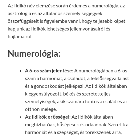
Az Ildikó név elemzése során érdemes a numerológia, az
asztrológia és az általános személyiségjegyek
összefüggéseit is figyelembe venni, hogy teljesebb képet
kapjunk az Ildikók lehetséges jellemvonásairól és
hajlamairól.
Numerológia:
A 6-os szám jelentése:
A numerológiában a 6-os
szám a harmóniát, a családot, a felelősségvállalást
és a gondoskodást jelképezi. Az Ildikók általában
kiegyensúlyozott, békés és szeretetteljes
személyiségek, akik számára fontos a család és az
otthon melege.
Az Ildikók erősségei:
Az Ildikók általában
megbízhatóak, hűségesek és odaadóak. Szeretik a
harmóniát és a szépséget, és törekszenek arra,