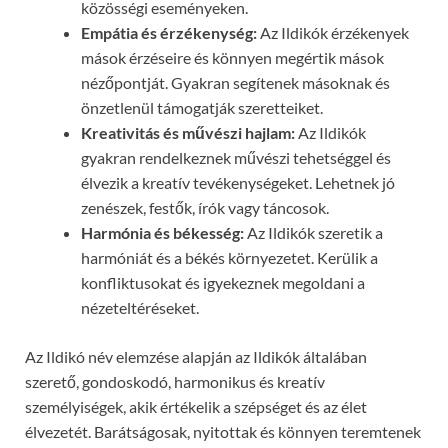
közösségi eseményeken.
Empátia és érzékenység:
Az Ildikók érzékenyek
mások érzéseire és könnyen megértik mások
nézőpontját. Gyakran segítenek másoknak és
önzetlenül támogatják szeretteiket.
Kreativitás és művészi hajlam:
Az Ildikók
gyakran rendelkeznek művészi tehetséggel és
élvezik a kreatív tevékenységeket. Lehetnek jó
zenészek, festők, írók vagy táncosok.
Harmónia és békesség:
Az Ildikók szeretik a
harmóniát és a békés környezetet. Kerülik a
konfliktusokat és igyekeznek megoldani a
nézeteltéréseket.
Az Ildikó név elemzése alapján az Ildikók általában
szerető, gondoskodó, harmonikus és kreatív
személyiségek, akik értékelik a szépséget és az élet
élvezetét. Barátságosak, nyitottak és könnyen teremtenek