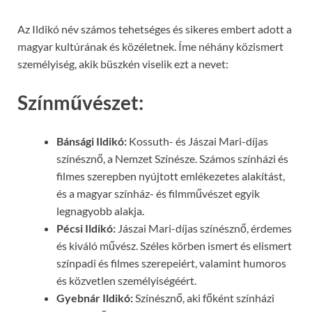
Az Ildikó név számos tehetséges és sikeres embert adott a
magyar kultúrának és közéletnek. Íme néhány közismert
személyiség, akik büszkén viselik ezt a nevet:
Színművészet:
Bánsági Ildikó:
Kossuth- és Jászai Mari-díjas
színésznő, a Nemzet Színésze. Számos színházi és
filmes szerepben nyújtott emlékezetes alakítást,
és a magyar színház- és filmművészet egyik
legnagyobb alakja.
Pécsi Ildikó:
Jászai Mari-díjas színésznő, érdemes
és kiváló művész. Széles körben ismert és elismert
színpadi és filmes szerepeiért, valamint humoros
és közvetlen személyiségéért.
Gyebnár Ildikó:
Színésznő, aki főként színházi