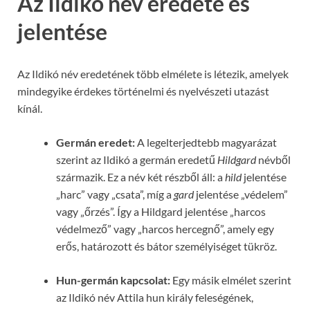
Az Ildikó név eredete és
jelentése
Az Ildikó név eredetének több elmélete is létezik, amelyek
mindegyike érdekes történelmi és nyelvészeti utazást
kínál.
Germán eredet:
A legelterjedtebb magyarázat
szerint az Ildikó a germán eredetű
Hildgard
névből
származik. Ez a név két részből áll: a
hild
jelentése
„harc” vagy „csata”, míg a
gard
jelentése „védelem”
vagy „őrzés”. Így a Hildgard jelentése „harcos
védelmező” vagy „harcos hercegnő”, amely egy
erős, határozott és bátor személyiséget tükröz.
Hun-germán kapcsolat:
Egy másik elmélet szerint
az Ildikó név Attila hun király feleségének,