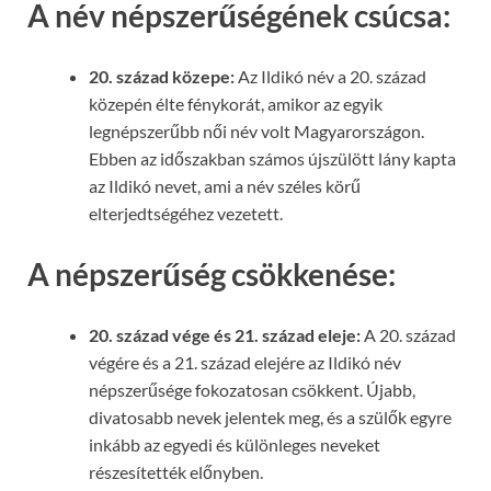
A név népszerűségének csúcsa:
20. század közepe:
Az Ildikó név a 20. század
közepén élte fénykorát, amikor az egyik
legnépszerűbb női név volt Magyarországon.
Ebben az időszakban számos újszülött lány kapta
az Ildikó nevet, ami a név széles körű
elterjedtségéhez vezetett.
A népszerűség csökkenése:
20. század vége és 21. század eleje:
A 20. század
végére és a 21. század elejére az Ildikó név
népszerűsége fokozatosan csökkent. Újabb,
divatosabb nevek jelentek meg, és a szülők egyre
inkább az egyedi és különleges neveket
részesítették előnyben.