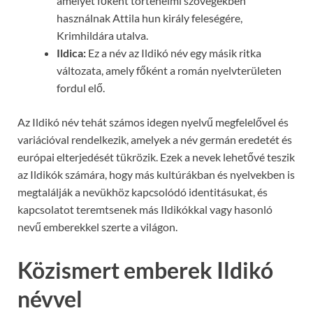
amelyet főként történelmi szövegekben
használnak Attila hun király feleségére,
Krimhildára utalva.
Ildica:
Ez a név az Ildikó név egy másik ritka
változata, amely főként a román nyelvterületen
fordul elő.
Az Ildikó név tehát számos idegen nyelvű megfelelővel és
variációval rendelkezik, amelyek a név germán eredetét és
európai elterjedését tükrözik. Ezek a nevek lehetővé teszik
az Ildikók számára, hogy más kultúrákban és nyelvekben is
megtalálják a nevükhöz kapcsolódó identitásukat, és
kapcsolatot teremtsenek más Ildikókkal vagy hasonló
nevű emberekkel szerte a világon.
Közismert emberek Ildikó
névvel