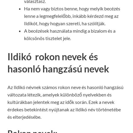
választasz.
Ha nem vagy biztos benne, hogy melyik becézés
lenne a legmegfelelőbb, inkább kérdezd meg az
Ildikót, hogy hogyan szereti, ha szólítják.
A becézések használata mindig a bizalom és a
kölcsönös tisztelet jele.
Ildikó rokon nevek és
hasonló hangzású nevek
Az Ildikó névnek számos rokon neve és hasonló hangzású
változata létezik, amelyek különböző nyelvekben és
kultúrákban jelentek meg az idők során. Ezek a nevek
érdekes betekintést nyújtanak az Ildikó név történetébe
és elterjedésébe.