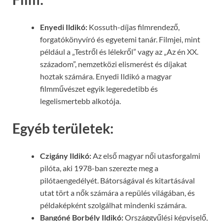
Enyedi Ildikó:
Kossuth-díjas filmrendező,
forgatókönyvíró és egyetemi tanár. Filmjei, mint
például a „Testről és lélekről” vagy az „Az én XX.
századom”, nemzetközi elismerést és díjakat
hoztak számára. Enyedi Ildikó a magyar
filmművészet egyik legeredetibb és
legelismertebb alkotója.
Egyéb területek:
Czigány Ildikó:
Az első magyar női utasforgalmi
pilóta, aki 1978-ban szerezte meg a
pilótaengedélyét. Bátorságával és kitartásával
utat tört a nők számára a repülés világában, és
példaképként szolgálhat mindenki számára.
Bangóné Borbély Ildikó:
Országgyűlési képviselő,