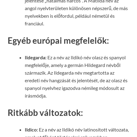
jelentése „hatalmas harcos”. A Matilda név az
angol nyelvterületen különösen népszerű, de más
nyelvekben is előfordul, például németül és
franciául.
Egyéb európai megfelelők:
Ildegarda:
Ez a név az Ildikó név olasz és spanyol
megfelelője, amely a germán Hildegard névből
származik. Az Ildegarda név megtartotta az
eredeti név hangzását és jelentését, de az olasz és
spanyol nyelvhez igazodva némileg módosult az
írásmódja.
Ritkább változatok:
Ildico:
Ez a név az Ildikó név latinosított változata,