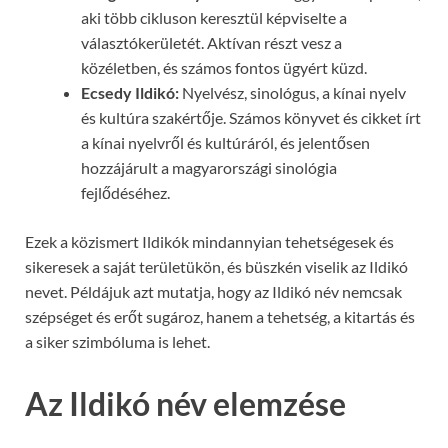
aki több cikluson keresztül képviselte a
választókerületét. Aktívan részt vesz a
közéletben, és számos fontos ügyért küzd.
Ecsedy Ildikó:
Nyelvész, sinológus, a kínai nyelv
és kultúra szakértője. Számos könyvet és cikket írt
a kínai nyelvről és kultúráról, és jelentősen
hozzájárult a magyarországi sinológia
fejlődéséhez.
Ezek a közismert Ildikók mindannyian tehetségesek és
sikeresek a saját területükön, és büszkén viselik az Ildikó
nevet. Példájuk azt mutatja, hogy az Ildikó név nemcsak
szépséget és erőt sugároz, hanem a tehetség, a kitartás és
a siker szimbóluma is lehet.
Az Ildikó név elemzése