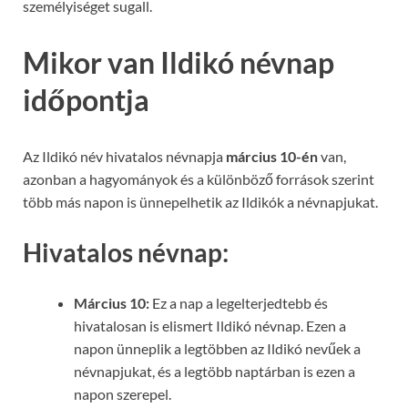
személyiséget sugall.
Mikor van Ildikó névnap
időpontja
Az Ildikó név hivatalos névnapja
március 10-én
van,
azonban a hagyományok és a különböző források szerint
több más napon is ünnepelhetik az Ildikók a névnapjukat.
Hivatalos névnap:
Március 10:
Ez a nap a legelterjedtebb és
hivatalosan is elismert Ildikó névnap. Ezen a
napon ünneplik a legtöbben az Ildikó nevűek a
névnapjukat, és a legtöbb naptárban is ezen a
napon szerepel.