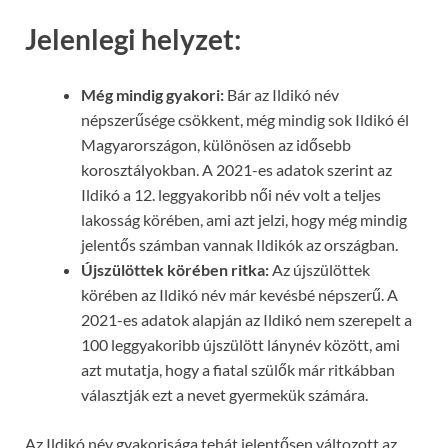
Jelenlegi helyzet:
Még mindig gyakori:
Bár az Ildikó név
népszerűsége csökkent, még mindig sok Ildikó él
Magyarországon, különösen az idősebb
korosztályokban. A 2021-es adatok szerint az
Ildikó a 12. leggyakoribb női név volt a teljes
lakosság körében, ami azt jelzi, hogy még mindig
jelentős számban vannak Ildikók az országban.
Újszülöttek körében ritka:
Az újszülöttek
körében az Ildikó név már kevésbé népszerű. A
2021-es adatok alapján az Ildikó nem szerepelt a
100 leggyakoribb újszülött lánynév között, ami
azt mutatja, hogy a fiatal szülők már ritkábban
választják ezt a nevet gyermekük számára.
Az Ildikó név gyakorisága tehát jelentősen változott az