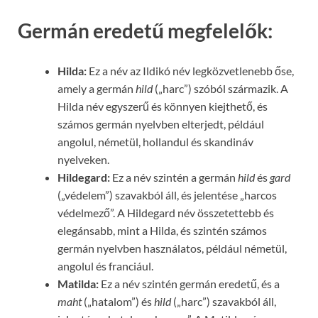
Germán eredetű megfelelők:
Hilda:
Ez a név az Ildikó név legközvetlenebb őse,
amely a germán
hild
(„harc”) szóból származik. A
Hilda név egyszerű és könnyen kiejthető, és
számos germán nyelvben elterjedt, például
angolul, németül, hollandul és skandináv
nyelveken.
Hildegard:
Ez a név szintén a germán
hild
és
gard
(„védelem”) szavakból áll, és jelentése „harcos
védelmező”. A Hildegard név összetettebb és
elegánsabb, mint a Hilda, és szintén számos
germán nyelvben használatos, például németül,
angolul és franciául.
Matilda:
Ez a név szintén germán eredetű, és a
maht
(„hatalom”) és
hild
(„harc”) szavakból áll,