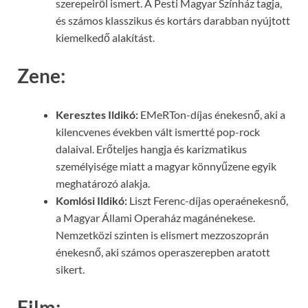
szerepeiről ismert. A Pesti Magyar Színház tagja,
és számos klasszikus és kortárs darabban nyújtott
kiemelkedő alakítást.
Zene:
Keresztes Ildikó:
EMeRTon-díjas énekesnő, aki a
kilencvenes években vált ismertté pop-rock
dalaival. Erőteljes hangja és karizmatikus
személyisége miatt a magyar könnyűzene egyik
meghatározó alakja.
Komlósi Ildikó:
Liszt Ferenc-díjas operaénekesnő,
a Magyar Állami Operaház magánénekese.
Nemzetközi szinten is elismert mezzoszoprán
énekesnő, aki számos operaszerepben aratott
sikert.
Film: