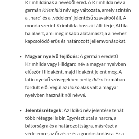
Krimhildának a nevéből ered. A Krimhilda név a
germán
Kriemhild
név egy változata, amely szintén
a „harc” és a „védelem” jelentésű szavakból áll. A
monda szerint Krimhilda bosszút állt férje, Attila
haláláért, ami még inkább alátámasztja a névhez
kapcsolódó erős és határozott jellemvonásokat.
Magyar nyelvű fejlődés:
A germán eredetű
Krimhilda vagy Hildgard név a magyar nyelvben
először Hildaként, majd Ildaként jelent meg. A
latin nyelvű szövegekben pedig
Ildico
formában
fordult elő. Végül az
Ildikó
alak vált a magyar
nyelvben használt női névvé.
Jelentésrétegek:
Az Ildikó név jelentése tehát
több réteggel is bír. Egyrészt utal a harcra, a
bátorságra és a határozottságra, másrészt a
védelemre, az őrzésre és a gondoskodásra. Ez a