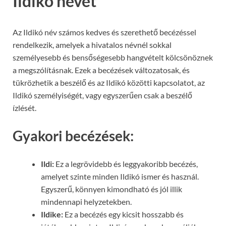
Ildikó nevet
Az Ildikó név számos kedves és szerethető becézéssel
rendelkezik, amelyek a hivatalos névnél sokkal
személyesebb és bensőségesebb hangvételt kölcsönöznek
a megszólításnak. Ezek a becézések változatosak, és
tükrözhetik a beszélő és az Ildikó közötti kapcsolatot, az
Ildikó személyiségét, vagy egyszerűen csak a beszélő
ízlését.
Gyakori becézések:
Ildi:
Ez a legrövidebb és leggyakoribb becézés,
amelyet szinte minden Ildikó ismer és használ.
Egyszerű, könnyen kimondható és jól illik
mindennapi helyzetekben.
Ildike:
Ez a becézés egy kicsit hosszabb és