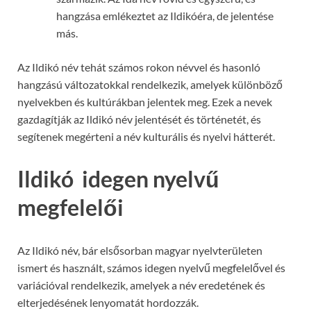
hangzása emlékeztet az Ildikóéra, de jelentése
más.
Az Ildikó név tehát számos rokon névvel és hasonló
hangzású változatokkal rendelkezik, amelyek különböző
nyelvekben és kultúrákban jelentek meg. Ezek a nevek
gazdagítják az Ildikó név jelentését és történetét, és
segítenek megérteni a név kulturális és nyelvi hátterét.
Ildikó idegen nyelvű
megfelelői
Az Ildikó név, bár elsősorban magyar nyelvterületen
ismert és használt, számos idegen nyelvű megfelelővel és
variációval rendelkezik, amelyek a név eredetének és
elterjedésének lenyomatát hordozzák.