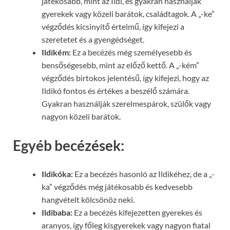
játékosabb, mint az Ildi, és gyakran használják
gyerekek vagy közeli barátok, családtagok. A „-ke”
végződés kicsinyítő értelmű, így kifejezi a
szeretetet és a gyengédséget.
Ildikém:
Ez a becézés még személyesebb és
bensőségesebb, mint az előző kettő. A „-kém”
végződés birtokos jelentésű, így kifejezi, hogy az
Ildikó fontos és értékes a beszélő számára.
Gyakran használják szerelmespárok, szülők vagy
nagyon közeli barátok.
Egyéb becézések:
Ildikóka:
Ez a becézés hasonló az Ildikéhez, de a „-
ka” végződés még játékosabb és kedvesebb
hangvételt kölcsönöz neki.
Ildibaba:
Ez a becézés kifejezetten gyerekes és
aranyos, így főleg kisgyerekek vagy nagyon fiatal