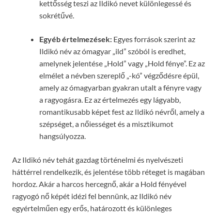
kettősség teszi az Ildikó nevet különlegessé és
sokrétűvé.
Egyéb értelmezések:
Egyes források szerint az
Ildikó név az ómagyar „ild” szóból is eredhet,
amelynek jelentése „Hold” vagy „Hold fénye”. Ez az
elmélet a névben szereplő „-kó” végződésre épül,
amely az ómagyarban gyakran utalt a fényre vagy
a ragyogásra. Ez az értelmezés egy lágyabb,
romantikusabb képet fest az Ildikó névről, amely a
szépséget, a nőiességet és a misztikumot
hangsúlyozza.
Az Ildikó név tehát gazdag történelmi és nyelvészeti
háttérrel rendelkezik, és jelentése több réteget is magában
hordoz. Akár a harcos hercegnő, akár a Hold fényével
ragyogó nő képét idézi fel bennünk, az Ildikó név
egyértelműen egy erős, határozott és különleges