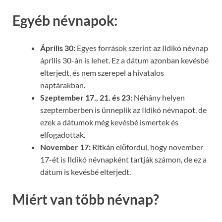
Egyéb névnapok:
Április 30:
Egyes források szerint az Ildikó névnap
április 30-án is lehet. Ez a dátum azonban kevésbé
elterjedt, és nem szerepel a hivatalos
naptárakban.
Szeptember 17., 21. és 23:
Néhány helyen
szeptemberben is ünneplik az Ildikó névnapot, de
ezek a dátumok még kevésbé ismertek és
elfogadottak.
November 17:
Ritkán előfordul, hogy november
17-ét is Ildikó névnapként tartják számon, de ez a
dátum is kevésbé elterjedt.
Miért van több névnap?