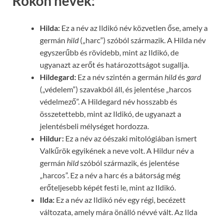
Rokon nevek:
Hilda:
Ez a név az Ildikó név közvetlen őse, amely a
germán
hild
(„harc”) szóból származik. A Hilda név
egyszerűbb és rövidebb, mint az Ildikó, de
ugyanazt az erőt és határozottságot sugallja.
Hildegard:
Ez a név szintén a germán
hild
és
gard
(„védelem”) szavakból áll, és jelentése „harcos
védelmező”. A Hildegard név hosszabb és
összetettebb, mint az Ildikó, de ugyanazt a
jelentésbeli mélységet hordozza.
Hildur:
Ez a név az óészaki mitológiában ismert
Valkűrök egyikének a neve volt. A Hildur név a
germán
hild
szóból származik, és jelentése
„harcos”. Ez a név a harc és a bátorság még
erőteljesebb képét festi le, mint az Ildikó.
Ilda:
Ez a név az Ildikó név egy régi, becézett
változata, amely mára önálló névvé vált. Az Ilda