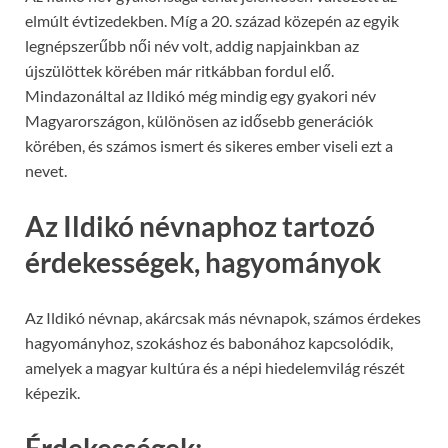
elmúlt évtizedekben. Míg a 20. század közepén az egyik
legnépszerűbb női név volt, addig napjainkban az
újszülöttek körében már ritkábban fordul elő.
Mindazonáltal az Ildikó még mindig egy gyakori név
Magyarországon, különösen az idősebb generációk
körében, és számos ismert és sikeres ember viseli ezt a
nevet.
Az Ildikó névnaphoz tartozó
érdekességek, hagyományok
Az Ildikó névnap, akárcsak más névnapok, számos érdekes
hagyományhoz, szokáshoz és babonához kapcsolódik,
amelyek a magyar kultúra és a népi hiedelemvilág részét
képezik.