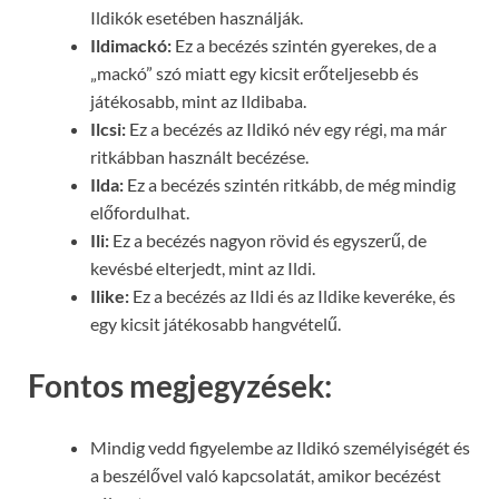
Ildikók esetében használják.
Ildimackó:
Ez a becézés szintén gyerekes, de a
„mackó” szó miatt egy kicsit erőteljesebb és
játékosabb, mint az Ildibaba.
Ilcsi:
Ez a becézés az Ildikó név egy régi, ma már
ritkábban használt becézése.
Ilda:
Ez a becézés szintén ritkább, de még mindig
előfordulhat.
Ili:
Ez a becézés nagyon rövid és egyszerű, de
kevésbé elterjedt, mint az Ildi.
Ilike:
Ez a becézés az Ildi és az Ildike keveréke, és
egy kicsit játékosabb hangvételű.
Fontos megjegyzések:
Mindig vedd figyelembe az Ildikó személyiségét és
a beszélővel való kapcsolatát, amikor becézést