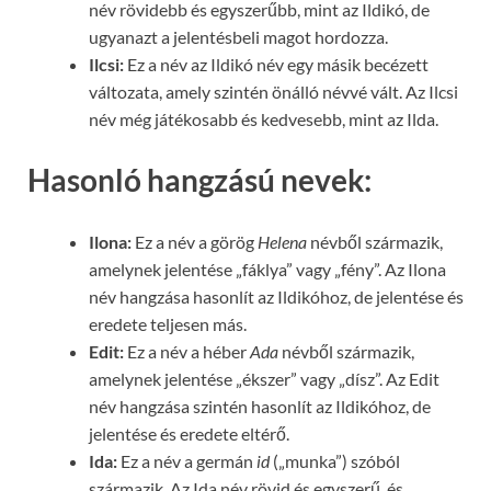
név rövidebb és egyszerűbb, mint az Ildikó, de
ugyanazt a jelentésbeli magot hordozza.
Ilcsi:
Ez a név az Ildikó név egy másik becézett
változata, amely szintén önálló névvé vált. Az Ilcsi
név még játékosabb és kedvesebb, mint az Ilda.
Hasonló hangzású nevek:
Ilona:
Ez a név a görög
Helena
névből származik,
amelynek jelentése „fáklya” vagy „fény”. Az Ilona
név hangzása hasonlít az Ildikóhoz, de jelentése és
eredete teljesen más.
Edit:
Ez a név a héber
Ada
névből származik,
amelynek jelentése „ékszer” vagy „dísz”. Az Edit
név hangzása szintén hasonlít az Ildikóhoz, de
jelentése és eredete eltérő.
Ida:
Ez a név a germán
id
(„munka”) szóból
származik. Az Ida név rövid és egyszerű, és