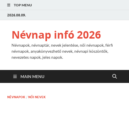
TOP MENU
2026.08.09.
Névnap infó 2026
Névnapok, névnaptár, nevek jelentése, női névnapok, férfi
névnapok, anyakönyvezhető nevek, névnapi köszöntők,
nevezetes napok, jeles napok.
MAIN MENU
NÉVNAPOK
/
NŐI NEVEK