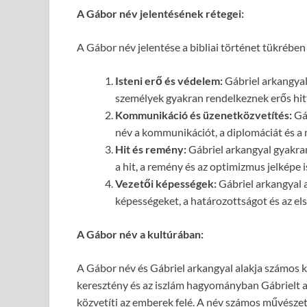
A Gábor név jelentésének rétegei:
A Gábor név jelentése a bibliai történet tükrében
Isteni erő és védelem:
Gábriel arkangyal 
személyek gyakran rendelkeznek erős hitt
Kommunikáció és üzenetközvetítés:
Gáb
név a kommunikációt, a diplomáciát és a 
Hit és remény:
Gábriel arkangyal gyakran
a hit, a remény és az optimizmus jelképe i
Vezetői képességek:
Gábriel arkangyal a
képességeket, a határozottságot és az els
A Gábor név a kultúrában:
A Gábor név és Gábriel arkangyal alakja számos ku
keresztény és az iszlám hagyományban Gábrielt az
közvetíti az emberek felé. A név számos művésze