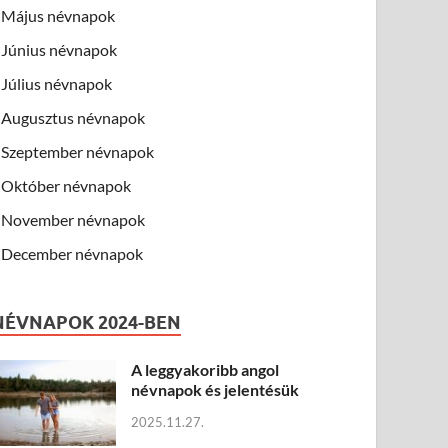
Május névnapok
Június névnapok
Július névnapok
Augusztus névnapok
Szeptember névnapok
Október névnapok
November névnapok
December névnapok
NÉVNAPOK 2024-BEN
A leggyakoribb angol
névnapok és jelentésük
2025.11.27.