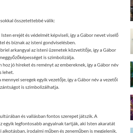
 sokkal összetettebbé válik:
Isten erejét és védelmét képviseli, így a Gábor nevet viselő
el és bíznak az isteni gondviselésben.
riel arkangyal az isteni üzenetek közvetítője, így a Gábor
meggyőzőképességet is szimbolizálja.
 hoz jó híreket és reményt az embereknek, így a Gábor név
s lehet.
 mennyei seregek egyik vezetője, így a Gábor név a vezetői
zántságot is szimbolizálhatja.
ltúrában és vallásban fontos szerepet játszik. A
 egyik legfontosabb angyalnak tartják, aki Isten akaratát
ti alkotásban, irodalmi műben és zeneműben is megjelenik.