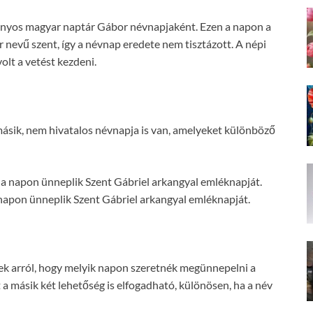
mányos magyar naptár Gábor névnapjaként. Ezen a napon a
nevű szent, így a névnap eredete nem tisztázott. A népi
lt a vetést kezdeni.
másik, nem hivatalos névnapja is van, amelyeket különböző
a napon ünneplik Szent Gábriel arkangyal emléknapját.
napon ünneplik Szent Gábriel arkangyal emléknapját.
k arról, hogy melyik napon szeretnék megünnepelni a
a másik két lehetőség is elfogadható, különösen, ha a név