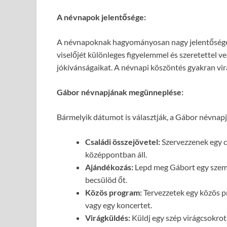
A névnapok jelentősége:
A névnapoknak hagyományosan nagy jelentősége v
viselőjét különleges figyelemmel és szeretettel ves
jókívánságaikat. A névnapi köszöntés gyakran vir
Gábor névnapjának megünneplése:
Bármelyik dátumot is választják, a Gábor névna
Családi összejövetel:
Szervezzenek egy c
középpontban áll.
Ajándékozás:
Lepd meg Gábort egy személ
becsülöd őt.
Közös program:
Tervezzetek egy közös pr
vagy egy koncertet.
Virágküldés:
Küldj egy szép virágcsokrot