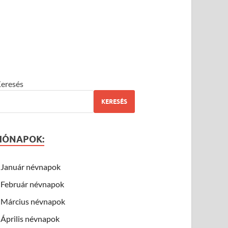
eresés
KERESÉS
HÓNAPOK:
Január névnapok
Február névnapok
Március névnapok
Április névnapok