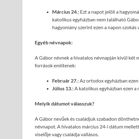
Március 24.:
Ezt a napot jelöli a hagyo
katolikus egyházban nem található Gábor 
hagyomány szerint ezen a napon szokás vo
Egyéb névnapok:
A Gábor névnek a hivatalos névnapján kívül két 
források említenek:
Február 27.:
Az ortodox egyházban ezen 
Július 13.:
A katolikus egyházban ezen a 
Melyik dátumot válasszuk?
A Gábor nevűek és családjuk szabadon dönthetne
névnapot. A hivatalos március 24-i dátum mellett 
viselője vagy családja vallásos.