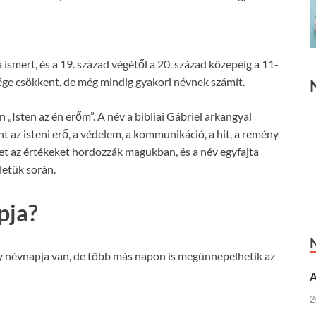
smert, és a 19. század végétől a 20. század közepéig a 11-
ége csökkent, de még mindig gyakori névnek számít.
 „Isten az én erőm”. A név a bibliai Gábriel arkangyal
nt az isteni erő, a védelem, a kommunikáció, a hit, a remény
ket az értékeket hordozzák magukban, és a név egyfajta
letük során.
pja?
 névnapja van, de több más napon is megünnepelhetik az
A
2