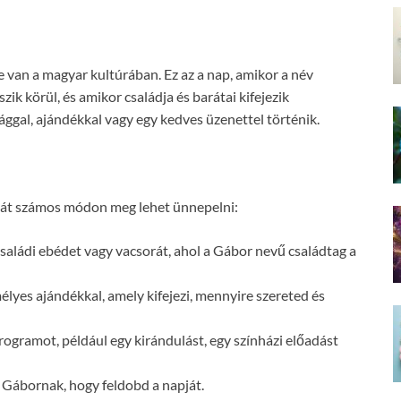
an a magyar kultúrában. Ez az a nap, amikor a név
zik körül, és amikor családja és barátai kifejezik
ággal, ajándékkal vagy egy kedves üzenettel történik.
pját számos módon meg lehet ünnepelni:
saládi ebédet vagy vacsorát, ahol a Gábor nevű családtag a
yes ajándékkal, amely kifejezi, mennyire szereted és
ogramot, például egy kirándulást, egy színházi előadást
 Gábornak, hogy feldobd a napját.