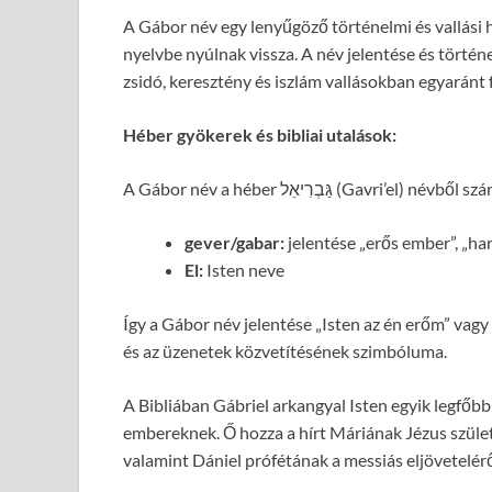
A Gábor név egy lenyűgöző történelmi és vallási h
nyelvbe nyúlnak vissza. A név jelentése és történ
zsidó, keresztény és iszlám vallásokban egyaránt f
Héber gyökerek és bibliai utalások:
A Gábor név a héber גַּבְרִיאֵל (Gav
gever/gabar:
jelentése „erős ember”, „ha
El:
Isten neve
Így a Gábor név jelentése „Isten az én erőm” vagy „
és az üzenetek közvetítésének szimbóluma.
A Bibliában Gábriel arkangyal Isten egyik legfőbb
embereknek. Ő hozza a hírt Máriának Jézus szület
valamint Dániel prófétának a messiás eljövetelérő