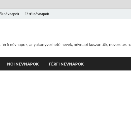
ői névnapok
Férfi névnapok
 férfi névnapok, anyakönyvezhető nevek, névnapi köszöntők, nevezetes na
NŐI NÉVNAPOK
FÉRFI NÉVNAPOK