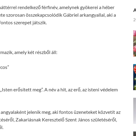
áttérrel rendelkező férfinév, amelynek gyökerei a héber
A
ete szorosan összekapcsolódik Gábriel arkangyallal, aki a
2
ontos szerepet játszik.
ri’el) névből származik, amely két részből áll:
rcos”
Isten erősített meg”. A név a hit, az erő, az isteni védelem
 angyalaként jelenik meg, aki fontos üzeneteket közvetít az
éséről, Zakariásnak Keresztelő Szent János születéséről,
l.