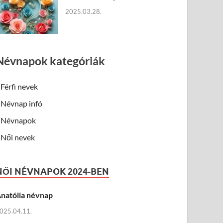
2025.03.28.
Névnapok kategóriák
Férfi nevek
Névnap infó
Névnapok
Női nevek
NŐI NÉVNAPOK 2024-BEN
natólia névnap
025.04.11.