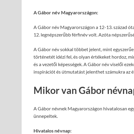
A Gábor név Magyarországon:
A Gábor név Magyarországon a 12-13. század óta i
12. legnépszerűbb férfinév volt. Azóta népszerűs
A Gábor név sokkal többet jelent, mint egyszerűen
történetét idézi fel, és olyan értékeket hordoz, mi
és a vezetői képességek. A Gábor név viselői eze
inspirációt és útmutatást jelenthet számukra az é
Mikor van Gábor névna
A Gábor névnek Magyarországon hivatalosan egy
ünnepeltek.
Hivatalos névnap: