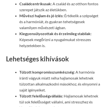
Családcentrikusak:
A család és az otthon fontos
szerepet játszik az életükben.
Művészi hajlam és jó ízlés:
Értékelik a szépséget
és a harmóniát, és gyakran tehetségesek
valamilyen művészeti ágban.
Kiegyensúlyozottak és érzelmileg stabilak:
Képesek megőrizni a nyugalmukat stresszes
helyzetekben is.
Lehetséges kihívások
Túlzott kompromisszumkészség:
A harmónia
iránti vágyuk miatt néha hajlamosak lehetnek
túlzottan alkalmazkodni másokhoz, és elnyomni a
saját igényeiket.
Túlzott felelősségvállalás:
Hajlamosak lehetnek
túl sok felelősséget vállalni, ami stresszhez és