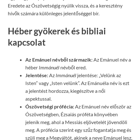
Eredete az Ószövetségig nyúlik vissza, és a keresztény
hívők számára különleges jelentőséggel bír.
Héber gyökerek és bibliai
kapcsolat
Az Emánuel névből származik:
Az Emánuel név a
héber
Immánuél
névből ered.
Jelentése:
Az
Immánuél
jelentése: „Velünk az
Isten” vagy „Isten velünk”. Az Emánuéla név is ezt
a jelentést hordozza, kiegészítve a női
aspektussal.
Ószövetségi prófécia:
Az Emánuel név először az
Ószövetségben, Ézsaiás próféta könyvében
jelenik meg, ahol a Messiás eljövetelét jövendöli
meg. A prófécia szerint egy szűz fogantatja meg és
szüli meg a Megváltót, akinek a neve Emánuel lesz,