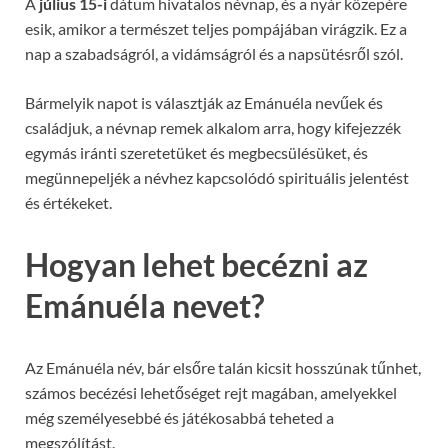
A
július 15-i
dátum hivatalos névnap, és a nyár közepére
esik, amikor a természet teljes pompájában virágzik. Ez a
nap a szabadságról, a vidámságról és a napsütésről szól.
Bármelyik napot is választják az Emánuéla nevűek és
családjuk, a névnap remek alkalom arra, hogy kifejezzék
egymás iránti szeretetüket és megbecsülésüket, és
megünnepeljék a névhez kapcsolódó spirituális jelentést
és értékeket.
Hogyan lehet becézni az
Emánuéla nevet?
Az Emánuéla név, bár elsőre talán kicsit hosszúnak tűnhet,
számos becézési lehetőséget rejt magában, amelyekkel
még személyesebbé és játékosabbá teheted a
megszólítást.