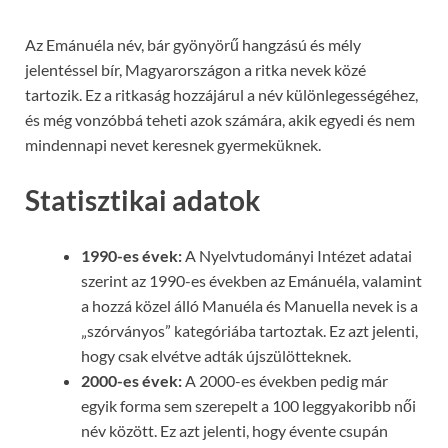
Az Emánuéla név, bár gyönyörű hangzású és mély
jelentéssel bír, Magyarországon a ritka nevek közé
tartozik. Ez a ritkaság hozzájárul a név különlegességéhez,
és még vonzóbbá teheti azok számára, akik egyedi és nem
mindennapi nevet keresnek gyermeküknek.
Statisztikai adatok
1990-es évek:
A Nyelvtudományi Intézet adatai
szerint az 1990-es években az Emánuéla, valamint
a hozzá közel álló Manuéla és Manuella nevek is a
„szórványos” kategóriába tartoztak. Ez azt jelenti,
hogy csak elvétve adták újszülötteknek.
2000-es évek:
A 2000-es években pedig már
egyik forma sem szerepelt a 100 leggyakoribb női
név között. Ez azt jelenti, hogy évente csupán