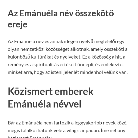
Az Emánuéla név összekötő
ereje
Az Emánuéla név és annak idegen nyelvű megfelelői egy
olyan nemzetközi közösséget alkotnak, amely összeköti a
különböző kultúrákat és nyelveket. Ez a közösség a hit, a
remény és a spiritualitás értékeit ünnepli, és emlékeztet
minket arra, hogy az isteni jelenlét mindenhol velünk van.
Közismert emberek
Emánuéla névvel
Bár az Emánuéla nem tartozik a leggyakoribb nevek közé,
mégis találkozhatunk vele a világ színpadán. Íme néhány
közismert Emánuéla: