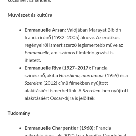
Művészet és kultúra
Emmanuelle Arsan:
Valójában Marayat Bibidh
francia írónő (1932–2005) álneve. Az erotikus
regényeiről ismert szerző legismertebb műve az
Emmanuelle
, ami számos filmfeldolgozást is
ihletett.
Emmanuelle Riva (1927–2017):
Francia
színésznő, akit a
Hiroshima, mon amour
(1959) és a
Szerelem
(2012) című filmekben nyújtott
alakításáért ismerhetünk. A
Szerelem
-ben nyújtott
alakításáért Oscar-díjra is jelölték.
Tudomány
Emmanuelle Charpentier (1968):
Francia
mikrobiológus, aki 2020-ban Jennifer Doudnával