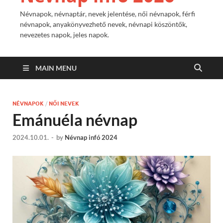
Névnapok, névnaptár, nevek jelentése, női névnapok, férfi
névnapok, anyakönyvezhető nevek, névnapi köszöntők,
nevezetes napok, jeles napok.
MAIN MENU
NÉVNAPOK
/
NŐI NEVEK
Emánuéla névnap
2024.10.01.
-
by
Névnap infó 2024