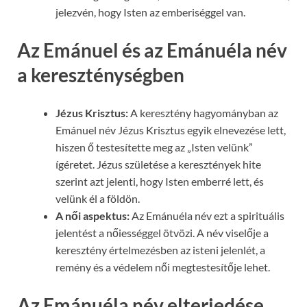
jelezvén, hogy Isten az emberiséggel van.
Az Emánuel és az Emánuéla név
a kereszténységben
Jézus Krisztus:
A keresztény hagyományban az
Emánuel név Jézus Krisztus egyik elnevezése lett,
hiszen ő testesítette meg az „Isten velünk”
ígéretet. Jézus születése a keresztények hite
szerint azt jelenti, hogy Isten emberré lett, és
velünk él a földön.
A női aspektus:
Az Emánuéla név ezt a spirituális
jelentést a nőiességgel ötvözi. A név viselője a
keresztény értelmezésben az isteni jelenlét, a
remény és a védelem női megtestesítője lehet.
Az Emánuéla név elterjedése