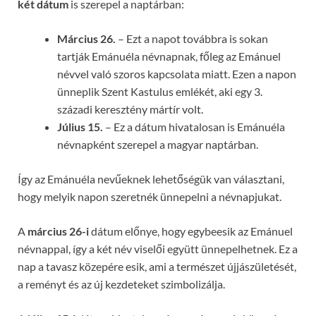
két dátum
is szerepel a naptárban:
Március 26.
– Ezt a napot továbbra is sokan
tartják Emánuéla névnapnak, főleg az Emánuel
névvel való szoros kapcsolata miatt. Ezen a napon
ünneplik Szent Kastulus emlékét, aki egy 3.
századi keresztény mártír volt.
Július 15.
– Ez a dátum hivatalosan is Emánuéla
névnapként szerepel a magyar naptárban.
Így az Emánuéla nevűeknek lehetőségük van választani,
hogy melyik napon szeretnék ünnepelni a névnapjukat.
A
március 26-i
dátum előnye, hogy egybeesik az Emánuel
névnappal, így a két név viselői együtt ünnepelhetnek. Ez a
nap a tavasz közepére esik, ami a természet újjászületését,
a reményt és az új kezdeteket szimbolizálja.