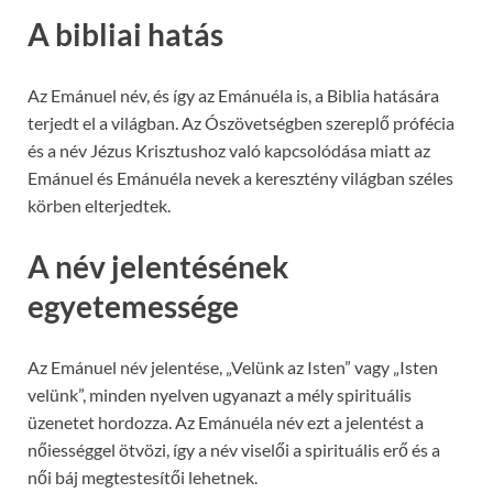
A bibliai hatás
Az Emánuel név, és így az Emánuéla is, a Biblia hatására
terjedt el a világban. Az Ószövetségben szereplő prófécia
és a név Jézus Krisztushoz való kapcsolódása miatt az
Emánuel és Emánuéla nevek a keresztény világban széles
körben elterjedtek.
A név jelentésének
egyetemessége
Az Emánuel név jelentése, „Velünk az Isten” vagy „Isten
velünk”, minden nyelven ugyanazt a mély spirituális
üzenetet hordozza. Az Emánuéla név ezt a jelentést a
nőiességgel ötvözi, így a név viselői a spirituális erő és a
női báj megtestesítői lehetnek.