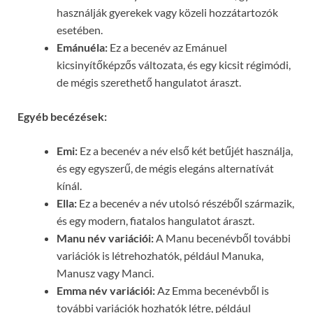
használják gyerekek vagy közeli hozzátartozók
esetében.
Emánuéla:
Ez a becenév az Emánuel
kicsinyítőképzős változata, és egy kicsit régimódi,
de mégis szerethető hangulatot áraszt.
Egyéb becézések:
Emi:
Ez a becenév a név első két betűjét használja,
és egy egyszerű, de mégis elegáns alternatívát
kínál.
Ella:
Ez a becenév a név utolsó részéből származik,
és egy modern, fiatalos hangulatot áraszt.
Manu név variációi:
A Manu becenévből további
variációk is létrehozhatók, például Manuka,
Manusz vagy Manci.
Emma név variációi:
Az Emma becenévből is
további variációk hozhatók létre, például