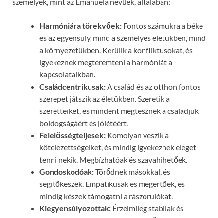
személyek, mint az Emánuéla nevűek, általában:
Harmóniára törekvőek:
Fontos számukra a béke
és az egyensúly, mind a személyes életükben, mind
a környezetükben. Kerülik a konfliktusokat, és
igyekeznek megteremteni a harmóniát a
kapcsolataikban.
Családcentrikusak:
A család és az otthon fontos
szerepet játszik az életükben. Szeretik a
szeretteiket, és mindent megtesznek a családjuk
boldogságáért és jólétéért.
Felelősségteljesek:
Komolyan veszik a
kötelezettségeiket, és mindig igyekeznek eleget
tenni nekik. Megbízhatóak és szavahihetőek.
Gondoskodóak:
Törődnek másokkal, és
segítőkészek. Empatikusak és megértőek, és
mindig készek támogatni a rászorulókat.
Kiegyensúlyozottak:
Érzelmileg stabilak és