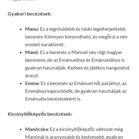
Gyakori becézések:
Manu:
Ez a legrövidebb és talán legelterjedtebb
becenév. Könnyen kimondható, és megőrzi a név
eredeti karakterét.
Manó:
Ez a becenév a Mánuel név régi magyar
beceneve, de az Emánuelhez és Emánuelához is
gyakran használják. Kedves és játékos hangulatot
áraszt.
Emma:
Ez a becenév az Emánuel női párjához, az
Emmához kapcsolódik, de gyakran használják az
Emánuéla becézéseként is.
Kicsinyítőképzős becézések:
Manócska:
Ez a kicsinyítőképzős változat még
Manónál is aranyosabb és kedvesebb, gyakran