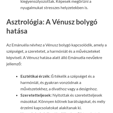
kiegyensúlyozottak. Képesek megőrizni a
nyugalmukat stresszes helyzetekben is.
Asztrológia: A Vénusz bolygó
hatása
Az Emánuéla névhez a Vénusz bolygó kapcsolódik, amely a
szépséget, a szeretetet, a harmóniát és a művészeteket
képviseli. A Vénusz hatása alatt álló Emánuéla nevűekre
jellemző:
Esztétikai érzék:
Értékelik a szépséget és a
harmóniát, és gyakran vonzódnak a
művészetekhez, a divathoz vagy a designhoz.
Szeretetteljesek:
Nyitottak és szeretetteljesek
másokkal. Könnyen kötnek barátságokat, és mély
érzelmi kapcsolatokat alakítanak ki.