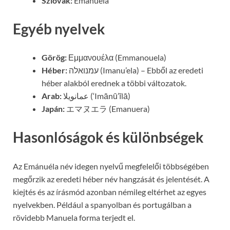
Szlovák:
Emanuela
Egyéb nyelvek
Görög:
Εμμανουέλα (Emmanouela)
Héber:
עמנואלה (Imanu’ela) – Ebből az eredeti
héber alakból erednek a többi változatok.
Arab:
عمانويلا (‘Imānū’īlā)
Japán:
エマヌエラ (Emanuera)
Hasonlóságok és különbségek
Az Emánuéla név idegen nyelvű megfelelői többségében
megőrzik az eredeti héber név hangzását és jelentését. A
kiejtés és az írásmód azonban némileg eltérhet az egyes
nyelvekben. Például a spanyolban és portugálban a
rövidebb Manuela forma terjedt el.