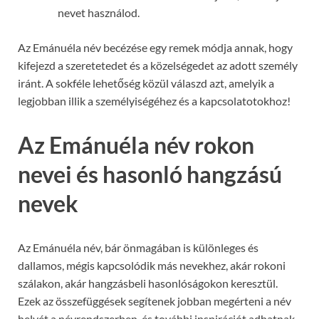
nevet használod.
Az Emánuéla név becézése egy remek módja annak, hogy
kifejezd a szeretetedet és a közelségedet az adott személy
iránt. A sokféle lehetőség közül válaszd azt, amelyik a
legjobban illik a személyiségéhez és a kapcsolatotokhoz!
Az Emánuéla név rokon
nevei és hasonló hangzású
nevek
Az Emánuéla név, bár önmagában is különleges és
dallamos, mégis kapcsolódik más nevekhez, akár rokoni
szálakon, akár hangzásbeli hasonlóságokon keresztül.
Ezek az összefüggések segítenek jobban megérteni a név
helyét a névrendszerben, és további inspirációt adhatnak