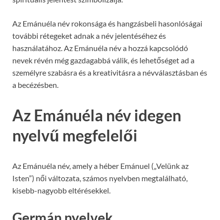
Az Emánuéla név rokonsága és hangzásbeli hasonlóságai
további rétegeket adnak a név jelentéséhez és
használatához. Az Emánuéla név a hozzá kapcsolódó
nevek révén még gazdagabbá válik, és lehetőséget ad a
személyre szabásra és a kreativitásra a névválasztásban és
a becézésben.
Az Emánuéla név idegen
nyelvű megfelelői
Az Emánuéla név, amely a héber Emánuel („Velünk az
Isten”) női változata, számos nyelvben megtalálható,
kisebb-nagyobb eltérésekkel.
Germán nyelvek