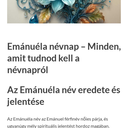
Emánuéla névnap – Minden,
amit tudnod kell a
névnapról
Az Emánuéla név eredete és
jelentése
Az Emánuéla név az Emánuel férfinév nőies párja, és
ugyanúgy mély spirituális jelentést hordoz magában.