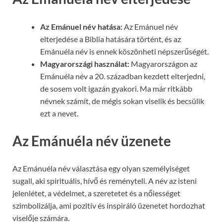
Az Emánuel név hatása:
Az Emánuel név
elterjedése a Biblia hatására történt, és az
Emánuéla név is ennek köszönheti népszerűségét.
Magyarországi használat:
Magyarországon az
Emánuéla név a 20. században kezdett elterjedni,
de sosem volt igazán gyakori. Ma már ritkább
névnek számít, de mégis sokan viselik és becsülik
ezt a nevet.
Az Emánuéla név üzenete
Az Emánuéla név választása egy olyan személyiséget
sugall, aki spirituális, hívő és reményteli. A név az isteni
jelenlétet, a védelmet, a szeretetet és a nőiességet
szimbolizálja, ami pozitív és inspiráló üzenetet hordozhat
viselője számára.