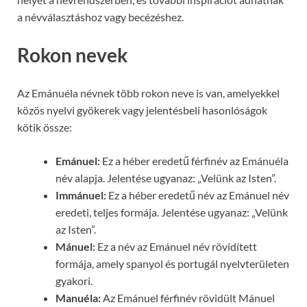
a névválasztáshoz vagy becézéshez.
Rokon nevek
Az Emánuéla névnek több rokon neve is van, amelyekkel
közös nyelvi gyökerek vagy jelentésbeli hasonlóságok
kötik össze:
Emánuel:
Ez a héber eredetű férfinév az Emánuéla
név alapja. Jelentése ugyanaz: „Velünk az Isten”.
Immánuel:
Ez a héber eredetű név az Emánuel név
eredeti, teljes formája. Jelentése ugyanaz: „Velünk
az Isten”.
Mánuel:
Ez a név az Emánuel név rövidített
formája, amely spanyol és portugál nyelvterületen
gyakori.
Manuéla:
Az Emánuel férfinév rövidült Mánuel