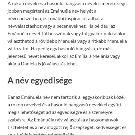
A rokon nevek és a hasonló hangzású nevek ismerete segít
jobban megérteni az Emánuéla név helyét a
névrendszerben, és további inspirációt adhat a
névválasztáshoz vagy a becenevekhez. Ha például az
Emánuéla nevet túl hosszúnak vagy túl gyakorinak találod,
választhatod a rövidebb Manuéla vagy a ritkább Manuella
változatot. Ha pedig egy hasonló hangzású, de más
jelentésű nevet keresel, akkor az Emília, a Melánia vagy
akár a Daniela is jó választás lehet.
A név egyedisége
Bár az Emánuéla név nem tartozik a leggyakoribbak közé,
a rokon neveivel és a hasonló hangzású nevekkel együtt
mégis lehetőséget ad az egyediségre és a személyre
szabásra. Az Emánuéla név választása a hagyományok
tiszteletét és a név mögött rejlő szépséget, kedvességet és
spirituális jelentést szimbolizálja.