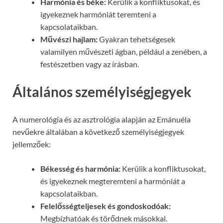
Harmónia és béke:
Kerülik a konfliktusokat, és
igyekeznek harmóniát teremteni a
kapcsolataikban.
Művészi hajlam:
Gyakran tehetségesek
valamilyen művészeti ágban, például a zenében, a
festészetben vagy az írásban.
Általános személyiségjegyek
A numerológia és az asztrológia alapján az Emánuéla
nevűekre általában a következő személyiségjegyek
jellemzőek:
Békesség és harmónia:
Kerülik a konfliktusokat,
és igyekeznek megteremteni a harmóniát a
kapcsolataikban.
Felelősségteljesek és gondoskodóak:
Megbízhatóak és törődnek másokkal.