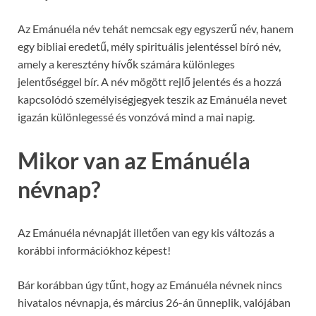
Az Emánuéla név tehát nemcsak egy egyszerű név, hanem
egy bibliai eredetű, mély spirituális jelentéssel bíró név,
amely a keresztény hívők számára különleges
jelentőséggel bír. A név mögött rejlő jelentés és a hozzá
kapcsolódó személyiségjegyek teszik az Emánuéla nevet
igazán különlegessé és vonzóvá mind a mai napig.
Mikor van az Emánuéla
névnap?
Az Emánuéla névnapját illetően van egy kis változás a
korábbi információkhoz képest!
Bár korábban úgy tűnt, hogy az Emánuéla névnek nincs
hivatalos névnapja, és március 26-án ünneplik, valójában