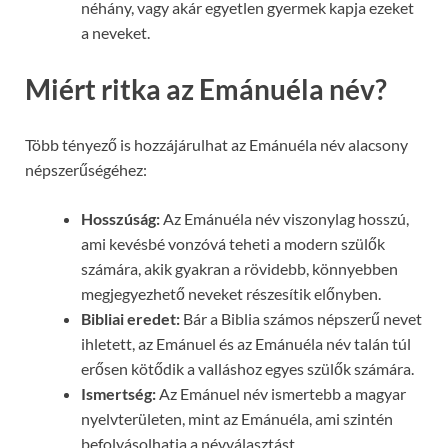
néhány, vagy akár egyetlen gyermek kapja ezeket
a neveket.
Miért ritka az Emánuéla név?
Több tényező is hozzájárulhat az Emánuéla név alacsony
népszerűségéhez:
Hosszúság:
Az Emánuéla név viszonylag hosszú,
ami kevésbé vonzóvá teheti a modern szülők
számára, akik gyakran a rövidebb, könnyebben
megjegyezhető neveket részesítik előnyben.
Bibliai eredet:
Bár a Biblia számos népszerű nevet
ihletett, az Emánuel és az Emánuéla név talán túl
erősen kötődik a valláshoz egyes szülők számára.
Ismertség:
Az Emánuel név ismertebb a magyar
nyelvterületen, mint az Emánuéla, ami szintén
befolyásolhatja a névválasztást.