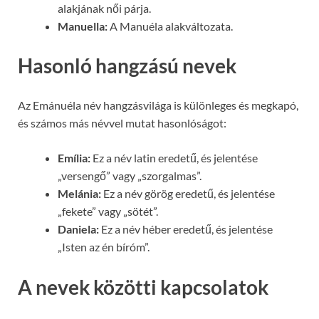
alakjának női párja.
Manuella:
A Manuéla alakváltozata.
Hasonló hangzású nevek
Az Emánuéla név hangzásvilága is különleges és megkapó,
és számos más névvel mutat hasonlóságot:
Emília:
Ez a név latin eredetű, és jelentése
„versengő” vagy „szorgalmas”.
Melánia:
Ez a név görög eredetű, és jelentése
„fekete” vagy „sötét”.
Daniela:
Ez a név héber eredetű, és jelentése
„Isten az én bíróm”.
A nevek közötti kapcsolatok