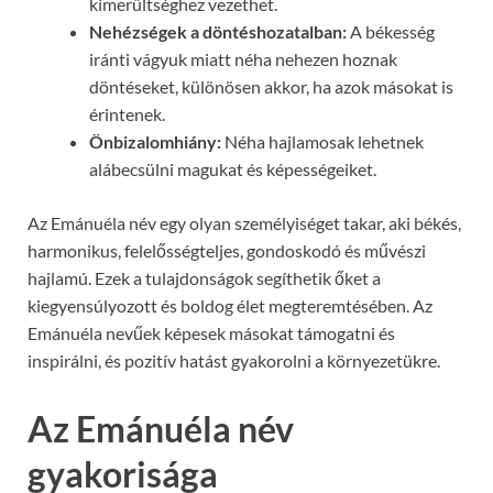
kimerültséghez vezethet.
Nehézségek a döntéshozatalban:
A békesség
iránti vágyuk miatt néha nehezen hoznak
döntéseket, különösen akkor, ha azok másokat is
érintenek.
Önbizalomhiány:
Néha hajlamosak lehetnek
alábecsülni magukat és képességeiket.
Az Emánuéla név egy olyan személyiséget takar, aki békés,
harmonikus, felelősségteljes, gondoskodó és művészi
hajlamú. Ezek a tulajdonságok segíthetik őket a
kiegyensúlyozott és boldog élet megteremtésében. Az
Emánuéla nevűek képesek másokat támogatni és
inspirálni, és pozitív hatást gyakorolni a környezetükre.
Az Emánuéla név
gyakorisága