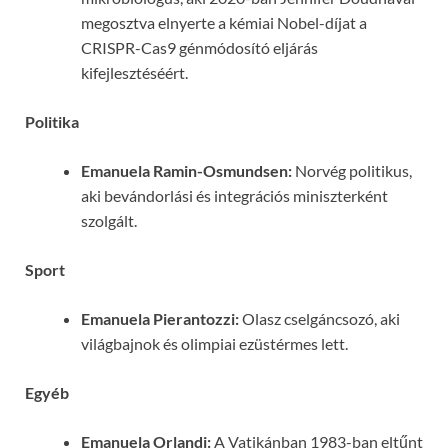
megosztva elnyerte a kémiai Nobel-díjat a
CRISPR-Cas9 génmódosító eljárás
kifejlesztéséért.
Politika
Emanuela Ramin-Osmundsen:
Norvég politikus,
aki bevándorlási és integrációs miniszterként
szolgált.
Sport
Emanuela Pierantozzi:
Olasz cselgáncsozó, aki
világbajnok és olimpiai ezüstérmes lett.
Egyéb
Emanuela Orlandi:
A Vatikánban 1983-ban eltűnt