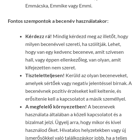
Emmácska, Emmike vagy Emmi.
Fontos szempontok a becenév használatakor:
Kérdezz rá!
Mindig kérdezd meg az illetőt, hogy
milyen becenévvel szereti, ha szólítják. Lehet,
hogy van egy kedvenc beceneve, amit szívesen
hall, vagy éppen ellenkezőleg, van olyan, amit
kifejezetten nem szeret.
Tiszteletteljesen!
Kerüld az olyan beceneveket,
amelyek sértőek vagy negatív jelentéssel bírnak. A
becenévnek pozitív érzéseket kell keltenie, és
erősítenie kell a kapcsolatot a másik személlyel.
A megfelelő környezetben!
A becenevek
használata általában a közeli kapcsolatot és a
bizalmat jelzi. Ügyelj arra, hogy mikor és kivel
használod őket. Hivatalos helyzetekben vagy új
ismerősökkel való találkozáskor jobb, ha a teljes