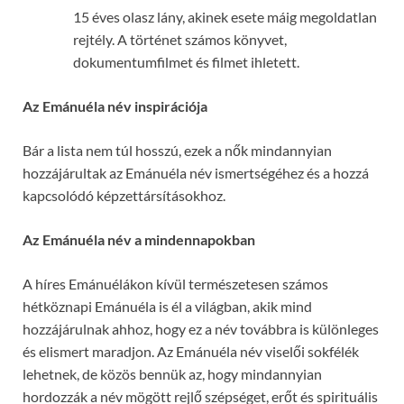
15 éves olasz lány, akinek esete máig megoldatlan
rejtély. A történet számos könyvet,
dokumentumfilmet és filmet ihletett.
Az Emánuéla név inspirációja
Bár a lista nem túl hosszú, ezek a nők mindannyian
hozzájárultak az Emánuéla név ismertségéhez és a hozzá
kapcsolódó képzettársításokhoz.
Az Emánuéla név a mindennapokban
A híres Emánuélákon kívül természetesen számos
hétköznapi Emánuéla is él a világban, akik mind
hozzájárulnak ahhoz, hogy ez a név továbbra is különleges
és elismert maradjon. Az Emánuéla név viselői sokfélék
lehetnek, de közös bennük az, hogy mindannyian
hordozzák a név mögött rejlő szépséget, erőt és spirituális