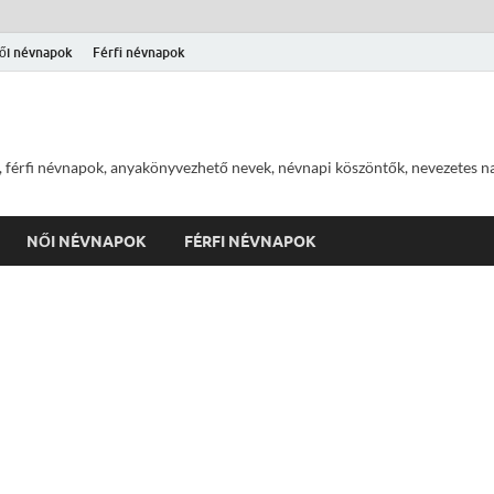
ői névnapok
Férfi névnapok
 férfi névnapok, anyakönyvezhető nevek, névnapi köszöntők, nevezetes na
NŐI NÉVNAPOK
FÉRFI NÉVNAPOK