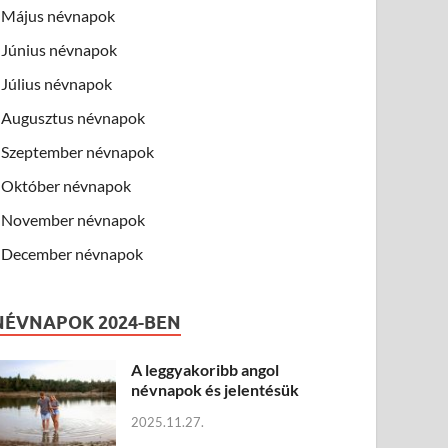
Május névnapok
Június névnapok
Július névnapok
Augusztus névnapok
Szeptember névnapok
Október névnapok
November névnapok
December névnapok
NÉVNAPOK 2024-BEN
A leggyakoribb angol
névnapok és jelentésük
2025.11.27.