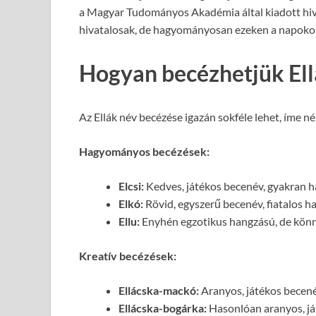
a Magyar Tudományos Akadémia által kiadott hi
hivatalosak, de hagyományosan ezeken a napokon
Hogyan becézhetjük Ell
Az Ellák név becézése igazán sokféle lehet, íme né
Hagyományos becézések:
Elcsi:
Kedves, játékos becenév, gyakran h
Elkó:
Rövid, egyszerű becenév, fiatalos h
Ellu:
Enyhén egzotikus hangzású, de kön
Kreatív becézések:
Ellácska-mackó:
Aranyos, játékos becené
Ellácska-bogárka:
Hasonlóan aranyos, já