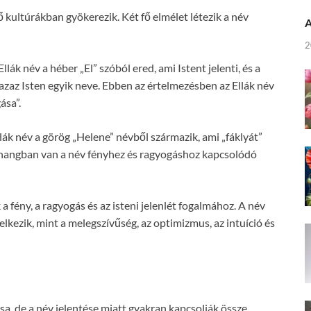
ő kultúrákban gyökerezik. Két fő elmélet létezik a név
A
2
llák név a héber „El” szóból ered, ami Istent jelenti, és a
, azaz Isten egyik neve. Ebben az értelmezésben az Ellák név
ása”.
lák név a görög „Helene” névből származik, ami „fáklyát”
szhangban van a név fényhez és ragyogáshoz kapcsolódó
a fény, a ragyogás és az isteni jelenlét fogalmához. A név
lkezik, mint a melegszívűség, az optimizmus, az intuíció és
sa, de a név jelentése miatt gyakran kapcsolják össze