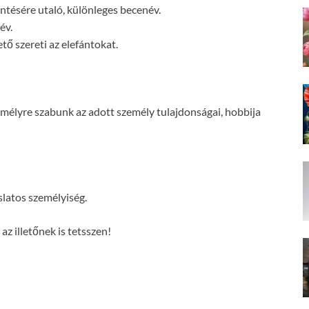
ntésére utaló, különleges becenév.
év.
ető szereti az elefántokat.
mélyre szabunk az adott személy tulajdonságai, hobbija
slatos személyiség.
z illetőnek is tetsszen!