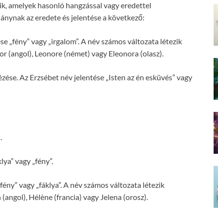
ik, amelyek hasonló hangzással vagy eredettel
hánynak az eredete és jelentése a következő:
se „fény” vagy „irgalom”. A név számos változata létezik
r (angol), Leonore (német) vagy Eleonora (olasz).
ése. Az Erzsébet név jelentése „Isten az én esküvés” vagy
.
lya” vagy „fény”.
fény” vagy „fáklya”. A név számos változata létezik
angol), Hélène (francia) vagy Jelena (orosz).