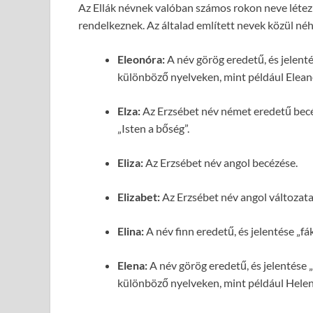
Az Ellák névnek valóban számos rokon neve létez
rendelkeznek. Az általad említett nevek közül né
Eleonóra:
A név görög eredetű, és jelenté
különböző nyelveken, mint például Eleano
Elza:
Az Erzsébet név német eredetű becéz
„Isten a bőség”.
Eliza:
Az Erzsébet név angol becézése.
Elizabet:
Az Erzsébet név angol változata
Elina:
A név finn eredetű, és jelentése „fák
Elena:
A név görög eredetű, és jelentése „
különböző nyelveken, mint például Helen (