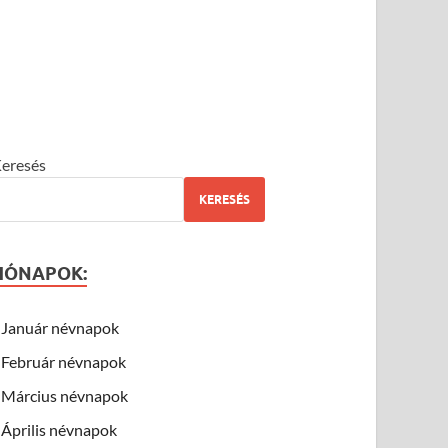
eresés
KERESÉS
HÓNAPOK:
Január névnapok
Február névnapok
Március névnapok
Április névnapok