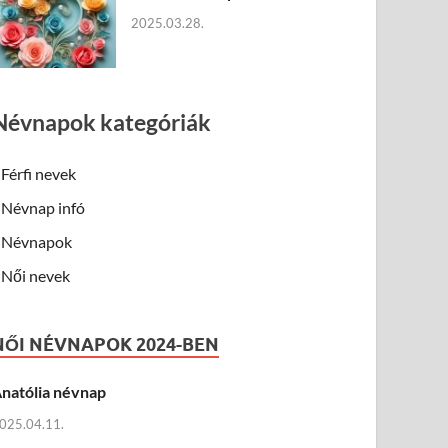
2025.03.28.
Névnapok kategóriák
Férfi nevek
Névnap infó
Névnapok
Női nevek
NŐI NÉVNAPOK 2024-BEN
natólia névnap
025.04.11.