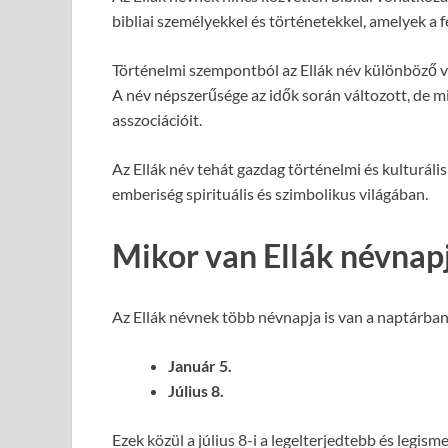
bibliai személyekkel és történetekkel, amelyek a fé
Történelmi szempontból az Ellák név különböző v
A név népszerűsége az idők során változott, de mi
asszociációit.
Az Ellák név tehát gazdag történelmi és kulturális
emberiség spirituális és szimbolikus világában.
Mikor van Ellák névnap
Az Ellák névnek több névnapja is van a naptárban
Január 5.
Július 8.
Ezek közül a július 8-i a legelterjedtebb és legis