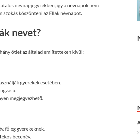
vatalos névnapjegyzékben, így a névnapok nem
 szokás köszönteni az Ellák névnapot.
ák nevet?
hány ötlet az általad említetteken kívül:
asználják gyerekek esetében.
angzású.
nyen megjegyezhető.
A
v, főleg gyerekeknek.
2
tékos becenév.