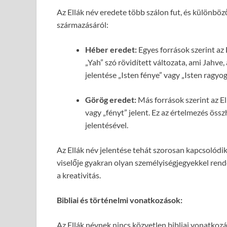
Az Ellák név eredete több szálon fut, és különböz
származásáról:
Héber eredet:
Egyes források szerint az E
„Yah” szó rövidített változata, ami Jahve
jelentése „Isten fénye” vagy „Isten ragyog
Görög eredet:
Más források szerint az El
vagy „fényt” jelent. Ez az értelmezés ös
jelentésével.
Az Ellák név jelentése tehát szorosan kapcsolódik 
viselője gyakran olyan személyiségjegyekkel rende
a kreativitás.
Bibliai és történelmi vonatkozások:
Az Ellák névnek nincs közvetlen bibliai vonatkozá