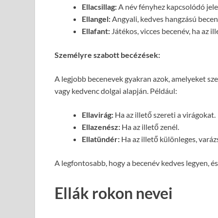
Ellacsillag:
A név fényhez kapcsolódó jele
Ellangel:
Angyali, kedves hangzású becen
Ellafant:
Játékos, vicces becenév, ha az ill
Személyre szabott becézések:
A legjobb becenevek gyakran azok, amelyeket sze
vagy kedvenc dolgai alapján. Például:
Ellavirág:
Ha az illető szereti a virágokat.
Ellazenész:
Ha az illető zenél.
Ellatündér:
Ha az illető különleges, varáz
A legfontosabb, hogy a becenév kedves legyen, és a
Ellák rokon nevei