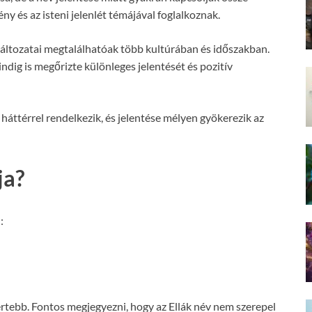
ny és az isteni jelenlét témájával foglalkoznak.
áltozatai megtalálhatóak több kultúrában és időszakban.
ndig is megőrizte különleges jelentését és pozitív
 háttérrel rendelkezik, és jelentése mélyen gyökerezik az
ja?
:
mertebb. Fontos megjegyezni, hogy az Ellák név nem szerepel