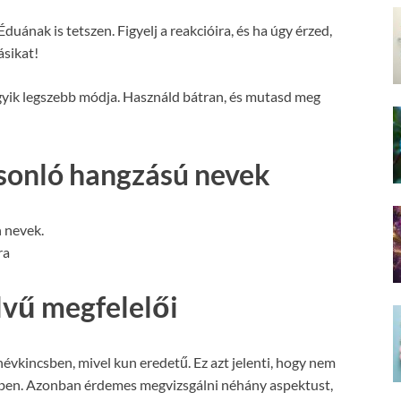
duának is tetszen. Figyelj a reakcióira, és ha úgy érzed,
ásikat!
egyik legszebb módja. Használd bátran, és mutasd meg
sonló hangzású nevek
 nevek.
ra
lvű megfelelői
névkincsben, mivel kun eredetű. Ez azt jelenti, hogy nem
kben. Azonban érdemes megvizsgálni néhány aspektust,