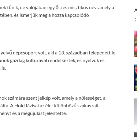
k tűnik, de valójában egy ősi és misztikus név, amely a
A
etében, és ismerjük meg a hozzá kapcsolódó
2
elvű népcsoport volt, aki a 13. században telepedett le
unok gazdag kultúrával rendelkeztek, és nyelvük és
is.
nok számára szent jelkép volt, amely a nőiességet, a
lta. A Hold fázisai az élet különböző szakaszait
eményt és a megújulást jelentette.