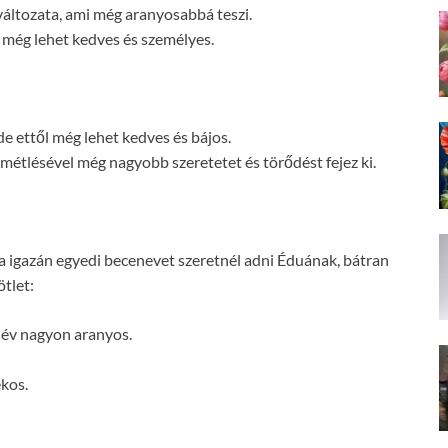
áltozata, ami még aranyosabbá teszi.
l még lehet kedves és személyes.
de ettől még lehet kedves és bájos.
smétlésével még nagyobb szeretetet és törődést fejez ki.
a igazán egyedi becenevet szeretnél adni Éduának, bátran
tlet:
név nagyon aranyos.
ékos.