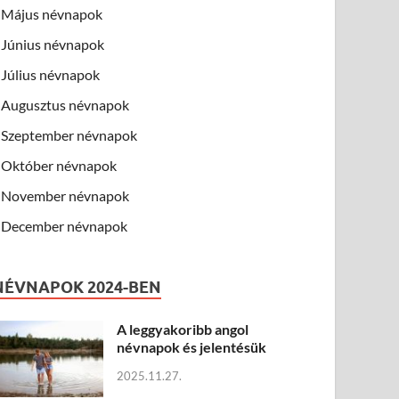
Május névnapok
Június névnapok
Július névnapok
Augusztus névnapok
Szeptember névnapok
Október névnapok
November névnapok
December névnapok
NÉVNAPOK 2024-BEN
A leggyakoribb angol
névnapok és jelentésük
2025.11.27.