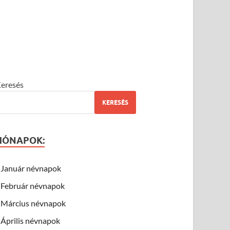
eresés
KERESÉS
HÓNAPOK:
Január névnapok
Február névnapok
Március névnapok
Április névnapok