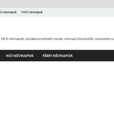
ői névnapok
Férfi névnapok
 férfi névnapok, anyakönyvezhető nevek, névnapi köszöntők, nevezetes na
NŐI NÉVNAPOK
FÉRFI NÉVNAPOK