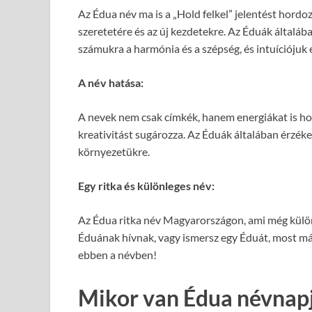
Az Édua név ma is a „Hold felkel” jelentést hordoz
szeretetére és az új kezdetekre. Az Éduák általá
számukra a harmónia és a szépség, és intuíciójuk 
A név hatása:
A nevek nem csak címkék, hanem energiákat is ho
kreativitást sugározza. Az Éduák általában érzék
környezetükre.
Egy ritka és különleges név:
Az Édua ritka név Magyarországon, ami még különl
Éduának hívnak, vagy ismersz egy Éduát, most már
ebben a névben!
Mikor van Édua névnap