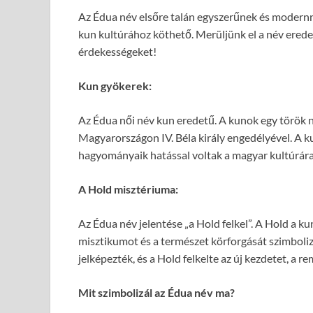
Az Édua név elsőre talán egyszerűnek és modernne
kun kultúrához köthető. Merüljünk el a név ered
érdekességeket!
Kun gyökerek:
Az Édua női név kun eredetű. A kunok egy török ny
Magyarországon IV. Béla király engedélyével. A k
hagyományaik hatással voltak a magyar kultúrára 
A Hold misztériuma:
Az Édua név jelentése „a Hold felkel”. A Hold a ku
misztikumot és a természet körforgását szimbolizá
jelképezték, és a Hold felkelte az új kezdetet, a r
Mit szimbolizál az Édua név ma?