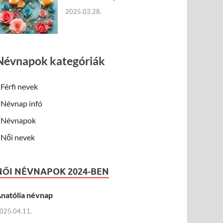
2025.03.28.
Névnapok kategóriák
Férfi nevek
Névnap infó
Névnapok
Női nevek
NŐI NÉVNAPOK 2024-BEN
natólia névnap
025.04.11.