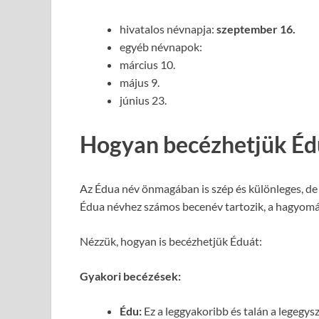
hivatalos névnapja:
szeptember 16.
egyéb névnapok:
március 10.
május 9.
június 23.
Hogyan becézhetjük Éd
Az Édua név önmagában is szép és különleges, de
Édua névhez számos becenév tartozik, a hagyomány
Nézzük, hogyan is becézhetjük Éduát:
Gyakori becézések:
Édu:
Ez a leggyakoribb és talán a legegy