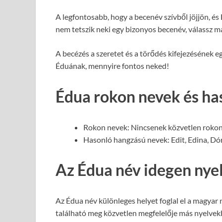
A legfontosabb, hogy a becenév szívből jöjjön, és É
nem tetszik neki egy bizonyos becenév, válassz m
A becézés a szeretet és a törődés kifejezésének 
Éduának, mennyire fontos neked!
Édua rokon nevek és ha
Rokon nevek: Nincsenek közvetlen rokon
Hasonló hangzású nevek: Edit, Edina, Dó
Az Édua név idegen nye
Az Édua név különleges helyet foglal el a magyar 
található meg közvetlen megfelelője más nyelve