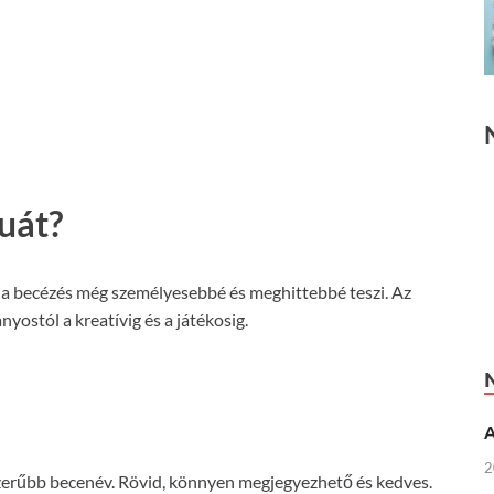
uát?
 a becézés még személyesebbé és meghittebbé teszi. Az
ostól a kreatívig és a játékosig.
A
2
szerűbb becenév. Rövid, könnyen megjegyezhető és kedves.