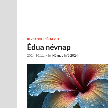
NÉVNAPOK
/
NŐI NEVEK
Édua névnap
2024.10.11.
-
by
Névnap infó 2024