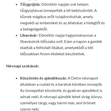
Tűzgyújtás:
Dömötör napján sok helyen
tűzgyújtással ünnepelték a tél beköszöntét. A
tűznek mágikus erőt tulajdonítottak, amely
megvédi az embereket és az állatokat a hidegtől és
a betegségektől.
Libavásár:
Dömötör napja hagyományosan a
libavásárok időszaka volt. Ezen a napon a gazdák
eladták a felhizlalt libákat, amelyekből a téli
időszakban finom ételeket készítettek.
Névnapi szokások:
Köszöntés és ajándékozás:
A Detre névnapot
általában a család és a barátok körében ünneplik.
Az ünnepeltet köszöntik, és gyakran ajándékot is
adnak neki. A névnapi ajándék lehet virág, könyv,
személyes tárgy, vagy bármi más, ami örömet
szerez neki.