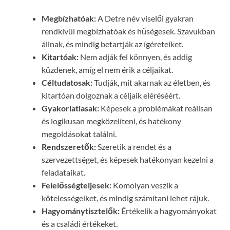
Megbízhatóak:
A Detre név viselői gyakran
rendkívül megbízhatóak és hűségesek. Szavukban
állnak, és mindig betartják az ígéreteiket.
Kitartóak:
Nem adják fel könnyen, és addig
küzdenek, amíg el nem érik a céljaikat.
Céltudatosak:
Tudják, mit akarnak az életben, és
kitartóan dolgoznak a céljaik eléréséért.
Gyakorlatiasak:
Képesek a problémákat reálisan
és logikusan megközelíteni, és hatékony
megoldásokat találni.
Rendszeretők:
Szeretik a rendet és a
szervezettséget, és képesek hatékonyan kezelni a
feladataikat.
Felelősségteljesek:
Komolyan veszik a
kötelességeiket, és mindig számítani lehet rájuk.
Hagyománytisztelők:
Értékelik a hagyományokat
és a családi értékeket.