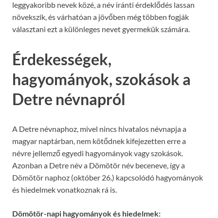
leggyakoribb nevek közé, a név iránti érdeklődés lassan
növekszik, és várhatóan a jövőben még többen fogják
választani ezt a különleges nevet gyermekük számára.
Érdekességek,
hagyományok, szokások a
Detre névnapról
A Detre névnaphoz, mivel nincs hivatalos névnapja a
magyar naptárban, nem kötődnek kifejezetten erre a
névre jellemző egyedi hagyományok vagy szokások.
Azonban a Detre név a Dömötör név beceneve, így a
Dömötör naphoz (október 26.) kapcsolódó hagyományok
és hiedelmek vonatkoznak rá is.
Dömötör-napi hagyományok és hiedelmek: