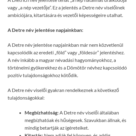
vagy „a nép vezetője”. Ez a jelentés a Detre név viselőinek
ambíciójára, kitartására és vezetői képességeire utalhat.
A Detre név jelentése napjainkban:
A Detre név jelentése napjainkban már nem közvetlenül
kapcsolódik az eredeti „föld” vagy „földesúr” jelentéshez.
A név inkább a magyar névadási hagyományokhoz, a
történelmi gyökerekhez és a Dömötör névhez kapcsolódó
pozitív tulajdonságokhoz kötődik.
A Detre név viselői gyakran rendelkeznek a következő
tulajdonságokkal:
Megbízhatóság:
A Detre név viselői általában
megbízhatóak és hűségesek. Szavukban állnak, és
mindig betartják az ígéreteiket.
Kitartás:
Nem adják fel könnyen, és addig