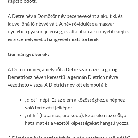
kapcsolódott.
A Detre név a Dömötör név beceneveként alakult ki, és
idővel önálló névvé vált. A név rövidülése a magyar
nyelvben gyakori jelenség, és általában a könnyebb kiejtés
és a személyesebb hangvétel miatt történik.
Germán gyökerek:
A Dömötör név, amelyből a Detre származik, a görög
Demetriosz néven keresztül a germán Dietrich névre
vezethető vissza. A Dietrich név két elemből áll:
„diot” (nép): Ez az elem a közösséghez, a néphez
való tartozást jelképezi.
„rihhi” (hatalmas, uralkodó): Ez az elem az erőt, a
hatalmat és a vezetői képességeket hangsúlyozza.
A Dietrich név jelentése tehát „a nép hatalmas uralkodója”