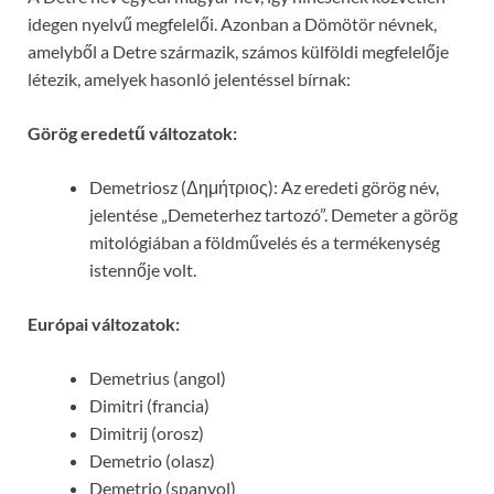
idegen nyelvű megfelelői. Azonban a Dömötör névnek,
amelyből a Detre származik, számos külföldi megfelelője
létezik, amelyek hasonló jelentéssel bírnak:
Görög eredetű változatok:
Demetriosz (Δημήτριος): Az eredeti görög név,
jelentése „Demeterhez tartozó”. Demeter a görög
mitológiában a földművelés és a termékenység
istennője volt.
Európai változatok:
Demetrius (angol)
Dimitri (francia)
Dimitrij (orosz)
Demetrio (olasz)
Demetrio (spanyol)