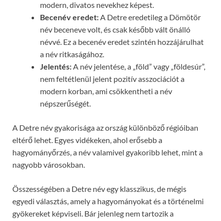
modern, divatos nevekhez képest.
Becenév eredet:
A Detre eredetileg a Dömötör
név beceneve volt, és csak később vált önálló
névvé. Ez a becenév eredet szintén hozzájárulhat
a név ritkaságához.
Jelentés:
A név jelentése, a „föld” vagy „földesúr”,
nem feltétlenül jelent pozitív asszociációt a
modern korban, ami csökkentheti a név
népszerűségét.
A Detre név gyakorisága az ország különböző régióiban
eltérő lehet. Egyes vidékeken, ahol erősebb a
hagyományőrzés, a név valamivel gyakoribb lehet, mint a
nagyobb városokban.
Összességében a Detre név egy klasszikus, de mégis
egyedi választás, amely a hagyományokat és a történelmi
gyökereket képviseli. Bár jelenleg nem tartozik a