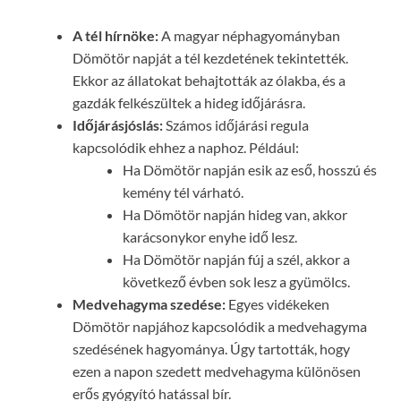
A tél hírnöke:
A magyar néphagyományban
Dömötör napját a tél kezdetének tekintették.
Ekkor az állatokat behajtották az ólakba, és a
gazdák felkészültek a hideg időjárásra.
Időjárásjóslás:
Számos időjárási regula
kapcsolódik ehhez a naphoz. Például:
Ha Dömötör napján esik az eső, hosszú és
kemény tél várható.
Ha Dömötör napján hideg van, akkor
karácsonykor enyhe idő lesz.
Ha Dömötör napján fúj a szél, akkor a
következő évben sok lesz a gyümölcs.
Medvehagyma szedése:
Egyes vidékeken
Dömötör napjához kapcsolódik a medvehagyma
szedésének hagyománya. Úgy tartották, hogy
ezen a napon szedett medvehagyma különösen
erős gyógyító hatással bír.