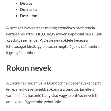
Detrus
Detruska
Detrikém
A becézés kiválasztása mindig személyes preferencia
kérdése, és attól is függ, hogy milyen kapcsolatban állunk
az adott személlyel. A Detre név sokféle becézési
lehetőséget kínál, így biztosan megtaláljuk a számunkra
legmegfelelőbbet.
Rokon nevek
A Detre névnek, mivel a Dömötör név beceneveként jött
létre, a legközvetlenebb rokona a Dömötör. Emellett
vannak más, hasonló hangzású vagy jelentésű nevek is,
amelyeket figyelembe vehetünk: