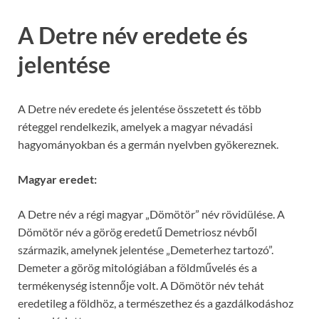
A Detre név eredete és
jelentése
A Detre név eredete és jelentése összetett és több
réteggel rendelkezik, amelyek a magyar névadási
hagyományokban és a germán nyelvben gyökereznek.
Magyar eredet:
A Detre név a régi magyar „Dömötör” név rövidülése. A
Dömötör név a görög eredetű Demetriosz névből
származik, amelynek jelentése „Demeterhez tartozó”.
Demeter a görög mitológiában a földművelés és a
termékenység istennője volt. A Dömötör név tehát
eredetileg a földhöz, a természethez és a gazdálkodáshoz