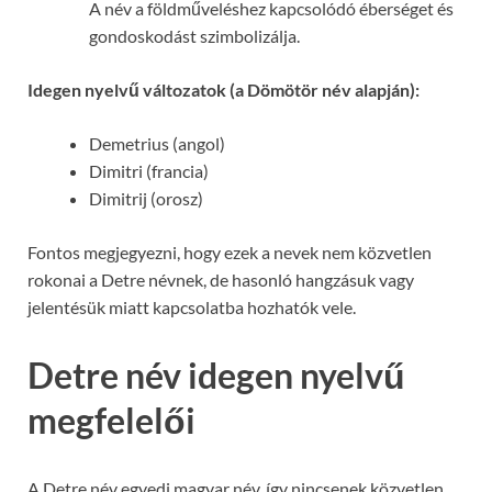
A név a földműveléshez kapcsolódó éberséget és
gondoskodást szimbolizálja.
Idegen nyelvű változatok (a Dömötör név alapján):
Demetrius (angol)
Dimitri (francia)
Dimitrij (orosz)
Fontos megjegyezni, hogy ezek a nevek nem közvetlen
rokonai a Detre névnek, de hasonló hangzásuk vagy
jelentésük miatt kapcsolatba hozhatók vele.
Detre név idegen nyelvű
megfelelői
A Detre név egyedi magyar név, így nincsenek közvetlen