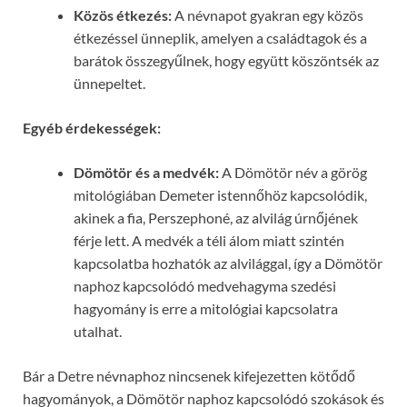
Közös étkezés:
A névnapot gyakran egy közös
étkezéssel ünneplik, amelyen a családtagok és a
barátok összegyűlnek, hogy együtt köszöntsék az
ünnepeltet.
Egyéb érdekességek:
Dömötör és a medvék:
A Dömötör név a görög
mitológiában Demeter istennőhöz kapcsolódik,
akinek a fia, Perszephoné, az alvilág úrnőjének
férje lett. A medvék a téli álom miatt szintén
kapcsolatba hozhatók az alvilággal, így a Dömötör
naphoz kapcsolódó medvehagyma szedési
hagyomány is erre a mitológiai kapcsolatra
utalhat.
Bár a Detre névnaphoz nincsenek kifejezetten kötődő
hagyományok, a Dömötör naphoz kapcsolódó szokások és