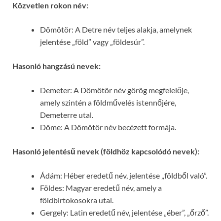
Közvetlen rokon név:
Dömötör: A Detre név teljes alakja, amelynek
jelentése „föld” vagy „földesúr”.
Hasonló hangzású nevek:
Demeter: A Dömötör név görög megfelelője,
amely szintén a földművelés istennőjére,
Demeterre utal.
Döme: A Dömötör név becézett formája.
Hasonló jelentésű nevek (földhöz kapcsolódó nevek):
Ádám: Héber eredetű név, jelentése „földből való”.
Földes: Magyar eredetű név, amely a
földbirtokosokra utal.
Gergely: Latin eredetű név, jelentése „éber”, „őrző”.