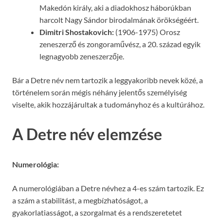
Makedón király, aki a diadokhosz háborúkban
harcolt Nagy Sándor birodalmának örökségéért.
Dimitri Shostakovich:
(1906-1975) Orosz
zeneszerző és zongoraművész, a 20. század egyik
legnagyobb zeneszerzője.
Bár a Detre név nem tartozik a leggyakoribb nevek közé, a
történelem során mégis néhány jelentős személyiség
viselte, akik hozzájárultak a tudományhoz és a kultúrához.
A Detre név elemzése
Numerológia:
A numerológiában a Detre névhez a 4-es szám tartozik. Ez
a szám a stabilitást, a megbízhatóságot, a
gyakorlatiasságot, a szorgalmat és a rendszeretetet