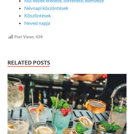
Női nevek eredete, története, elemzése
Névnapi köszöntések
Köszöntések
Neved napja
Post Views:
428
RELATED POSTS