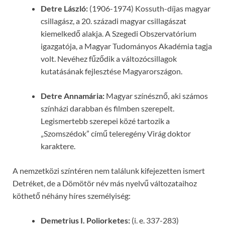
Detre László:
(1906-1974) Kossuth-díjas magyar
csillagász, a 20. századi magyar csillagászat
kiemelkedő alakja. A Szegedi Obszervatórium
igazgatója, a Magyar Tudományos Akadémia tagja
volt. Nevéhez fűződik a változócsillagok
kutatásának fejlesztése Magyarországon.
Detre Annamária:
Magyar színésznő, aki számos
színházi darabban és filmben szerepelt.
Legismertebb szerepei közé tartozik a
„Szomszédok” című teleregény Virág doktor
karaktere.
A nemzetközi színtéren nem találunk kifejezetten ismert
Detréket, de a Dömötör név más nyelvű változataihoz
köthető néhány híres személyiség:
Demetrius I. Poliorketes:
(i. e. 337-283)