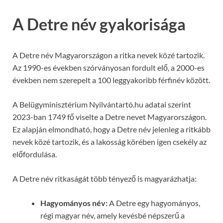
A Detre név gyakorisága
A Detre név Magyarországon a ritka nevek közé tartozik.
Az 1990-es években szórványosan fordult elő, a 2000-es
években nem szerepelt a 100 leggyakoribb férfinév között.
A Belügyminisztérium Nyilvántartó.hu adatai szerint
2023-ban 1749 fő viselte a Detre nevet Magyarországon.
Ez alapján elmondható, hogy a Detre név jelenleg a ritkább
nevek közé tartozik, és a lakosság körében igen csekély az
előfordulása.
A Detre név ritkaságát több tényező is magyarázhatja:
Hagyományos név:
A Detre egy hagyományos,
régi magyar név, amely kevésbé népszerű a