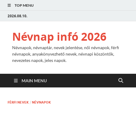
TOP MENU
2026.08.10.
Névnap infó 2026
Névnapok, névnaptár, nevek jelentése, női névnapok, férfi
névnapok, anyakönyvezhető nevek, névnapi köszöntők,
nevezetes napok, jeles napok.
MAIN MENU
FÉRFI NEVEK
/
NÉVNAPOK