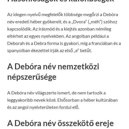
Az idegen nyelvű megfelelők többsége megőrzi a Debóra
név eredeti héber gyökereit, és a „Dvora” („méh”) szóhoz
kapcsolódik. Az írásmód és a kiejtés azonban némileg
eltérhet az egyes nyelvekben. Az angolban például a
Deborah és a Debra forma is gyakori, míg a franciában és a
spanyolban ékezettel írják az első „e” betűt.
A Debóra név nemzetközi
népszerűsége
A Debóra név világszerte ismert, de nem tartozik a
leggyakoribb nevek közé. Elsősorban a héber kultúrában
és az angol nyelvterületen fordul elő.
A Debóra név összekötő ereje