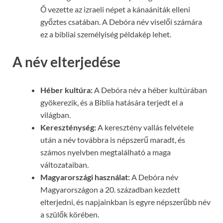
Ő vezette az izraeli népet a kánaániták elleni
győztes csatában. A Debóra név viselői számára
ez a bibliai személyiség példakép lehet.
A név elterjedése
Héber kultúra:
A Debóra név a héber kultúrában
gyökerezik, és a Biblia hatására terjedt el a
világban.
Kereszténység:
A keresztény vallás felvétele
után a név továbbra is népszerű maradt, és
számos nyelvben megtalálható a maga
változataiban.
Magyarországi használat:
A Debóra név
Magyarországon a 20. században kezdett
elterjedni, és napjainkban is egyre népszerűbb név
a szülők körében.