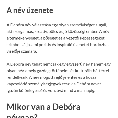
A név üzenete
A Debóra név választása egy olyan személyiséget sugall,
aki szorgalmas, kreatív, bölcs és jó közösségi ember. A név
a termékenységet, a bőséget és a vezetői képességeket
szimbolizálja, ami pozitív és inspiráló üzenetet hordozhat
viselője számára.
A Debóra név tehát nemcsak egy egyszerű név, hanem egy
olyan név, amely gazdag történelmi és kulturális háttérrel
rendelkezik. A név mögött rejlő jelentés és a hozzá
kapcsolódó személyiségjegyek teszik a Debóra nevet
igazán különlegessé és vonzóvá mind a mai napig.
Mikor van a Debóra
névnap?