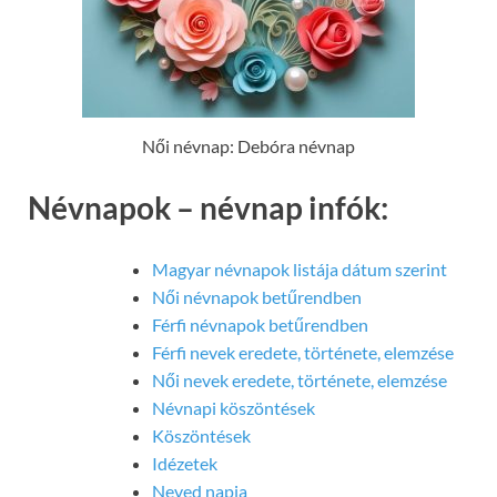
Női névnap: Debóra névnap
Névnapok – névnap infók:
Magyar névnapok listája dátum szerint
Női névnapok betűrendben
Férfi névnapok betűrendben
Férfi nevek eredete, története, elemzése
Női nevek eredete, története, elemzése
Névnapi köszöntések
Köszöntések
Idézetek
Neved napja