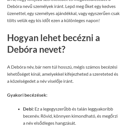
Debóra nevű személyek iránt. Lepd meg őket egy kedves
üzenettel, egy személyes ajándékkal, vagy egyszerűen csak
tölts velük egy kis időt ezen a különleges napon!
Hogyan lehet becézni a
Debóra nevet?
A Debóra név, bár nem túl hosszú, mégis számos becézési
lehetőséget kínál, amelyekkel kifejezheted a szereteted és
a közelségedet a név viselője iránt.
Gyakori becézések:
Debi:
Ez a legegyszerűbb és talán leggyakoribb
becenév. Rövid, könnyen kimondható, és megőrzi
a név elsődleges hangzását.