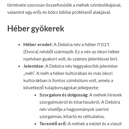
története szorosan összefonódik a méhek szimbolikájával,
valamint egy erős és bölcs bibliai prófétanő alakjával.
Héber gyökerek
Héber eredet:
A Debóra név a héber דְּבוֹרָה
(Dvora) névből származik. Ez a név az ókori héber
nyelvben gyakori volt, és számos jelentéssel bírt.
Jelentése:
A Debóra név leggyakoribb jelentése
„méh”. A méh a héber kultúrában és más ókori
kultúrákban is fontos szimbólum volt, amely a
következő tulajdonságokat jelképezte:
Szorgalom és dolgosság:
A méhek híresek
szorgalmukról és kitartásukról. A Debóra
név viselője a hagyományok szerint
szorgalmas, kitartó és céltudatos.
Teremtő erő:
A méhek a mézet és a viaszt