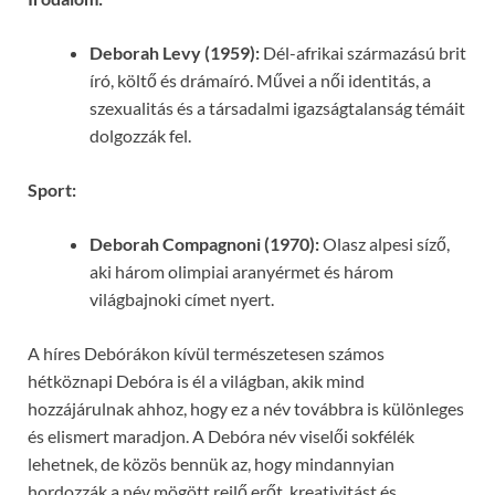
Deborah Levy (1959):
Dél-afrikai származású brit
író, költő és drámaíró. Művei a női identitás, a
szexualitás és a társadalmi igazságtalanság témáit
dolgozzák fel.
Sport:
Deborah Compagnoni (1970):
Olasz alpesi síző,
aki három olimpiai aranyérmet és három
világbajnoki címet nyert.
A híres Debórákon kívül természetesen számos
hétköznapi Debóra is él a világban, akik mind
hozzájárulnak ahhoz, hogy ez a név továbbra is különleges
és elismert maradjon. A Debóra név viselői sokfélék
lehetnek, de közös bennük az, hogy mindannyian
hordozzák a név mögött rejlő erőt, kreativitást és