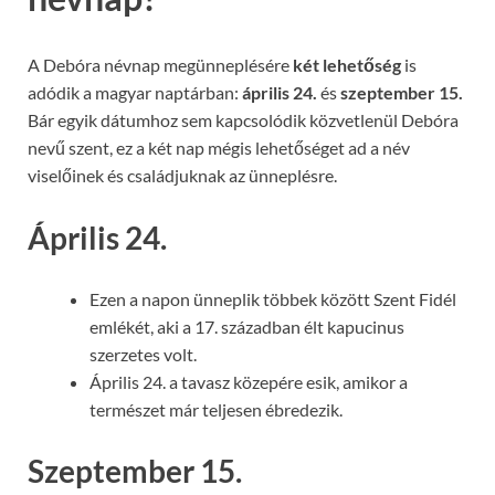
A Debóra névnap megünneplésére
két lehetőség
is
adódik a magyar naptárban:
április 24.
és
szeptember 15.
Bár egyik dátumhoz sem kapcsolódik közvetlenül Debóra
nevű szent, ez a két nap mégis lehetőséget ad a név
viselőinek és családjuknak az ünneplésre.
Április 24.
Ezen a napon ünneplik többek között Szent Fidél
emlékét, aki a 17. században élt kapucinus
szerzetes volt.
Április 24. a tavasz közepére esik, amikor a
természet már teljesen ébredezik.
Szeptember 15.