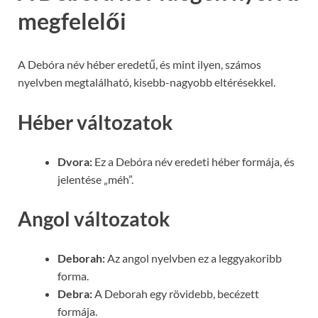
megfelelői
A Debóra név héber eredetű, és mint ilyen, számos
nyelvben megtalálható, kisebb-nagyobb eltérésekkel.
Héber változatok
Dvora:
Ez a Debóra név eredeti héber formája, és
jelentése „méh”.
Angol változatok
Deborah:
Az angol nyelvben ez a leggyakoribb
forma.
Debra:
A Deborah egy rövidebb, becézett
formája.