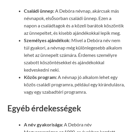
Családi ünnep:
A Debóra névnap, akárcsak más
névnapok, elsősorban családi ünnep. Ezen a
napon a családtagok és a közeli barátok köszöntik
az ünnepeltet, és kisebb ajándékokkal lepik meg.
Személyes ajándékok:
Mivel a Debóra név nem
túl gyakori, a névnap még különlegesebb alkalom
lehet az ünnepelt számára. Érdemes személyre
szabott köszöntésekkel és ajándékokkal
kedveskedni neki.
Közös program:
A névnap jó alkalom lehet egy
közös családi programra, például egy kirándulásra,
vagy egy szabadtéri programra.
Egyéb érdekességek
A név gyakorisága:
A Debóra név
Magyarországon az 1990-es években kezdett