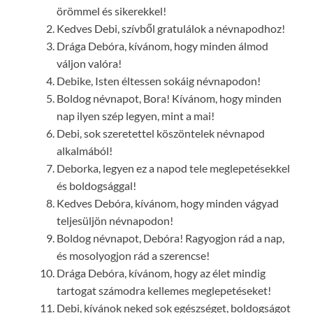
örömmel és sikerekkel!
Kedves Debi, szívből gratulálok a névnapodhoz!
Drága Debóra, kívánom, hogy minden álmod
váljon valóra!
Debike, Isten éltessen sokáig névnapodon!
Boldog névnapot, Bora! Kívánom, hogy minden
nap ilyen szép legyen, mint a mai!
Debi, sok szeretettel köszöntelek névnapod
alkalmából!
Deborka, legyen ez a napod tele meglepetésekkel
és boldogsággal!
Kedves Debóra, kívánom, hogy minden vágyad
teljesüljön névnapodon!
Boldog névnapot, Debóra! Ragyogjon rád a nap,
és mosolyogjon rád a szerencse!
Drága Debóra, kívánom, hogy az élet mindig
tartogat számodra kellemes meglepetéseket!
Debi, kívánok neked sok egészséget, boldogságot