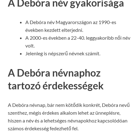
A Debóra név gyakorisága
A Debóra név Magyarországon az 1990-es
években kezdett elterjedni.
A 2000-es években a 22-40. leggyakoribb női név
volt.
Jelenleg is népszerű névnek számít.
A Debóra névnaphoz
tartozó érdekességek
A Debóra névnap, bár nem kötődik konkrét, Debóra nevű
szenthez, mégis érdekes alkalom lehet az ünneplésre,
hiszen a név és a lehetséges névnapokhoz kapcsolódóan
számos érdekesség fedezhető fel.