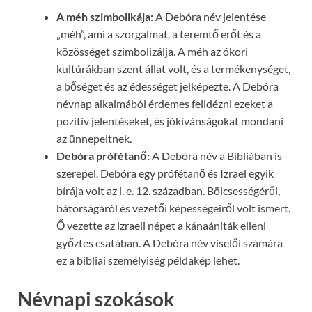
A méh szimbolikája:
A Debóra név jelentése
„méh”, ami a szorgalmat, a teremtő erőt és a
közösséget szimbolizálja. A méh az ókori
kultúrákban szent állat volt, és a termékenységet,
a bőséget és az édességet jelképezte. A Debóra
névnap alkalmából érdemes felidézni ezeket a
pozitív jelentéseket, és jókívánságokat mondani
az ünnepeltnek.
Debóra prófétanő:
A Debóra név a Bibliában is
szerepel. Debóra egy prófétanő és Izrael egyik
bírája volt az i. e. 12. században. Bölcsességéről,
bátorságáról és vezetői képességeiről volt ismert.
Ő vezette az izraeli népet a kánaániták elleni
győztes csatában. A Debóra név viselői számára
ez a bibliai személyiség példakép lehet.
Névnapi szokások