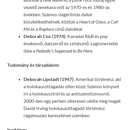
vezető zenekara volt az 1970-es és 1980-as
években. Számos slágerlistás dallal
büszkélkedhetnek, köztük a
Heart of Glass
, a
Call
Me
és a
Rapture
című dalokkal.
Deborah Cox (1974):
Kanadai R&B és pop
énekesnő, dalszerző és színésznő. Legismertebb
dala a
Nobody’s Supposed to Be Here
.
Tudomány és társadalom:
Deborah Lipstadt (1947):
Amerikai történész, aki
a holokauszttagadás ellen küzd. Számos könyvet
írt a holokausztról és az antiszemitizmusról.
2000-ben egy perben sikeresen védte meg magát
David Irving holokauszttagadó történész
rágalmazási keresetével szemben.
Irodalom: