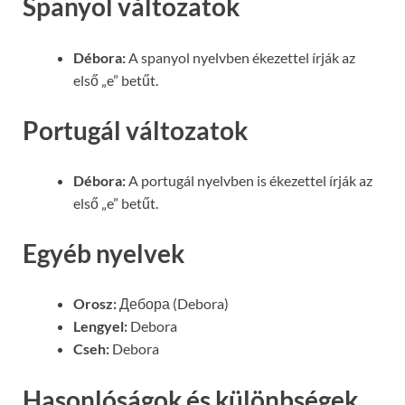
Spanyol változatok
Débora:
A spanyol nyelvben ékezettel írják az
első „e” betűt.
Portugál változatok
Débora:
A portugál nyelvben is ékezettel írják az
első „e” betűt.
Egyéb nyelvek
Orosz:
Дебора (Debora)
Lengyel:
Debora
Cseh:
Debora
Hasonlóságok és különbségek