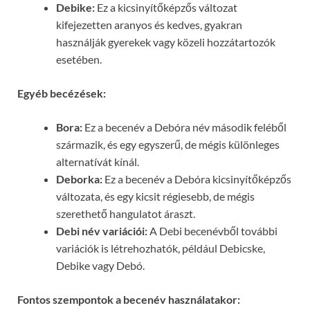
Debike:
Ez a kicsinyítőképzős változat
kifejezetten aranyos és kedves, gyakran
használják gyerekek vagy közeli hozzátartozók
esetében.
Egyéb becézések:
Bora:
Ez a becenév a Debóra név második feléből
származik, és egy egyszerű, de mégis különleges
alternatívát kínál.
Deborka:
Ez a becenév a Debóra kicsinyítőképzős
változata, és egy kicsit régiesebb, de mégis
szerethető hangulatot áraszt.
Debi név variációi:
A Debi becenévből további
variációk is létrehozhatók, például Debicske,
Debike vagy Debó.
Fontos szempontok a becenév használatakor: