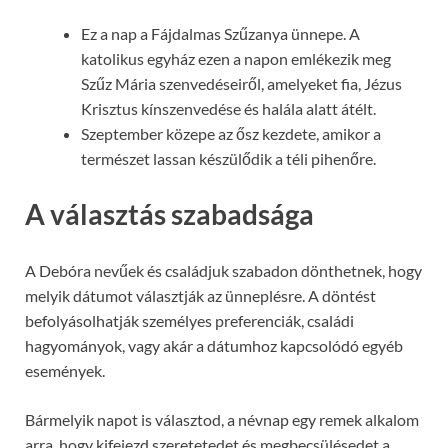
Ez a nap a Fájdalmas Szűzanya ünnepe. A
katolikus egyház ezen a napon emlékezik meg
Szűz Mária szenvedéseiről, amelyeket fia, Jézus
Krisztus kínszenvedése és halála alatt átélt.
Szeptember közepe az ősz kezdete, amikor a
természet lassan készülődik a téli pihenőre.
A választás szabadsága
A Debóra nevűek és családjuk szabadon dönthetnek, hogy
melyik dátumot választják az ünneplésre. A döntést
befolyásolhatják személyes preferenciák, családi
hagyományok, vagy akár a dátumhoz kapcsolódó egyéb
események.
Bármelyik napot is választod, a névnap egy remek alkalom
arra, hogy kifejezd szeretetedet és megbecsülésedet a