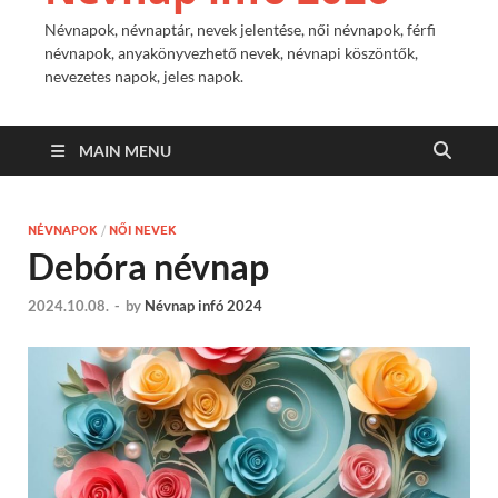
Névnapok, névnaptár, nevek jelentése, női névnapok, férfi
névnapok, anyakönyvezhető nevek, névnapi köszöntők,
nevezetes napok, jeles napok.
MAIN MENU
NÉVNAPOK
/
NŐI NEVEK
Debóra névnap
2024.10.08.
-
by
Névnap infó 2024