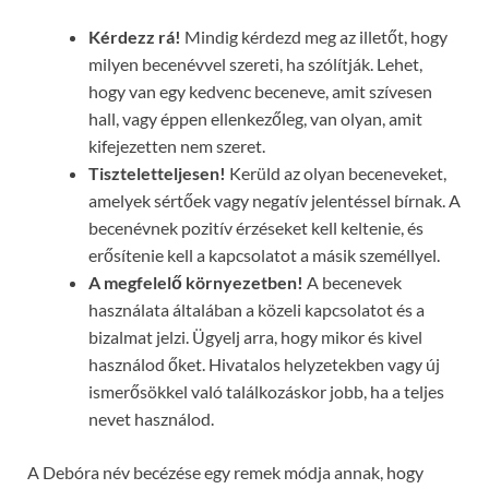
Kérdezz rá!
Mindig kérdezd meg az illetőt, hogy
milyen becenévvel szereti, ha szólítják. Lehet,
hogy van egy kedvenc beceneve, amit szívesen
hall, vagy éppen ellenkezőleg, van olyan, amit
kifejezetten nem szeret.
Tiszteletteljesen!
Kerüld az olyan beceneveket,
amelyek sértőek vagy negatív jelentéssel bírnak. A
becenévnek pozitív érzéseket kell keltenie, és
erősítenie kell a kapcsolatot a másik személlyel.
A megfelelő környezetben!
A becenevek
használata általában a közeli kapcsolatot és a
bizalmat jelzi. Ügyelj arra, hogy mikor és kivel
használod őket. Hivatalos helyzetekben vagy új
ismerősökkel való találkozáskor jobb, ha a teljes
nevet használod.
A Debóra név becézése egy remek módja annak, hogy