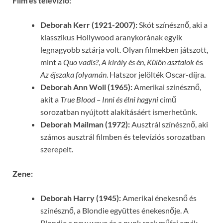
Film és televízió:
Deborah Kerr (1921-2007):
Skót színésznő, aki a
klasszikus Hollywood aranykorának egyik
legnagyobb sztárja volt. Olyan filmekben játszott,
mint a
Quo vadis?
,
A király és én
,
Külön asztalok
és
Az éjszaka folyamán
. Hatszor jelölték Oscar-díjra.
Deborah Ann Woll (1965):
Amerikai színésznő,
akit a
True Blood – Inni és élni hagyni
című
sorozatban nyújtott alakításáért ismerhetünk.
Deborah Mailman (1972):
Ausztrál színésznő, aki
számos ausztrál filmben és televíziós sorozatban
szerepelt.
Zene:
Deborah Harry (1945):
Amerikai énekesnő és
színésznő, a Blondie együttes énekesnője. A
Blondie a new wave és a punk rock műfaj egyik