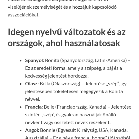
viselőjének személyiségét és a hozzájuk kapcsolódó
asszociációkat.
Idegen nyelvű változatok és az
országok, ahol használatosak
Spanyol:
Bonita (Spanyolország, Latin-Amerika) –
Ez az eredeti forma, amely a szépség, a báj és a
kedvesség jelentést hordozza.
Olasz:
Bella (Olaszország) – Jelentése „szép”, így
jelentésében tökéletesen megegyezik a Bonita
névvel.
Francia:
Belle (Franciaország, Kanada) – Jelentése
szintén „szép”, és gyakran használják önálló
névként vagy összetett nevek részeként.
Angol:
Bonnie (Egyesült Királyság, USA, Kanada,
Ausztrália) – Ez a név a francia „bonne” (jó) szóból