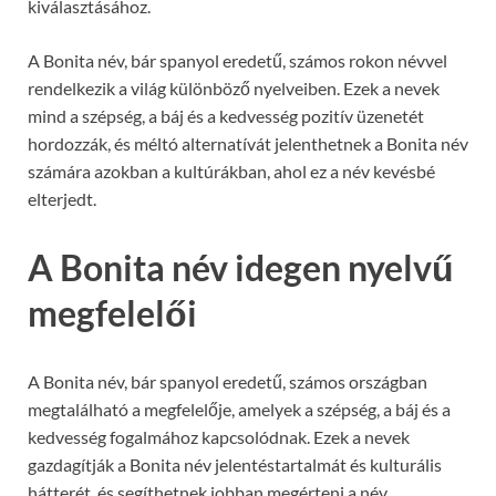
kiválasztásához.
A Bonita név, bár spanyol eredetű, számos rokon névvel
rendelkezik a világ különböző nyelveiben. Ezek a nevek
mind a szépség, a báj és a kedvesség pozitív üzenetét
hordozzák, és méltó alternatívát jelenthetnek a Bonita név
számára azokban a kultúrákban, ahol ez a név kevésbé
elterjedt.
A Bonita név idegen nyelvű
megfelelői
A Bonita név, bár spanyol eredetű, számos országban
megtalálható a megfelelője, amelyek a szépség, a báj és a
kedvesség fogalmához kapcsolódnak. Ezek a nevek
gazdagítják a Bonita név jelentéstartalmát és kulturális
hátterét, és segíthetnek jobban megérteni a név