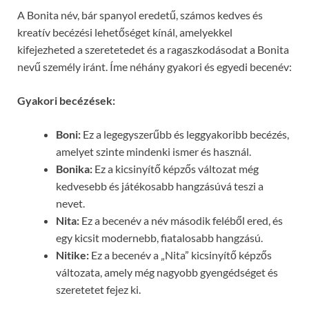
A Bonita név, bár spanyol eredetű, számos kedves és
kreatív becézési lehetőséget kínál, amelyekkel
kifejezheted a szeretetedet és a ragaszkodásodat a Bonita
nevű személy iránt. Íme néhány gyakori és egyedi becenév:
Gyakori becézések:
Boni:
Ez a legegyszerűbb és leggyakoribb becézés,
amelyet szinte mindenki ismer és használ.
Bonika:
Ez a kicsinyítő képzős változat még
kedvesebb és játékosabb hangzásúvá teszi a
nevet.
Nita:
Ez a becenév a név második feléből ered, és
egy kicsit modernebb, fiatalosabb hangzású.
Nitike:
Ez a becenév a „Nita” kicsinyítő képzős
változata, amely még nagyobb gyengédséget és
szeretetet fejez ki.