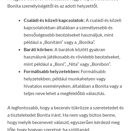
Bonita személyiségétől és az adott helyzettől.
Családi és közeli kapcsolatok:
A családi és közeli
kapcsolatokban általában a személyesebb és
bensőségesebb becézéseket használjuk, mint
például a „Bonitám” vagy a „Bonika”.
Baráti körben:
A barátok között gyakran
használunk játékosabb és rövidebb becézéseket,
mint például a „Boni”, „Nita” vagy „Bonibon”.
Formálisabb helyzetekben:
Formálisabb
helyzetekben, például munkahelyen vagy
hivatalos eseményeken, általában a Bonita vagy a
teljes neve lehet a megfelelőbb választás.
A legfontosabb, hogy a becenév tükrözze a szeretetedet és
a tiszteletedet Bonita iránt. Ha nem vagy biztos benne,
hogy melyik becenevet válaszd, egyszerűen kérdezd meg
tőle, hogy hogyan szeretné, ha szólítanád.