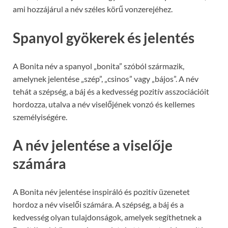
ami hozzájárul a név széles körű vonzerejéhez.
Spanyol gyökerek és jelentés
A Bonita név a spanyol „bonita” szóból származik,
amelynek jelentése „szép”, „csinos” vagy „bájos”. A név
tehát a szépség, a báj és a kedvesség pozitív asszociációit
hordozza, utalva a név viselőjének vonzó és kellemes
személyiségére.
A név jelentése a viselője
számára
A Bonita név jelentése inspiráló és pozitív üzenetet
hordoz a név viselői számára. A szépség, a báj és a
kedvesség olyan tulajdonságok, amelyek segíthetnek a