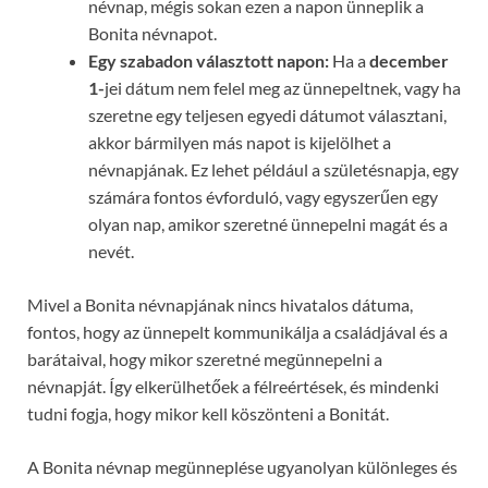
névnap, mégis sokan ezen a napon ünneplik a
Bonita névnapot.
Egy szabadon választott napon:
Ha a
december
1-
jei dátum nem felel meg az ünnepeltnek, vagy ha
szeretne egy teljesen egyedi dátumot választani,
akkor bármilyen más napot is kijelölhet a
névnapjának. Ez lehet például a születésnapja, egy
számára fontos évforduló, vagy egyszerűen egy
olyan nap, amikor szeretné ünnepelni magát és a
nevét.
Mivel a Bonita névnapjának nincs hivatalos dátuma,
fontos, hogy az ünnepelt kommunikálja a családjával és a
barátaival, hogy mikor szeretné megünnepelni a
névnapját. Így elkerülhetőek a félreértések, és mindenki
tudni fogja, hogy mikor kell köszönteni a Bonitát.
A Bonita névnap megünneplése ugyanolyan különleges és