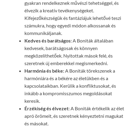
gyakran rendelkeznek művészi tehetséggel, és
élvezik a kreatív tevékenységeket.
Kifejezőkészségük és fantáziájuk lehetővé teszi
számukra, hogy egyedi módon alkossanak és
kommunikáljanak.
Kedves és barátságos:
A Boniták általában
kedvesek, barátságosak és könnyen
megközelíthetőek. Nyitottak mások felé, és
szeretnek új emberekkel megismerkedni.
Harmónia és béke:
A Boniták törekszenek a
harmóniára és a békére az életükben és a
kapcsolataikban. Kerülik a konfliktusokat, és
inkább a kompromisszumos megoldásokat
keresik.
Érzékiség és élvezet:
A Boniták értékelik az élet
apró örömeit, és szeretnek kényeztetni magukat
és másokat.