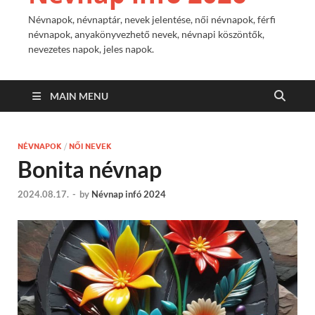
Névnapok, névnaptár, nevek jelentése, női névnapok, férfi
névnapok, anyakönyvezhető nevek, névnapi köszöntők,
nevezetes napok, jeles napok.
MAIN MENU
NÉVNAPOK
/
NŐI NEVEK
Bonita névnap
2024.08.17.
-
by
Névnap infó 2024