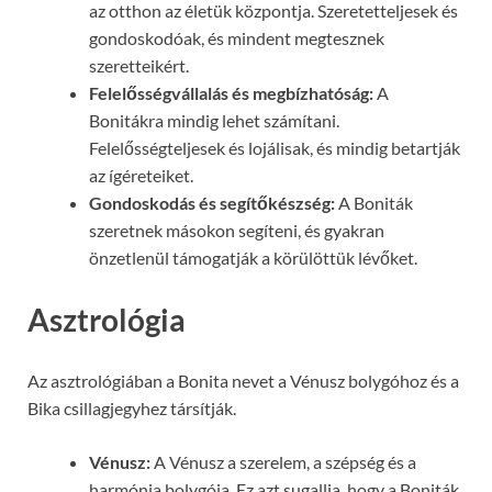
az otthon az életük központja. Szeretetteljesek és
gondoskodóak, és mindent megtesznek
szeretteikért.
Felelősségvállalás és megbízhatóság:
A
Bonitákra mindig lehet számítani.
Felelősségteljesek és lojálisak, és mindig betartják
az ígéreteiket.
Gondoskodás és segítőkészség:
A Boniták
szeretnek másokon segíteni, és gyakran
önzetlenül támogatják a körülöttük lévőket.
Asztrológia
Az asztrológiában a Bonita nevet a Vénusz bolygóhoz és a
Bika csillagjegyhez társítják.
Vénusz:
A Vénusz a szerelem, a szépség és a
harmónia bolygója. Ez azt sugallja, hogy a Boniták