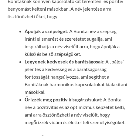
Bonitáknak könnyen kapcsolatokat teremteni és pozitív
benyomást kelteni másokban. A név jelentése arra
ösztönözheti őket, hogy:
Ápolják a szépséget:
A Bonita név a szépség
iránti elismerést és szeretetet sugallja, ami
inspirálhatja a név viselőit arra, hogy ápolják a
külső és belső szépségüket.
Legyenek kedvesek és barátságosak:
A „bájos”
jelentés a kedvesség és a barátságosság
fontosságát hangsúlyozza, ami segíthet a
Bonitáknak harmonikus kapcsolatokat kialakítani
másokkal.
Őrizzék meg pozitív kisugárzásukat:
A Bonita
név a pozitivitás és az optimizmus képzetét kelti,
ami arra ösztönözheti a név viselőit, hogy
megőrizzék vidám és élettel teli személyiségüket.