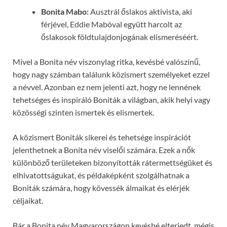
Bonita Mabo:
Ausztrál őslakos aktivista, aki
férjével, Eddie Mabóval együtt harcolt az
őslakosok földtulajdonjogának elismeréséért.
Mivel a Bonita név viszonylag ritka, kevésbé valószínű,
hogy nagy számban találunk közismert személyeket ezzel
a névvel. Azonban ez nem jelenti azt, hogy ne lennének
tehetséges és inspiráló Boniták a világban, akik helyi vagy
közösségi szinten ismertek és elismertek.
A közismert Boniták sikerei és tehetsége inspirációt
jelenthetnek a Bonita név viselői számára. Ezek a nők
különböző területeken bizonyították rátermettségüket és
elhivatottságukat, és példaképként szolgálhatnak a
Boniták számára, hogy kövessék álmaikat és elérjék
céljaikat.
Bár a Bonita név Magyarországon kevésbé elterjedt, mégis