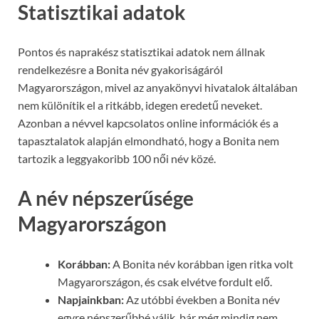
Statisztikai adatok
Pontos és naprakész statisztikai adatok nem állnak
rendelkezésre a Bonita név gyakoriságáról
Magyarországon, mivel az anyakönyvi hivatalok általában
nem különítik el a ritkább, idegen eredetű neveket.
Azonban a névvel kapcsolatos online információk és a
tapasztalatok alapján elmondható, hogy a Bonita nem
tartozik a leggyakoribb 100 női név közé.
A név népszerűsége
Magyarországon
Korábban:
A Bonita név korábban igen ritka volt
Magyarországon, és csak elvétve fordult elő.
Napjainkban:
Az utóbbi években a Bonita név
egyre népszerűbbé válik, bár még mindig nem