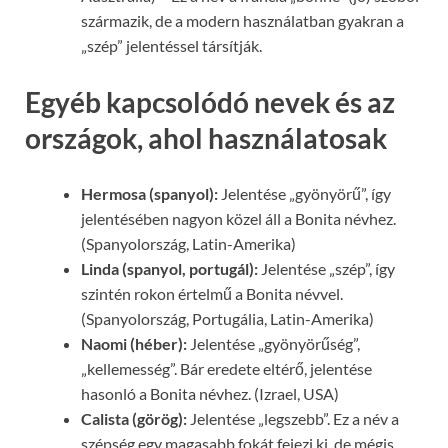
származik, de a modern használatban gyakran a
„szép” jelentéssel társítják.
Egyéb kapcsolódó nevek és az
országok, ahol használatosak
Hermosa (spanyol):
Jelentése „gyönyörű”, így
jelentésében nagyon közel áll a Bonita névhez.
(Spanyolország, Latin-Amerika)
Linda (spanyol, portugál):
Jelentése „szép”, így
szintén rokon értelmű a Bonita névvel.
(Spanyolország, Portugália, Latin-Amerika)
Naomi (héber):
Jelentése „gyönyörűség”,
„kellemesség”. Bár eredete eltérő, jelentése
hasonló a Bonita névhez. (Izrael, USA)
Calista (görög):
Jelentése „legszebb”. Ez a név a
szépség egy magasabb fokát fejezi ki, de mégis