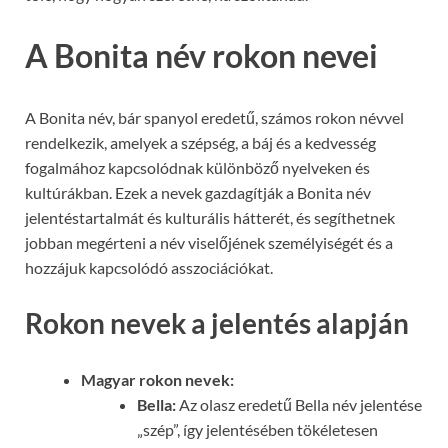
A Bonita név rokon nevei
A Bonita név, bár spanyol eredetű, számos rokon névvel
rendelkezik, amelyek a szépség, a báj és a kedvesség
fogalmához kapcsolódnak különböző nyelveken és
kultúrákban. Ezek a nevek gazdagítják a Bonita név
jelentéstartalmát és kulturális hátterét, és segíthetnek
jobban megérteni a név viselőjének személyiségét és a
hozzájuk kapcsolódó asszociációkat.
Rokon nevek a jelentés alapján
Magyar rokon nevek:
Bella:
Az olasz eredetű Bella név jelentése
„szép”, így jelentésében tökéletesen