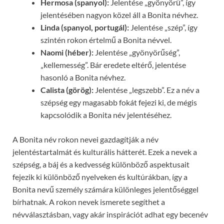
Hermosa (spanyol):
Jelentése „gyönyörű”, így
jelentésében nagyon közel áll a Bonita névhez.
Linda (spanyol, portugál):
Jelentése „szép”, így
szintén rokon értelmű a Bonita névvel.
Naomi (héber):
Jelentése „gyönyörűség”,
„kellemesség”. Bár eredete eltérő, jelentése
hasonló a Bonita névhez.
Calista (görög):
Jelentése „legszebb”. Ez a név a
szépség egy magasabb fokát fejezi ki, de mégis
kapcsolódik a Bonita név jelentéséhez.
A Bonita név rokon nevei gazdagítják a név
jelentéstartalmát és kulturális hátterét. Ezek a nevek a
szépség, a báj és a kedvesség különböző aspektusait
fejezik ki különböző nyelveken és kultúrákban, így a
Bonita nevű személy számára különleges jelentőséggel
bírhatnak. A rokon nevek ismerete segíthet a
névválasztásban, vagy akár inspirációt adhat egy becenév