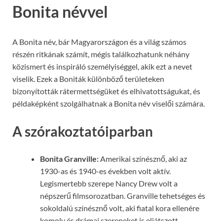
Bonita névvel
A Bonita név, bár Magyarországon és a világ számos
részén ritkának számít, mégis találkozhatunk néhány
közismert és inspiráló személyiséggel, akik ezt a nevet
viselik. Ezek a Boniták különböző területeken
bizonyították rátermettségüket és elhivatottságukat, és
példaképként szolgálhatnak a Bonita név viselői számára.
A szórakoztatóiparban
Bonita Granville:
Amerikai színésznő, aki az
1930-as és 1940-es években volt aktív.
Legismertebb szerepe Nancy Drew volt a
népszerű filmsorozatban. Granville tehetséges és
sokoldalú színésznő volt, aki fiatal kora ellenére
komoly és drámai szerepeket is eljátszott.