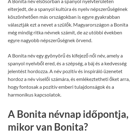
A Bonita név elsősorban a spanyol nyelvterületen
elterjedt, de a spanyol kultúra és nyelv népszerűségének
köszönhetően más országokban is egyre gyakrabban
választják ezt a nevet a szülők. Magyarországon a Bonita
még mindig ritka névnek számít, de az utóbbi években
egyre nagyobb népszerűségnek örvend.
A Bonita név egy gyönyörű és kifejező női név, amely a
spanyol nyelvből ered, és a szépség, a báj és a kedvesség
jelentést hordozza. A név pozitív és inspiráló üzenetet
hordoz a név viselői számára, és emlékeztetheti őket arra,
hogy fontosak a pozitív emberi tulajdonságok és a
harmonikus kapcsolatok.
A Bonita névnap időpontja,
mikor van Bonita?