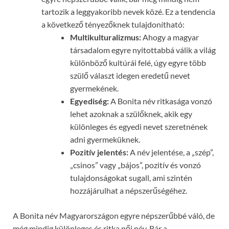
tartozik a leggyakoribb nevek közé. Ez a tendencia
a következő tényezőknek tulajdonítható:
Multikulturalizmus:
Ahogy a magyar
társadalom egyre nyitottabbá válik a világ
különböző kultúrái felé, úgy egyre több
szülő választ idegen eredetű nevet
gyermekének.
Egyediség:
A Bonita név ritkasága vonzó
lehet azoknak a szülőknek, akik egy
különleges és egyedi nevet szeretnének
adni gyermeküknek.
Pozitív jelentés:
A név jelentése, a „szép”,
„csinos” vagy „bájos”, pozitív és vonzó
tulajdonságokat sugall, ami szintén
hozzájárulhat a népszerűségéhez.
A Bonita név Magyarországon egyre népszerűbbé váló, de
még mindig különleges és ritka női név. Bár a