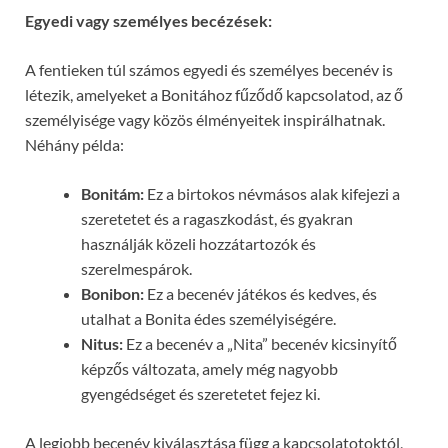
Egyedi vagy személyes becézések:
A fentieken túl számos egyedi és személyes becenév is
létezik, amelyeket a Bonitához fűződő kapcsolatod, az ő
személyisége vagy közös élményeitek inspirálhatnak.
Néhány példa:
Bonitám:
Ez a birtokos névmásos alak kifejezi a
szeretetet és a ragaszkodást, és gyakran
használják közeli hozzátartozók és
szerelmespárok.
Bonibon:
Ez a becenév játékos és kedves, és
utalhat a Bonita édes személyiségére.
Nitus:
Ez a becenév a „Nita” becenév kicsinyítő
képzős változata, amely még nagyobb
gyengédséget és szeretetet fejez ki.
A legjobb becenév kiválasztása függ a kapcsolatotoktól,