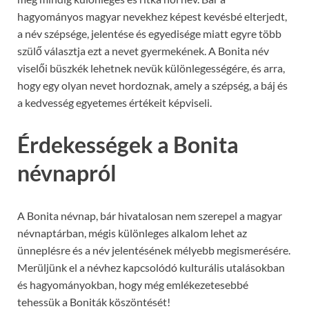
hagyományos magyar nevekhez képest kevésbé elterjedt,
a név szépsége, jelentése és egyedisége miatt egyre több
szülő választja ezt a nevet gyermekének. A Bonita név
viselői büszkék lehetnek nevük különlegességére, és arra,
hogy egy olyan nevet hordoznak, amely a szépség, a báj és
a kedvesség egyetemes értékeit képviseli.
Érdekességek a Bonita
névnapról
A Bonita névnap, bár hivatalosan nem szerepel a magyar
névnaptárban, mégis különleges alkalom lehet az
ünneplésre és a név jelentésének mélyebb megismerésére.
Merüljünk el a névhez kapcsolódó kulturális utalásokban
és hagyományokban, hogy még emlékezetesebbé
tehessük a Boniták köszöntését!