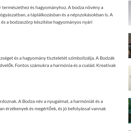
ar természethez és hagyományhoz. A bodza növény a
yógyászatban, a táplálkozásban és a népszokásokban is. A
zi, és a bodzaszörp készítése hagyományos nyári
szséget és a hagyomány tiszteletét szimbolizálja. A Bodzák
dvelők. Fontos számukra a harmónia és a család. Kreatívak
rdoznak. A Bodza név a nyugalmat, a harmóniát és a
an érzékenyek és megértőek, és jó befolyással vannak