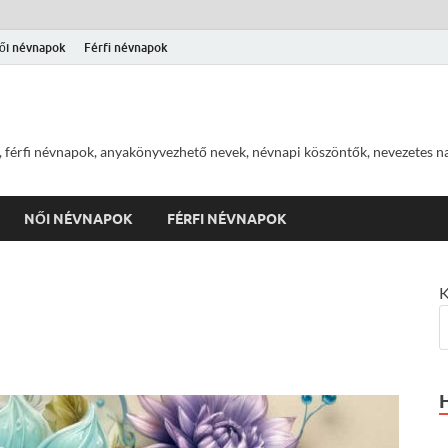
ői névnapok
Férfi névnapok
 férfi névnapok, anyakönyvezhető nevek, névnapi köszöntők, nevezetes na
NŐI NÉVNAPOK
FÉRFI NÉVNAPOK
K