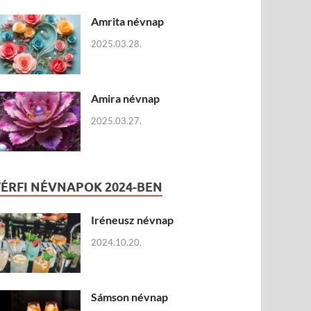
Amrita névnap
2025.03.28.
Amira névnap
2025.03.27.
FÉRFI NÉVNAPOK 2024-BEN
Iréneusz névnap
2024.10.20.
Sámson névnap