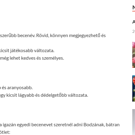
A
2
gyszerűbb becenév. Rövid, könnyen megjegyezhető és
icsit játékosabb változata.
l még lehet kedves és személyes.
b és aranyosabb.
gy kicsit lágyabb és dédelgetőbb változata.
a igazán egyedi becenevet szeretnél adni Bodzának, bátran
tlet: