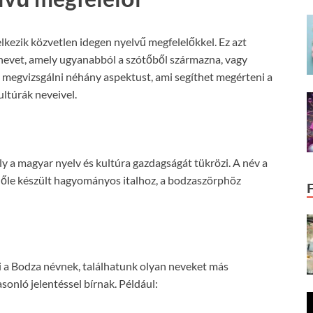
kezik közvetlen idegen nyelvű megfelelőkkel. Ez azt
 nevet, amely ugyanabból a szótőből származna, vagy
megvizsgálni néhány aspektust, ami segíthet megérteni a
ultúrák neveivel.
y a magyar nyelv és kultúra gazdagságát tükrözi. A név a
lőle készült hagyományos italhoz, a bodzaszörphöz
i a Bodza névnek, találhatunk olyan neveket más
onló jelentéssel bírnak. Például: