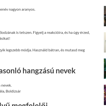
cenév nagyon aranyos.
odzának is tetszen. Figyelj a reakcióira, és ha úgy érzed,
ásikat!
egyik legszebb módja. Használd bátran, és mutasd meg
asonló hangzású nevek
 nevek.
la, Boldizsár
lvű megfelelői