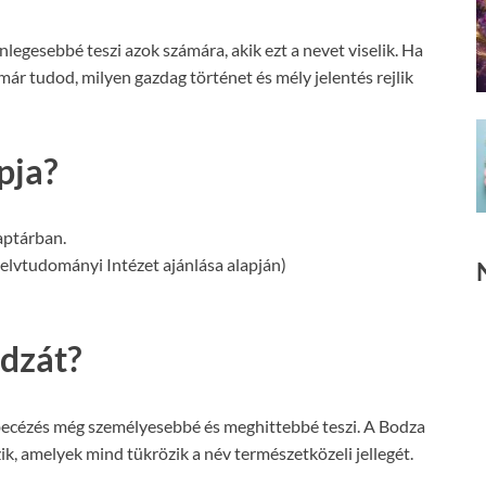
egesebbé teszi azok számára, akik ezt a nevet viselik. Ha
ár tudod, milyen gazdag történet és mély jelentés rejlik
pja?
ptárban.
lvtudományi Intézet ajánlása alapján)
dzát?
becézés még személyesebbé és meghittebbé teszi. A Bodza
k, amelyek mind tükrözik a név természetközeli jellegét.