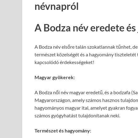
névnapról
A Bodza név eredete és 
A Bodza név elsőre talán szokatlannak tűnhet, de
természet közelségét és a hagyomány tiszteletét t
kapcsolódó érdekességeket!
Magyar gyökerek:
A Bodza női név magyar eredetű, és a bodzafa (Sa
Magyarországon, amely számos hasznos tulajdons
hagyományos magyar ital, amelyet gyakran fogyas
számos gyógyhatást tulajdonítanak neki.
Természet és hagyomány: