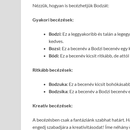
Nézzük, hogyan is becézhetjük Bodzát:
Gyakori becézések:
Bodzi:
Ez a leggyakoribb és talán a lege
kedves.
Bozsi:
Ez a becenév a Bodzi becenév egy k
Bódi:
Ez a becenév kicsit ritkább, de attó
Ritkább becézések:
Bodzuka:
Ez a becenév kicsit bohókásab
Bodzsika:
Ez a becenév a Bodzi becenév e
Kreatív becézések:
A becézésben csak a fantáziánk szabhat határt. H
engedj szabadjára a kreativitásodat! Íme néhány ö