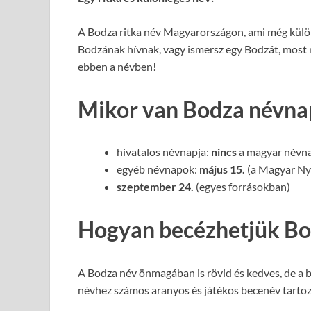
A Bodza ritka név Magyarországon, ami még különl
Bodzának hívnak, vagy ismersz egy Bodzát, most m
ebben a névben!
Mikor van Bodza névna
hivatalos névnapja:
nincs
a magyar névna
egyéb névnapok:
május 15.
(a Magyar Nye
szeptember 24.
(egyes forrásokban)
Hogyan becézhetjük Bo
A Bodza név önmagában is rövid és kedves, de a 
névhez számos aranyos és játékos becenév tartozi