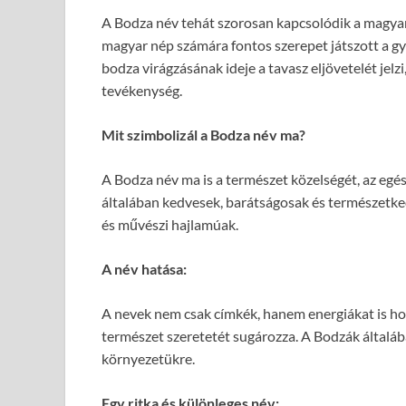
A Bodza név tehát szorosan kapcsolódik a magy
magyar nép számára fontos szerepet játszott a g
bodza virágzásának ideje a tavasz eljövetelét jel
tevékenység.
Mit szimbolizál a Bodza név ma?
A Bodza név ma is a természet közelségét, az egé
általában kedvesek, barátságosak és természetke
és művészi hajlamúak.
A név hatása:
A nevek nem csak címkék, hanem energiákat is ho
természet szeretetét sugározza. A Bodzák általáb
környezetükre.
Egy ritka és különleges név: