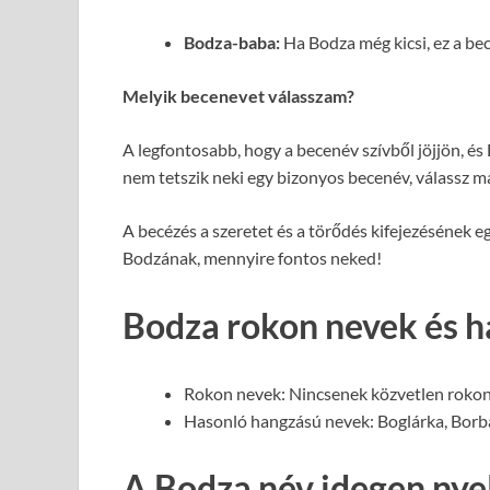
Bodza-baba:
Ha Bodza még kicsi, ez a be
Melyik becenevet válasszam?
A legfontosabb, hogy a becenév szívből jöjjön, és B
nem tetszik neki egy bizonyos becenév, válassz m
A becézés a szeretet és a törődés kifejezésének 
Bodzának, mennyire fontos neked!
Bodza rokon nevek és h
Rokon nevek: Nincsenek közvetlen rokon
Hasonló hangzású nevek: Boglárka, Borbá
A Bodza név idegen nye