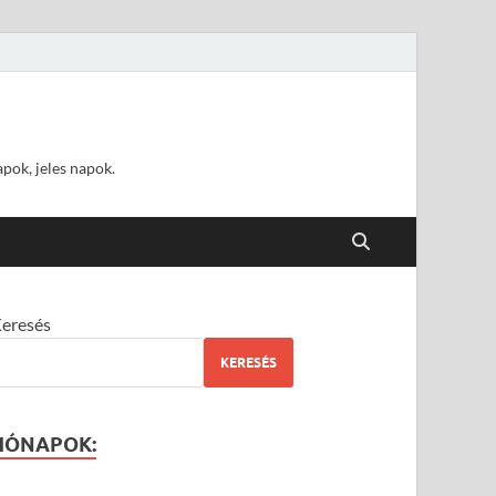
pok, jeles napok.
eresés
KERESÉS
HÓNAPOK: