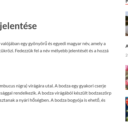
jelentése
 valójában egy gyönyörű és egyedi magyar név, amely a
A
ükrözi. Fedezzük fel a név mélyebb jelentését és a hozzá
2
mbucus nigra) virágára utal. A bodza egy gyakori cserje
ággal rendelkezik. A bodza virágából készült bodzaszörp
ztanak a nyári hőségben. A bodza bogyója is ehető, és