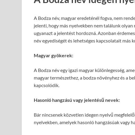
A Bodza név, magyar eredeténél fogva, nem rendel
jelenti, hogy más nyelvekben nem találunk olyan
ugyanazt a jelentést hordozná. Azonban érdemes 
név egyediségét és lehetséges kapcsolatait más k
Magyar gyökerek:
A Bodza név egy igazi magyar különlegesség, amel
magyar természethez, a bodza növényhez és a be
kapcsolódik.
Hasonló hangzású vagy jelentésű nevek:
Bár nincsenek közvetlen idegen nyelvű megfelelő
nyelvekben, amelyek hasonló hangzásúak vagy has