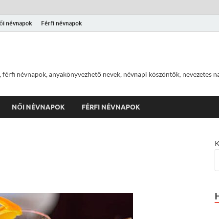
ői névnapok
Férfi névnapok
 férfi névnapok, anyakönyvezhető nevek, névnapi köszöntők, nevezetes na
NŐI NÉVNAPOK
FÉRFI NÉVNAPOK
K