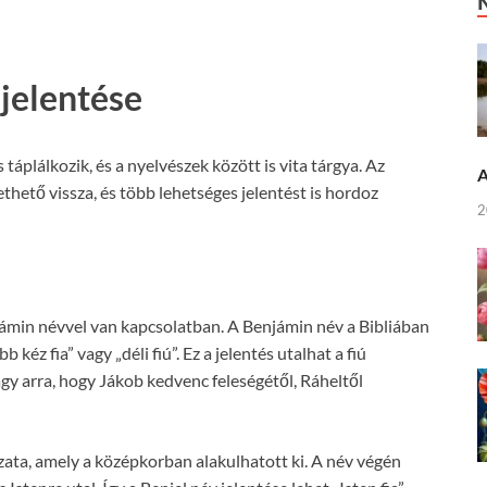
 jelentése
 táplálkozik, és a nyelvészek között is vita tárgya. Az
A
hető vissza, és több lehetséges jelentést is hordoz
2
ámin névvel van kapcsolatban. A Benjámin név a Bibliában
 kéz fia” vagy „déli fiú”. Ez a jelentés utalhat a fiú
vagy arra, hogy Jákob kedvenc feleségétől, Ráheltől
zata, amely a középkorban alakulhatott ki. A név végén