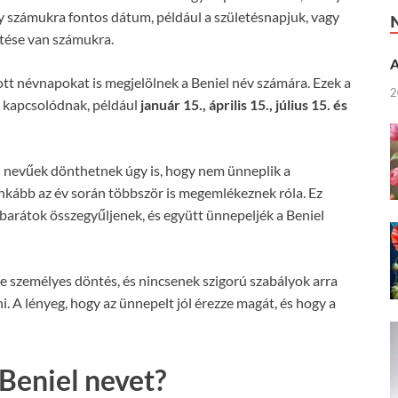
y számukra fontos dátum, például a születésnapjuk, vagy
ntése van számukra.
A
ott névnapokat is megjelölnek a Beniel név számára. Ezek a
2
 kapcsolódnak, például
január 15., április 15., július 15. és
l nevűek dönthetnek úgy is, hogy nem ünneplik a
kább az év során többször is megemlékeznek róla. Ez
a barátok összegyűljenek, és együtt ünnepeljék a Beniel
 személyes döntés, és nincsenek szigorú szabályok arra
. A lényeg, hogy az ünnepelt jól érezze magát, és hogy a
Beniel nevet?