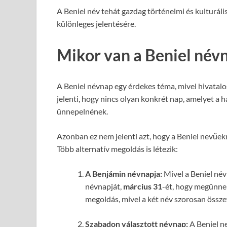
A Beniel név tehát gazdag történelmi és kulturális
különleges jelentésére.
Mikor van a Beniel név
A Beniel névnap egy érdekes téma, mivel hivatalo
jelenti, hogy nincs olyan konkrét nap, amelyet a
ünnepelnének.
Azonban ez nem jelenti azt, hogy a Beniel nevűe
Több alternatív megoldás is létezik:
A Benjámin névnapja:
Mivel a Beniel név
névnapját,
március 31
-ét, hogy megünnep
megoldás, mivel a két név szorosan össze
Szabadon választott névnap:
A Beniel n