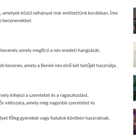
k, amelyek közül néhányat már említettünk korábban. Íme
b becenevekkel:
 becenév, amely megőrzi a név eredeti hangzását,
ecenév, amely a Beniel név első két betűjét használja.
ely kifejezi a szeretetet és a ragaszkodást.
ős változata, amely még nagyobb szeretetet és
lyet főleg gyerekek vagy fiatalok körében használnak.