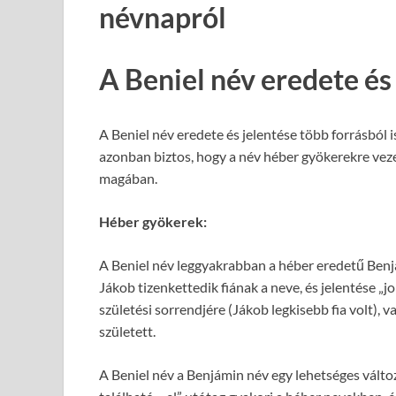
névnapról
A Beniel név eredete és
A Beniel név eredete és jelentése több forrásból is
azonban biztos, hogy a név héber gyökerekre vezet
magában.
Héber gyökerek:
A Beniel név leggyakrabban a héber eredetű Benj
Jákob tizenkettedik fiának a neve, és jelentése „jobb
születési sorrendjére (Jákob legkisebb fia volt), 
született.
A Beniel név a Benjámin név egy lehetséges válto