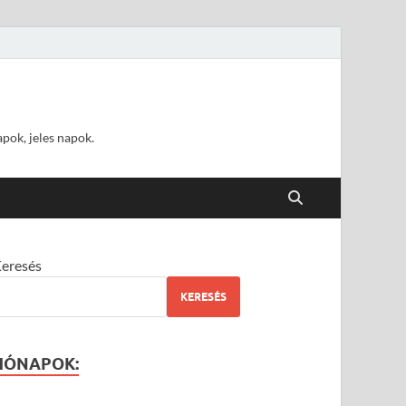
pok, jeles napok.
eresés
KERESÉS
HÓNAPOK: