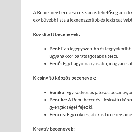
A Beniel név becézésére számos lehetőség adódi
egy bővebb lista a legnépszerűbb és legkreatívab
Rövidített becenevek:
Beni:
Ez a legegyszerűbb és leggyakoribb
ugyanakkor barátságosabbá teszi.
Benő:
Egy hagyományosabb, magyarosabb b
Kicsinyítő képzős becenevek:
Benike:
Egy kedves és játékos becenév, am
Benőke:
A Benő becenév kicsinyítő képz
gyengédséget fejez ki.
Bencus:
Egy cuki és játékos becenév, ame
Kreatív becenevek: