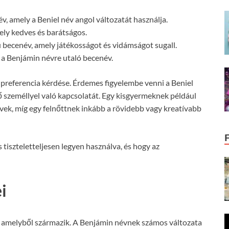
v, amely a Beniel név angol változatát használja.
ly kedves és barátságos.
becenév, amely játékosságot és vidámságot sugall.
, a Benjámin névre utaló becenév.
preferencia kérdése. Érdemes figyelembe venni a Beniel
ő személlyel való kapcsolatát. Egy kisgyermeknek például
evek, míg egy felnőttnek inkább a rövidebb vagy kreatívabb
 tiszteletteljesen legyen használva, és hogy az
i
, amelyből származik. A Benjámin névnek számos változata