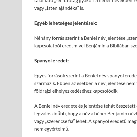
található „-el” utótag gyakori a héber nevekben, és 
vagy „Isten ajándéka” is.
Egyéb lehetséges jelentések:
Néhány forrás szerint a Beniel név jelentése „szere
kapcsolatból ered, mivel Benjámin a Bibliában sz
Spanyol eredet:
Egyes források szerint a Beniel név spanyol erede
származik. Ebben az esetben a név jelentése nem 
földrajzi elhelyezkedéséhez kapcsolódik.
A Beniel név eredete és jelentése tehát összetett
legvalószínűbb, hogy a név a héber Benjámin névből s
vagy „szerencse fia” lehet. A spanyol eredetű mag
nem egyértelmű.