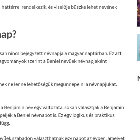
 háttérrel rendelkezik, és viselője büszke lehet nevének
nap?
san nincs bejegyzett névnapja a magyar naptárban. Ez azt
 hagyományok szerint a Beniel nevűek névnapjaként
knek ne lenne lehetőségük megünnepelni a névnapjukat.
 a Benjámin név egy változata, sokan választják a Benjámin
eljék a Beniel névnapot is. Ez egy logikus és praktikus
függ.
evűek szabadon választhatnak egy napot az évben, amelyet