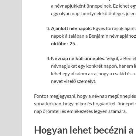
a névnapjukként ünnepelnek. Ez lehet eg
egy olyan nap, amelynek különleges jele
Ajánlott névnapok:
Egyes források ajánl
napok általában a Benjámin névnapjához
október 25.
Névnap nélküli ünneplés:
Végül, a Benie
névnapjukat egy konkrét napon, hanem in
lehet egy alkalom arra, hogy a család és 
nevet viselő személyt.
Fontos megjegyezni, hogy a névnap megünneplése
vonatkozóan, hogy mikor és hogyan kell ünnepelni
nap örömteli és emlékezetes legyen számára.
Hogyan lehet becézni a 