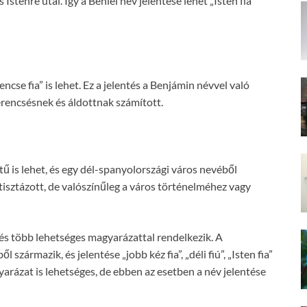
Istenre utal. Így a Beniel név jelentése lehet „Isten fia”
ncse fia” is lehet. Ez a jelentés a Benjámin névvel való
erencsésnek és áldottnak számított.
tű is lehet, és egy dél-spanyolországi város nevéből
tisztázott, de valószínűleg a város történelméhez vagy
 és több lehetséges magyarázattal rendelkezik. A
zármazik, és jelentése „jobb kéz fia”, „déli fiú”, „Isten fia”
yarázat is lehetséges, de ebben az esetben a név jelentése