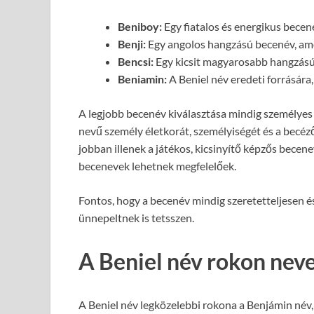
Beniboy:
Egy fiatalos és energikus becené
Benji:
Egy angolos hangzású becenév, ame
Bencsi:
Egy kicsit magyarosabb hangzású 
Beniamin:
A Beniel név eredeti forrására
A legjobb becenév kiválasztása mindig személyes 
nevű személy életkorát, személyiségét és a becéz
jobban illenek a játékos, kicsinyítő képzős becen
becenevek lehetnek megfelelőek.
Fontos, hogy a becenév mindig szeretetteljesen és
ünnepeltnek is tetsszen.
A Beniel név rokon neve
A Beniel név legközelebbi rokona a Benjámin név