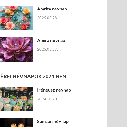
Amrita névnap
2025.03.28.
Amira névnap
2025.03.27.
FÉRFI NÉVNAPOK 2024-BEN
Iréneusz névnap
2024.10.20.
Sámson névnap