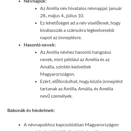
Névnapok:
Az Amilla név hivatalos névnapjai: január
28., május 4., július 10.
Ez lehetőséget ad a név viselőknek, hogy
kiválasszák a számukra legkedvesebb
napot az ünneplésre.
Hasonló nevek:
Az Amilla névhez hasonló hangzású
nevek, mint például az Amélia és az
Amália, szintén kedveltek
Magyarországon.
Ezért, előfordulhat, hogy közös ünneplést
tartanak az Amilla, Amália, és Amélia
nevű személyek.
Babonák és hiedelmek:
A névnapokhoz kapcsolódóan Magyarországon