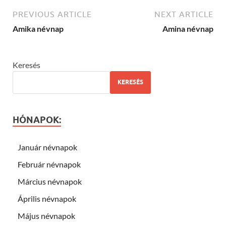
PREVIOUS ARTICLE
NEXT ARTICLE
Amika névnap
Amina névnap
Keresés
KERESÉS
HÓNAPOK:
Január névnapok
Február névnapok
Március névnapok
Április névnapok
Május névnapok