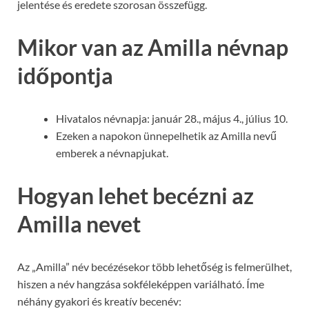
jelentése és eredete szorosan összefügg.
Mikor van az Amilla névnap
időpontja
Hivatalos névnapja: január 28., május 4., július 10.
Ezeken a napokon ünnepelhetik az Amilla nevű
emberek a névnapjukat.
Hogyan lehet becézni az
Amilla nevet
Az „Amilla” név becézésekor több lehetőség is felmerülhet,
hiszen a név hangzása sokféleképpen variálható. Íme
néhány gyakori és kreatív becenév: