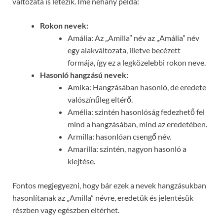
változata is létezik. Íme néhány példa:
Rokon nevek:
Amália: Az „Amilla” név az „Amália” név
egy alakváltozata, illetve becézett
formája, így ez a legközelebbi rokon neve.
Hasonló hangzású nevek:
Amika: Hangzásában hasonló, de eredete
valószínűleg eltérő.
Amélia: szintén hasonlóság fedezhető fel
mind a hangzásában, mind az eredetében.
Armilla: hasonlóan csengő név.
Amarilla: szintén, nagyon hasonló a
kiejtése.
Fontos megjegyezni, hogy bár ezek a nevek hangzásukban
hasonlítanak az „Amilla” névre, eredetük és jelentésük
részben vagy egészben eltérhet.