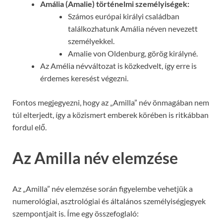
Amália (Amalie) történelmi személyiségek:
Számos európai királyi családban
találkozhatunk Amália néven nevezett
személyekkel.
Amalie von Oldenburg, görög királyné.
Az Amélia névváltozat is közkedvelt, így erre is
érdemes keresést végezni.
Fontos megjegyezni, hogy az „Amilla” név önmagában nem
túl elterjedt, így a közismert emberek körében is ritkábban
fordul elő.
Az Amilla név elemzése
Az „Amilla” név elemzése során figyelembe vehetjük a
numerológiai, asztrológiai és általános személyiségjegyek
szempontjait is. Íme egy összefoglaló: