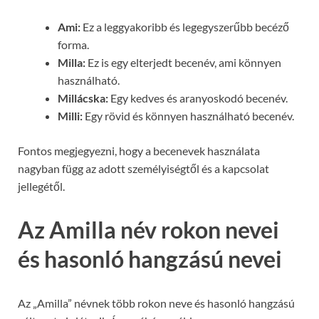
Ami:
Ez a leggyakoribb és legegyszerűbb becéző
forma.
Milla:
Ez is egy elterjedt becenév, ami könnyen
használható.
Millácska:
Egy kedves és aranyoskodó becenév.
Milli:
Egy rövid és könnyen használható becenév.
Fontos megjegyezni, hogy a becenevek használata
nagyban függ az adott személyiségtől és a kapcsolat
jellegétől.
Az Amilla név rokon nevei
és hasonló hangzású nevei
Az „Amilla” névnek több rokon neve és hasonló hangzású