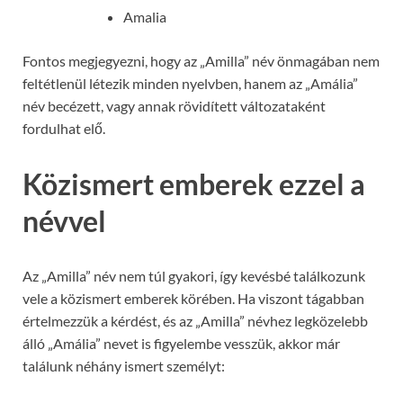
Amalia
Fontos megjegyezni, hogy az „Amilla” név önmagában nem
feltétlenül létezik minden nyelvben, hanem az „Amália”
név becézett, vagy annak rövidített változataként
fordulhat elő.
Közismert emberek ezzel a
névvel
Az „Amilla” név nem túl gyakori, így kevésbé találkozunk
vele a közismert emberek körében. Ha viszont tágabban
értelmezzük a kérdést, és az „Amilla” névhez legközelebb
álló „Amália” nevet is figyelembe vesszük, akkor már
találunk néhány ismert személyt: