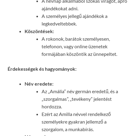
A névnap alkalmából szokás virágot, apró
ajándékokat adni.
A személyes jellegű ajándékok a
legkedveltebbek.
Köszöntések:
A rokonok, barátok személyesen,
telefonon, vagy online üzenetek
formájában köszöntik az ünnepeltet.
Érdekességek és hagyományok:
Név eredete:
Az „Amália” név germán eredetű, és a
„szorgalmas”, „tevékeny” jelentést
hordozza.
Ezért az Amilla névvel rendelkező
személyekre gyakran jellemző a
szorgalom, a munkabírás.