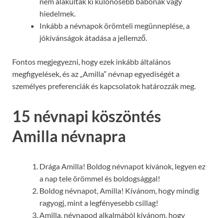
nem alakultak ki különösebb babonák vagy
hiedelmek.
Inkább a névnapok örömteli megünneplése, a
jókívánságok átadása a jellemző.
Fontos megjegyezni, hogy ezek inkább általános
megfigyelések, és az „Amilla” névnap egyediségét a
személyes preferenciák és kapcsolatok határozzák meg.
15 névnapi köszöntés
Amilla névnapra
Drága Amilla! Boldog névnapot kívánok, legyen ez
a nap tele örömmel és boldogsággal!
Boldog névnapot, Amilla! Kívánom, hogy mindig
ragyogj, mint a legfényesebb csillag!
Amilla, névnapod alkalmából kívánom, hogy