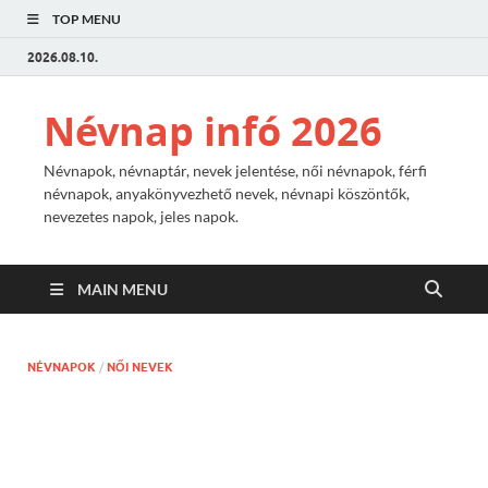
TOP MENU
2026.08.10.
Névnap infó 2026
Névnapok, névnaptár, nevek jelentése, női névnapok, férfi
névnapok, anyakönyvezhető nevek, névnapi köszöntők,
nevezetes napok, jeles napok.
MAIN MENU
NÉVNAPOK
/
NŐI NEVEK