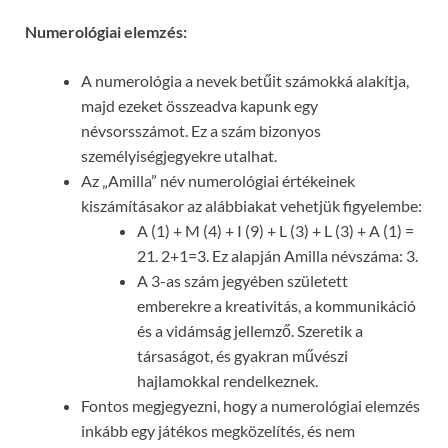
Numerológiai elemzés:
A numerológia a nevek betűit számokká alakítja,
majd ezeket összeadva kapunk egy
névsorsszámot. Ez a szám bizonyos
személyiségjegyekre utalhat.
Az „Amilla” név numerológiai értékeinek
kiszámításakor az alábbiakat vehetjük figyelembe:
A (1) + M (4) + I (9) + L (3) + L (3) + A (1) =
21. 2+1=3. Ez alapján Amilla névszáma: 3.
A 3-as szám jegyében született
emberekre a kreativitás, a kommunikáció
és a vidámság jellemző. Szeretik a
társaságot, és gyakran művészi
hajlamokkal rendelkeznek.
Fontos megjegyezni, hogy a numerológiai elemzés
inkább egy játékos megközelítés, és nem