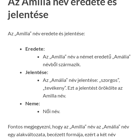
Az Amilla név eredete és
jelentése
Az „Amilla” név eredete és jelentése:
Eredete:
Az „Amilla” név a német eredetű „Amália”
névből származik.
Jelentése:
Az „Amália” név jelentése: „szorgos”,
„tevékeny”. Ezt a jelentést örökölte az
Amilla név.
Neme:
Női név.
Fontos megjegyezni, hogy az „Amilla” név az „Amália” név
egy alakváltozata, becézett formája, ezért a két név