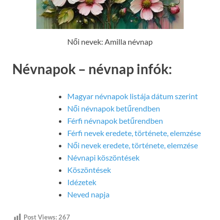
Női nevek: Amilla névnap
Névnapok – névnap infók:
Magyar névnapok listája dátum szerint
Női névnapok betűrendben
Férfi névnapok betűrendben
Férfi nevek eredete, története, elemzése
Női nevek eredete, története, elemzése
Névnapi köszöntések
Köszöntések
Idézetek
Neved napja
Post Views:
267