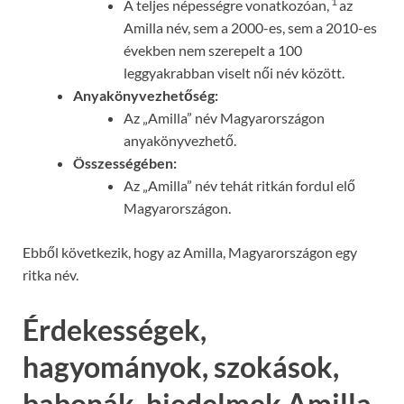
1
A teljes népességre vonatkozóan,
az
Amilla név, sem a 2000-es, sem a 2010-es
években nem szerepelt a 100
leggyakrabban viselt női név között.
Anyakönyvezhetőség:
Az „Amilla” név Magyarországon
anyakönyvezhető.
Összességében:
Az „Amilla” név tehát ritkán fordul elő
Magyarországon.
Ebből következik, hogy az Amilla, Magyarországon egy
ritka név.
Érdekességek,
hagyományok, szokások,
babonák, hiedelmek Amilla