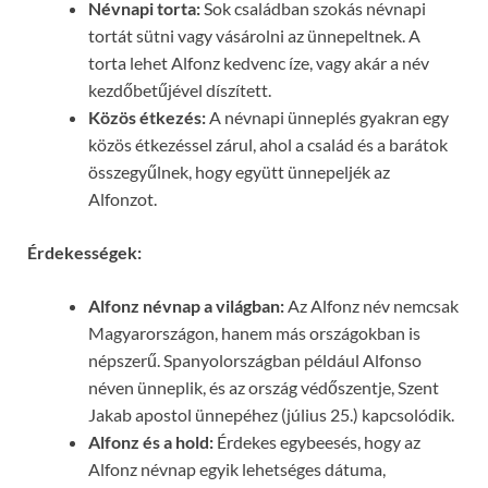
Névnapi torta:
Sok családban szokás névnapi
tortát sütni vagy vásárolni az ünnepeltnek. A
torta lehet Alfonz kedvenc íze, vagy akár a név
kezdőbetűjével díszített.
Közös étkezés:
A névnapi ünneplés gyakran egy
közös étkezéssel zárul, ahol a család és a barátok
összegyűlnek, hogy együtt ünnepeljék az
Alfonzot.
Érdekességek:
Alfonz névnap a világban:
Az Alfonz név nemcsak
Magyarországon, hanem más országokban is
népszerű. Spanyolországban például Alfonso
néven ünneplik, és az ország védőszentje, Szent
Jakab apostol ünnepéhez (július 25.) kapcsolódik.
Alfonz és a hold:
Érdekes egybeesés, hogy az
Alfonz névnap egyik lehetséges dátuma,