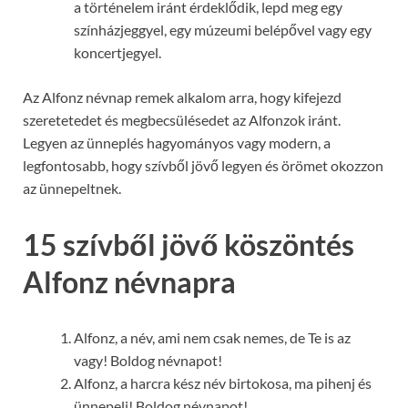
a történelem iránt érdeklődik, lepd meg egy
színházjeggyel, egy múzeumi belépővel vagy egy
koncertjegyel.
Az Alfonz névnap remek alkalom arra, hogy kifejezd
szeretetedet és megbecsülésedet az Alfonzok iránt.
Legyen az ünneplés hagyományos vagy modern, a
legfontosabb, hogy szívből jövő legyen és örömet okozzon
az ünnepeltnek.
15 szívből jövő köszöntés
Alfonz névnapra
Alfonz, a név, ami nem csak nemes, de Te is az
vagy! Boldog névnapot!
Alfonz, a harcra kész név birtokosa, ma pihenj és
ünnepelj! Boldog névnapot!