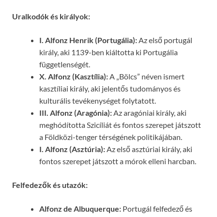
Uralkodók és királyok:
I. Alfonz Henrik (Portugália):
Az első portugál
király, aki 1139-ben kiáltotta ki Portugália
függetlenségét.
X. Alfonz (Kasztília):
A „Bölcs” néven ismert
kasztíliai király, aki jelentős tudományos és
kulturális tevékenységet folytatott.
III. Alfonz (Aragónia):
Az aragóniai király, aki
meghódította Szicíliát és fontos szerepet játszott
a Földközi-tenger térségének politikájában.
I. Alfonz (Asztúria):
Az első asztúriai király, aki
fontos szerepet játszott a mórok elleni harcban.
Felfedezők és utazók:
Alfonz de Albuquerque:
Portugál felfedező és