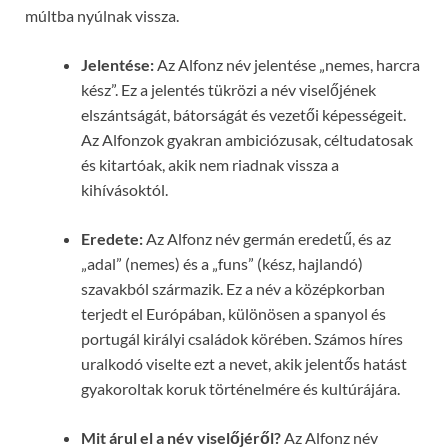
múltba nyúlnak vissza.
Jelentése:
Az Alfonz név jelentése „nemes, harcra
kész”. Ez a jelentés tükrözi a név viselőjének
elszántságát, bátorságát és vezetői képességeit.
Az Alfonzok gyakran ambiciózusak, céltudatosak
és kitartóak, akik nem riadnak vissza a
kihívásoktól.
Eredete:
Az Alfonz név germán eredetű, és az
„adal” (nemes) és a „funs” (kész, hajlandó)
szavakból származik. Ez a név a középkorban
terjedt el Európában, különösen a spanyol és
portugál királyi családok körében. Számos híres
uralkodó viselte ezt a nevet, akik jelentős hatást
gyakoroltak koruk történelmére és kultúrájára.
Mit árul el a név viselőjéről?
Az Alfonz név