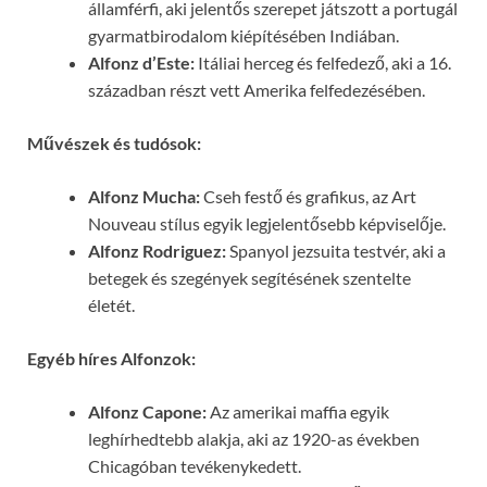
államférfi, aki jelentős szerepet játszott a portugál
gyarmatbirodalom kiépítésében Indiában.
Alfonz d’Este:
Itáliai herceg és felfedező, aki a 16.
században részt vett Amerika felfedezésében.
Művészek és tudósok:
Alfonz Mucha:
Cseh festő és grafikus, az Art
Nouveau stílus egyik legjelentősebb képviselője.
Alfonz Rodriguez:
Spanyol jezsuita testvér, aki a
betegek és szegények segítésének szentelte
életét.
Egyéb híres Alfonzok:
Alfonz Capone:
Az amerikai maffia egyik
leghírhedtebb alakja, aki az 1920-as években
Chicagóban tevékenykedett.