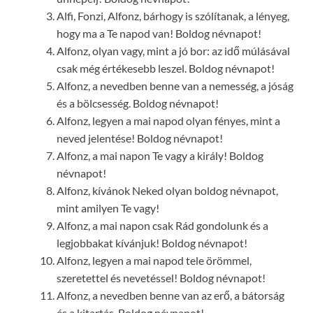
Alfi, Fonzi, Alfonz, bárhogy is szólítanak, a lényeg,
hogy ma a Te napod van! Boldog névnapot!
Alfonz, olyan vagy, mint a jó bor: az idő múlásával
csak még értékesebb leszel. Boldog névnapot!
Alfonz, a nevedben benne van a nemesség, a jóság
és a bölcsesség. Boldog névnapot!
Alfonz, legyen a mai napod olyan fényes, mint a
neved jelentése! Boldog névnapot!
Alfonz, a mai napon Te vagy a király! Boldog
névnapot!
Alfonz, kívánok Neked olyan boldog névnapot,
mint amilyen Te vagy!
Alfonz, a mai napon csak Rád gondolunk és a
legjobbakat kívánjuk! Boldog névnapot!
Alfonz, legyen a mai napod tele örömmel,
szeretettel és nevetéssel! Boldog névnapot!
Alfonz, a nevedben benne van az erő, a bátorság
és a kitartás. Boldog névnapot!