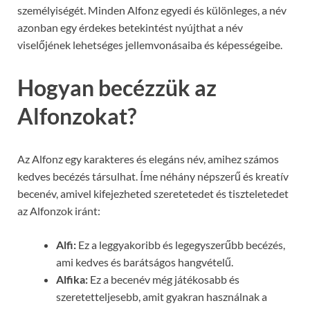
személyiségét. Minden Alfonz egyedi és különleges, a név
azonban egy érdekes betekintést nyújthat a név
viselőjének lehetséges jellemvonásaiba és képességeibe.
Hogyan becézzük az
Alfonzokat?
Az Alfonz egy karakteres és elegáns név, amihez számos
kedves becézés társulhat. Íme néhány népszerű és kreatív
becenév, amivel kifejezheted szeretetedet és tiszteletedet
az Alfonzok iránt:
Alfi:
Ez a leggyakoribb és legegyszerűbb becézés,
ami kedves és barátságos hangvételű.
Alfika:
Ez a becenév még játékosabb és
szeretetteljesebb, amit gyakran használnak a