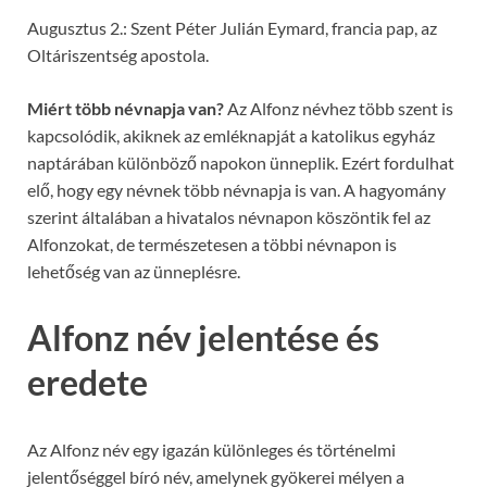
Augusztus 2.: Szent Péter Julián Eymard, francia pap, az
Oltáriszentség apostola.
Miért több névnapja van?
Az Alfonz névhez több szent is
kapcsolódik, akiknek az emléknapját a katolikus egyház
naptárában különböző napokon ünneplik. Ezért fordulhat
elő, hogy egy névnek több névnapja is van. A hagyomány
szerint általában a hivatalos névnapon köszöntik fel az
Alfonzokat, de természetesen a többi névnapon is
lehetőség van az ünneplésre.
Alfonz név jelentése és
eredete
Az Alfonz név egy igazán különleges és történelmi
jelentőséggel bíró név, amelynek gyökerei mélyen a