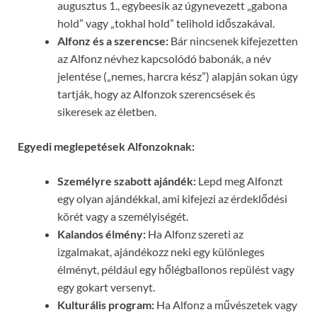
augusztus 1., egybeesik az úgynevezett „gabona
hold” vagy „tokhal hold” telihold időszakával.
Alfonz és a szerencse:
Bár nincsenek kifejezetten
az Alfonz névhez kapcsolódó babonák, a név
jelentése („nemes, harcra kész”) alapján sokan úgy
tartják, hogy az Alfonzok szerencsések és
sikeresek az életben.
Egyedi meglepetések Alfonzoknak:
Személyre szabott ajándék:
Lepd meg Alfonzt
egy olyan ajándékkal, ami kifejezi az érdeklődési
körét vagy a személyiségét.
Kalandos élmény:
Ha Alfonz szereti az
izgalmakat, ajándékozz neki egy különleges
élményt, például egy hőlégballonos repülést vagy
egy gokart versenyt.
Kulturális program:
Ha Alfonz a művészetek vagy