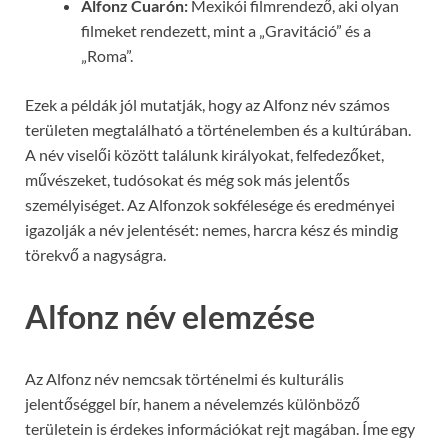
Alfonz Cuarón:
Mexikói filmrendező, aki olyan
filmeket rendezett, mint a „Gravitáció” és a
„Roma”.
Ezek a példák jól mutatják, hogy az Alfonz név számos
területen megtalálható a történelemben és a kultúrában.
A név viselői között találunk királyokat, felfedezőket,
művészeket, tudósokat és még sok más jelentős
személyiséget. Az Alfonzok sokfélesége és eredményei
igazolják a név jelentését: nemes, harcra kész és mindig
törekvő a nagyságra.
Alfonz név elemzése
Az Alfonz név nemcsak történelmi és kulturális
jelentőséggel bír, hanem a névelemzés különböző
területein is érdekes információkat rejt magában. Íme egy