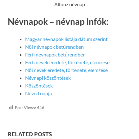
Alfonz névnap
Névnapok – névnap infók:
Magyar névnapok listája dátum szerint
Női névnapok betűrendben
Férfi névnapok betűrendben
Férfi nevek eredete, története, elemzése
Női nevek eredete, története, elemzése
Névnapi köszöntések
Köszöntések
Neved napja
Post Views:
446
RELATED POSTS