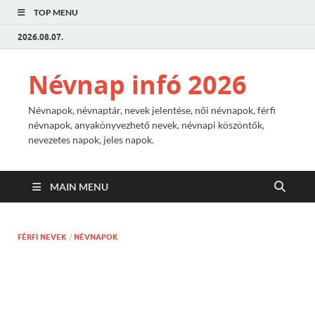
TOP MENU
2026.08.07.
Névnap infó 2026
Névnapok, névnaptár, nevek jelentése, női névnapok, férfi
névnapok, anyakönyvezhető nevek, névnapi köszöntők,
nevezetes napok, jeles napok.
MAIN MENU
FÉRFI NEVEK
/
NÉVNAPOK