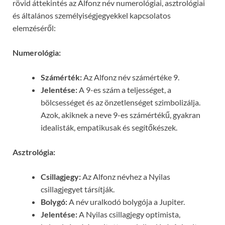
rövid áttekintés az Alfonz név numerológiai, asztrológiai
és általános személyiségjegyekkel kapcsolatos
elemzéséről:
Numerológia:
Számérték:
Az Alfonz név számértéke 9.
Jelentése:
A 9-es szám a teljességet, a
bölcsességet és az önzetlenséget szimbolizálja.
Azok, akiknek a neve 9-es számértékű, gyakran
idealisták, empatikusak és segítőkészek.
Asztrológia:
Csillagjegy:
Az Alfonz névhez a Nyilas
csillagjegyet társítják.
Bolygó:
A név uralkodó bolygója a Jupiter.
Jelentése:
A Nyilas csillagjegy optimista,