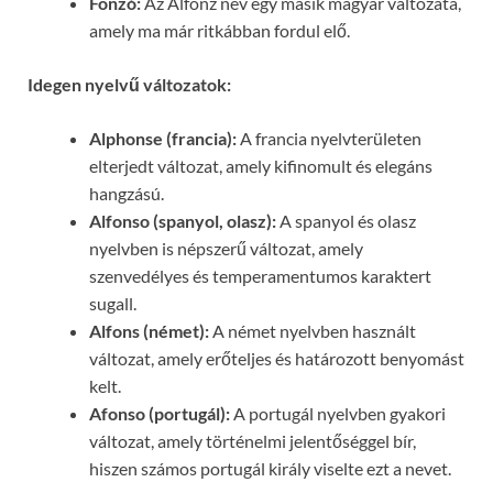
Fonzó:
Az Alfonz név egy másik magyar változata,
amely ma már ritkábban fordul elő.
Idegen nyelvű változatok:
Alphonse (francia):
A francia nyelvterületen
elterjedt változat, amely kifinomult és elegáns
hangzású.
Alfonso (spanyol, olasz):
A spanyol és olasz
nyelvben is népszerű változat, amely
szenvedélyes és temperamentumos karaktert
sugall.
Alfons (német):
A német nyelvben használt
változat, amely erőteljes és határozott benyomást
kelt.
Afonso (portugál):
A portugál nyelvben gyakori
változat, amely történelmi jelentőséggel bír,
hiszen számos portugál király viselte ezt a nevet.