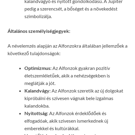
kalandvágyó és nyitott gondolkodású. A Jupiter
pedig a szerencsét, a bőséget és a növekedést
szimbolizálja.
Általános személyiségjegyek:
A névelemzés alapján az Alfonzokra általában jellemzőek a
következő tulajdonságok:
Optimizmus:
Az Alfonzok gyakran pozitív
életszemléletűek, akik a nehézségekben is
meglátják a jót.
Kalandvágy:
Az Alfonzok szeretik az új dolgokat
kipróbálni és szívesen vágnak bele izgalmas
kalandokba.
Nyitottság:
Az Alfonzok érdeklődőek és
elfogadóak, akik szívesen ismerkednek új
emberekkel és kultúrákkal.