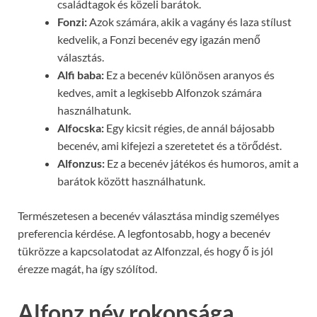
családtagok és közeli barátok.
Fonzi:
Azok számára, akik a vagány és laza stílust
kedvelik, a Fonzi becenév egy igazán menő
választás.
Alfi baba:
Ez a becenév különösen aranyos és
kedves, amit a legkisebb Alfonzok számára
használhatunk.
Alfocska:
Egy kicsit régies, de annál bájosabb
becenév, ami kifejezi a szeretetet és a törődést.
Alfonzus:
Ez a becenév játékos és humoros, amit a
barátok között használhatunk.
Természetesen a becenév választása mindig személyes
preferencia kérdése. A legfontosabb, hogy a becenév
tükrözze a kapcsolatodat az Alfonzzal, és hogy ő is jól
érezze magát, ha így szólítod.
Alfonz név rokonsága