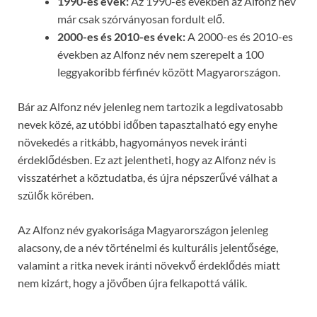
1990-es évek:
Az 1990-es években az Alfonz név
már csak szórványosan fordult elő.
2000-es és 2010-es évek:
A 2000-es és 2010-es
években az Alfonz név nem szerepelt a 100
leggyakoribb férfinév között Magyarországon.
Bár az Alfonz név jelenleg nem tartozik a legdivatosabb
nevek közé, az utóbbi időben tapasztalható egy enyhe
növekedés a ritkább, hagyományos nevek iránti
érdeklődésben. Ez azt jelentheti, hogy az Alfonz név is
visszatérhet a köztudatba, és újra népszerűvé válhat a
szülők körében.
Az Alfonz név gyakorisága Magyarországon jelenleg
alacsony, de a név történelmi és kulturális jelentősége,
valamint a ritka nevek iránti növekvő érdeklődés miatt
nem kizárt, hogy a jövőben újra felkapottá válik.