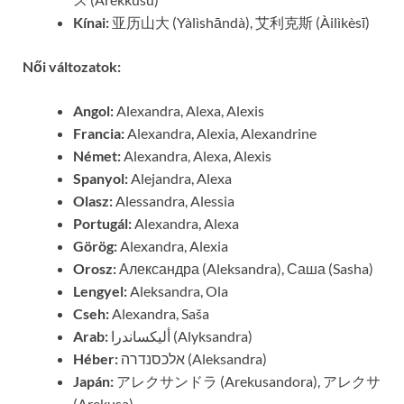
Kínai:
亚历山大 (Yàlìshāndà), 艾利克斯 (Àilìkèsī)
Női változatok:
Angol:
Alexandra, Alexa, Alexis
Francia:
Alexandra, Alexia, Alexandrine
Német:
Alexandra, Alexa, Alexis
Spanyol:
Alejandra, Alexa
Olasz:
Alessandra, Alessia
Portugál:
Alexandra, Alexa
Görög:
Alexandra, Alexia
Orosz:
Александра (Aleksandra), Саша (Sasha)
Lengyel:
Aleksandra, Ola
Cseh:
Alexandra, Saša
Arab:
أليكساندرا (Alyksandra)
Héber:
אלכסנדרה (Aleksandra)
Japán:
アレクサンドラ (Arekusandora), アレクサ
(Arekusa)