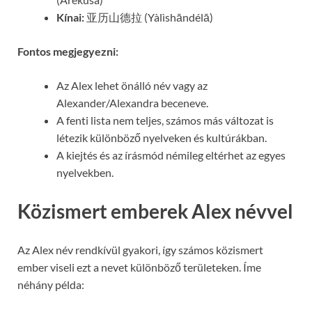
Kínai:
亚历山德拉 (Yàlìshāndélā)
Fontos megjegyezni:
Az Alex lehet önálló név vagy az
Alexander/Alexandra beceneve.
A fenti lista nem teljes, számos más változat is
létezik különböző nyelveken és kultúrákban.
A kiejtés és az írásmód némileg eltérhet az egyes
nyelvekben.
Közismert emberek Alex névvel
Az Alex név rendkívül gyakori, így számos közismert
ember viseli ezt a nevet különböző területeken. Íme
néhány példa: