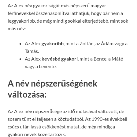
Az Alex név gyakoriságát más népszerű magyar
férfinevekkel összehasonlítva láthatjuk, hogy bár nem a
leggyakoribb, de még mindig sokkal elterjedtebb, mint sok
más név:
Az Alex
gyakoribb
, mint a Zoltán, az Ádám vagy a
Tamás.
Az Alex
kevésbé gyakori
, mint a Bence, a Máté
vagy a Levente.
A név népszerűségének
változása:
Az Alex név népszerűsége az idő múlásával változott, de
sosem tűnt el teljesen a köztudatból. Az 1990-es évekbeli
csúcs után lassú csökkenést mutat, de még mindig a
gyakori nevek közé tartozik.