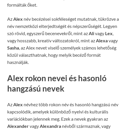
formálták őket.
Az
Alex
név becézései sokféleséget mutatnak, tükrözve a
név nemzetközi elterjedtségét és népszerűségét. Legyen
szó rövid, egyszerű becenevekről, mint az
Ali
vagy
Lex
,
vagy hosszabb, kreatív változatokról, mint az
Alexa
vagy
Sasha
, az Alex nevet viselő személyek számos lehetőség
közül választhatnak, hogy melyik becéző formát
használják.
Alex rokon nevei és hasonló
hangzású nevek
Az
Alex
névhez több rokon név és hasonló hangzású név
kapcsolódik, amelyek különböző nyelvi és kulturális
variációkban jelennek meg. Ezek a nevek gyakran az
Alexander
vagy
Alexandra
névből származnak, vagy