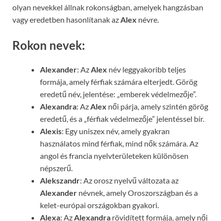
olyan nevekkel állnak rokonságban, amelyek hangzásban
vagy eredetben hasonlítanak az
Alex
névre.
Rokon nevek:
Alexander
: Az
Alex
név leggyakoribb teljes
formája, amely férfiak számára elterjedt. Görög
eredetű név, jelentése: „emberek védelmezője”.
Alexandra
: Az
Alex
női párja, amely szintén görög
eredetű, és a „férfiak védelmezője” jelentéssel bír.
Alexis
: Egy uniszex név, amely gyakran
használatos mind férfiak, mind nők számára. Az
angol és francia nyelvterületeken különösen
népszerű.
Alekszandr
: Az orosz nyelvű változata az
Alexander
névnek, amely Oroszországban és a
kelet-európai országokban gyakori.
Alexa
: Az
Alexandra
rövidített formája, amely női