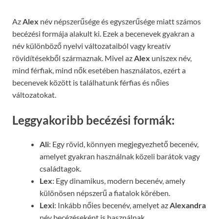
Az
Alex
név népszerűsége és egyszerűsége miatt számos
becézési formája alakult ki. Ezek a becenevek gyakran a
név különböző nyelvi változataiból vagy kreatív
rövidítésekből származnak. Mivel az
Alex
uniszex név,
mind férfiak, mind nők esetében használatos, ezért a
becenevek között is találhatunk férfias és nőies
változatokat.
Leggyakoribb becézési formák:
Ali
: Egy rövid, könnyen megjegyezhető becenév,
amelyet gyakran használnak közeli barátok vagy
családtagok.
Lex
: Egy dinamikus, modern becenév, amely
különösen népszerű a fiatalok körében.
Lexi
: Inkább nőies becenév, amelyet az
Alexandra
név becézéseként is használnak.