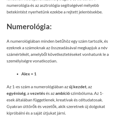
numerológia és az asztrológia segítségével mélyebb
betekintést nyerhetünk ezekbe a rejtett jelentésekbe.
Numerológia:
A numerológiában minden betűhöz egy szám tartozik, és
ezeknek a számoknak az összeadásával megkapjuk a név
számértékét, amelyből következtetéseket vonhatunk le a
személyiségre vonatkozóan.
Alex = 1
Az 1-es szám a numerológiában az
új kezdet
, az
egyéniség
, a
vezetés
és az
ambíció
szimbóluma. Az 1-
esek általában függetlenek, kreatívak és céltudatosak.
Gyakran úttörők és vezetők, akik szeretnek új dolgokat
kipróbálni és a saját útjukat járni.