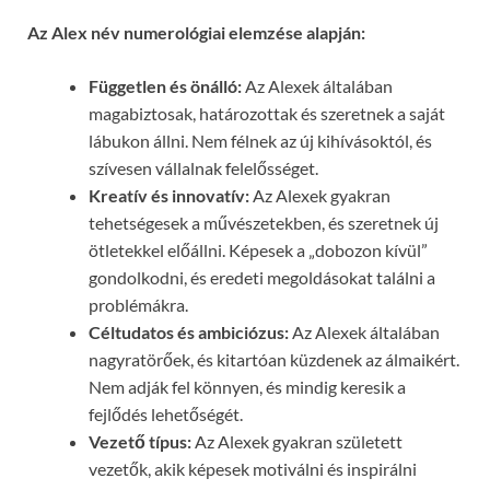
Az Alex név numerológiai elemzése alapján:
Független és önálló:
Az Alexek általában
magabiztosak, határozottak és szeretnek a saját
lábukon állni. Nem félnek az új kihívásoktól, és
szívesen vállalnak felelősséget.
Kreatív és innovatív:
Az Alexek gyakran
tehetségesek a művészetekben, és szeretnek új
ötletekkel előállni. Képesek a „dobozon kívül”
gondolkodni, és eredeti megoldásokat találni a
problémákra.
Céltudatos és ambiciózus:
Az Alexek általában
nagyratörőek, és kitartóan küzdenek az álmaikért.
Nem adják fel könnyen, és mindig keresik a
fejlődés lehetőségét.
Vezető típus:
Az Alexek gyakran született
vezetők, akik képesek motiválni és inspirálni