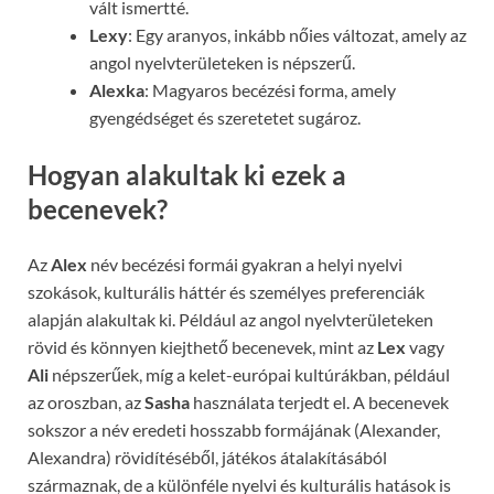
vált ismertté.
Lexy
: Egy aranyos, inkább nőies változat, amely az
angol nyelvterületeken is népszerű.
Alexka
: Magyaros becézési forma, amely
gyengédséget és szeretetet sugároz.
Hogyan alakultak ki ezek a
becenevek?
Az
Alex
név becézési formái gyakran a helyi nyelvi
szokások, kulturális háttér és személyes preferenciák
alapján alakultak ki. Például az angol nyelvterületeken
rövid és könnyen kiejthető becenevek, mint az
Lex
vagy
Ali
népszerűek, míg a kelet-európai kultúrákban, például
az oroszban, az
Sasha
használata terjedt el. A becenevek
sokszor a név eredeti hosszabb formájának (Alexander,
Alexandra) rövidítéséből, játékos átalakításából
származnak, de a különféle nyelvi és kulturális hatások is