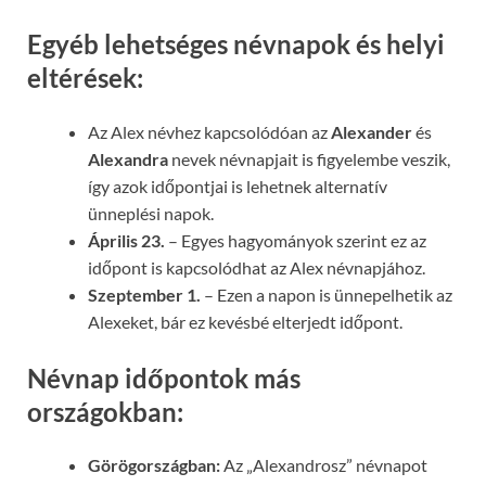
Egyéb lehetséges névnapok és helyi
eltérések:
Az Alex névhez kapcsolódóan az
Alexander
és
Alexandra
nevek névnapjait is figyelembe veszik,
így azok időpontjai is lehetnek alternatív
ünneplési napok.
Április 23.
– Egyes hagyományok szerint ez az
időpont is kapcsolódhat az Alex névnapjához.
Szeptember 1.
– Ezen a napon is ünnepelhetik az
Alexeket, bár ez kevésbé elterjedt időpont.
Névnap időpontok más
országokban:
Görögországban:
Az „Alexandrosz” névnapot