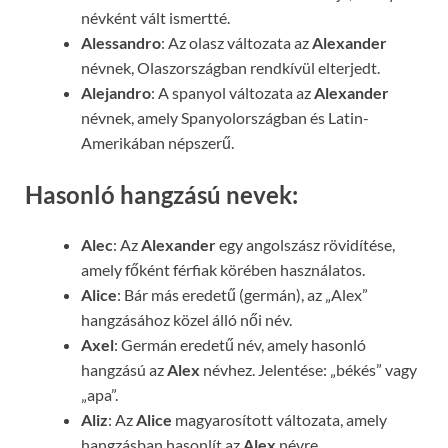
névként vált ismertté.
Alessandro
: Az olasz változata az
Alexander
névnek, Olaszországban rendkívül elterjedt.
Alejandro
: A spanyol változata az
Alexander
névnek, amely Spanyolországban és Latin-
Amerikában népszerű.
Hasonló hangzású nevek:
Alec
: Az
Alexander
egy angolszász rövidítése,
amely főként férfiak körében használatos.
Alice
: Bár más eredetű (germán), az „Alex”
hangzásához közel álló női név.
Axel
: Germán eredetű név, amely hasonló
hangzású az
Alex
névhez. Jelentése: „békés” vagy
„apa”.
Aliz
: Az
Alice
magyarosított változata, amely
hangzásban hasonlít az
Alex
névre.