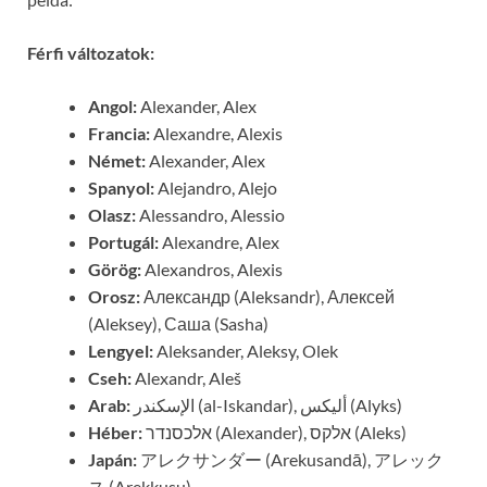
Férfi változatok:
Angol:
Alexander, Alex
Francia:
Alexandre, Alexis
Német:
Alexander, Alex
Spanyol:
Alejandro, Alejo
Olasz:
Alessandro, Alessio
Portugál:
Alexandre, Alex
Görög:
Alexandros, Alexis
Orosz:
Александр (Aleksandr), Алексей
(Aleksey), Саша (Sasha)
Lengyel:
Aleksander, Aleksy, Olek
Cseh:
Alexandr, Aleš
Arab:
الإسكندر (al-Iskandar), أليكس (Alyks)
Héber:
אלכסנדר (Alexander), אלקס (Aleks)
Japán:
アレクサンダー (Arekusandā), アレック
ス (Arekkusu)