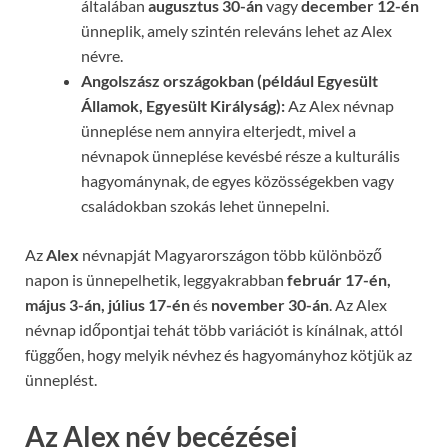
általában
augusztus 30-án
vagy
december 12-én
ünneplik, amely szintén releváns lehet az Alex
névre.
Angolszász országokban (például Egyesült
Államok, Egyesült Királyság):
Az Alex névnap
ünneplése nem annyira elterjedt, mivel a
névnapok ünneplése kevésbé része a kulturális
hagyománynak, de egyes közösségekben vagy
családokban szokás lehet ünnepelni.
Az
Alex
névnapját Magyarországon több különböző
napon is ünnepelhetik, leggyakrabban
február 17-én,
május 3-án, július 17-én
és
november 30-án
. Az Alex
névnap időpontjai tehát több variációt is kínálnak, attól
függően, hogy melyik névhez és hagyományhoz kötjük az
ünneplést.
Az Alex név becézései