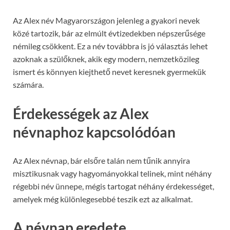
Az Alex név Magyarországon jelenleg a gyakori nevek
közé tartozik, bár az elmúlt évtizedekben népszerűsége
némileg csökkent. Ez a név továbbra is jó választás lehet
azoknak a szülőknek, akik egy modern, nemzetközileg
ismert és könnyen kiejthető nevet keresnek gyermekük
számára.
Érdekességek az Alex
névnaphoz kapcsolódóan
Az Alex névnap, bár elsőre talán nem tűnik annyira
misztikusnak vagy hagyományokkal telinek, mint néhány
régebbi név ünnepe, mégis tartogat néhány érdekességet,
amelyek még különlegesebbé teszik ezt az alkalmat.
A névnap eredete