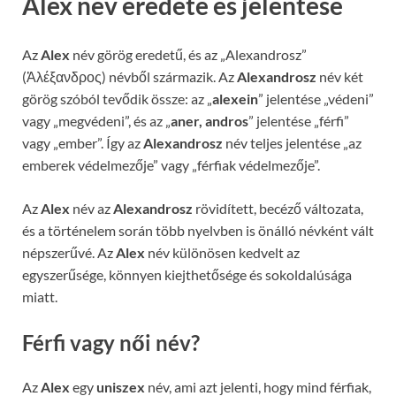
Alex név eredete és jelentése
Az
Alex
név görög eredetű, és az „Alexandrosz”
(Ἀλέξανδρος) névből származik. Az
Alexandrosz
név két
görög szóból tevődik össze: az „
alexein
” jelentése „védeni”
vagy „megvédeni”, és az „
aner, andros
” jelentése „férfi”
vagy „ember”. Így az
Alexandrosz
név teljes jelentése „az
emberek védelmezője” vagy „férfiak védelmezője”.
Az
Alex
név az
Alexandrosz
rövidített, becéző változata,
és a történelem során több nyelvben is önálló névként vált
népszerűvé. Az
Alex
név különösen kedvelt az
egyszerűsége, könnyen kiejthetősége és sokoldalúsága
miatt.
Férfi vagy női név?
Az
Alex
egy
uniszex
név, ami azt jelenti, hogy mind férfiak,