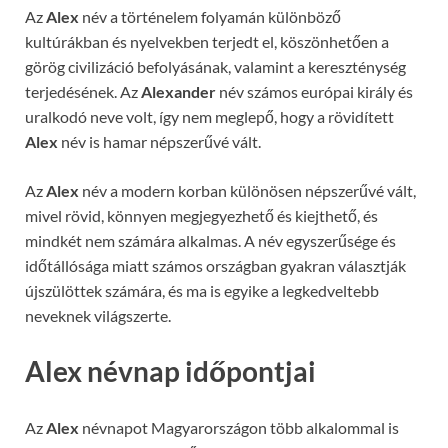
Az
Alex
név a történelem folyamán különböző
kultúrákban és nyelvekben terjedt el, köszönhetően a
görög civilizáció befolyásának, valamint a kereszténység
terjedésének. Az
Alexander
név számos európai király és
uralkodó neve volt, így nem meglepő, hogy a rövidített
Alex
név is hamar népszerűvé vált.
Az
Alex
név a modern korban különösen népszerűvé vált,
mivel rövid, könnyen megjegyezhető és kiejthető, és
mindkét nem számára alkalmas. A név egyszerűsége és
időtállósága miatt számos országban gyakran választják
újszülöttek számára, és ma is egyike a legkedveltebb
neveknek világszerte.
Alex névnap időpontjai
Az
Alex
névnapot Magyarországon több alkalommal is