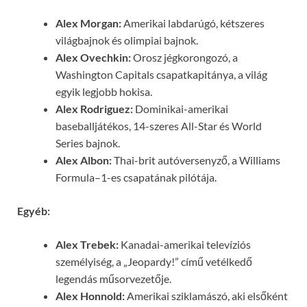
Alex Morgan:
Amerikai labdarúgó, kétszeres
világbajnok és olimpiai bajnok.
Alex Ovechkin:
Orosz jégkorongozó, a
Washington Capitals csapatkapitánya, a világ
egyik legjobb hokisa.
Alex Rodriguez:
Dominikai-amerikai
baseballjátékos, 14-szeres All-Star és World
Series bajnok.
Alex Albon:
Thai-brit autóversenyző, a Williams
Formula–1-es csapatának pilótája.
Egyéb:
Alex Trebek:
Kanadai-amerikai televíziós
személyiség, a „Jeopardy!” című vetélkedő
legendás műsorvezetője.
Alex Honnold:
Amerikai sziklamászó, aki elsőként