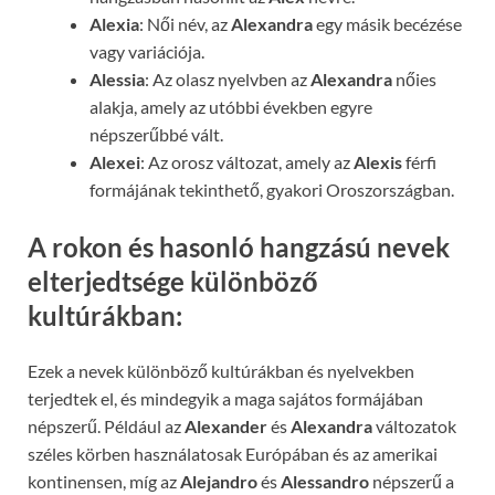
Alexia
: Női név, az
Alexandra
egy másik becézése
vagy variációja.
Alessia
: Az olasz nyelvben az
Alexandra
nőies
alakja, amely az utóbbi években egyre
népszerűbbé vált.
Alexei
: Az orosz változat, amely az
Alexis
férfi
formájának tekinthető, gyakori Oroszországban.
A rokon és hasonló hangzású nevek
elterjedtsége különböző
kultúrákban:
Ezek a nevek különböző kultúrákban és nyelvekben
terjedtek el, és mindegyik a maga sajátos formájában
népszerű. Például az
Alexander
és
Alexandra
változatok
széles körben használatosak Európában és az amerikai
kontinensen, míg az
Alejandro
és
Alessandro
népszerű a