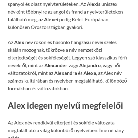
spanyol és olasz nyelvterületeken. Az
Alexis
uniszex
névként többnyire az angol és francia nyelvterületeken
található meg, az
Alexei
pedig Kelet-Európában,
különösen Oroszországban gyakori.
Az
Alex
név rokon és hasonló hangzású nevei széles
skálán mozognak, tükrözve a név nemzetközi
elterjedtségét és sokféleségét. Legyen szó klasszikus férfi
nevekről, mint az
Alexander
vagy
Alejandro
, vagy női
változatokról, mint az
Alexandra
és
Alexa
, az Alex név
számos kultúrában és nyelvben megtalálható, különböző
formákban és változatokban.
Alex idegen nyelvű megfelelői
Az Alex név rendkívül elterjedt és sokféle változata
megtalálható a világ különböző nyelveiben. Íme néhány
példa: