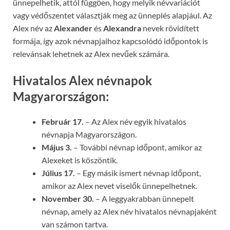
ünnepelhetik, attól függően, hogy melyik névvariációt
vagy védőszentet választják meg az ünneplés alapjául. Az
Alex név az
Alexander
és
Alexandra
nevek rövidített
formája, így azok névnapjaihoz kapcsolódó időpontok is
relevánsak lehetnek az Alex nevűek számára.
Hivatalos Alex névnapok
Magyarországon:
Február 17.
– Az Alex név egyik hivatalos
névnapja Magyarországon.
Május 3.
– További névnap időpont, amikor az
Alexeket is köszöntik.
Július 17.
– Egy másik ismert névnap időpont,
amikor az Alex nevet viselők ünnepelhetnek.
November 30.
– A leggyakrabban ünnepelt
névnap, amely az Alex név hivatalos névnapjaként
van számon tartva.