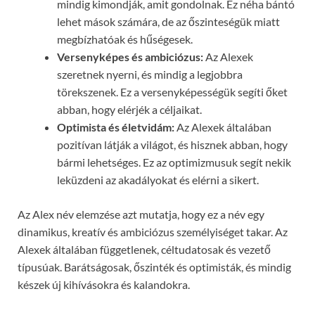
mindig kimondják, amit gondolnak. Ez néha bántó
lehet mások számára, de az őszinteségük miatt
megbízhatóak és hűségesek.
Versenyképes és ambiciózus:
Az Alexek
szeretnek nyerni, és mindig a legjobbra
törekszenek. Ez a versenyképességük segíti őket
abban, hogy elérjék a céljaikat.
Optimista és életvidám:
Az Alexek általában
pozitívan látják a világot, és hisznek abban, hogy
bármi lehetséges. Ez az optimizmusuk segít nekik
leküzdeni az akadályokat és elérni a sikert.
Az Alex név elemzése azt mutatja, hogy ez a név egy
dinamikus, kreatív és ambiciózus személyiséget takar. Az
Alexek általában függetlenek, céltudatosak és vezető
típusúak. Barátságosak, őszinték és optimisták, és mindig
készek új kihívásokra és kalandokra.