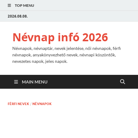
TOP MENU
2026.08.08.
Névnap infó 2026
Névnapok, névnaptár, nevek jelentése, női névnapok, férfi
névnapok, anyakönyvezhető nevek, névnapi köszöntők,
nevezetes napok, jeles napok.
MAIN MENU
FÉRFI NEVEK
/
NÉVNAPOK