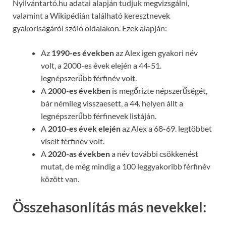
Nyilvántartó.hu adatai alapján tudjuk megvizsgálni,
valamint a Wikipédián található keresztnevek
gyakoriságáról szóló oldalakon. Ezek alapján:
Az
1990-es években
az Alex igen gyakori név
volt, a 2000-es évek elején a 44-51.
legnépszerűbb férfinév volt.
A
2000-es években
is megőrizte népszerűségét,
bár némileg visszaesett, a 44. helyen állt a
legnépszerűbb férfinevek listáján.
A
2010-es évek elején
az Alex a 68-69. legtöbbet
viselt férfinév volt.
A
2020-as években
a név további csökkenést
mutat, de még mindig a 100 leggyakoribb férfinév
között van.
Összehasonlítás más nevekkel: