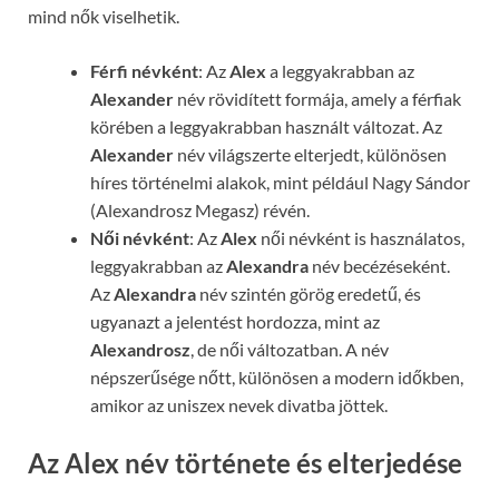
mind nők viselhetik.
Férfi névként
: Az
Alex
a leggyakrabban az
Alexander
név rövidített formája, amely a férfiak
körében a leggyakrabban használt változat. Az
Alexander
név világszerte elterjedt, különösen
híres történelmi alakok, mint például Nagy Sándor
(Alexandrosz Megasz) révén.
Női névként
: Az
Alex
női névként is használatos,
leggyakrabban az
Alexandra
név becézéseként.
Az
Alexandra
név szintén görög eredetű, és
ugyanazt a jelentést hordozza, mint az
Alexandrosz
, de női változatban. A név
népszerűsége nőtt, különösen a modern időkben,
amikor az uniszex nevek divatba jöttek.
Az Alex név története és elterjedése