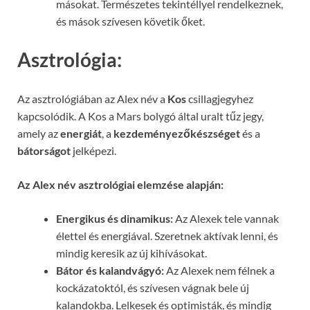
másokat. Természetes tekintéllyel rendelkeznek,
és mások szívesen követik őket.
Asztrológia:
Az asztrológiában az Alex név a
Kos
csillagjegyhez
kapcsolódik. A Kos a Mars bolygó által uralt tűz jegy,
amely az
energiát
, a
kezdeményezőkészséget
és a
bátorságot
jelképezi.
Az Alex név asztrológiai elemzése alapján:
Energikus és dinamikus:
Az Alexek tele vannak
élettel és energiával. Szeretnek aktívak lenni, és
mindig keresik az új kihívásokat.
Bátor és kalandvágyó:
Az Alexek nem félnek a
kockázatoktól, és szívesen vágnak bele új
kalandokba. Lelkesek és optimisták, és mindig