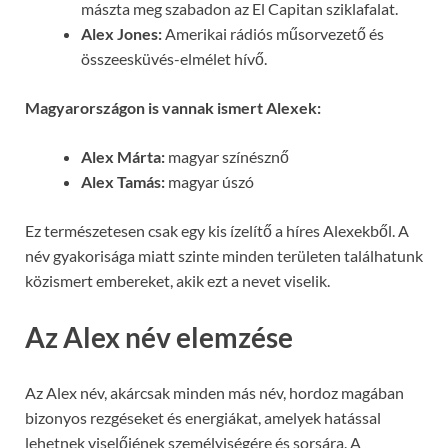
mászta meg szabadon az El Capitan sziklafalat.
Alex Jones:
Amerikai rádiós műsorvezető és
összeesküvés-elmélet hívő.
Magyarországon is vannak ismert Alexek:
Alex Márta:
magyar színésznő
Alex Tamás:
magyar úszó
Ez természetesen csak egy kis ízelítő a híres Alexekből. A
név gyakorisága miatt szinte minden területen találhatunk
közismert embereket, akik ezt a nevet viselik.
Az Alex név elemzése
Az Alex név, akárcsak minden más név, hordoz magában
bizonyos rezgéseket és energiákat, amelyek hatással
lehetnek viselőjének személyiségére és sorsára. A