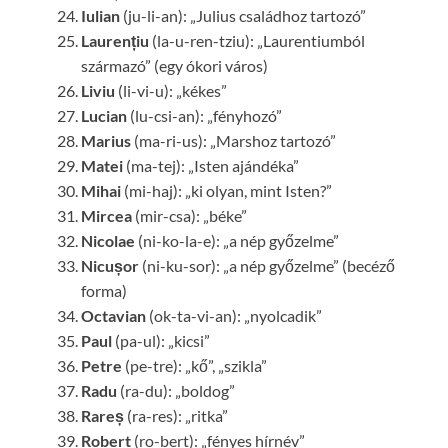
Iulian
(ju-li-an): „Julius családhoz tartozó”
Laurențiu
(la-u-ren-tziu): „Laurentiumból
származó” (egy ókori város)
Liviu
(li-vi-u): „kékes”
Lucian
(lu-csi-an): „fényhozó”
Marius
(ma-ri-us): „Marshoz tartozó”
Matei
(ma-tej): „Isten ajándéka”
Mihai
(mi-haj): „ki olyan, mint Isten?”
Mircea
(mir-csa): „béke”
Nicolae
(ni-ko-la-e): „a nép győzelme”
Nicușor
(ni-ku-sor): „a nép győzelme” (becéző
forma)
Octavian
(ok-ta-vi-an): „nyolcadik”
Paul
(pa-ul): „kicsi”
Petre
(pe-tre): „kő”, „szikla”
Radu
(ra-du): „boldog”
Rareș
(ra-res): „ritka”
Robert
(ro-bert): „fényes hírnév”