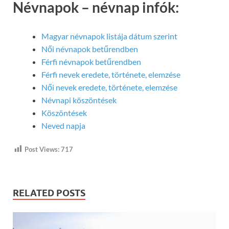
Névnapok – névnap infók:
Magyar névnapok listája dátum szerint
Női névnapok betűrendben
Férfi névnapok betűrendben
Férfi nevek eredete, története, elemzése
Női nevek eredete, története, elemzése
Névnapi köszöntések
Köszöntések
Neved napja
Post Views:
717
RELATED POSTS