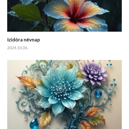
Izidóra névnap
2024.10.06.