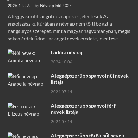
2025.11.27.
-
by
Névnap infó 2024
A leggyakoribb angol névnapok és jelentésük Az
angolszász kultúrában a névnap nem tölti be azt a
hangsúlyos szerepet, mint a magyar hagyományban, mégis
sokan érdeklődnek az angol nevek eredete, jelentése …
Izidóra névnap
2024.10.06.
A legnépszerűbb spanyol női nevek
listája
2024.07.14.
A legnépszerűbb spanyol férfi
nevek listája
2024.07.14.
A legnépszerűbb török női nevek