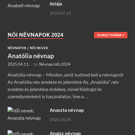
listája
2024.07.14.
NŐI NÉVNAPOK 2024
OLVASS TOVÁBB
NÉVNAPOK
/
NŐI NEVEK
Anatólia névnap
2025.04.11.
-
by
Névnap infó 2024
Anatólia névnap – Minden, amit tudnod kell a névnapról
Az Anatólia név eredete és jelentése Az „Anatólia” név
eredete és jelentése érdekes, mivel földrajzi és
személynévként is használatos. Íme a …
Anaszta névnap
2025.04.09.
Anaisz névnap