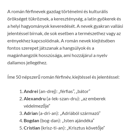
A román férfinevek gazdag történelmi és kulturális
örökséget tükröznek, a kereszténység, a latin gyökerek és
a helyi hagyományok keveredését. A nevek gyakran vallási
jelentéssel bírnak, de sok esetben a természethez vagy az
erényekhez kapcsolódnak. A román nevek kiejtésében
fontos szerepet játszanak a hangsúlyok és a
magánhangzók hosszúsága, ami hozzájárul a nyelv
dallamos jellegéhez.
Íme 50 népszerű román férfinév, kiejtéssel és jelentéssel:
Andrei
(an-drej): „férfias”, „bátor”
Alexandru
(a-lek-szan-dru): „az emberek
védelmezője”
Adrian
(a-dri-an): „Adriából származó”
Bogdan
(bog-dan): „Isten ajándéka”
Cristian
(krisz-ti-an): „Krisztus követője”