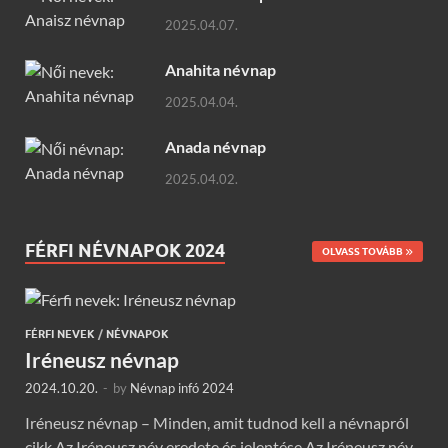
2025.04.07.
Anahita névnap
2025.04.04.
Anada névnap
2025.04.02.
FÉRFI NÉVNAPOK 2024
OLVASS TOVÁBB
FÉRFI NEVEK
/
NÉVNAPOK
Iréneusz névnap
2024.10.20.
-
by
Névnap infó 2024
Iréneusz névnap – Minden, amit tudnod kell a névnapról
cikk Az Iréneusz név eredete és jelentése Az Iréneusz név