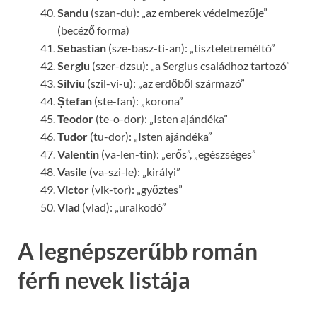
Sandu
(szan-du): „az emberek védelmezője”
(becéző forma)
Sebastian
(sze-basz-ti-an): „tiszteletreméltó”
Sergiu
(szer-dzsu): „a Sergius családhoz tartozó”
Silviu
(szil-vi-u): „az erdőből származó”
Ștefan
(ste-fan): „korona”
Teodor
(te-o-dor): „Isten ajándéka”
Tudor
(tu-dor): „Isten ajándéka”
Valentin
(va-len-tin): „erős”, „egészséges”
Vasile
(va-szi-le): „királyi”
Victor
(vik-tor): „győztes”
Vlad
(vlad): „uralkodó”
A legnépszerűbb román
férfi nevek listája