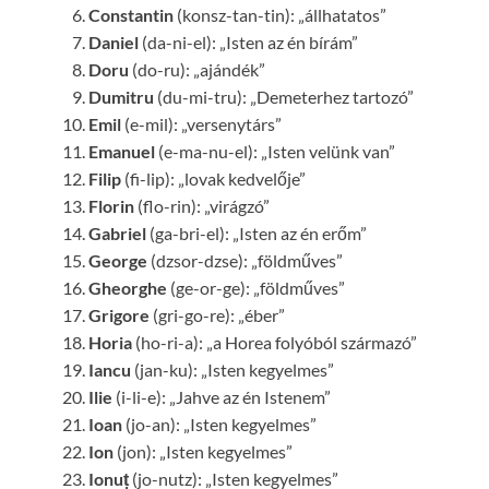
Constantin
(konsz-tan-tin): „állhatatos”
Daniel
(da-ni-el): „Isten az én bírám”
Doru
(do-ru): „ajándék”
Dumitru
(du-mi-tru): „Demeterhez tartozó”
Emil
(e-mil): „versenytárs”
Emanuel
(e-ma-nu-el): „Isten velünk van”
Filip
(fi-lip): „lovak kedvelője”
Florin
(flo-rin): „virágzó”
Gabriel
(ga-bri-el): „Isten az én erőm”
George
(dzsor-dzse): „földműves”
Gheorghe
(ge-or-ge): „földműves”
Grigore
(gri-go-re): „éber”
Horia
(ho-ri-a): „a Horea folyóból származó”
Iancu
(jan-ku): „Isten kegyelmes”
Ilie
(i-li-e): „Jahve az én Istenem”
Ioan
(jo-an): „Isten kegyelmes”
Ion
(jon): „Isten kegyelmes”
Ionuț
(jo-nutz): „Isten kegyelmes”