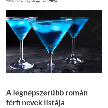
2024.07.14.
-
by
Névnap infó 2024
A legnépszerűbb román
férfi nevek listája