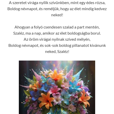
A szeretet virága nyílik szívünkben, mint egy édes rózsa,
Boldog névnapot, és reméljük, hogy az élet mindig kedvez
neked!
Ahogyan a folyó csendesen szalad a part mentén,
Szaléz, ma a nap, amikor az élet boldogságba borul.
Az öröm virágai nyílnak szíved mélyén,
Boldog névnapot, és sok-sok boldog pillanatot kívánunk
neked, Szaléz!