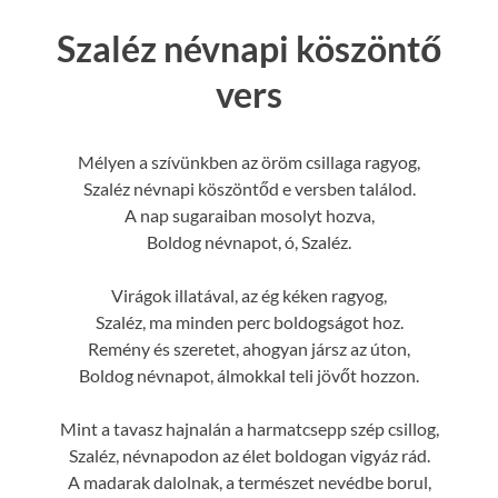
Szaléz névnapi köszöntő
vers
Mélyen a szívünkben az öröm csillaga ragyog,
Szaléz névnapi köszöntőd e versben találod.
A nap sugaraiban mosolyt hozva,
Boldog névnapot, ó, Szaléz.
Virágok illatával, az ég kéken ragyog,
Szaléz, ma minden perc boldogságot hoz.
Remény és szeretet, ahogyan jársz az úton,
Boldog névnapot, álmokkal teli jövőt hozzon.
Mint a tavasz hajnalán a harmatcsepp szép csillog,
Szaléz, névnapodon az élet boldogan vigyáz rád.
A madarak dalolnak, a természet nevédbe borul,