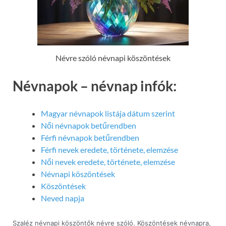
Névre szóló névnapi köszöntések
Névnapok – névnap infók:
Magyar névnapok listája dátum szerint
Női névnapok betűrendben
Férfi névnapok betűrendben
Férfi nevek eredete, története, elemzése
Női nevek eredete, története, elemzése
Névnapi köszöntések
Köszöntések
Neved napja
Szaléz névnapi köszöntők névre szóló. Köszöntések névnapra,