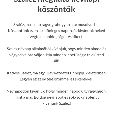
köszöntők
Szaléz, ma a nap ragyog, ahogyan a te mosolyod is!
Köszöntünk ezen a különleges napon, és kívánunk neked
végtelen boldogságot és sikert!
Szaléz névnap alkalmából kívánjuk, hogy minden álmod és
vágyad valóra váljon. Ma minden lehetőség a te előtted
áll!
Kedves Szaléz, ma egy új év kezdetét ünnepljük életedben.
Legyen ez az év tele örömmel és sikerekkel!
Névnapodon kívánjuk, hogy minden napod úgy ragyogjon,
mint a mai. Boldog névnapot és sok-sok napfényt
kívánunk Szaléz!