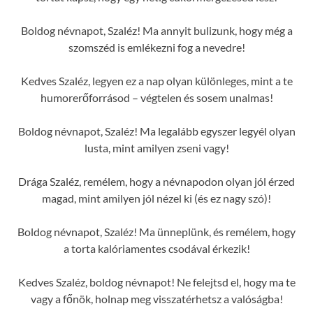
Boldog névnapot, Szaléz! Ma annyit bulizunk, hogy még a
szomszéd is emlékezni fog a nevedre!
Kedves Szaléz, legyen ez a nap olyan különleges, mint a te
humorerőforrásod – végtelen és sosem unalmas!
Boldog névnapot, Szaléz! Ma legalább egyszer legyél olyan
lusta, mint amilyen zseni vagy!
Drága Szaléz, remélem, hogy a névnapodon olyan jól érzed
magad, mint amilyen jól nézel ki (és ez nagy szó)!
Boldog névnapot, Szaléz! Ma ünneplünk, és remélem, hogy
a torta kalóriamentes csodával érkezik!
Kedves Szaléz, boldog névnapot! Ne felejtsd el, hogy ma te
vagy a főnök, holnap meg visszatérhetsz a valóságba!