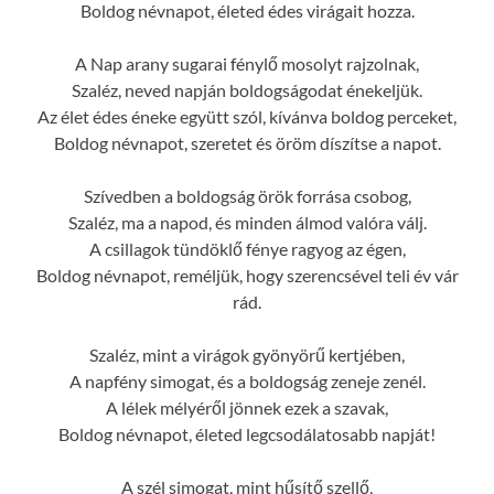
Boldog névnapot, életed édes virágait hozza.
A Nap arany sugarai fénylő mosolyt rajzolnak,
Szaléz, neved napján boldogságodat énekeljük.
Az élet édes éneke együtt szól, kívánva boldog perceket,
Boldog névnapot, szeretet és öröm díszítse a napot.
Szívedben a boldogság örök forrása csobog,
Szaléz, ma a napod, és minden álmod valóra válj.
A csillagok tündöklő fénye ragyog az égen,
Boldog névnapot, reméljük, hogy szerencsével teli év vár
rád.
Szaléz, mint a virágok gyönyörű kertjében,
A napfény simogat, és a boldogság zeneje zenél.
A lélek mélyéről jönnek ezek a szavak,
Boldog névnapot, életed legcsodálatosabb napját!
A szél simogat, mint hűsítő szellő,