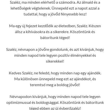
Szaléz, ma minden elérhető a számodra. Az álmaid és a
lehetőségek végtelenek. Ünnepeld ezt a napot azzal a
tudattal, hogy a jövőd fényesebb lesz!
Ma egy új fejezet kezdődik az életedben, Szaléz. Készen
állsz a kihívásokra és a sikerekre. Köszöntünk és
bátorítunk téged!
Szaléz, névnapon a jövőre gondolunk, és azt kívánjuk, hogy
minden napod tele legyen pozitív élményekkel és
sikerekkel!
Kedves Szaléz, ne feledd, hogy minden nap egy ajándék.
Ma különösen ünnepeld meg ezt az ajándékot, és
teremtsd meg a boldog jövőd!
Névnapodon kívánjuk, hogy minden napod tele legyen
optimizmussal és boldogsággal. Köszöntünk és bátorítunk
téged ebben az új évbenSzaléz!