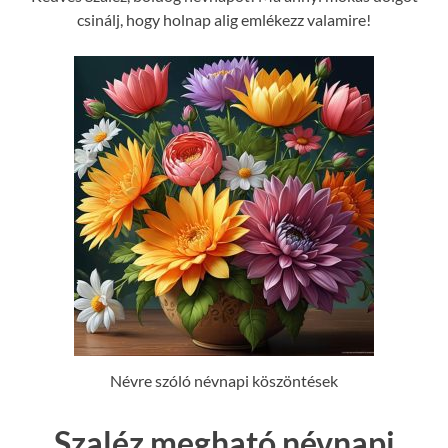
csinálj, hogy holnap alig emlékezz valamire!
Névre szóló névnapi köszöntések
Szaléz megható névnapi