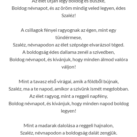
Az élet útján légy boldog és büszke,
Boldog névnapot, és az öröm mindig veled legyen, édes
Szaléz!
A csillagok fényei ragyognak az égen, mint egy
tündérmese,
Szaléz, névnapodon az élet szépsége elvarázsol téged.
A boldogság édes dallama zenél a szívedben,
Boldog névnapot, és kívánjuk, hogy minden álmod valóra
váljon!
Mint a tavasz első virágai, amik a földből bújnak,
Szaléz, ma a te napod, amikor a szívünk ismét megdobban.
Az élet ragyog, mint a reggeli napfény,
Boldog névnapot, és kívánjuk, hogy minden napod boldog
legyen!
Mint a madarak dalolása a reggeli hajnalon,
Szaléz, névnapodon a boldogság dalát zengjük.