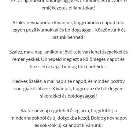
ezt az ajándékot boldogsággal és örömmel, és hozz létre
emlékezetes pillanatokat!
Szaléz névnapodon kívánjuk, hogy minden napod tele
legyen pozitívumokkal és boldogsággal. Köszöntünk és
bízunk benned!
Szaléz, ma a nap, amikor a jövő tele van lehetőségekkel és
reményekkel. Ünnepeld meg ezt a különleges napot és
hozz létre saját boldog történeteidet!
Kedves Szaléz, a mai nap a te napod, és minden pozitív
energia körülvesz. Kívánjuk, hogy ez az év tele legyen
sikerekkel és boldogsággal!
Szaléz névnap egy lehetőség arra, hogy kitörj a
mindennapokból és új dolgokba kezdj. Boldog névnapot
és sok-sok új kalandot kívánunk!