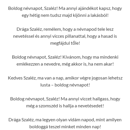
Boldog névnapot, Szaléz! Ma annyi ajándékot kapsz, hogy
egy hétig nem tudsz majd kijönni a lakásból!
Drága Szaléz, remélem, hogy a névnapod tele lesz
nevetéssel és annyi vicces pillanattal, hogy a hasad is
megfájdul tőle!
Boldog névnapot, Szaléz! Kívánom, hogy ma mindenki
emlékezzen a nevedre, még akkor is, ha nem akar!
Kedves Szaléz, ma van a nap, amikor végre jogosan lehetsz
lusta – boldog névnapot!
Boldog névnapot, Szaléz! Ma annyi viccet hallgass, hogy
még a szomszéd is hallja a nevetésedet!
Drága Szaléz, ma legyen olyan vidám napod, mint amilyen
boldoggá teszel minket minden nap!