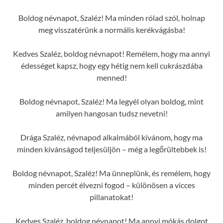
Boldog névnapot, Szaléz! Ma minden rólad szól, holnap
meg visszatérünk a normális kerékvágásba!
Kedves Szaléz, boldog névnapot! Remélem, hogy ma annyi
édességet kapsz, hogy egy hétig nem kell cukrászdába
menned!
Boldog névnapot, Szaléz! Ma legyél olyan boldog, mint
amilyen hangosan tudsz nevetni!
Drága Szaléz, névnapod alkalmából kívánom, hogy ma
minden kívánságod teljesüljön – még a legőrültebbek is!
Boldog névnapot, Szaléz! Ma ünneplünk, és remélem, hogy
minden percét élvezni fogod – különösen a vicces
pillanatokat!
Kedves Szaléz, boldog névnapot! Ma annyi mókás dolgot