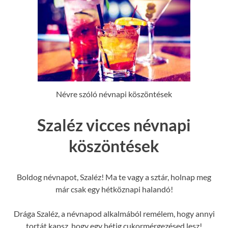
Névre szóló névnapi köszöntések
Szaléz vicces névnapi
köszöntések
Boldog névnapot, Szaléz! Ma te vagy a sztár, holnap meg
már csak egy hétköznapi halandó!
Drága Szaléz, a névnapod alkalmából remélem, hogy annyi
tortát kapsz, hogy egy hétig cukormérgezésed lesz!