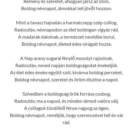
Remény és szeretet, ahogyan jársz az úton,
Boldog névnapot, álmokkal teli jövőt hozzon.
Mint a tavasz hajnalán a harmatcsepp szép csillog,
Radoszláv, névnapodon az élet boldogan vigyáz rád.
A madarak dalolnak, a természet nevédbe borul,
Boldog névnapot, életed édes virágait hozza.
A Nap arany sugarai fénylő mosolyt rajzolnak,
Radoszláv, neved napján boldogságodat énekeljük.
Az élet édes éneke együtt szól, kívánva boldog perceket,
Boldog névnapot, szeretet és öröm díszítse a napot.
Szívedben a boldogság örök forrása csobog,
Radoszláv, ma a napod, és minden álmod valóra válj.
A csillagok tündöklő fénye ragyog az égen,
Boldog névnapot, reméljük, hogy szerencsével teli év vár
rád.