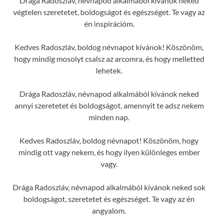
Drága Radoszláv, névnapod alkalmából kívánok neked
végtelen szeretetet, boldogságot és egészséget. Te vagy az
én inspirációm.
Kedves Radoszláv, boldog névnapot kívánok! Köszönöm,
hogy mindig mosolyt csalsz az arcomra, és hogy melletted
lehetek.
Drága Radoszláv, névnapod alkalmából kívánok neked
annyi szeretetet és boldogságot, amennyit te adsz nekem
minden nap.
Kedves Radoszláv, boldog névnapot! Köszönöm, hogy
mindig ott vagy nekem, és hogy ilyen különleges ember
vagy.
Drága Radoszláv, névnapod alkalmából kívánok neked sok
boldogságot, szeretetet és egészséget. Te vagy az én
angyalom.