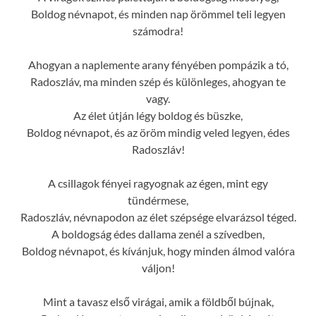
Boldog névnapot, és minden nap örömmel teli legyen
számodra!
Ahogyan a naplemente arany fényében pompázik a tó,
Radoszláv, ma minden szép és különleges, ahogyan te
vagy.
Az élet útján légy boldog és büszke,
Boldog névnapot, és az öröm mindig veled legyen, édes
Radoszláv!
A csillagok fényei ragyognak az égen, mint egy
tündérmese,
Radoszláv, névnapodon az élet szépsége elvarázsol téged.
A boldogság édes dallama zenél a szívedben,
Boldog névnapot, és kívánjuk, hogy minden álmod valóra
váljon!
Mint a tavasz első virágai, amik a földből bújnak,