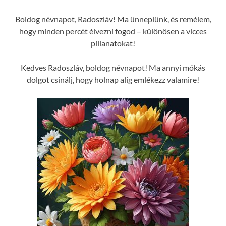
Boldog névnapot, Radoszláv! Ma ünneplünk, és remélem,
hogy minden percét élvezni fogod – különösen a vicces
pillanatokat!
Kedves Radoszláv, boldog névnapot! Ma annyi mókás
dolgot csinálj, hogy holnap alig emlékezz valamire!