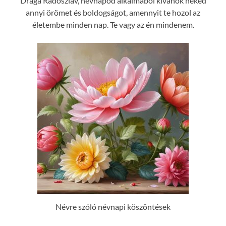
Drága Radoszláv, névnapod alkalmából kívánok neked
annyi örömet és boldogságot, amennyit te hozol az
életembe minden nap. Te vagy az én mindenem.
Névre szóló névnapi köszöntések