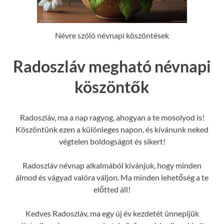
Névre szóló névnapi köszöntések
Radoszláv megható névnapi
köszöntők
Radoszláv, ma a nap ragyog, ahogyan a te mosolyod is!
Köszöntünk ezen a különleges napon, és kívánunk neked
végtelen boldogságot és sikert!
Radoszláv névnap alkalmából kívánjuk, hogy minden
álmod és vágyad valóra váljon. Ma minden lehetőség a te
előtted áll!
Kedves Radoszláv, ma egy új év kezdetét ünnepljük