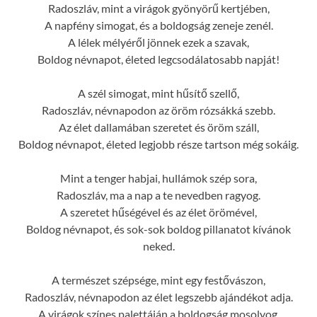
Radoszláv, mint a virágok gyönyörű kertjében,
A napfény simogat, és a boldogság zeneje zenél.
A lélek mélyéről jönnek ezek a szavak,
Boldog névnapot, életed legcsodálatosabb napját!
A szél simogat, mint hűsítő szellő,
Radoszláv, névnapodon az öröm rózsákká szebb.
Az élet dallamában szeretet és öröm száll,
Boldog névnapot, életed legjobb része tartson még sokáig.
Mint a tenger habjai, hullámok szép sora,
Radoszláv, ma a nap a te nevedben ragyog.
A szeretet hűségével és az élet örömével,
Boldog névnapot, és sok-sok boldog pillanatot kívánok
neked.
A természet szépsége, mint egy festővászon,
Radoszláv, névnapodon az élet legszebb ajándékot adja.
A virágok színes palettáján a boldogság mosolyog,