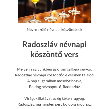
Névre szóló névnapi köszöntések
Radoszláv névnapi
köszöntő vers
Mélyen a szívünkben az öröm csillaga ragyog,
Radoszláv névnapi köszöntőd e versben találod.
A nap sugaraiban mosolyt hozva,
Boldog névnapot, ó, Radoszláv.
Virágok illatával, az ég kéken ragyog,
Radoszláv, ma minden perc boldogságot hoz.