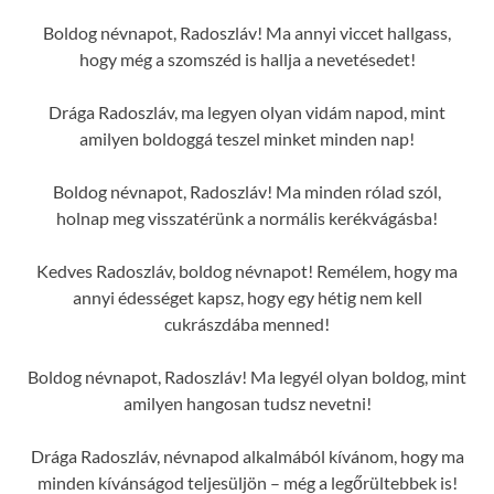
Boldog névnapot, Radoszláv! Ma annyi viccet hallgass,
hogy még a szomszéd is hallja a nevetésedet!
Drága Radoszláv, ma legyen olyan vidám napod, mint
amilyen boldoggá teszel minket minden nap!
Boldog névnapot, Radoszláv! Ma minden rólad szól,
holnap meg visszatérünk a normális kerékvágásba!
Kedves Radoszláv, boldog névnapot! Remélem, hogy ma
annyi édességet kapsz, hogy egy hétig nem kell
cukrászdába menned!
Boldog névnapot, Radoszláv! Ma legyél olyan boldog, mint
amilyen hangosan tudsz nevetni!
Drága Radoszláv, névnapod alkalmából kívánom, hogy ma
minden kívánságod teljesüljön – még a legőrültebbek is!