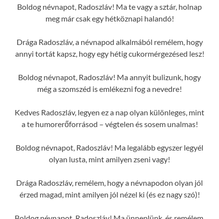
Boldog névnapot, Radoszláv! Ma te vagy a sztár, holnap
meg már csak egy hétköznapi halandó!
Drága Radoszláv, a névnapod alkalmából remélem, hogy
annyi tortát kapsz, hogy egy hétig cukormérgezésed lesz!
Boldog névnapot, Radoszláv! Ma annyit bulizunk, hogy
még a szomszéd is emlékezni fog a nevedre!
Kedves Radoszláv, legyen ez a nap olyan különleges, mint
a te humorerőforrásod – végtelen és sosem unalmas!
Boldog névnapot, Radoszláv! Ma legalább egyszer legyél
olyan lusta, mint amilyen zseni vagy!
Drága Radoszláv, remélem, hogy a névnapodon olyan jól
érzed magad, mint amilyen jól nézel ki (és ez nagy szó)!
Boldog névnapot, Radoszláv! Ma ünneplünk, és remélem,