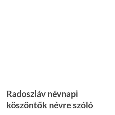
Radoszláv névnapi
köszöntők névre szóló