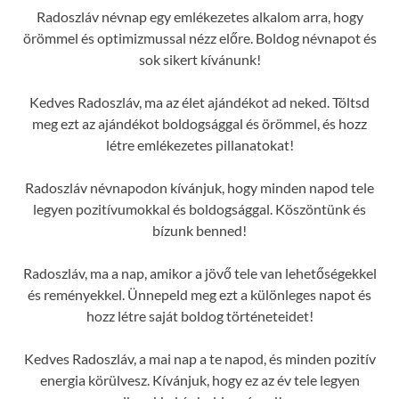
Radoszláv névnap egy emlékezetes alkalom arra, hogy
örömmel és optimizmussal nézz előre. Boldog névnapot és
sok sikert kívánunk!
Kedves Radoszláv, ma az élet ajándékot ad neked. Töltsd
meg ezt az ajándékot boldogsággal és örömmel, és hozz
létre emlékezetes pillanatokat!
Radoszláv névnapodon kívánjuk, hogy minden napod tele
legyen pozitívumokkal és boldogsággal. Köszöntünk és
bízunk benned!
Radoszláv, ma a nap, amikor a jövő tele van lehetőségekkel
és reményekkel. Ünnepeld meg ezt a különleges napot és
hozz létre saját boldog történeteidet!
Kedves Radoszláv, a mai nap a te napod, és minden pozitív
energia körülvesz. Kívánjuk, hogy ez az év tele legyen