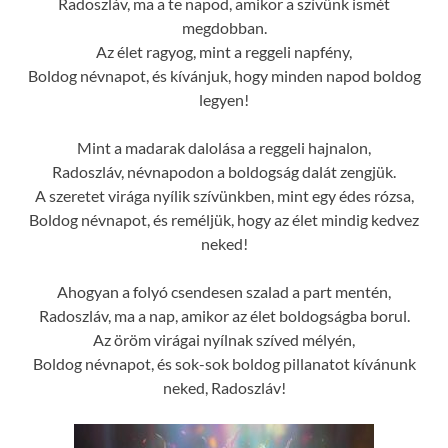
Radoszláv, ma a te napod, amikor a szívünk ismét
megdobban.
Az élet ragyog, mint a reggeli napfény,
Boldog névnapot, és kívánjuk, hogy minden napod boldog
legyen!
Mint a madarak dalolása a reggeli hajnalon,
Radoszláv, névnapodon a boldogság dalát zengjük.
A szeretet virága nyílik szívünkben, mint egy édes rózsa,
Boldog névnapot, és reméljük, hogy az élet mindig kedvez
neked!
Ahogyan a folyó csendesen szalad a part mentén,
Radoszláv, ma a nap, amikor az élet boldogságba borul.
Az öröm virágai nyílnak szíved mélyén,
Boldog névnapot, és sok-sok boldog pillanatot kívánunk
neked, Radoszláv!