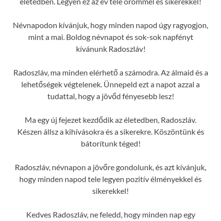
életedben. Legyen ez az év tele örömmel és sikerekkel!
Névnapodon kívánjuk, hogy minden napod úgy ragyogjon,
mint a mai. Boldog névnapot és sok-sok napfényt
kívánunk Radoszláv!
Radoszláv, ma minden elérhető a számodra. Az álmaid és a
lehetőségek végtelenek. Ünnepeld ezt a napot azzal a
tudattal, hogy a jövőd fényesebb lesz!
Ma egy új fejezet kezdődik az életedben, Radoszláv.
Készen állsz a kihívásokra és a sikerekre. Köszöntünk és
bátorítunk téged!
Radoszláv, névnapon a jövőre gondolunk, és azt kívánjuk,
hogy minden napod tele legyen pozitív élményekkel és
sikerekkel!
Kedves Radoszláv, ne feledd, hogy minden nap egy