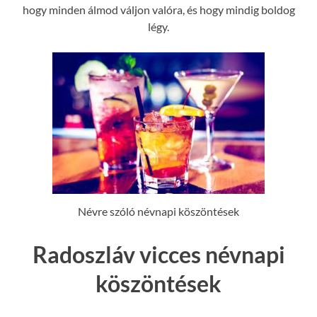
hogy minden álmod váljon valóra, és hogy mindig boldog
légy.
Névre szóló névnapi köszöntések
Radoszláv vicces névnapi
köszöntések