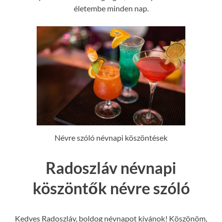
életembe minden nap.
Névre szóló névnapi köszöntések
Radoszláv névnapi
köszöntők névre szóló
Kedves Radoszláv, boldog névnapot kívánok! Köszönöm,