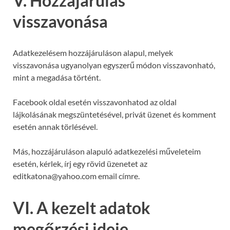
V. Hozzájárulás
visszavonása
Adatkezelésem hozzájáruláson alapul, melyek
visszavonása ugyanolyan egyszerű módon visszavonható,
mint a megadása történt.
Facebook oldal esetén visszavonhatod az oldal
lájkolásának megszüntetésével, privát üzenet és komment
esetén annak törlésével.
Más, hozzájáruláson alapuló adatkezelési műveleteim
esetén, kérlek, írj egy rövid üzenetet az
editkatona@yahoo.com email címre.
VI. A kezelt adatok
megőrzési ideje