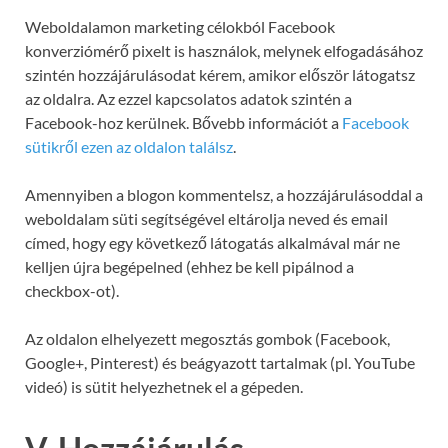
Weboldalamon marketing célokból Facebook
konverziómérő pixelt is használok, melynek elfogadásához
szintén hozzájárulásodat kérem, amikor először látogatsz
az oldalra. Az ezzel kapcsolatos adatok szintén a
Facebook-hoz kerülnek. Bővebb információt a
Facebook
sütikről ezen az oldalon találsz
.
Amennyiben a blogon kommentelsz, a hozzájárulásoddal a
weboldalam süti segítségével eltárolja neved és email
címed, hogy egy következő látogatás alkalmával már ne
kelljen újra begépelned (ehhez be kell pipálnod a
checkbox-ot).
Az oldalon elhelyezett megosztás gombok (Facebook,
Google+, Pinterest) és beágyazott tartalmak (pl. YouTube
videó) is sütit helyezhetnek el a gépeden.