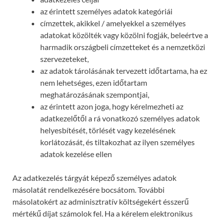
az érintett személyes adatok kategóriái
címzettek, akikkel / amelyekkel a személyes
adatokat közölték vagy közölni fogják, beleértve a
harmadik országbeli címzetteket és a nemzetközi
szervezeteket,
az adatok tárolásának tervezett időtartama, ha ez
nem lehetséges, ezen időtartam
meghatározásának szempontjai,
az érintett azon joga, hogy kérelmezheti az
adatkezelőtől a rá vonatkozó személyes adatok
helyesbítését, törlését vagy kezelésének
korlátozását, és tiltakozhat az ilyen személyes
adatok kezelése ellen
Az adatkezelés tárgyát képező személyes adatok
másolatát rendelkezésére bocsátom. További
másolatokért az adminisztratív költségekért ésszerű
mértékű díjat számolok fel. Ha a kérelem elektronikus