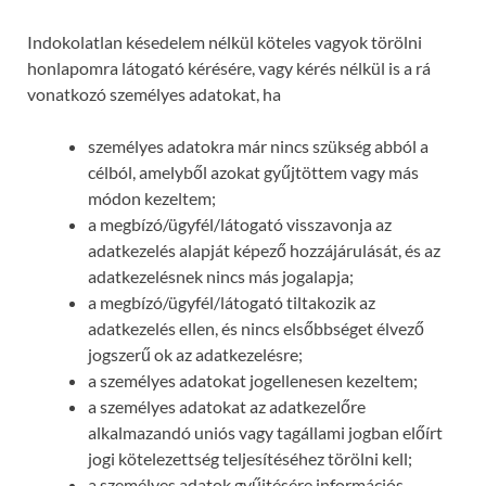
Indokolatlan késedelem nélkül köteles vagyok törölni
honlapomra látogató kérésére, vagy kérés nélkül is a rá
vonatkozó személyes adatokat, ha
személyes adatokra már nincs szükség abból a
célból, amelyből azokat gyűjtöttem vagy más
módon kezeltem;
a megbízó/ügyfél/látogató visszavonja az
adatkezelés alapját képező hozzájárulását, és az
adatkezelésnek nincs más jogalapja;
a megbízó/ügyfél/látogató tiltakozik az
adatkezelés ellen, és nincs elsőbbséget élvező
jogszerű ok az adatkezelésre;
a személyes adatokat jogellenesen kezeltem;
a személyes adatokat az adatkezelőre
alkalmazandó uniós vagy tagállami jogban előírt
jogi kötelezettség teljesítéséhez törölni kell;
a személyes adatok gyűjtésére információs