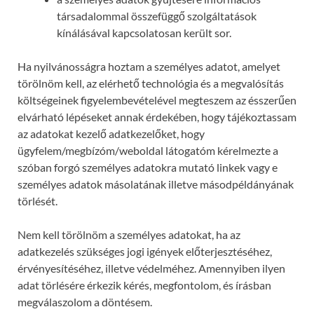
társadalommal összefüggő szolgáltatások
kínálásával kapcsolatosan került sor.
Ha nyilvánosságra hoztam a személyes adatot, amelyet
törölnöm kell, az elérhető technológia és a megvalósítás
költségeinek figyelembevételével megteszem az ésszerűen
elvárható lépéseket annak érdekében, hogy tájékoztassam
az adatokat kezelő adatkezelőket, hogy
ügyfelem/megbízóm/weboldal látogatóm kérelmezte a
szóban forgó személyes adatokra mutató linkek vagy e
személyes adatok másolatának illetve másodpéldányának
törlését.
Nem kell törölnöm a személyes adatokat, ha az
adatkezelés szükséges jogi igények előterjesztéséhez,
érvényesítéséhez, illetve védelméhez. Amennyiben ilyen
adat törlésére érkezik kérés, megfontolom, és írásban
megválaszolom a döntésem.