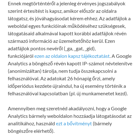
Ennek megtörténtéről a jelenleg érvényes jogszabályok
szerint értesítést is kapsz, amikor először az oldalra
látogatsz, és jóváhagyásodat kérem ehhez. Az adatfájlok a
weboldal egyes funkcióinak működéséhez szükségesek,
látogatásaid alkalmával kapott korábbi adatfájlok révén
származó információ az üzemeltetőhöz kerül. Ezen
adatfájlok pontos nevéről (_ga, _gat, _gid),
funkciójáról
ezen az oldalon kapsz tájékoztatást
. A Google
Analytics a böngésző révén kapott IP-számot névtelenítve
(anonimizáltan) tárolja, nem tudja összekapcsolni a
felhasználóval. Az adatokat 26 hónapig őrzi, amely
időperiódus kezdete újraindul, ha új esemény történik a
felhasználóval kapcsolatban (pl. új munkamenetet kezd).
Amennyiben meg szeretnéd akadályozni, hogy a Google
Analytics bármely weboldalon hozzáadja látogatásodat az
analitikához, használd
ezt a bővítményt
(bármely
böngészőre elérhető).