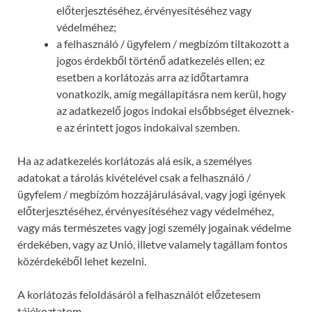
előterjesztéséhez, érvényesítéséhez vagy
védelméhez;
a felhasználó / ügyfelem / megbízóm tiltakozott a
jogos érdekből történő adatkezelés ellen; ez
esetben a korlátozás arra az időtartamra
vonatkozik, amíg megállapításra nem kerül, hogy
az adatkezelő jogos indokai elsőbbséget élveznek-
e az érintett jogos indokaival szemben.
Ha az adatkezelés korlátozás alá esik, a személyes
adatokat a tárolás kivételével csak a felhasználó /
ügyfelem / megbízóm hozzájárulásával, vagy jogi igények
előterjesztéséhez, érvényesítéséhez vagy védelméhez,
vagy más természetes vagy jogi személy jogainak védelme
érdekében, vagy az Unió, illetve valamely tagállam fontos
közérdekéből lehet kezelni.
A korlátozás feloldásáról a felhasználót előzetesem
tájékoztatom.