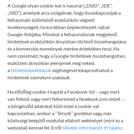
A Google olyan cookie-kat is használ („DSID”, „IDE”,
„NID”), amelyek arra szolgálnak, hogy összekapcsolják a
felhasználó különböző eszközökön végzett
tevékenységeit, ha korábban bejelentkezett rajtuk
Google-fiókjába. Mindezt a felhasználónak megjelenő
hirdetések eszközökön átnyúlóan történő összehangolása
és a konverziós események mérése érdekében teszi. Ha
nem szeretnéd, hogy a Google hirdetések összehangoltan,
eszközein átnyúlóan jelenjenek meg neked,
a
Hirdetésbeállítások
segítségével kikapcsolhatod a
hirdetések személyre szabását.
Ha előzőleg cookie-t kaptál a Facebook-tól – vagy mert
van fiókod, vagy mert felkerested a facebook.com oldalt –,
a böngésződ adatokat küld ezzel a cookie-val
kapcsolatban, amikor a “Tetszik” gombbal vagy más
közösségi beépülő modullal ellátott webhelyet (mint ez a
weboldal) keresel fel. Erről
bővebb információt itt találsz
.