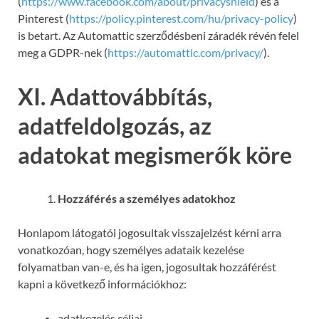
(
https://www.facebook.com/about/privacyshield
) és a
Pinterest (
https://policy.pinterest.com/hu/privacy-policy
)
is betart. Az Automattic szerződésbeni záradék révén felel
meg a GDPR-nek (
https://automattic.com/privacy/
).
XI. Adattovábbítás,
adatfeldolgozás, az
adatokat megismerők köre
Hozzáférés a személyes adatokhoz
Honlapom látogatói jogosultak visszajelzést kérni arra
vonatkozóan, hogy személyes adataik kezelése
folyamatban van-e, és ha igen, jogosultak hozzáférést
kapni a következő információkhoz:
adatkezelés céljai