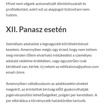
Mivel nem végzek automatizált döntéshozatalt és
profilalkotást, ezért ezt az alapjogot biztosítani nem
tudom.
XII. Panasz esetén
Személyes adataidat a legnagyobb körültekintéssel
kezelem. Amennyiben mégis úgy érzed, hogy nem tettem
meg minden tőlem elvárható intézkedést a személyes
adataid védelme érdekében, vagy egyszerűen csak
kérdésed van, kérlek, írj nekem az editkatona@yahoo.com
email címre.
Amennyiben vállalkozásom az adatkezelési elveket
megsérti, az érintettek bíróság előtt gyakorolhatják
jogérvényesítési lehetőségeiket, polgári per keretében. A
per elbírálása a törvényszék hatáskörébe tartozik.