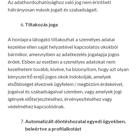
Az adathordozhatósághoz való jog nem érintheti
hátrányosan mások jogait és szabadságait.
Tiltakozás joga
A honlapra látogató tiltakozhat a személyes adatai
kezelése ellen saját helyzetével kapcsolatos okokból
bármikor, amennyiben az adatkezelés jogalapja jogos
érdek. Ebben az esetben a személyes adatokat nem
kezelhetem tovább, kivéve, ha bizonyítom, hogy azt olyan
kényszerítő erejű jogos okok indokolják, amelyek
elsőbbséget élveznek ügyfelem / megbízóm érdekeivel,
jogaival és szabadságaival szemben, vagy amelyek jogi
igények előterjesztéséhez, érvényesítéséhez vagy
védelméhez kapcsolódnak.
Automatizált döntéshozatal egyedi ügyekben,
beleértve a profilalkotást