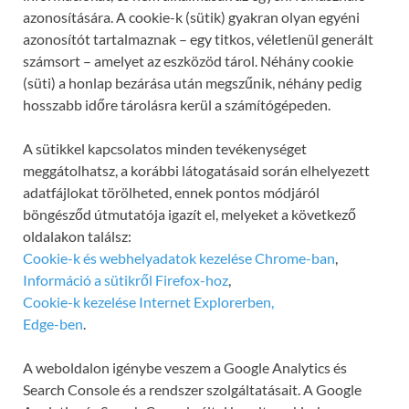
azonosítására. A cookie-k (sütik) gyakran olyan egyéni
azonosítót tartalmaznak – egy titkos, véletlenül generált
számsort – amelyet az eszközöd tárol. Néhány cookie
(süti) a honlap bezárása után megszűnik, néhány pedig
hosszabb időre tárolásra kerül a számítógépeden.
A sütikkel kapcsolatos minden tevékenységet
meggátolhatsz, a korábbi látogatásaid során elhelyezett
adatfájlokat törölheted, ennek pontos módjáról
böngésződ útmutatója igazít el, melyeket a következő
oldalakon találsz:
Cookie-k és webhelyadatok kezelése Chrome-ban
,
Információ a sütikről Firefox-hoz
,
Cookie-k kezelése Internet Explorerben,
Edge-ben
.
A weboldalon igénybe veszem a Google Analytics és
Search Console és a rendszer szolgáltatásait. A Google