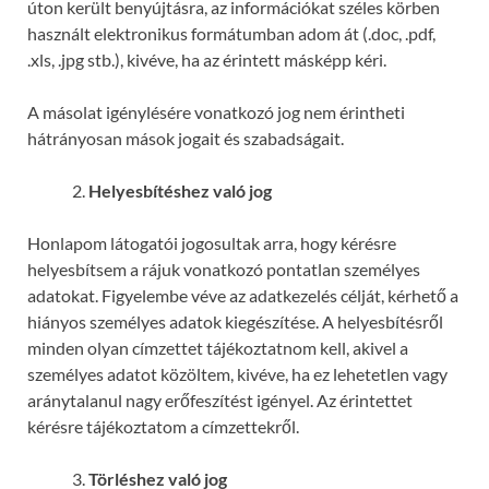
úton került benyújtásra, az információkat széles körben
használt elektronikus formátumban adom át (.doc, .pdf,
.xls, .jpg stb.), kivéve, ha az érintett másképp kéri.
A másolat igénylésére vonatkozó jog nem érintheti
hátrányosan mások jogait és szabadságait.
Helyesbítéshez való jog
Honlapom látogatói jogosultak arra, hogy kérésre
helyesbítsem a rájuk vonatkozó pontatlan személyes
adatokat. Figyelembe véve az adatkezelés célját, kérhető a
hiányos személyes adatok kiegészítése. A helyesbítésről
minden olyan címzettet tájékoztatnom kell, akivel a
személyes adatot közöltem, kivéve, ha ez lehetetlen vagy
aránytalanul nagy erőfeszítést igényel. Az érintettet
kérésre tájékoztatom a címzettekről.
Törléshez való jog