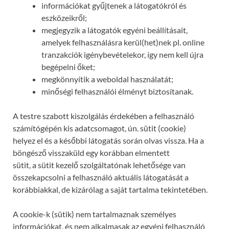
információkat gyűjtenek a látogatókról és
eszközeikről;
megjegyzik a látogatók egyéni beállításait,
amelyek felhasználásra kerül(het)nek pl. online
tranzakciók igénybevételekor, így nem kell újra
begépelni őket;
megkönnyítik a weboldal használatát;
minőségi felhasználói élményt biztosítanak.
A testre szabott kiszolgálás érdekében a felhasználó
számítógépén kis adatcsomagot, ún. sütit (cookie)
helyez el és a későbbi látogatás során olvas vissza. Ha a
böngésző visszaküld egy korábban elmentett
sütit, a sütit kezelő szolgáltatónak lehetősége van
összekapcsolni a felhasználó aktuális látogatását a
korábbiakkal, de kizárólag a saját tartalma tekintetében.
A cookie-k (sütik) nem tartalmaznak személyes
információkat, és nem alkalmasak az egyéni felhasználó