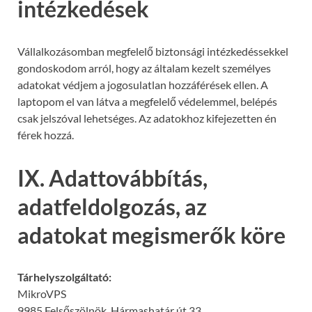
intézkedések
Vállalkozásomban megfelelő biztonsági intézkedéssekkel
gondoskodom arról, hogy az általam kezelt személyes
adatokat védjem a jogosulatlan hozzáférések ellen. A
laptopom el van látva a megfelelő védelemmel, belépés
csak jelszóval lehetséges. Az adatokhoz kifejezetten én
férek hozzá.
IX. Adattovábbítás,
adatfeldolgozás, az
adatokat megismerők köre
Tárhelyszolgáltató:
MikroVPS
9985 Felsőszölnök, Hármashatár út 33.