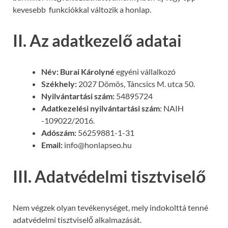
kevesebb funkciókkal változik a honlap.
II. Az adatkezelő adatai
Név: Burai Károlyné
egyéni vállalkozó
Székhely:
2027 Dömös, Táncsics M. utca 50.
Nyilvántartási szám:
54895724
Adatkezelési nyilvántartási szám
: NAIH
-109022/2016.
Adószám:
56259881-1-31
Email:
info@honlapseo.hu
III. Adatvédelmi tisztviselő
Nem végzek olyan tevékenységet, mely indokolttá tenné
adatvédelmi tisztviselő alkalmazását.