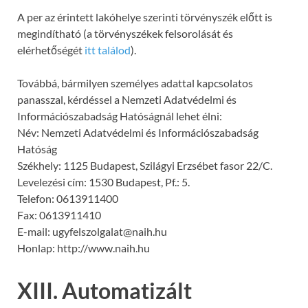
A per az érintett lakóhelye szerinti törvényszék előtt is
megindítható (a törvényszékek felsorolását és
elérhetőségét
itt találod
).
Továbbá, bármilyen személyes adattal kapcsolatos
panasszal, kérdéssel a Nemzeti Adatvédelmi és
Információszabadság Hatóságnál lehet élni:
Név: Nemzeti Adatvédelmi és Információszabadság
Hatóság
Székhely: 1125 Budapest, Szilágyi Erzsébet fasor 22/C.
Levelezési cím: 1530 Budapest, Pf.: 5.
Telefon: 0613911400
Fax: 0613911410
E-mail: ugyfelszolgalat@naih.hu
Honlap: http://www.naih.hu
XIII. Automatizált