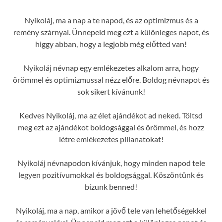
Nyikoláj, ma a nap a te napod, és az optimizmus és a
remény szárnyal. Ünnepeld meg ezt a különleges napot, és
higgy abban, hogy a legjobb még előtted van!
Nyikoláj névnap egy emlékezetes alkalom arra, hogy
örömmel és optimizmussal nézz előre. Boldog névnapot és
sok sikert kívánunk!
Kedves Nyikoláj, ma az élet ajándékot ad neked. Töltsd
meg ezt az ajándékot boldogsággal és örömmel, és hozz
létre emlékezetes pillanatokat!
Nyikoláj névnapodon kívánjuk, hogy minden napod tele
legyen pozitívumokkal és boldogsággal. Köszöntünk és
bízunk benned!
Nyikoláj, ma a nap, amikor a jövő tele van lehetőségekkel