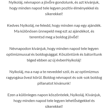
Nyikoláj, névnapon a jövőre gondolunk, és azt kívánjuk,
hogy minden napod tele legyen pozitív élményekkel és
sikerekkel!
Kedves Nyikoláj, ne feledd, hogy minden nap egy ajándék.
Ma különösen ünnepeld meg ezt az ajándékot, és
teremtsd meg a boldog jövőd!
Névnapodon kívánjuk, hogy minden napod tele legyen
optimizmussal és boldogsággal. Köszöntünk és bátorítunk
téged ebben az új évbenNyikoláj!
Nyikoláj, ma a nap a te neveddel szól, és az optimizmus
ragyogása övezi körül. Boldog névnapot és sok-sok boldog
pillanatot kívánunk!
Ezen a különleges napon köszöntelek, Nyikoláj. Kívánjuk,
hogy minden napod tele legyen lehetőségekkel és
sikerekkel!