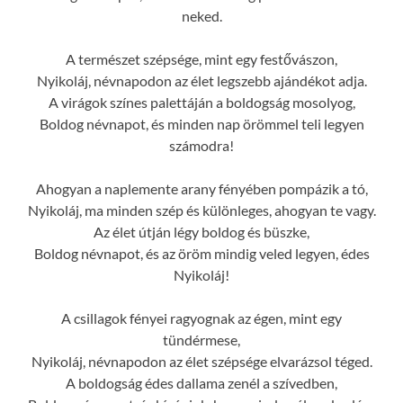
neked.
A természet szépsége, mint egy festővászon,
Nyikoláj, névnapodon az élet legszebb ajándékot adja.
A virágok színes palettáján a boldogság mosolyog,
Boldog névnapot, és minden nap örömmel teli legyen
számodra!
Ahogyan a naplemente arany fényében pompázik a tó,
Nyikoláj, ma minden szép és különleges, ahogyan te vagy.
Az élet útján légy boldog és büszke,
Boldog névnapot, és az öröm mindig veled legyen, édes
Nyikoláj!
A csillagok fényei ragyognak az égen, mint egy
tündérmese,
Nyikoláj, névnapodon az élet szépsége elvarázsol téged.
A boldogság édes dallama zenél a szívedben,