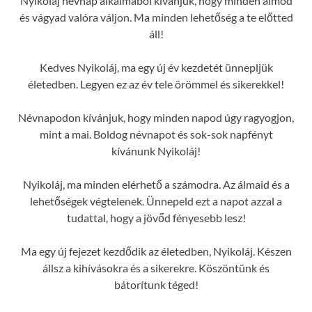
Nyikoláj névnap alkalmából kívánjuk, hogy minden álmod
és vágyad valóra váljon. Ma minden lehetőség a te előtted
áll!
Kedves Nyikoláj, ma egy új év kezdetét ünnepljük
életedben. Legyen ez az év tele örömmel és sikerekkel!
Névnapodon kívánjuk, hogy minden napod úgy ragyogjon,
mint a mai. Boldog névnapot és sok-sok napfényt
kívánunk Nyikoláj!
Nyikoláj, ma minden elérhető a számodra. Az álmaid és a
lehetőségek végtelenek. Ünnepeld ezt a napot azzal a
tudattal, hogy a jövőd fényesebb lesz!
Ma egy új fejezet kezdődik az életedben, Nyikoláj. Készen
állsz a kihívásokra és a sikerekre. Köszöntünk és
bátorítunk téged!