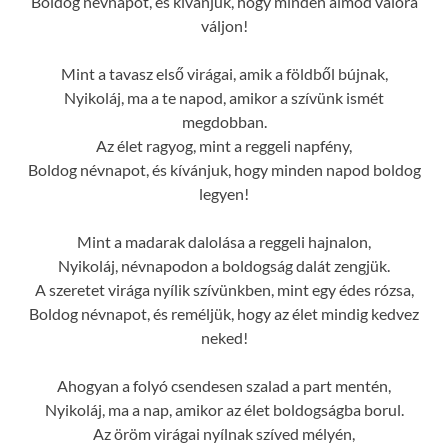
Boldog névnapot, és kívánjuk, hogy minden álmod valóra
váljon!
Mint a tavasz első virágai, amik a földből bújnak,
Nyikoláj, ma a te napod, amikor a szívünk ismét
megdobban.
Az élet ragyog, mint a reggeli napfény,
Boldog névnapot, és kívánjuk, hogy minden napod boldog
legyen!
Mint a madarak dalolása a reggeli hajnalon,
Nyikoláj, névnapodon a boldogság dalát zengjük.
A szeretet virága nyílik szívünkben, mint egy édes rózsa,
Boldog névnapot, és reméljük, hogy az élet mindig kedvez
neked!
Ahogyan a folyó csendesen szalad a part mentén,
Nyikoláj, ma a nap, amikor az élet boldogságba borul.
Az öröm virágai nyílnak szíved mélyén,