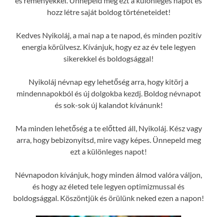
és reményekkel. Ünnepeld meg ezt a különleges napot és
hozz létre saját boldog történeteidet!
Kedves Nyikoláj, a mai nap a te napod, és minden pozitív
energia körülvesz. Kívánjuk, hogy ez az év tele legyen
sikerekkel és boldogsággal!
Nyikoláj névnap egy lehetőség arra, hogy kitörj a
mindennapokból és új dolgokba kezdj. Boldog névnapot
és sok-sok új kalandot kívánunk!
Ma minden lehetőség a te előtted áll, Nyikoláj. Kész vagy
arra, hogy bebizonyítsd, mire vagy képes. Ünnepeld meg
ezt a különleges napot!
Névnapodon kívánjuk, hogy minden álmod valóra váljon,
és hogy az életed tele legyen optimizmussal és
boldogsággal. Köszöntjük és örülünk neked ezen a napon!