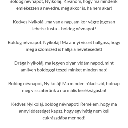
Boldog névnapot, Nyikoláj! Kívánom, hogy ma mindenki
emlékezzen a nevedre, még akkor is, ha nem akar!
Kedves Nyikoláj, ma van a nap, amikor végre jogosan
lehetsz lusta – boldog névnapot!
Boldog névnapot, Nyikoláj! Ma annyi viccet hallgass, hogy
még a szomszéd is hallja a nevetésedet!
Drága Nyikoláj, ma legyen olyan vidám napod, mint
amilyen boldoggá teszel minket minden nap!
Boldog névnapot, Nyikoláj! Ma minden rólad szól, holnap
meg visszatérünk a normális kerékvágásba!
Kedves Nyikoláj, boldog névnapot! Remélem, hogy ma
annyi édességet kapsz, hogy egy hétig nem kell
cukrászdába menned!