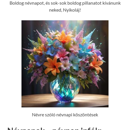
Boldog névnapot, és sok-sok boldog pillanatot kívánunk
neked, Nyikoláj!
Névre szóló névnapi köszöntések