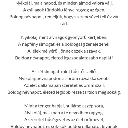
Nyikoláj, ma a napod, és minden álmod valóra válj.
A csillagok tündöklő fénye ragyog az égen,
Boldog névnapot, reméljük, hogy szerencsével teli év vár
rád.
Nyikoláj, mint a virágok gyönyörű kertjében,
A napfény simogat, és a boldogság zeneje zenél.
A lélek mélyéről jönnek ezek a szavak,
Boldog névnapot, életed legcsodálatosabb napját!
A szél simogat, mint hűsítő szellő,
Nyikoláj, névnapodon az öröm rózsákká szebb.
Az élet dallamában szeretet és öröm száll,
Boldog névnapot, életed legjobb része tartson még sokáig.
Mint a tenger habjai, hullámok szép sora,
Nyikoláj, ma a nap a te nevedben ragyog.
A szeretet hűségével és az élet örömével,
Boldog névnapot, és sok-sok boldog pillanatot kívánok