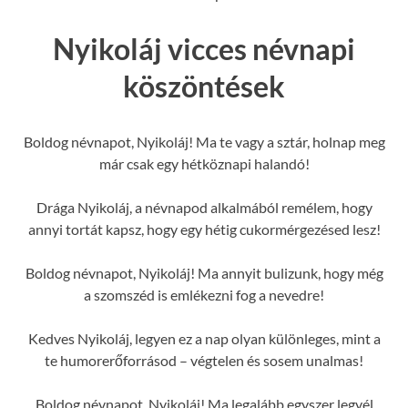
Nyikoláj vicces névnapi
köszöntések
Boldog névnapot, Nyikoláj! Ma te vagy a sztár, holnap meg
már csak egy hétköznapi halandó!
Drága Nyikoláj, a névnapod alkalmából remélem, hogy
annyi tortát kapsz, hogy egy hétig cukormérgezésed lesz!
Boldog névnapot, Nyikoláj! Ma annyit bulizunk, hogy még
a szomszéd is emlékezni fog a nevedre!
Kedves Nyikoláj, legyen ez a nap olyan különleges, mint a
te humorerőforrásod – végtelen és sosem unalmas!
Boldog névnapot, Nyikoláj! Ma legalább egyszer legyél