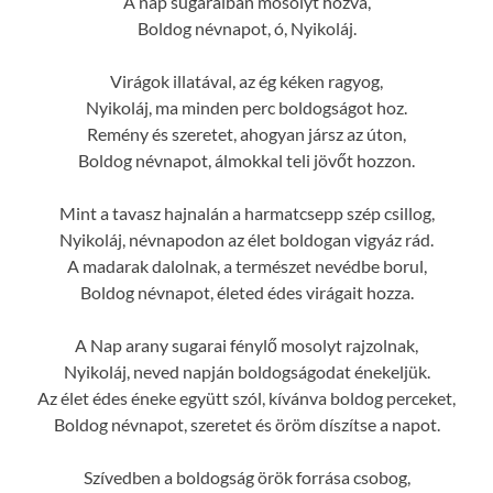
A nap sugaraiban mosolyt hozva,
Boldog névnapot, ó, Nyikoláj.
Virágok illatával, az ég kéken ragyog,
Nyikoláj, ma minden perc boldogságot hoz.
Remény és szeretet, ahogyan jársz az úton,
Boldog névnapot, álmokkal teli jövőt hozzon.
Mint a tavasz hajnalán a harmatcsepp szép csillog,
Nyikoláj, névnapodon az élet boldogan vigyáz rád.
A madarak dalolnak, a természet nevédbe borul,
Boldog névnapot, életed édes virágait hozza.
A Nap arany sugarai fénylő mosolyt rajzolnak,
Nyikoláj, neved napján boldogságodat énekeljük.
Az élet édes éneke együtt szól, kívánva boldog perceket,
Boldog névnapot, szeretet és öröm díszítse a napot.
Szívedben a boldogság örök forrása csobog,