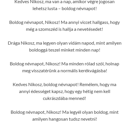
Kedves Nikosz, ma van a nap, amikor végre jogosan
lehetsz lusta – boldog névnapot!
Boldog névnapot, Nikosz! Ma annyi viccet hallgass, hogy
még a szomszéd is hallja a nevetésedet!
Drága Nikosz, ma legyen olyan vidám napod, mint amilyen
boldoggá teszel minket minden nap!
Boldog névnapot, Nikosz! Ma minden rólad szól, holnap
meg visszatérünk a normális kerékvágásba!
Kedves Nikosz, boldog névnapot! Remélem, hogy ma
annyi édességet kapsz, hogy egy hétig nem kell
cukrászdába menned!
Boldog névnapot, Nikosz! Ma legyél olyan boldog, mint
amilyen hangosan tudsz nevetni!