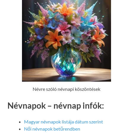
Névre szóló névnapi köszöntések
Névnapok – névnap infók:
Magyar névnapok listája dátum szerint
Női névnapok betűrendben