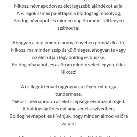
Nikosz, névnapodon az élet legszebb ajándékot adja.
A virágok színes palettáján a boldogság mosolyog,
Boldog névnapot, és minden nap örömmel teli legyen
számodra!
Ahogyan a naplemente arany fényében pompázik a tó,
Nikosz, ma minden szép és különleges, ahogyan te vagy.
Az élet útján légy boldog és büszke,
Boldog névnapot, és az öröm mindig veled legyen, édes
Nikosz!
A csillagok fényei ragyognak az égen, mint egy
tündérmese,
Nikosz, névnapodon az élet szépsége elvarázsol téged.
A boldogság édes dallama zenél a szívedben,
Boldog névnapot, és kívánjuk, hogy minden álmod valóra
váljon!