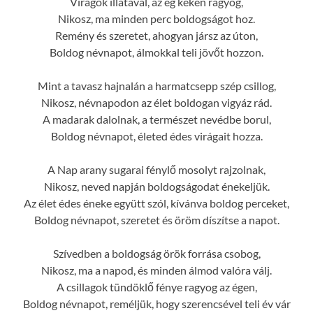
Virágok illatával, az ég kéken ragyog,
Nikosz, ma minden perc boldogságot hoz.
Remény és szeretet, ahogyan jársz az úton,
Boldog névnapot, álmokkal teli jövőt hozzon.
Mint a tavasz hajnalán a harmatcsepp szép csillog,
Nikosz, névnapodon az élet boldogan vigyáz rád.
A madarak dalolnak, a természet nevédbe borul,
Boldog névnapot, életed édes virágait hozza.
A Nap arany sugarai fénylő mosolyt rajzolnak,
Nikosz, neved napján boldogságodat énekeljük.
Az élet édes éneke együtt szól, kívánva boldog perceket,
Boldog névnapot, szeretet és öröm díszítse a napot.
Szívedben a boldogság örök forrása csobog,
Nikosz, ma a napod, és minden álmod valóra válj.
A csillagok tündöklő fénye ragyog az égen,
Boldog névnapot, reméljük, hogy szerencsével teli év vár