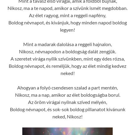
Mint a tavasz első virágai, amik a földből bújnak,
Nikosz, ma a te napod, amikor a szívünk ismét megdobban.
Az élet ragyog, mint a reggeli napfény,
Boldog névnapot, és kívánjuk, hogy minden napod boldog
legyen!
Mint a madarak dalolása a reggeli hajnalon,
Nikosz, névnapodon a boldogság dalát zengjük.
A szeretet virága nyílik szívünkben, mint egy édes rózsa,
Boldog névnapot, és reméljük, hogy az élet mindig kedvez
neked!
Ahogyan a folyó csendesen szalad a part mentén,
Nikosz, ma a nap, amikor az élet boldogságba borul.
Az öröm virágai nyílnak szíved mélyén,
Boldog névnapot, és sok-sok boldog pillanatot kívánunk
neked, Nikosz!