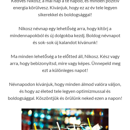
Kedves Nikosz, a mai nap a te napod, és minden pozitív
energia körülvesz. Kívánjuk, hogy ez az év tele legyen
sikerekkel és boldogsággal!
Nikosz névnap egy lehetőség arra, hogy kitörj a
mindennapokból és új dolgokba kezdj. Boldog névnapot
és sok-sok új kalandot kívánunk!
Ma minden lehetőség a te előtted áll, Nikosz. Kész vagy
arra, hogy bebizonyítsd, mire vagy képes. Ünnepeld meg
ezt a különleges napot!
Névnapodon kívánjuk, hogy minden álmod valóra váljon,
és hogy az életed tele legyen optimizmussal és
boldogsággal. Köszöntjük és örülünk neked ezen a napon!