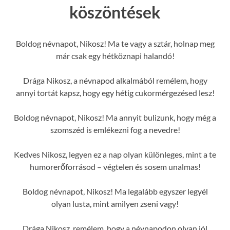
köszöntések
Boldog névnapot, Nikosz! Ma te vagy a sztár, holnap meg
már csak egy hétköznapi halandó!
Drága Nikosz, a névnapod alkalmából remélem, hogy
annyi tortát kapsz, hogy egy hétig cukormérgezésed lesz!
Boldog névnapot, Nikosz! Ma annyit bulizunk, hogy még a
szomszéd is emlékezni fog a nevedre!
Kedves Nikosz, legyen ez a nap olyan különleges, mint a te
humorerőforrásod – végtelen és sosem unalmas!
Boldog névnapot, Nikosz! Ma legalább egyszer legyél
olyan lusta, mint amilyen zseni vagy!
Drága Nikosz, remélem, hogy a névnapodon olyan jól