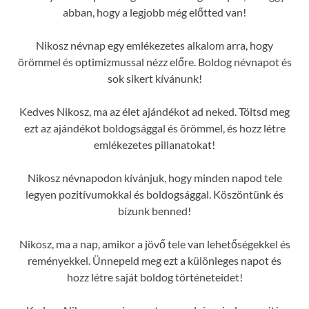
abban, hogy a legjobb még előtted van!
Nikosz névnap egy emlékezetes alkalom arra, hogy
örömmel és optimizmussal nézz előre. Boldog névnapot és
sok sikert kívánunk!
Kedves Nikosz, ma az élet ajándékot ad neked. Töltsd meg
ezt az ajándékot boldogsággal és örömmel, és hozz létre
emlékezetes pillanatokat!
Nikosz névnapodon kívánjuk, hogy minden napod tele
legyen pozitívumokkal és boldogsággal. Köszöntünk és
bízunk benned!
Nikosz, ma a nap, amikor a jövő tele van lehetőségekkel és
reményekkel. Ünnepeld meg ezt a különleges napot és
hozz létre saját boldog történeteidet!