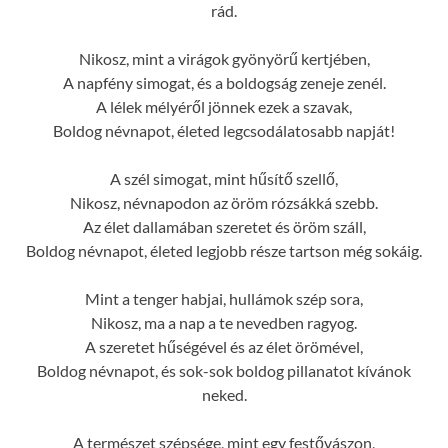
rád.
Nikosz, mint a virágok gyönyörű kertjében,
A napfény simogat, és a boldogság zeneje zenél.
A lélek mélyéről jönnek ezek a szavak,
Boldog névnapot, életed legcsodálatosabb napját!
A szél simogat, mint hűsítő szellő,
Nikosz, névnapodon az öröm rózsákká szebb.
Az élet dallamában szeretet és öröm száll,
Boldog névnapot, életed legjobb része tartson még sokáig.
Mint a tenger habjai, hullámok szép sora,
Nikosz, ma a nap a te nevedben ragyog.
A szeretet hűségével és az élet örömével,
Boldog névnapot, és sok-sok boldog pillanatot kívánok
neked.
A természet szépsége, mint egy festővászon,