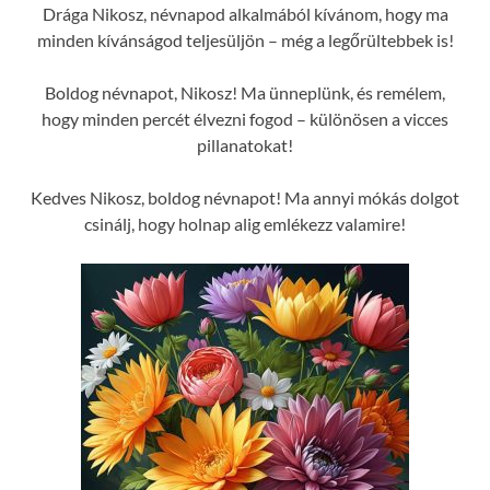
Drága Nikosz, névnapod alkalmából kívánom, hogy ma
minden kívánságod teljesüljön – még a legőrültebbek is!
Boldog névnapot, Nikosz! Ma ünneplünk, és remélem,
hogy minden percét élvezni fogod – különösen a vicces
pillanatokat!
Kedves Nikosz, boldog névnapot! Ma annyi mókás dolgot
csinálj, hogy holnap alig emlékezz valamire!