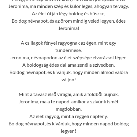
Jeronima, ma minden szép és különleges, ahogyan te vagy.
Az élet útján légy boldog és büszke,
Boldog névnapot, és az öröm mindig veled legyen, édes
Jeronima!
A csillagok fényei ragyognak az égen, mint egy
tündérmese,
Jeronima, névnapodon az élet szépsége elvarázsol téged.
A boldogság édes dallama zenél a szívedben,
Boldog névnapot, és kívánjuk, hogy minden álmod valóra
váljon!
Mint a tavasz első virágai, amik a földből bújnak,
Jeronima, ma a te napod, amikor a szívünk ismét
megdobban.
Az élet ragyog, mint a reggeli napfény,
Boldog névnapot, és kívánjuk, hogy minden napod boldog
legyen!