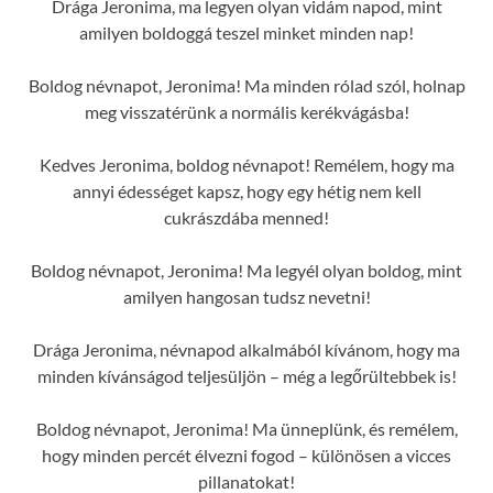
Drága Jeronima, ma legyen olyan vidám napod, mint
amilyen boldoggá teszel minket minden nap!
Boldog névnapot, Jeronima! Ma minden rólad szól, holnap
meg visszatérünk a normális kerékvágásba!
Kedves Jeronima, boldog névnapot! Remélem, hogy ma
annyi édességet kapsz, hogy egy hétig nem kell
cukrászdába menned!
Boldog névnapot, Jeronima! Ma legyél olyan boldog, mint
amilyen hangosan tudsz nevetni!
Drága Jeronima, névnapod alkalmából kívánom, hogy ma
minden kívánságod teljesüljön – még a legőrültebbek is!
Boldog névnapot, Jeronima! Ma ünneplünk, és remélem,
hogy minden percét élvezni fogod – különösen a vicces
pillanatokat!