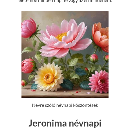
életembe minden nap. Te vagy az én mindenem.
Névre szóló névnapi köszöntések
Jeronima névnapi