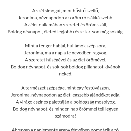
A szél simogat, mint hűsítő szellő,
Jeronima, névnapodon az öröm rózsákká szebb.
Az élet dallamában szeretet és öröm száll,
Boldog névnapot, életed legjobb része tartson még sokáig.
Mint a tenger habjai, hullámok szép sora,
Jeronima, ma a nap a te nevedben ragyog.
A szeretet hűségével és az élet örömével,
Boldog névnapot, és sok-sok boldog pillanatot kívánok
neked.
A természet szépsége, mint egy festővászon,
Jeronima, névnapodon az élet legszebb ajándékot adja.
A virágok színes palettáján a boldogság mosolyog,
Boldog névnapot, és minden nap örömmel teli legyen
számodra!
Ahogyan a naplemente arany fényében pompázik a tó,