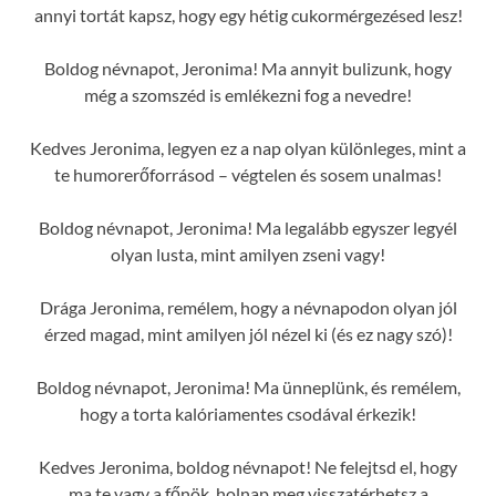
annyi tortát kapsz, hogy egy hétig cukormérgezésed lesz!
Boldog névnapot, Jeronima! Ma annyit bulizunk, hogy
még a szomszéd is emlékezni fog a nevedre!
Kedves Jeronima, legyen ez a nap olyan különleges, mint a
te humorerőforrásod – végtelen és sosem unalmas!
Boldog névnapot, Jeronima! Ma legalább egyszer legyél
olyan lusta, mint amilyen zseni vagy!
Drága Jeronima, remélem, hogy a névnapodon olyan jól
érzed magad, mint amilyen jól nézel ki (és ez nagy szó)!
Boldog névnapot, Jeronima! Ma ünneplünk, és remélem,
hogy a torta kalóriamentes csodával érkezik!
Kedves Jeronima, boldog névnapot! Ne felejtsd el, hogy
ma te vagy a főnök, holnap meg visszatérhetsz a