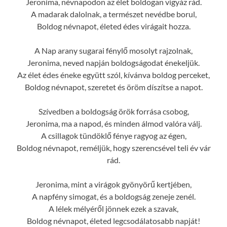
Jeronima, névnapodon az élet boldogan vigyáz rád.
A madarak dalolnak, a természet nevédbe borul,
Boldog névnapot, életed édes virágait hozza.
A Nap arany sugarai fénylő mosolyt rajzolnak,
Jeronima, neved napján boldogságodat énekeljük.
Az élet édes éneke együtt szól, kívánva boldog perceket,
Boldog névnapot, szeretet és öröm díszítse a napot.
Szívedben a boldogság örök forrása csobog,
Jeronima, ma a napod, és minden álmod valóra válj.
A csillagok tündöklő fénye ragyog az égen,
Boldog névnapot, reméljük, hogy szerencsével teli év vár
rád.
Jeronima, mint a virágok gyönyörű kertjében,
A napfény simogat, és a boldogság zeneje zenél.
A lélek mélyéről jönnek ezek a szavak,
Boldog névnapot, életed legcsodálatosabb napját!