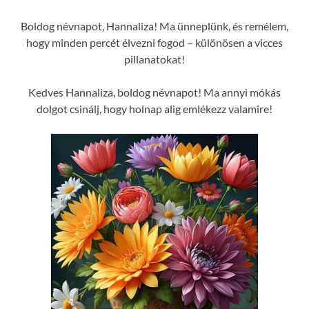
Boldog névnapot, Hannaliza! Ma ünneplünk, és remélem,
hogy minden percét élvezni fogod – különösen a vicces
pillanatokat!
Kedves Hannaliza, boldog névnapot! Ma annyi mókás
dolgot csinálj, hogy holnap alig emlékezz valamire!