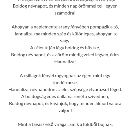
Boldog névnapot, és minden nap örömmel teli legyen
számodra!
Ahogyan a naplemente arany fényében pompázik a tó,
Hannaliza, ma minden szép és különleges, ahogyan te
vagy.
Az élet útján légy boldog és büszke,
Boldog névnapot, és az öröm mindig veled legyen, édes
Hannaliza!
A csillagok fényei ragyognak az égen, mint egy
tündérmese,
Hannaliza, névnapodon az élet szépsége elvarázsol téged.
A boldogság édes dallama zenél a szívedben,
Boldog névnapot, és kívánjuk, hogy minden álmod valóra
váljon!
Mint a tavasz első virágai, amik a földből bújnak,