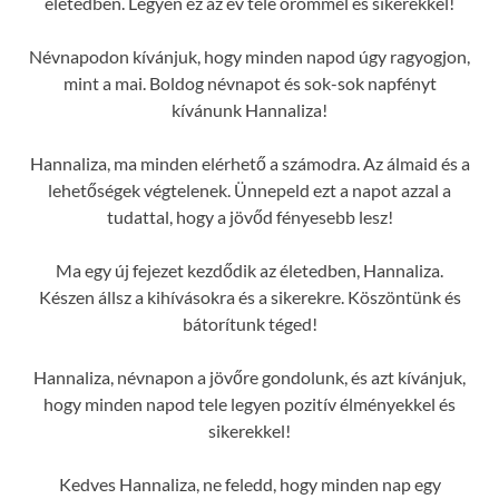
életedben. Legyen ez az év tele örömmel és sikerekkel!
Névnapodon kívánjuk, hogy minden napod úgy ragyogjon,
mint a mai. Boldog névnapot és sok-sok napfényt
kívánunk Hannaliza!
Hannaliza, ma minden elérhető a számodra. Az álmaid és a
lehetőségek végtelenek. Ünnepeld ezt a napot azzal a
tudattal, hogy a jövőd fényesebb lesz!
Ma egy új fejezet kezdődik az életedben, Hannaliza.
Készen állsz a kihívásokra és a sikerekre. Köszöntünk és
bátorítunk téged!
Hannaliza, névnapon a jövőre gondolunk, és azt kívánjuk,
hogy minden napod tele legyen pozitív élményekkel és
sikerekkel!
Kedves Hannaliza, ne feledd, hogy minden nap egy