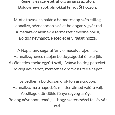
Remény és szeretet, ahogyan jársz az úton,
Boldog névnapot, álmokkal teli jövőt hozzon.
Mint a tavasz hajnalán a harmatcsepp szép csillog,
Hannaliza, névnapodon az élet boldogan vigyáz rád.
A madarak dalolnak, a természet nevédbe borul,
Boldog névnapot, életed édes virágait hozza.
A Nap arany sugarai fénylő mosolyt rajzolnak,
Hannaliza, neved napján boldogságodat énekeljük.
Az élet édes éneke együtt szól, kívánva boldog perceket,
Boldog névnapot, szeretet és öröm díszítse a napot.
Szívedben a boldogság örök forrása csobog,
Hannaliza, ma a napod, és minden álmod valóra válj.
A csillagok tündöklő fénye ragyog az égen,
Boldog névnapot, reméljük, hogy szerencsével teli év vár
rád.