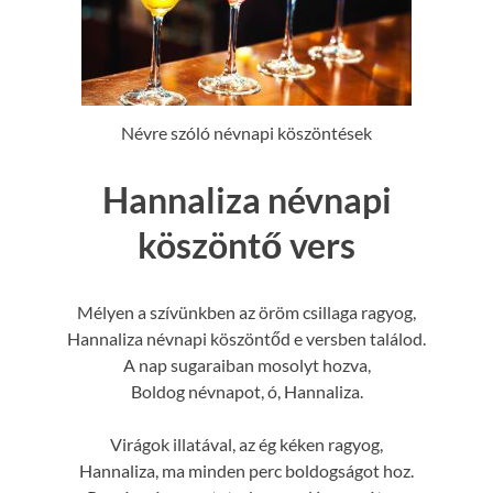
Névre szóló névnapi köszöntések
Hannaliza névnapi
köszöntő vers
Mélyen a szívünkben az öröm csillaga ragyog,
Hannaliza névnapi köszöntőd e versben találod.
A nap sugaraiban mosolyt hozva,
Boldog névnapot, ó, Hannaliza.
Virágok illatával, az ég kéken ragyog,
Hannaliza, ma minden perc boldogságot hoz.