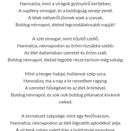
Hannaliza, mint a virágok gyönyörű kertjében,
A napfény simogat, és a boldogság zeneje zenél.
A lélek mélyéről jönnek ezek a szavak,
Boldog névnapot, életed legcsodálatosabb napját!
A szél simogat, mint hűsítő szellő,
Hannaliza, névnapodon az öröm rózsákká szebb.
Az élet dallamában szeretet és öröm száll,
Boldog névnapot, életed legjobb része tartson még sokáig.
Mint a tenger habjai, hullámok szép sora,
Hannaliza, ma a nap a te nevedben ragyog.
A szeretet hűségével és az élet örömével,
Boldog névnapot, és sok-sok boldog pillanatot kívánok
neked.
A természet szépsége, mint egy festővászon,
Hannaliza, névnapodon az élet legszebb ajándékot adja.
A virágok színes palettáján a boldogság mosolyog,