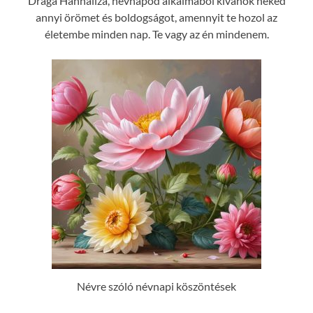
Drága Hannaliza, névnapod alkalmából kívánok neked
annyi örömet és boldogságot, amennyit te hozol az
életembe minden nap. Te vagy az én mindenem.
Névre szóló névnapi köszöntések