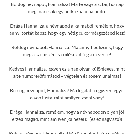
Boldog névnapot, Hannaliza! Ma te vagy a sztár, holnap
meg már csak egy hétköznapi halandó!
Drága Hannaliza, a névnapod alkalmából remélem, hogy
annyi tortát kapsz, hogy egy hétig cukormérgezésed lesz!
Boldog névnapot, Hannaliza! Ma annyit bulizunk, hogy
még a szomszéd is emlékezni fog a nevedre!
Kedves Hannaliza, legyen ez a nap olyan különleges, mint
a te humorerőforrásod – végtelen és sosem unalmas!
Boldog névnapot, Hannaliza! Ma legalább egyszer legyél
olyan lusta, mint amilyen zseni vagy!
Drága Hannaliza, remélem, hogy a névnapodon olyan jól
érzed magad, mint amilyen jól nézel ki (és ez nagy szó)!
Boldog névnapot, Hannaliza! Ma ünneplünk, és remélem,