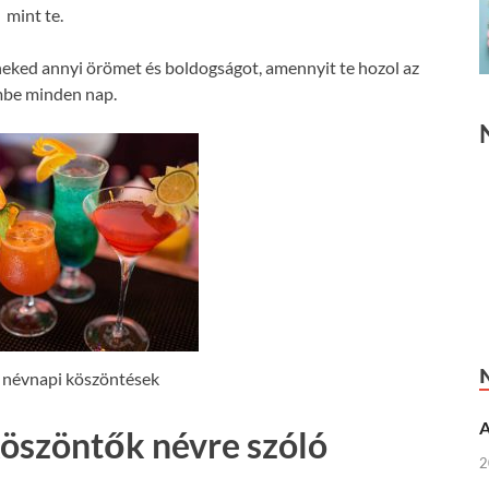
mint te.
ked annyi örömet és boldogságot, amennyit te hozol az
mbe minden nap.
 névnapi köszöntések
A
öszöntők névre szóló
2