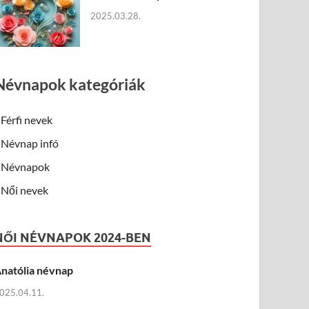
2025.03.28.
Névnapok kategóriák
Férfi nevek
Névnap infó
Névnapok
Női nevek
NŐI NÉVNAPOK 2024-BEN
natólia névnap
025.04.11.