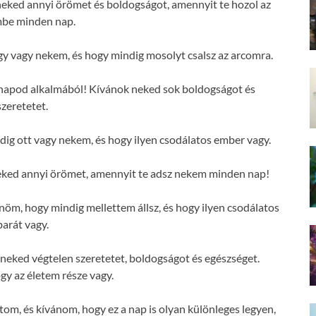
ked annyi örömet és boldogságot, amennyit te hozol az
mbe minden nap.
 vagy nekem, és hogy mindig mosolyt csalsz az arcomra.
napod alkalmából! Kívánok neked sok boldogságot és
szeretetet.
g ott vagy nekem, és hogy ilyen csodálatos ember vagy.
ked annyi örömet, amennyit te adsz nekem minden nap!
m, hogy mindig mellettem állsz, és hogy ilyen csodálatos
barát vagy.
eked végtelen szeretetet, boldogságot és egészséget.
y az életem része vagy.
om, és kívánom, hogy ez a nap is olyan különleges legyen,