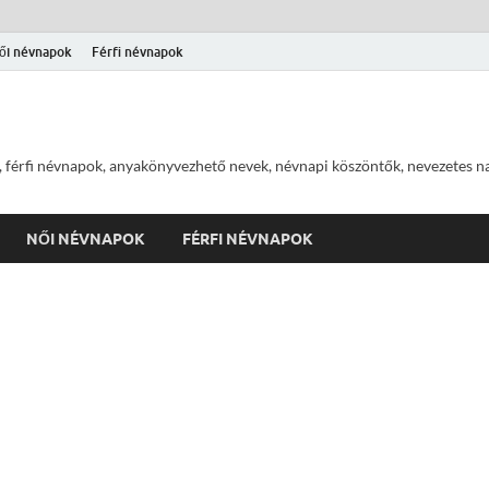
ői névnapok
Férfi névnapok
 férfi névnapok, anyakönyvezhető nevek, névnapi köszöntők, nevezetes na
NŐI NÉVNAPOK
FÉRFI NÉVNAPOK