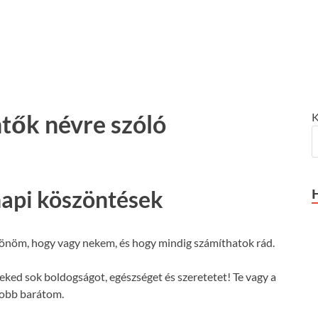
tők névre szóló
K
api köszöntések
nöm, hogy vagy nekem, és hogy mindig számíthatok rád.
ed sok boldogságot, egészséget és szeretetet! Te vagy a
jobb barátom.