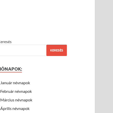
eresés
KERESÉS
HÓNAPOK:
Január névnapok
Február névnapok
Március névnapok
Április névnapok