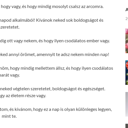
ogy vagy, és hogy mindig mosolyt csalsz az arcomra.
A
2
napod alkalmából! Kívánok neked sok boldogságot és
szeretetet.
g ott vagy nekem, és hogy ilyen csodálatos ember vagy.
ked annyi örömet, amennyit te adsz nekem minden nap!
m, hogy mindig mellettem állsz, és hogy ilyen csodálatos
barát vagy.
eked végtelen szeretetet, boldogságot és egészséget.
y az életem része vagy.
om, és kívánom, hogy ez a nap is olyan különleges legyen,
mint te.