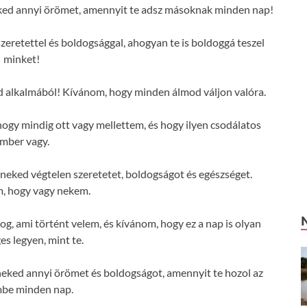
ed annyi örömet, amennyit te adsz másoknak minden nap!
zeretettel és boldogsággal, ahogyan te is boldoggá teszel
minket!
 alkalmából! Kívánom, hogy minden álmod váljon valóra.
y mindig ott vagy mellettem, és hogy ilyen csodálatos
mber vagy.
eked végtelen szeretetet, boldogságot és egészséget.
, hogy vagy nekem.
g, ami történt velem, és kívánom, hogy ez a nap is olyan
es legyen, mint te.
ked annyi örömet és boldogságot, amennyit te hozol az
mbe minden nap.