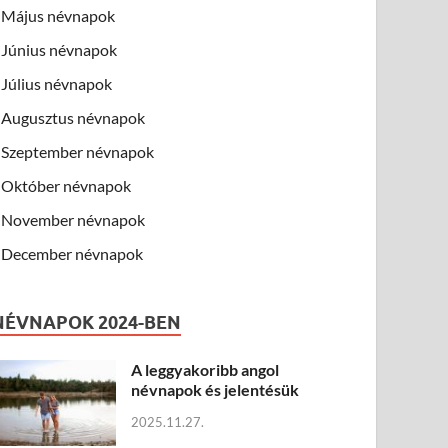
Május névnapok
Június névnapok
Július névnapok
Augusztus névnapok
Szeptember névnapok
Október névnapok
November névnapok
December névnapok
NÉVNAPOK 2024-BEN
A leggyakoribb angol
névnapok és jelentésük
2025.11.27.