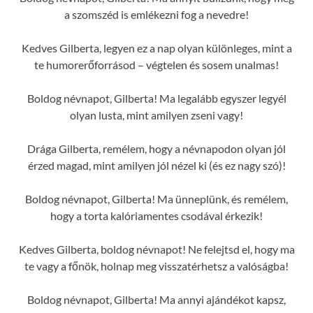
a szomszéd is emlékezni fog a nevedre!
Kedves Gilberta, legyen ez a nap olyan különleges, mint a
te humorerőforrásod – végtelen és sosem unalmas!
Boldog névnapot, Gilberta! Ma legalább egyszer legyél
olyan lusta, mint amilyen zseni vagy!
Drága Gilberta, remélem, hogy a névnapodon olyan jól
érzed magad, mint amilyen jól nézel ki (és ez nagy szó)!
Boldog névnapot, Gilberta! Ma ünneplünk, és remélem,
hogy a torta kalóriamentes csodával érkezik!
Kedves Gilberta, boldog névnapot! Ne felejtsd el, hogy ma
te vagy a főnök, holnap meg visszatérhetsz a valóságba!
Boldog névnapot, Gilberta! Ma annyi ajándékot kapsz,