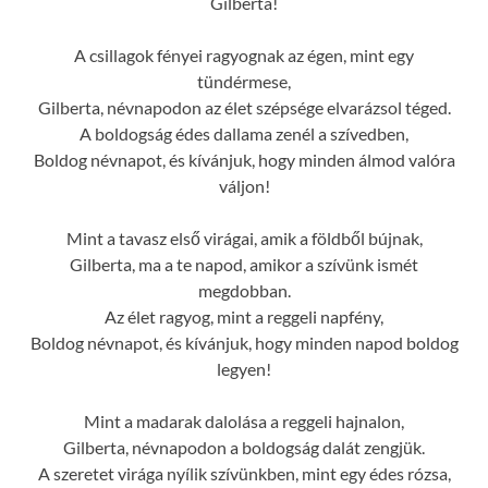
Gilberta!
A csillagok fényei ragyognak az égen, mint egy
tündérmese,
Gilberta, névnapodon az élet szépsége elvarázsol téged.
A boldogság édes dallama zenél a szívedben,
Boldog névnapot, és kívánjuk, hogy minden álmod valóra
váljon!
Mint a tavasz első virágai, amik a földből bújnak,
Gilberta, ma a te napod, amikor a szívünk ismét
megdobban.
Az élet ragyog, mint a reggeli napfény,
Boldog névnapot, és kívánjuk, hogy minden napod boldog
legyen!
Mint a madarak dalolása a reggeli hajnalon,
Gilberta, névnapodon a boldogság dalát zengjük.
A szeretet virága nyílik szívünkben, mint egy édes rózsa,