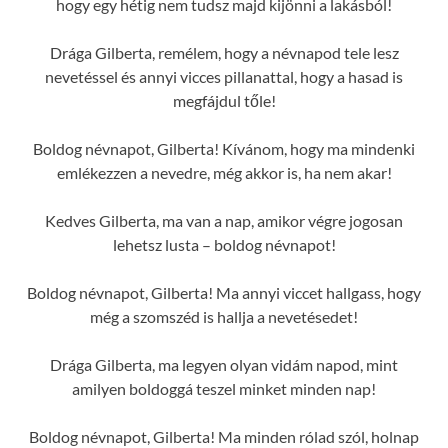
hogy egy hétig nem tudsz majd kijönni a lakásból!
Drága Gilberta, remélem, hogy a névnapod tele lesz
nevetéssel és annyi vicces pillanattal, hogy a hasad is
megfájdul tőle!
Boldog névnapot, Gilberta! Kívánom, hogy ma mindenki
emlékezzen a nevedre, még akkor is, ha nem akar!
Kedves Gilberta, ma van a nap, amikor végre jogosan
lehetsz lusta – boldog névnapot!
Boldog névnapot, Gilberta! Ma annyi viccet hallgass, hogy
még a szomszéd is hallja a nevetésedet!
Drága Gilberta, ma legyen olyan vidám napod, mint
amilyen boldoggá teszel minket minden nap!
Boldog névnapot, Gilberta! Ma minden rólad szól, holnap