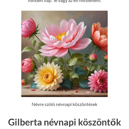
minden nap. Te vagy az én mindenem.
Névre szóló névnapi köszöntések
Gilberta névnapi köszöntők