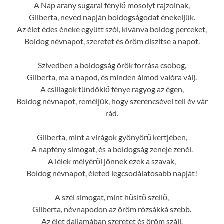
A Nap arany sugarai fénylő mosolyt rajzolnak,
Gilberta, neved napján boldogságodat énekeljük.
Az élet édes éneke együtt szól, kívánva boldog perceket,
Boldog névnapot, szeretet és öröm díszítse a napot.
Szívedben a boldogság örök forrása csobog,
Gilberta, ma a napod, és minden álmod valóra válj.
A csillagok tündöklő fénye ragyog az égen,
Boldog névnapot, reméljük, hogy szerencsével teli év vár
rád.
Gilberta, mint a virágok gyönyörű kertjében,
A napfény simogat, és a boldogság zeneje zenél.
A lélek mélyéről jönnek ezek a szavak,
Boldog névnapot, életed legcsodálatosabb napját!
A szél simogat, mint hűsítő szellő,
Gilberta, névnapodon az öröm rózsákká szebb.
Az élet dallamában szeretet és öröm száll,