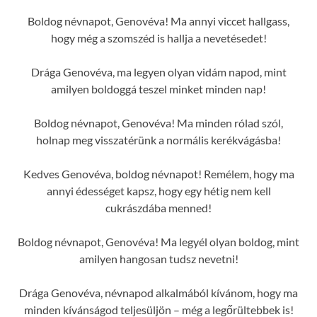
Boldog névnapot, Genovéva! Ma annyi viccet hallgass,
hogy még a szomszéd is hallja a nevetésedet!
Drága Genovéva, ma legyen olyan vidám napod, mint
amilyen boldoggá teszel minket minden nap!
Boldog névnapot, Genovéva! Ma minden rólad szól,
holnap meg visszatérünk a normális kerékvágásba!
Kedves Genovéva, boldog névnapot! Remélem, hogy ma
annyi édességet kapsz, hogy egy hétig nem kell
cukrászdába menned!
Boldog névnapot, Genovéva! Ma legyél olyan boldog, mint
amilyen hangosan tudsz nevetni!
Drága Genovéva, névnapod alkalmából kívánom, hogy ma
minden kívánságod teljesüljön – még a legőrültebbek is!