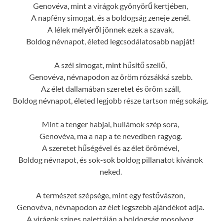
Genovéva, mint a virágok gyönyörű kertjében,
A napfény simogat, és a boldogság zeneje zenél.
A lélek mélyéről jönnek ezek a szavak,
Boldog névnapot, életed legcsodálatosabb napját!
A szél simogat, mint hűsítő szellő,
Genovéva, névnapodon az öröm rózsákká szebb.
Az élet dallamában szeretet és öröm száll,
Boldog névnapot, életed legjobb része tartson még sokáig.
Mint a tenger habjai, hullámok szép sora,
Genovéva, ma a nap a te nevedben ragyog.
A szeretet hűségével és az élet örömével,
Boldog névnapot, és sok-sok boldog pillanatot kívánok
neked.
A természet szépsége, mint egy festővászon,
Genovéva, névnapodon az élet legszebb ajándékot adja.
A virágok színes palettáján a boldogság mosolyog,