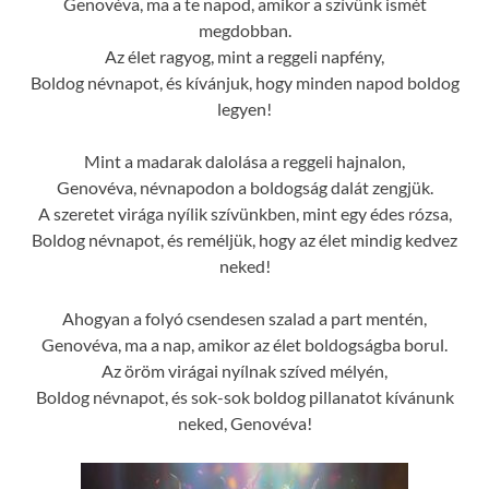
Genovéva, ma a te napod, amikor a szívünk ismét
megdobban.
Az élet ragyog, mint a reggeli napfény,
Boldog névnapot, és kívánjuk, hogy minden napod boldog
legyen!
Mint a madarak dalolása a reggeli hajnalon,
Genovéva, névnapodon a boldogság dalát zengjük.
A szeretet virága nyílik szívünkben, mint egy édes rózsa,
Boldog névnapot, és reméljük, hogy az élet mindig kedvez
neked!
Ahogyan a folyó csendesen szalad a part mentén,
Genovéva, ma a nap, amikor az élet boldogságba borul.
Az öröm virágai nyílnak szíved mélyén,
Boldog névnapot, és sok-sok boldog pillanatot kívánunk
neked, Genovéva!