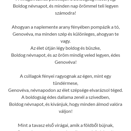
Boldog névnapot, és minden nap örömmel teli legyen
számodra!
Ahogyan a naplemente arany fényében pompázik a tó,
Genovéva, ma minden szép és különleges, ahogyan te
vagy.
Az élet útján légy boldog és büszke,
Boldog névnapot, és az öröm mindig veled legyen, édes
Genovéva!
A csillagok fényei ragyognak az égen, mint egy
tündérmese,
Genovéva, névnapodon az élet szépsége elvarázsol téged.
A boldogság édes dallama zenél a szívedben,
Boldog névnapot, és kívánjuk, hogy minden álmod valóra
váljon!
Mint a tavasz első virágai, amik a földből bújnak,