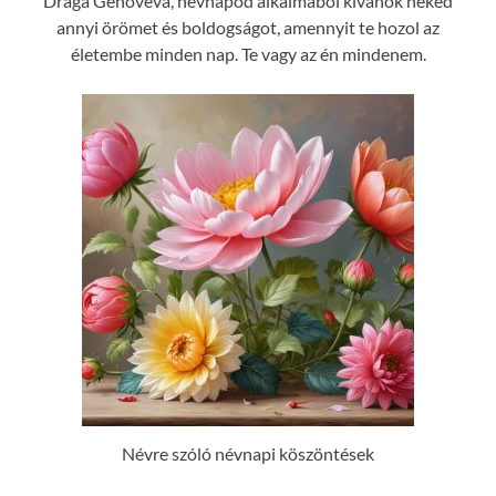
Drága Genovéva, névnapod alkalmából kívánok neked
annyi örömet és boldogságot, amennyit te hozol az
életembe minden nap. Te vagy az én mindenem.
Névre szóló névnapi köszöntések