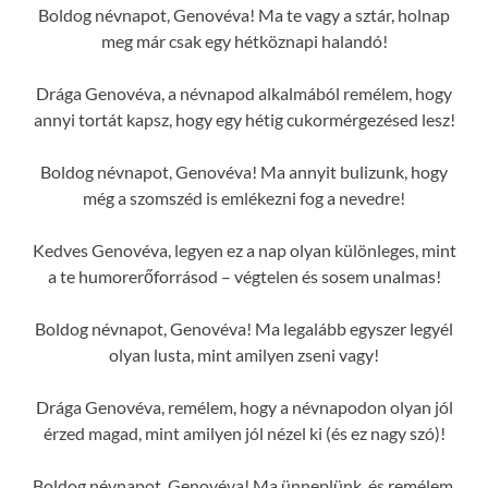
Boldog névnapot, Genovéva! Ma te vagy a sztár, holnap
meg már csak egy hétköznapi halandó!
Drága Genovéva, a névnapod alkalmából remélem, hogy
annyi tortát kapsz, hogy egy hétig cukormérgezésed lesz!
Boldog névnapot, Genovéva! Ma annyit bulizunk, hogy
még a szomszéd is emlékezni fog a nevedre!
Kedves Genovéva, legyen ez a nap olyan különleges, mint
a te humorerőforrásod – végtelen és sosem unalmas!
Boldog névnapot, Genovéva! Ma legalább egyszer legyél
olyan lusta, mint amilyen zseni vagy!
Drága Genovéva, remélem, hogy a névnapodon olyan jól
érzed magad, mint amilyen jól nézel ki (és ez nagy szó)!
Boldog névnapot, Genovéva! Ma ünneplünk, és remélem,