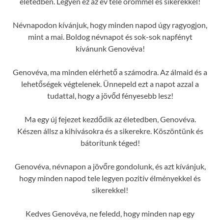
életedben. Legyen ez az év tele örömmel és sikerekkel!
Névnapodon kívánjuk, hogy minden napod úgy ragyogjon,
mint a mai. Boldog névnapot és sok-sok napfényt
kívánunk Genovéva!
Genovéva, ma minden elérhető a számodra. Az álmaid és a
lehetőségek végtelenek. Ünnepeld ezt a napot azzal a
tudattal, hogy a jövőd fényesebb lesz!
Ma egy új fejezet kezdődik az életedben, Genovéva.
Készen állsz a kihívásokra és a sikerekre. Köszöntünk és
bátorítunk téged!
Genovéva, névnapon a jövőre gondolunk, és azt kívánjuk,
hogy minden napod tele legyen pozitív élményekkel és
sikerekkel!
Kedves Genovéva, ne feledd, hogy minden nap egy