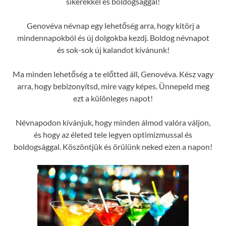
sikerekkel és boldogsággal!
Genovéva névnap egy lehetőség arra, hogy kitörj a
mindennapokból és új dolgokba kezdj. Boldog névnapot
és sok-sok új kalandot kívánunk!
Ma minden lehetőség a te előtted áll, Genovéva. Kész vagy
arra, hogy bebizonyítsd, mire vagy képes. Ünnepeld meg
ezt a különleges napot!
Névnapodon kívánjuk, hogy minden álmod valóra váljon,
és hogy az életed tele legyen optimizmussal és
boldogsággal. Köszöntjük és örülünk neked ezen a napon!