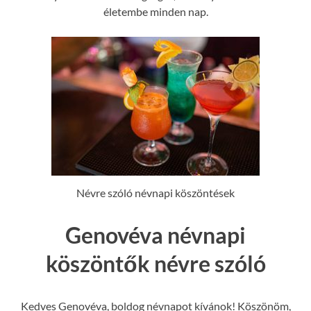
életembe minden nap.
Névre szóló névnapi köszöntések
Genovéva névnapi
köszöntők névre szóló
Kedves Genovéva, boldog névnapot kívánok! Köszönöm,