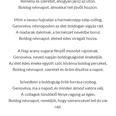
Remény és szeretet, ahogyan jársz az úton,
Boldog névnapot, álmokkal teli jövőt hozzon.
Mint a tavasz hajnalán a harmatcsepp szép csillog,
Genovéva, névnapodon az élet boldogan vigyáz rád.
A madarak dalolnak, a természet nevédbe borul,
Boldog névnapot, életed édes virágait hozza.
A Nap arany sugarai fénylő mosolyt rajzolnak,
Genovéva, neved napján boldogságodat énekeljük.
Az élet édes éneke együtt szól, kívánva boldog perceket,
Boldog névnapot, szeretet és öröm díszítse a napot.
Szívedben a boldogság örök forrása csobog,
Genovéva, ma a napod, és minden álmod valóra válj.
A csillagok tündöklő fénye ragyog az égen,
Boldog névnapot, reméljük, hogy szerencsével teli év vár
rád.