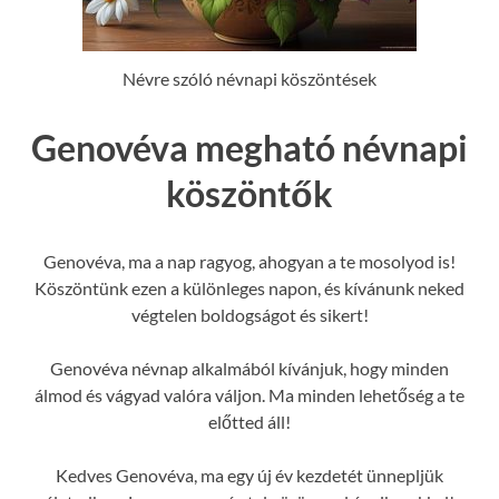
Névre szóló névnapi köszöntések
Genovéva megható névnapi
köszöntők
Genovéva, ma a nap ragyog, ahogyan a te mosolyod is!
Köszöntünk ezen a különleges napon, és kívánunk neked
végtelen boldogságot és sikert!
Genovéva névnap alkalmából kívánjuk, hogy minden
álmod és vágyad valóra váljon. Ma minden lehetőség a te
előtted áll!
Kedves Genovéva, ma egy új év kezdetét ünnepljük