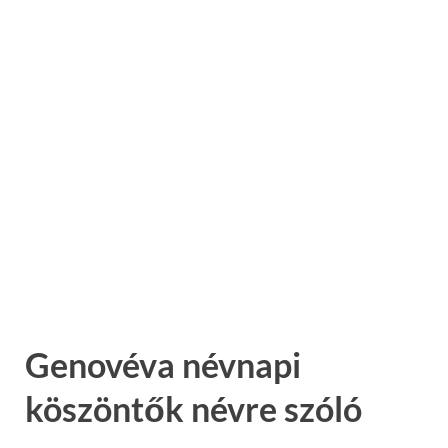
Genovéva névnapi
köszöntők névre szóló