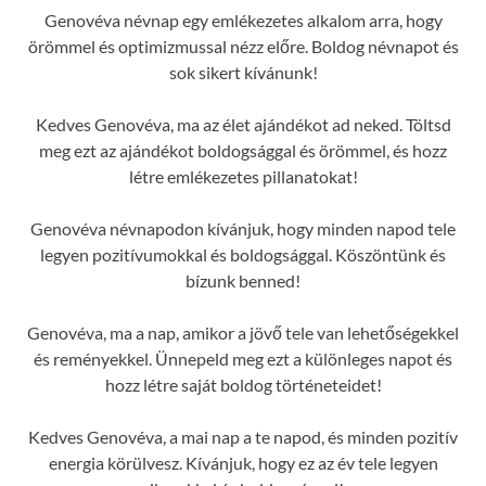
Genovéva névnap egy emlékezetes alkalom arra, hogy
örömmel és optimizmussal nézz előre. Boldog névnapot és
sok sikert kívánunk!
Kedves Genovéva, ma az élet ajándékot ad neked. Töltsd
meg ezt az ajándékot boldogsággal és örömmel, és hozz
létre emlékezetes pillanatokat!
Genovéva névnapodon kívánjuk, hogy minden napod tele
legyen pozitívumokkal és boldogsággal. Köszöntünk és
bízunk benned!
Genovéva, ma a nap, amikor a jövő tele van lehetőségekkel
és reményekkel. Ünnepeld meg ezt a különleges napot és
hozz létre saját boldog történeteidet!
Kedves Genovéva, a mai nap a te napod, és minden pozitív
energia körülvesz. Kívánjuk, hogy ez az év tele legyen