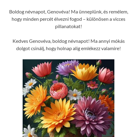
Boldog névnapot, Genovéva! Ma ünneplünk, és remélem,
hogy minden percét élvezni fogod – különösen a vicces
pillanatokat!
Kedves Genovéva, boldog névnapot! Ma annyi mókás
dolgot csinálj, hogy holnap alig emlékezz valamire!