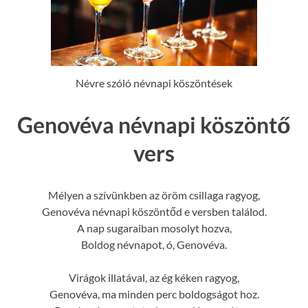
Névre szóló névnapi köszöntések
Genovéva névnapi köszöntő
vers
Mélyen a szívünkben az öröm csillaga ragyog,
Genovéva névnapi köszöntőd e versben találod.
A nap sugaraiban mosolyt hozva,
Boldog névnapot, ó, Genovéva.
Virágok illatával, az ég kéken ragyog,
Genovéva, ma minden perc boldogságot hoz.