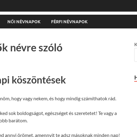
NŐI NÉVNAPOK
FÉRFI NÉVNAPOK
k névre szóló
K
api köszöntések
nöm, hogy vagy nekem, és hogy mindig számíthatok rád.
ed sok boldogságot, egészséget és szeretetet! Te vagy a
jobb barátom.
ed annyi örömet, amennyit te adsz másoknak minden nap!