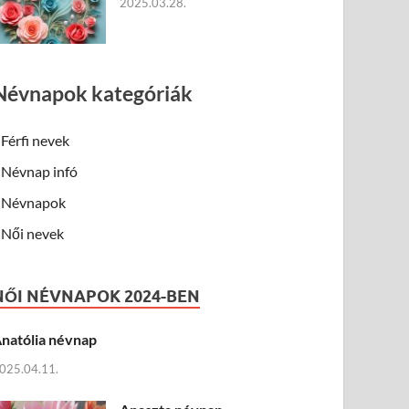
2025.03.28.
Névnapok kategóriák
Férfi nevek
Névnap infó
Névnapok
Női nevek
NŐI NÉVNAPOK 2024-BEN
natólia névnap
025.04.11.