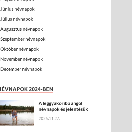
Június névnapok
Július névnapok
Augusztus névnapok
Szeptember névnapok
Október névnapok
November névnapok
December névnapok
NÉVNAPOK 2024-BEN
A leggyakoribb angol
névnapok és jelentésük
2025.11.27.