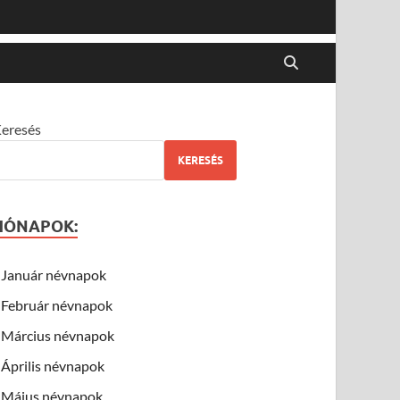
eresés
KERESÉS
HÓNAPOK:
Január névnapok
Február névnapok
Március névnapok
Április névnapok
Május névnapok