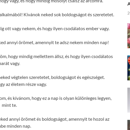
gy vagy, és hogy mindig mosolyt csalsz az arcomra.
A
2
alkalmából! Kívánok neked sok boldogságot és szeretetet.
 ott vagy nekem, és hogy ilyen csodálatos ember vagy.
ked annyi örömet, amennyit te adsz nekem minden nap!
, hogy mindig mellettem állsz, és hogy ilyen csodálatos
barát vagy.
ked végtelen szeretetet, boldogságot és egészséget.
y az életem része vagy.
om, és kívánom, hogy ez a nap is olyan különleges legyen,
mint te.
ked annyi örömet és boldogságot, amennyit te hozol az
mbe minden nap.