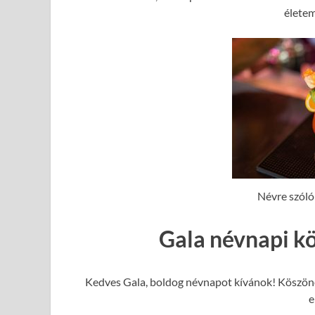
élete
Névre szóló
Gala névnapi k
Kedves Gala, boldog névnapot kívánok! Köszönö
e