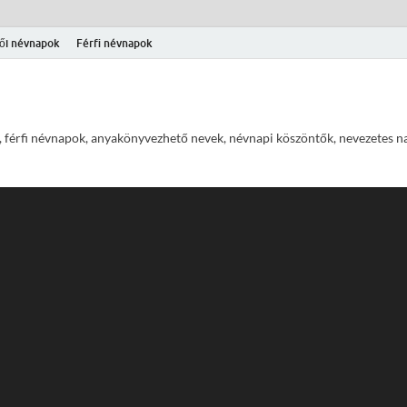
ői névnapok
Férfi névnapok
 férfi névnapok, anyakönyvezhető nevek, névnapi köszöntők, nevezetes na