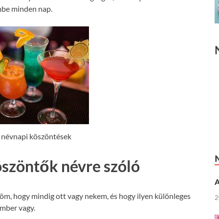
mbe minden nap.
 névnapi köszöntések
öszöntők névre szóló
A
m, hogy mindig ott vagy nekem, és hogy ilyen különleges
2
mber vagy.