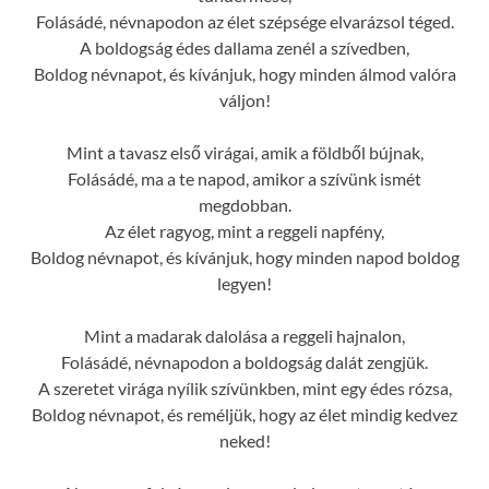
Folásádé, névnapodon az élet szépsége elvarázsol téged.
A boldogság édes dallama zenél a szívedben,
Boldog névnapot, és kívánjuk, hogy minden álmod valóra
váljon!
Mint a tavasz első virágai, amik a földből bújnak,
Folásádé, ma a te napod, amikor a szívünk ismét
megdobban.
Az élet ragyog, mint a reggeli napfény,
Boldog névnapot, és kívánjuk, hogy minden napod boldog
legyen!
Mint a madarak dalolása a reggeli hajnalon,
Folásádé, névnapodon a boldogság dalát zengjük.
A szeretet virága nyílik szívünkben, mint egy édes rózsa,
Boldog névnapot, és reméljük, hogy az élet mindig kedvez
neked!