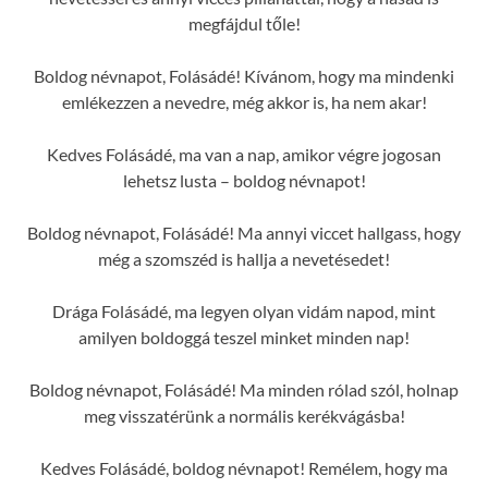
megfájdul tőle!
Boldog névnapot, Folásádé! Kívánom, hogy ma mindenki
emlékezzen a nevedre, még akkor is, ha nem akar!
Kedves Folásádé, ma van a nap, amikor végre jogosan
lehetsz lusta – boldog névnapot!
Boldog névnapot, Folásádé! Ma annyi viccet hallgass, hogy
még a szomszéd is hallja a nevetésedet!
Drága Folásádé, ma legyen olyan vidám napod, mint
amilyen boldoggá teszel minket minden nap!
Boldog névnapot, Folásádé! Ma minden rólad szól, holnap
meg visszatérünk a normális kerékvágásba!
Kedves Folásádé, boldog névnapot! Remélem, hogy ma