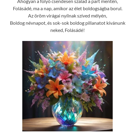
Ahogyan a folyó csendesen szalad a part mentén,
Folásádé, ma a nap, amikor az élet boldogságba borul.
Az öröm virágai nyílnak szíved mélyén,
Boldog névnapot, és sok-sok boldog pillanatot kívánunk
neked, Folásádé!