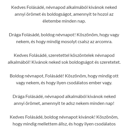
Kedves Folásádé, névnapod alkalmából kívánok neked
annyi örömet és boldogságot, amennyit te hozol az
életembe minden nap.
Drága Folásádé, boldog névnapot! Köszönöm, hogy vagy
nekem, és hogy mindig mosolyt csalsz az arcomra.
Kedves Folásádé, szeretettel köszöntelek névnapod
alkalmából! Kívánok neked sok boldogságot és szeretetet.
Boldog névnapot, Folásádé! Köszönöm, hogy mindig ott
vagy nekem, és hogy ilyen csodálatos ember vagy.
Drága Folásádé, névnapod alkalmából kívánok neked
annyi örömet, amennyit te adsz nekem minden nap!
Kedves Folásádé, boldog névnapot kívánok! Köszönöm,
hogy mindig mellettem állsz, és hogy ilyen csodálatos