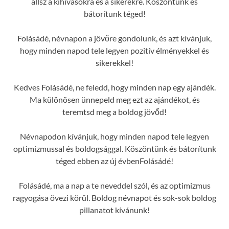
állsz a kihívásokra és a sikerekre. Köszöntünk és
bátorítunk téged!
Folásádé, névnapon a jövőre gondolunk, és azt kívánjuk,
hogy minden napod tele legyen pozitív élményekkel és
sikerekkel!
Kedves Folásádé, ne feledd, hogy minden nap egy ajándék.
Ma különösen ünnepeld meg ezt az ajándékot, és
teremtsd meg a boldog jövőd!
Névnapodon kívánjuk, hogy minden napod tele legyen
optimizmussal és boldogsággal. Köszöntünk és bátorítunk
téged ebben az új évbenFolásádé!
Folásádé, ma a nap a te neveddel szól, és az optimizmus
ragyogása övezi körül. Boldog névnapot és sok-sok boldog
pillanatot kívánunk!