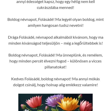
annyi édességet kapsz, hogy egy hétig nem kell
cukrászdába menned!
Boldog névnapot, Folásádé! Ma legyél olyan boldog, mint
amilyen hangosan tudsz nevetni!
Drága Folásádé, névnapod alkalmából kívánom, hogy ma
minden kívánságod teljesüljön – még a legőrültebbek is!
Boldog névnapot, Folásádé! Ma ünneplünk, és remélem,
hogy minden percét élvezni fogod – különösen a vicces
pillanatokat!
Kedves Folásádé, boldog névnapot! Ma annyi mókás
dolgot csinálj, hogy holnap alig emlékezz valamire!