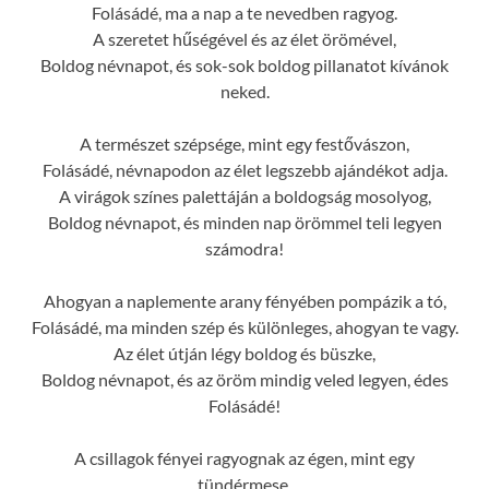
Folásádé, ma a nap a te nevedben ragyog.
A szeretet hűségével és az élet örömével,
Boldog névnapot, és sok-sok boldog pillanatot kívánok
neked.
A természet szépsége, mint egy festővászon,
Folásádé, névnapodon az élet legszebb ajándékot adja.
A virágok színes palettáján a boldogság mosolyog,
Boldog névnapot, és minden nap örömmel teli legyen
számodra!
Ahogyan a naplemente arany fényében pompázik a tó,
Folásádé, ma minden szép és különleges, ahogyan te vagy.
Az élet útján légy boldog és büszke,
Boldog névnapot, és az öröm mindig veled legyen, édes
Folásádé!
A csillagok fényei ragyognak az égen, mint egy
tündérmese,