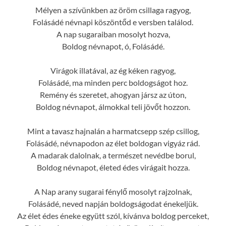
Mélyen a szívünkben az öröm csillaga ragyog,
Folásádé névnapi köszöntőd e versben találod.
A nap sugaraiban mosolyt hozva,
Boldog névnapot, ó, Folásádé.
Virágok illatával, az ég kéken ragyog,
Folásádé, ma minden perc boldogságot hoz.
Remény és szeretet, ahogyan jársz az úton,
Boldog névnapot, álmokkal teli jövőt hozzon.
Mint a tavasz hajnalán a harmatcsepp szép csillog,
Folásádé, névnapodon az élet boldogan vigyáz rád.
A madarak dalolnak, a természet nevédbe borul,
Boldog névnapot, életed édes virágait hozza.
A Nap arany sugarai fénylő mosolyt rajzolnak,
Folásádé, neved napján boldogságodat énekeljük.
Az élet édes éneke együtt szól, kívánva boldog perceket,