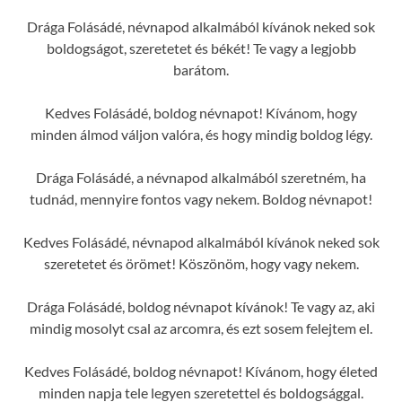
Drága Folásádé, névnapod alkalmából kívánok neked sok
boldogságot, szeretetet és békét! Te vagy a legjobb
barátom.
Kedves Folásádé, boldog névnapot! Kívánom, hogy
minden álmod váljon valóra, és hogy mindig boldog légy.
Drága Folásádé, a névnapod alkalmából szeretném, ha
tudnád, mennyire fontos vagy nekem. Boldog névnapot!
Kedves Folásádé, névnapod alkalmából kívánok neked sok
szeretetet és örömet! Köszönöm, hogy vagy nekem.
Drága Folásádé, boldog névnapot kívánok! Te vagy az, aki
mindig mosolyt csal az arcomra, és ezt sosem felejtem el.
Kedves Folásádé, boldog névnapot! Kívánom, hogy életed
minden napja tele legyen szeretettel és boldogsággal.