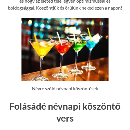
és hogy az életed tele legyen optimizmussal és
boldogsággal. Köszöntjük és örülünk neked ezen a napon!
Névre szóló névnapi köszöntések
Folásádé névnapi köszöntő
vers