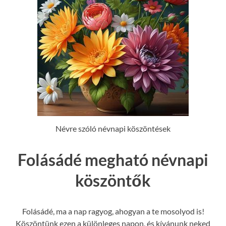
Névre szóló névnapi köszöntések
Folásádé megható névnapi
köszöntők
Folásádé, ma a nap ragyog, ahogyan a te mosolyod is!
Köszöntünk ezen a különleges napon, és kívánunk neked