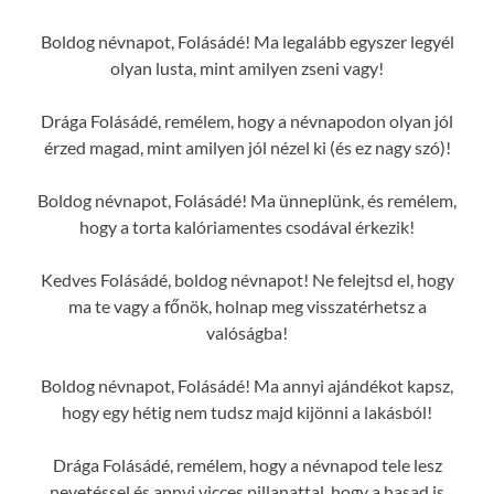
Boldog névnapot, Folásádé! Ma legalább egyszer legyél
olyan lusta, mint amilyen zseni vagy!
Drága Folásádé, remélem, hogy a névnapodon olyan jól
érzed magad, mint amilyen jól nézel ki (és ez nagy szó)!
Boldog névnapot, Folásádé! Ma ünneplünk, és remélem,
hogy a torta kalóriamentes csodával érkezik!
Kedves Folásádé, boldog névnapot! Ne felejtsd el, hogy
ma te vagy a főnök, holnap meg visszatérhetsz a
valóságba!
Boldog névnapot, Folásádé! Ma annyi ajándékot kapsz,
hogy egy hétig nem tudsz majd kijönni a lakásból!
Drága Folásádé, remélem, hogy a névnapod tele lesz
nevetéssel és annyi vicces pillanattal, hogy a hasad is