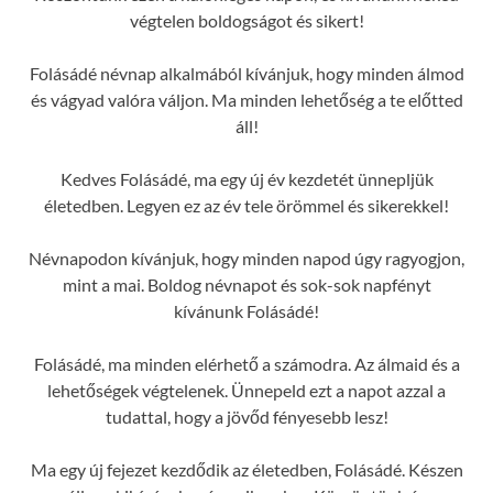
végtelen boldogságot és sikert!
Folásádé névnap alkalmából kívánjuk, hogy minden álmod
és vágyad valóra váljon. Ma minden lehetőség a te előtted
áll!
Kedves Folásádé, ma egy új év kezdetét ünnepljük
életedben. Legyen ez az év tele örömmel és sikerekkel!
Névnapodon kívánjuk, hogy minden napod úgy ragyogjon,
mint a mai. Boldog névnapot és sok-sok napfényt
kívánunk Folásádé!
Folásádé, ma minden elérhető a számodra. Az álmaid és a
lehetőségek végtelenek. Ünnepeld ezt a napot azzal a
tudattal, hogy a jövőd fényesebb lesz!
Ma egy új fejezet kezdődik az életedben, Folásádé. Készen