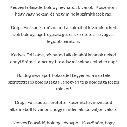
Kedves Folásádé, boldog névnapot kívánok! Köszönöm,
hogy vagy nekem, és hogy mindig számíthatok rád.
Drága Folásádé, a névnapod alkalmából kívánok neked
sok boldogságot, egészséget és szeretetet! Te vagy a
legjobb barátom.
Kedves Folásádé, névnapod alkalmából kívánok neked
annyi örömet, amennyit te adsz másoknak minden nap!
Boldog névnapot, Folásádé! Legyen ez a nap tele
szeretettel és boldogsággal, ahogyan te is boldoggá teszel
minket!
Drága Folásádé, szeretettel köszöntelek névnapod
alkalmából! Kívánom, hogy minden álmod váljon valóra.
Kedves Folásádé, boldog névnapot! Köszönöm, hogy