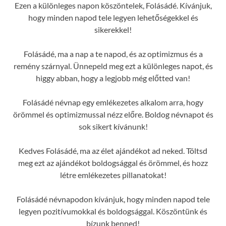
Ezen a különleges napon köszöntelek, Folásádé. Kívánjuk,
hogy minden napod tele legyen lehetőségekkel és
sikerekkel!
Folásádé, ma a nap a te napod, és az optimizmus és a
remény szárnyal. Ünnepeld meg ezt a különleges napot, és
higgy abban, hogy a legjobb még előtted van!
Folásádé névnap egy emlékezetes alkalom arra, hogy
örömmel és optimizmussal nézz előre. Boldog névnapot és
sok sikert kívánunk!
Kedves Folásádé, ma az élet ajándékot ad neked. Töltsd
meg ezt az ajándékot boldogsággal és örömmel, és hozz
létre emlékezetes pillanatokat!
Folásádé névnapodon kívánjuk, hogy minden napod tele
legyen pozitívumokkal és boldogsággal. Köszöntünk és
bízunk benned!