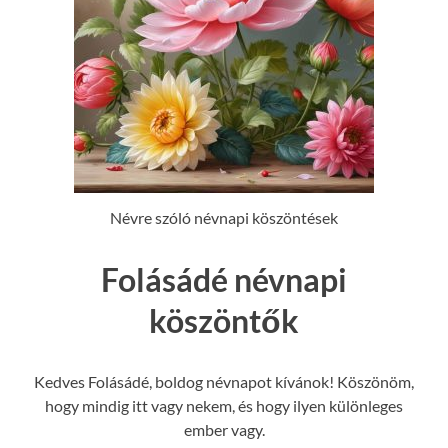
Névre szóló névnapi köszöntések
Folásádé névnapi
köszöntők
Kedves Folásádé, boldog névnapot kívánok! Köszönöm,
hogy mindig itt vagy nekem, és hogy ilyen különleges
ember vagy.