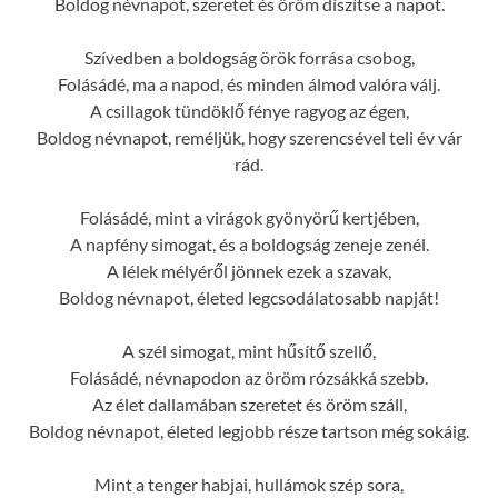
Boldog névnapot, szeretet és öröm díszítse a napot.
Szívedben a boldogság örök forrása csobog,
Folásádé, ma a napod, és minden álmod valóra válj.
A csillagok tündöklő fénye ragyog az égen,
Boldog névnapot, reméljük, hogy szerencsével teli év vár
rád.
Folásádé, mint a virágok gyönyörű kertjében,
A napfény simogat, és a boldogság zeneje zenél.
A lélek mélyéről jönnek ezek a szavak,
Boldog névnapot, életed legcsodálatosabb napját!
A szél simogat, mint hűsítő szellő,
Folásádé, névnapodon az öröm rózsákká szebb.
Az élet dallamában szeretet és öröm száll,
Boldog névnapot, életed legjobb része tartson még sokáig.
Mint a tenger habjai, hullámok szép sora,