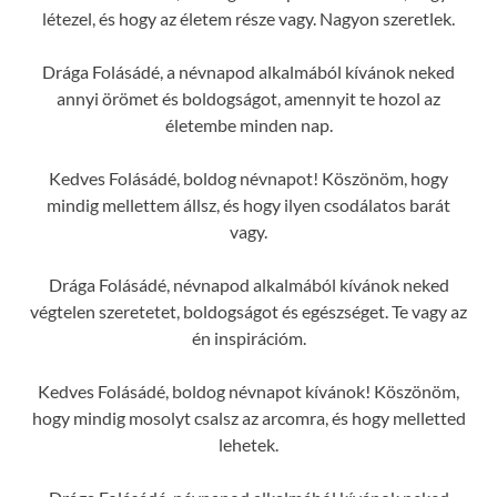
létezel, és hogy az életem része vagy. Nagyon szeretlek.
Drága Folásádé, a névnapod alkalmából kívánok neked
annyi örömet és boldogságot, amennyit te hozol az
életembe minden nap.
Kedves Folásádé, boldog névnapot! Köszönöm, hogy
mindig mellettem állsz, és hogy ilyen csodálatos barát
vagy.
Drága Folásádé, névnapod alkalmából kívánok neked
végtelen szeretetet, boldogságot és egészséget. Te vagy az
én inspirációm.
Kedves Folásádé, boldog névnapot kívánok! Köszönöm,
hogy mindig mosolyt csalsz az arcomra, és hogy melletted
lehetek.