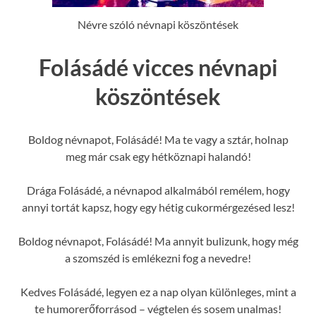
Névre szóló névnapi köszöntések
Folásádé vicces névnapi
köszöntések
Boldog névnapot, Folásádé! Ma te vagy a sztár, holnap
meg már csak egy hétköznapi halandó!
Drága Folásádé, a névnapod alkalmából remélem, hogy
annyi tortát kapsz, hogy egy hétig cukormérgezésed lesz!
Boldog névnapot, Folásádé! Ma annyit bulizunk, hogy még
a szomszéd is emlékezni fog a nevedre!
Kedves Folásádé, legyen ez a nap olyan különleges, mint a
te humorerőforrásod – végtelen és sosem unalmas!