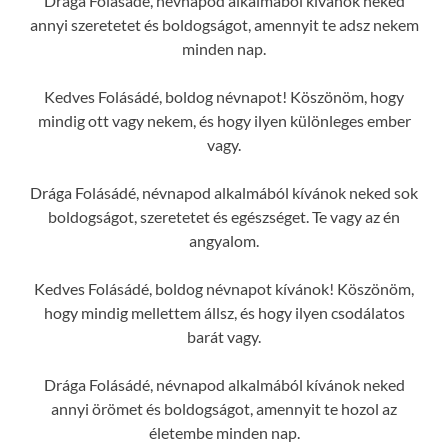
Drága Folásádé, névnapod alkalmából kívánok neked
annyi szeretetet és boldogságot, amennyit te adsz nekem
minden nap.
Kedves Folásádé, boldog névnapot! Köszönöm, hogy
mindig ott vagy nekem, és hogy ilyen különleges ember
vagy.
Drága Folásádé, névnapod alkalmából kívánok neked sok
boldogságot, szeretetet és egészséget. Te vagy az én
angyalom.
Kedves Folásádé, boldog névnapot kívánok! Köszönöm,
hogy mindig mellettem állsz, és hogy ilyen csodálatos
barát vagy.
Drága Folásádé, névnapod alkalmából kívánok neked
annyi örömet és boldogságot, amennyit te hozol az
életembe minden nap.