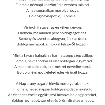
Filoméla névnapi köszöntőd e versben találod.
A nap sugaraiban mosolyt hozva,
Boldog névnapot, ó, Filoméla.
Virágok illatával, az ég kéken ragyog,
Filoméla, ma minden perc boldogságot hoz.
Remény és szeretet, ahogyan jársz az úton,
Boldog névnapot, álmokkal teli jövőt hozzon.
Mint a tavasz hajnalán a harmatcsepp szép csillog,
Filoméla, névnapodon az élet boldogan vigyáz rád.
A madarak dalolnak, a természet nevédbe borul,
Boldog névnapot, életed édes virágait hozza.
A Nap arany sugarai fénylő mosolyt rajzolnak,
Filoméla, neved napján boldogságodat énekeljük.
Az élet édes éneke együtt szól, kívánva boldog perceket,
Boldog névnapot, szeretet és öröm díszítse a napot.