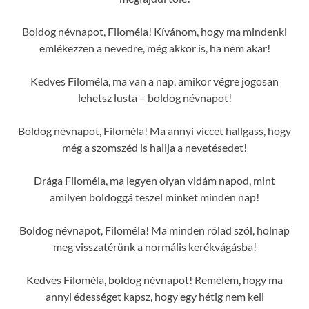
Boldog névnapot, Filoméla! Kívánom, hogy ma mindenki
emlékezzen a nevedre, még akkor is, ha nem akar!
Kedves Filoméla, ma van a nap, amikor végre jogosan
lehetsz lusta – boldog névnapot!
Boldog névnapot, Filoméla! Ma annyi viccet hallgass, hogy
még a szomszéd is hallja a nevetésedet!
Drága Filoméla, ma legyen olyan vidám napod, mint
amilyen boldoggá teszel minket minden nap!
Boldog névnapot, Filoméla! Ma minden rólad szól, holnap
meg visszatérünk a normális kerékvágásba!
Kedves Filoméla, boldog névnapot! Remélem, hogy ma
annyi édességet kapsz, hogy egy hétig nem kell