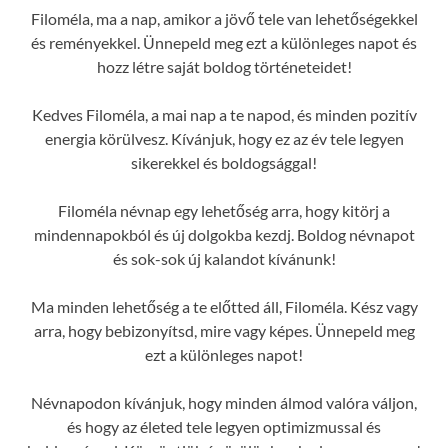
Filoméla, ma a nap, amikor a jövő tele van lehetőségekkel
és reményekkel. Ünnepeld meg ezt a különleges napot és
hozz létre saját boldog történeteidet!
Kedves Filoméla, a mai nap a te napod, és minden pozitív
energia körülvesz. Kívánjuk, hogy ez az év tele legyen
sikerekkel és boldogsággal!
Filoméla névnap egy lehetőség arra, hogy kitörj a
mindennapokból és új dolgokba kezdj. Boldog névnapot
és sok-sok új kalandot kívánunk!
Ma minden lehetőség a te előtted áll, Filoméla. Kész vagy
arra, hogy bebizonyítsd, mire vagy képes. Ünnepeld meg
ezt a különleges napot!
Névnapodon kívánjuk, hogy minden álmod valóra váljon,
és hogy az életed tele legyen optimizmussal és