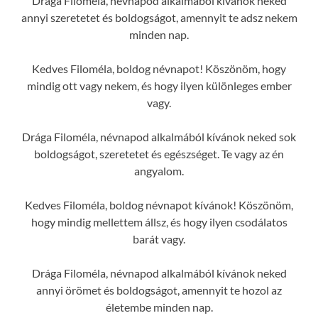
Drága Filoméla, névnapod alkalmából kívánok neked
annyi szeretetet és boldogságot, amennyit te adsz nekem
minden nap.
Kedves Filoméla, boldog névnapot! Köszönöm, hogy
mindig ott vagy nekem, és hogy ilyen különleges ember
vagy.
Drága Filoméla, névnapod alkalmából kívánok neked sok
boldogságot, szeretetet és egészséget. Te vagy az én
angyalom.
Kedves Filoméla, boldog névnapot kívánok! Köszönöm,
hogy mindig mellettem állsz, és hogy ilyen csodálatos
barát vagy.
Drága Filoméla, névnapod alkalmából kívánok neked
annyi örömet és boldogságot, amennyit te hozol az
életembe minden nap.