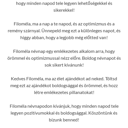
hogy minden napod tele legyen lehetőségekkel és
sikerekkel!
Filoméla, ma a nap a te napod, és az optimizmus és a
remény szárnyal. Ünnepeld meg ezt a különleges napot, és
higgy abban, hogy a legjobb még előtted van!
Filoméla névnap egy emlékezetes alkalom arra, hogy
örömmel és optimizmussal nézz előre. Boldog névnapot és
sok sikert kívánunk!
Kedves Filoméla, ma az élet ajándékot ad neked. Töltsd
meg ezt az ajándékot boldogsággal és örömmel, és hozz
létre emlékezetes pillanatokat!
Filoméla névnapodon kívánjuk, hogy minden napod tele
legyen pozitívumokkal és boldogsággal. Köszöntünk és
bízunk benned!