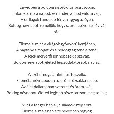
Szívedben a boldogság örök forrása csobog,
Filoméla, ma a napod, és minden álmod valóra válj.
A csillagok tündöklő fénye ragyog az égen,
Boldog névnapot, reméljük, hogy szerencsével teli év vár
rád.
Filoméla, mint a virágok gyönyörű kertjében,
A napfény simogat, és a boldogság zeneje zenél.
A lélek mélyéről jönnek ezek a szavak,
Boldog névnapot, életed legcsodálatosabb napját!
A szél simogat, mint hűsítő szellő,
Filoméla, névnapodon az öröm rózsákká szebb.
Az élet dallamában szeretet és öröm száll,
Boldog névnapot, életed legjobb része tartson még sokáig.
Mint a tenger habjai, hullámok szép sora,
Filoméla, ma a nap a te nevedben ragyog.