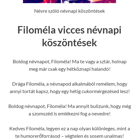
Névre szóló névnapi köszöntések
Filoméla vicces névnapi
köszöntések
Boldog névnapot, Filoméla! Ma te vagy a sztár, holnap
meg már csak egy hétköznapi halandó!
Drága Filoméla, a névnapod alkalmából remélem, hogy
annyi tortát kapsz, hogy egy hétig cukormérgezésed lesz!
Boldog névnapot, Filoméla! Ma annyit bulizunk, hogy még
a szomszéd is emlékezni fog a nevedre!
Kedves Filoméla, legyen ez a nap olyan különleges, mint a
te humorerőforrásod – végtelen és sosem unalmas!