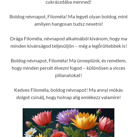
cukrászdába menned!
Boldog névnapot, Filoméla! Ma legyél olyan boldog, mint
amilyen hangosan tudsz nevetni!
Drága Filoméla, névnapod alkalmából kívánom, hogy ma
minden kívánságod teljesüljön – még a legőrültebbek is!
Boldog névnapot, Filoméla! Ma ünneplünk, és remélem,
hogy minden percét élvezni fogod – különösen a vicces
pillanatokat!
Kedves Filoméla, boldog névnapot! Ma annyi mókás
dolgot csinálj, hogy holnap alig emlékezz valamire!