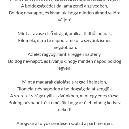
A boldogság édes dallama zenél a szívedben,
Boldog névnapot, és kívánjuk, hogy minden álmod valóra
váljon!
Mint a tavasz első virágai, amik a földből bújnak,
Filoméla, ma a te napod, amikor a szívünk ismét
megdobban.
Az élet ragyog, mint a reggeli napfény,
Boldog névnapot, és kívánjuk, hogy minden napod boldog
legyen!
Mint a madarak dalolása a reggeli hajnalon,
Filoméla, névnapodon a boldogság dalát zengjük.
A szeretet virága nyílik szívünkben, mint egy édes rózsa,
Boldog névnapot, és reméljük, hogy az élet mindig kedvez
neked!
Ahogyan a folyó csendesen szalad a part mentén,