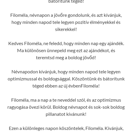
bátorítunk téged!
Filoméla, névnapon a jövőre gondolunk, és azt kívánjuk,
hogy minden napod tele legyen pozitív élményekkel és
sikerekkel!
Kedves Filoméla, ne feledd, hogy minden nap egy ajándék.
Ma különösen ünnepeld meg ezt az ajándékot, és
teremtsd meg a boldog jövőd!
Névnapodon kívánjuk, hogy minden napod tele legyen
optimizmussal és boldogsággal. Köszöntünk és bátorítunk
téged ebben az új évbenFiloméla!
Filoméla, ma a nap a te neveddel szól, és az optimizmus
ragyogása övezi körül. Boldog névnapot és sok-sok boldog
pillanatot kívánunk!
Ezen a különleges napon köszöntelek, Filoméla. Kívánjuk,