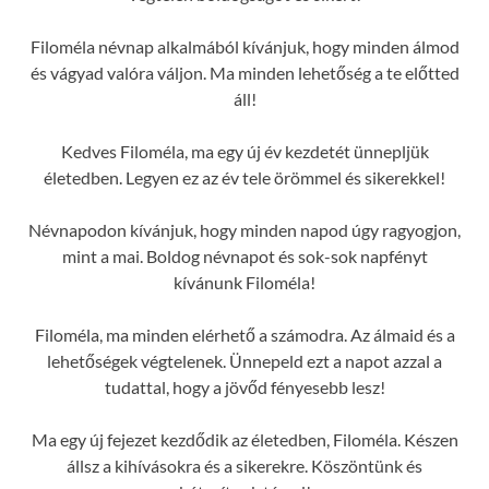
Filoméla névnap alkalmából kívánjuk, hogy minden álmod
és vágyad valóra váljon. Ma minden lehetőség a te előtted
áll!
Kedves Filoméla, ma egy új év kezdetét ünnepljük
életedben. Legyen ez az év tele örömmel és sikerekkel!
Névnapodon kívánjuk, hogy minden napod úgy ragyogjon,
mint a mai. Boldog névnapot és sok-sok napfényt
kívánunk Filoméla!
Filoméla, ma minden elérhető a számodra. Az álmaid és a
lehetőségek végtelenek. Ünnepeld ezt a napot azzal a
tudattal, hogy a jövőd fényesebb lesz!
Ma egy új fejezet kezdődik az életedben, Filoméla. Készen
állsz a kihívásokra és a sikerekre. Köszöntünk és