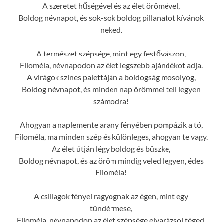
A szeretet hűségével és az élet örömével,
Boldog névnapot, és sok-sok boldog pillanatot kívánok
neked.
A természet szépsége, mint egy festővászon,
Filoméla, névnapodon az élet legszebb ajándékot adja.
A virágok színes palettáján a boldogság mosolyog,
Boldog névnapot, és minden nap örömmel teli legyen
számodra!
Ahogyan a naplemente arany fényében pompázik a tó,
Filoméla, ma minden szép és különleges, ahogyan te vagy.
Az élet útján légy boldog és büszke,
Boldog névnapot, és az öröm mindig veled legyen, édes
Filoméla!
A csillagok fényei ragyognak az égen, mint egy
tündérmese,
Filoméla, névnapodon az élet szépsége elvarázsol téged.