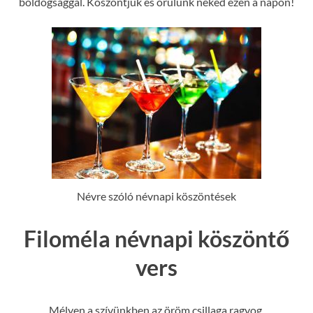
boldogsággal. Köszöntjük és örülünk neked ezen a napon!
Névre szóló névnapi köszöntések
Filoméla névnapi köszöntő
vers
Mélyen a szívünkben az öröm csillaga ragyog,