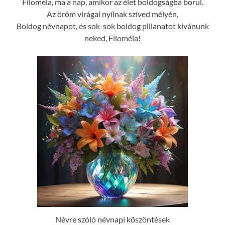
Filoméla, ma a nap, amikor az élet boldogságba borul.
Az öröm virágai nyílnak szíved mélyén,
Boldog névnapot, és sok-sok boldog pillanatot kívánunk
neked, Filoméla!
Névre szóló névnapi köszöntések