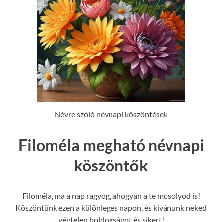
Névre szóló névnapi köszöntések
Filoméla megható névnapi
köszöntők
Filoméla, ma a nap ragyog, ahogyan a te mosolyod is!
Köszöntünk ezen a különleges napon, és kívánunk neked
végtelen boldogságot és sikert!