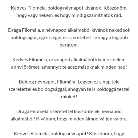
Kedves Filoméla, boldog névnapot kívánok! Köszönöm,
hogy vagy nekem, és hogy mindig számíthatok rád.
Drága Filoméla, a névnapod alkalmából kívánok neked sok
boldogságot, egészséget és szeretetet! Te vagy a legjobb
barátom.
Kedves Filoméla, névnapod alkalmából kívánok neked
annyi örömet, amennyit te adsz másoknak minden nap!
Boldog névnapot, Filoméla! Legyen ez a nap tele
szeretettel és boldogsággal, ahogyan te is boldoggá teszel
minket!
Drága Filoméla, szeretettel köszöntelek névnapod
alkalmából! Kívánom, hogy minden álmod váljon valóra.
Kedves Filoméla, boldog névnapot! Köszönöm, hogy