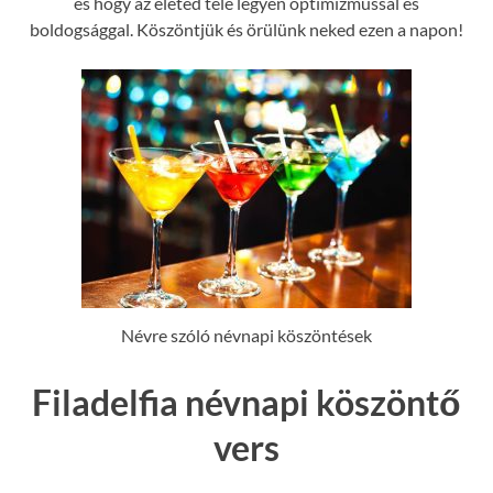
és hogy az életed tele legyen optimizmussal és
boldogsággal. Köszöntjük és örülünk neked ezen a napon!
Névre szóló névnapi köszöntések
Filadelfia névnapi köszöntő
vers