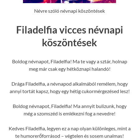
Névre szóló névnapi köszöntések
Filadelfia vicces névnapi
köszöntések
Boldog névnapot, Filadelfia! Ma te vagy a sztár, holnap
meg már csak egy hétköznapi halandó!
Drága Filadelfia, a névnapod alkalmából remélem, hogy
annyi tortát kapsz, hogy egy hétig cukormérgezésed lesz!
Boldog névnapot, Filadelfia! Ma annyit bulizunk, hogy
még a szomszéd is emlékezni fog a nevedre!
Kedves Filadelfia, legyen ez a nap olyan különleges, mint a
te humorerőforrásod – végtelen és sosem unalmas!