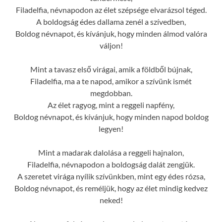
Filadelfia, névnapodon az élet szépsége elvarázsol téged.
A boldogság édes dallama zenél a szívedben,
Boldog névnapot, és kívánjuk, hogy minden álmod valóra
váljon!
Mint a tavasz első virágai, amik a földből bújnak,
Filadelfia, ma a te napod, amikor a szívünk ismét
megdobban.
Az élet ragyog, mint a reggeli napfény,
Boldog névnapot, és kívánjuk, hogy minden napod boldog
legyen!
Mint a madarak dalolása a reggeli hajnalon,
Filadelfia, névnapodon a boldogság dalát zengjük.
A szeretet virága nyílik szívünkben, mint egy édes rózsa,
Boldog névnapot, és reméljük, hogy az élet mindig kedvez
neked!