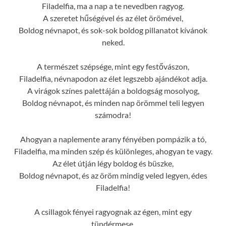
Filadelfia, ma a nap a te nevedben ragyog.
A szeretet hűségével és az élet örömével,
Boldog névnapot, és sok-sok boldog pillanatot kívánok
neked.
A természet szépsége, mint egy festővászon,
Filadelfia, névnapodon az élet legszebb ajándékot adja.
A virágok színes palettáján a boldogság mosolyog,
Boldog névnapot, és minden nap örömmel teli legyen
számodra!
Ahogyan a naplemente arany fényében pompázik a tó,
Filadelfia, ma minden szép és különleges, ahogyan te vagy.
Az élet útján légy boldog és büszke,
Boldog névnapot, és az öröm mindig veled legyen, édes
Filadelfia!
A csillagok fényei ragyognak az égen, mint egy
tündérmese,