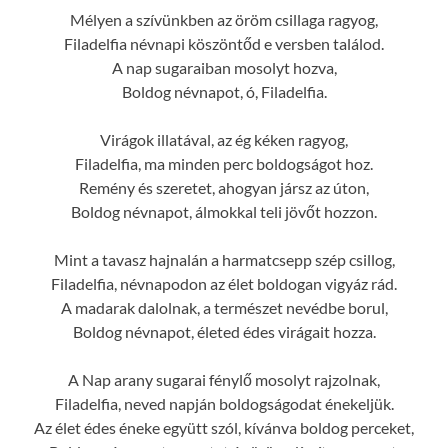
Mélyen a szívünkben az öröm csillaga ragyog,
Filadelfia névnapi köszöntőd e versben találod.
A nap sugaraiban mosolyt hozva,
Boldog névnapot, ó, Filadelfia.
Virágok illatával, az ég kéken ragyog,
Filadelfia, ma minden perc boldogságot hoz.
Remény és szeretet, ahogyan jársz az úton,
Boldog névnapot, álmokkal teli jövőt hozzon.
Mint a tavasz hajnalán a harmatcsepp szép csillog,
Filadelfia, névnapodon az élet boldogan vigyáz rád.
A madarak dalolnak, a természet nevédbe borul,
Boldog névnapot, életed édes virágait hozza.
A Nap arany sugarai fénylő mosolyt rajzolnak,
Filadelfia, neved napján boldogságodat énekeljük.
Az élet édes éneke együtt szól, kívánva boldog perceket,