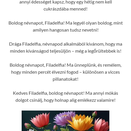
annyi édességet kapsz, hogy egy hétig nem kell
cukrászdába menned!
Boldog névnapot, Filadelfia! Ma legyél olyan boldog, mint
amilyen hangosan tudsz nevetni!
Drága Filadelfia, névnapod alkalmából kívánom, hogy ma
minden kívánságod teljesüljön – még a legőrültebbek is!
Boldog névnapot, Filadelfia! Ma ünneplünk, és remélem,
hogy minden percét élvezni fogod – különösen a vicces
pillanatokat!
Kedves Filadelfia, boldog névnapot! Ma annyi mókás
dolgot csinálj, hogy holnap alig emlékezz valamire!