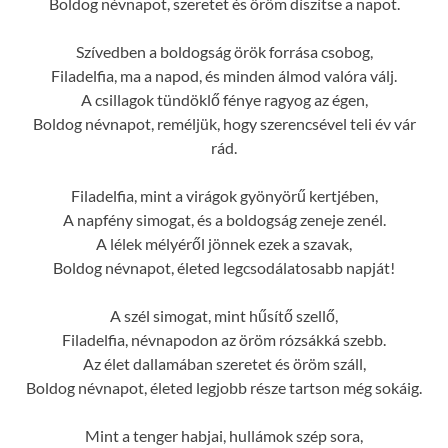
Boldog névnapot, szeretet és öröm díszítse a napot.
Szívedben a boldogság örök forrása csobog,
Filadelfia, ma a napod, és minden álmod valóra válj.
A csillagok tündöklő fénye ragyog az égen,
Boldog névnapot, reméljük, hogy szerencsével teli év vár
rád.
Filadelfia, mint a virágok gyönyörű kertjében,
A napfény simogat, és a boldogság zeneje zenél.
A lélek mélyéről jönnek ezek a szavak,
Boldog névnapot, életed legcsodálatosabb napját!
A szél simogat, mint hűsítő szellő,
Filadelfia, névnapodon az öröm rózsákká szebb.
Az élet dallamában szeretet és öröm száll,
Boldog névnapot, életed legjobb része tartson még sokáig.
Mint a tenger habjai, hullámok szép sora,