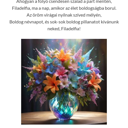
Ahogyan a folyó csendesen szalad a part mentén,
Filadelfia, ma a nap, amikor az élet boldogságba borul.
Az öröm virágai nyílnak szíved mélyén,
Boldog névnapot, és sok-sok boldog pillanatot kívánunk
neked, Filadelfia!