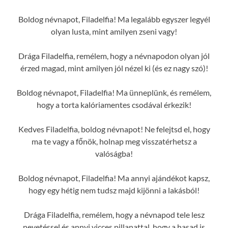
Boldog névnapot, Filadelfia! Ma legalább egyszer legyél
olyan lusta, mint amilyen zseni vagy!
Drága Filadelfia, remélem, hogy a névnapodon olyan jól
érzed magad, mint amilyen jól nézel ki (és ez nagy szó)!
Boldog névnapot, Filadelfia! Ma ünneplünk, és remélem,
hogy a torta kalóriamentes csodával érkezik!
Kedves Filadelfia, boldog névnapot! Ne felejtsd el, hogy
ma te vagy a főnök, holnap meg visszatérhetsz a
valóságba!
Boldog névnapot, Filadelfia! Ma annyi ajándékot kapsz,
hogy egy hétig nem tudsz majd kijönni a lakásból!
Drága Filadelfia, remélem, hogy a névnapod tele lesz
nevetéssel és annyi vicces pillanattal, hogy a hasad is