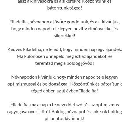
állsz a kihívásokra és a sikerekre. Köszöntünk és
bátorítunk téged!
Filadelfia, névnapon a jövőre gondolunk, és azt kívánjuk,
hogy minden napod tele legyen pozitív élményekkel és
sikerekkel!
Kedves Filadelfia, ne feledd, hogy minden nap egy ajándék.
Ma különösen ünnepeld meg ezt az ajándékot, és
teremtsd meg a boldog jövőd!
Névnapodon kívánjuk, hogy minden napod tele legyen
optimizmussal és boldogsággal. Köszöntünk és bátorítunk
téged ebben az új évbenFiladelfia!
Filadelfia, ma a nap a te neveddel szól, és az optimizmus
ragyogása övezi körül. Boldog névnapot és sok-sok boldog
pillanatot kívánunk!