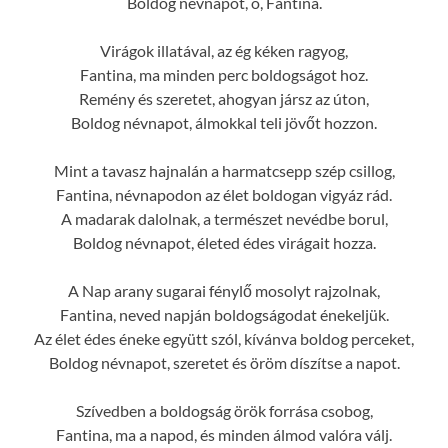
Boldog névnapot, ó, Fantina.
Virágok illatával, az ég kéken ragyog,
Fantina, ma minden perc boldogságot hoz.
Remény és szeretet, ahogyan jársz az úton,
Boldog névnapot, álmokkal teli jövőt hozzon.
Mint a tavasz hajnalán a harmatcsepp szép csillog,
Fantina, névnapodon az élet boldogan vigyáz rád.
A madarak dalolnak, a természet nevédbe borul,
Boldog névnapot, életed édes virágait hozza.
A Nap arany sugarai fénylő mosolyt rajzolnak,
Fantina, neved napján boldogságodat énekeljük.
Az élet édes éneke együtt szól, kívánva boldog perceket,
Boldog névnapot, szeretet és öröm díszítse a napot.
Szívedben a boldogság örök forrása csobog,
Fantina, ma a napod, és minden álmod valóra válj.