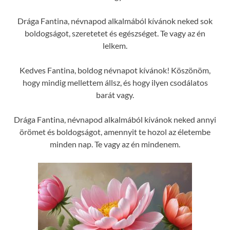
Drága Fantina, névnapod alkalmából kívánok neked sok
boldogságot, szeretetet és egészséget. Te vagy az én
lelkem.
Kedves Fantina, boldog névnapot kívánok! Köszönöm,
hogy mindig mellettem állsz, és hogy ilyen csodálatos
barát vagy.
Drága Fantina, névnapod alkalmából kívánok neked annyi
örömet és boldogságot, amennyit te hozol az életembe
minden nap. Te vagy az én mindenem.