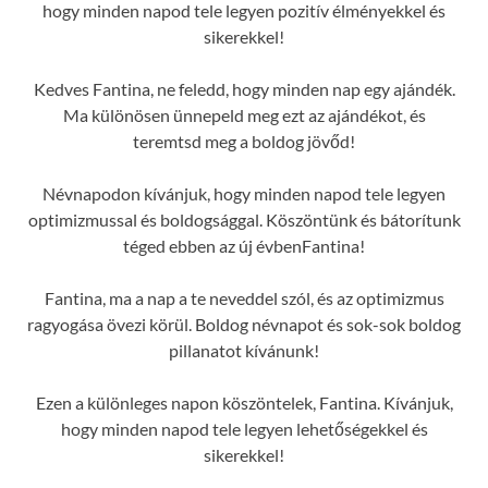
hogy minden napod tele legyen pozitív élményekkel és
sikerekkel!
Kedves Fantina, ne feledd, hogy minden nap egy ajándék.
Ma különösen ünnepeld meg ezt az ajándékot, és
teremtsd meg a boldog jövőd!
Névnapodon kívánjuk, hogy minden napod tele legyen
optimizmussal és boldogsággal. Köszöntünk és bátorítunk
téged ebben az új évbenFantina!
Fantina, ma a nap a te neveddel szól, és az optimizmus
ragyogása övezi körül. Boldog névnapot és sok-sok boldog
pillanatot kívánunk!
Ezen a különleges napon köszöntelek, Fantina. Kívánjuk,
hogy minden napod tele legyen lehetőségekkel és
sikerekkel!