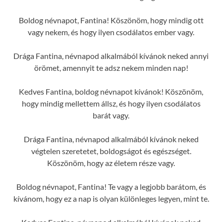
Boldog névnapot, Fantina! Köszönöm, hogy mindig ott
vagy nekem, és hogy ilyen csodálatos ember vagy.
Drága Fantina, névnapod alkalmából kívánok neked annyi
örömet, amennyit te adsz nekem minden nap!
Kedves Fantina, boldog névnapot kívánok! Köszönöm,
hogy mindig mellettem állsz, és hogy ilyen csodálatos
barát vagy.
Drága Fantina, névnapod alkalmából kívánok neked
végtelen szeretetet, boldogságot és egészséget.
Köszönöm, hogy az életem része vagy.
Boldog névnapot, Fantina! Te vagy a legjobb barátom, és
kívánom, hogy ez a nap is olyan különleges legyen, mint te.