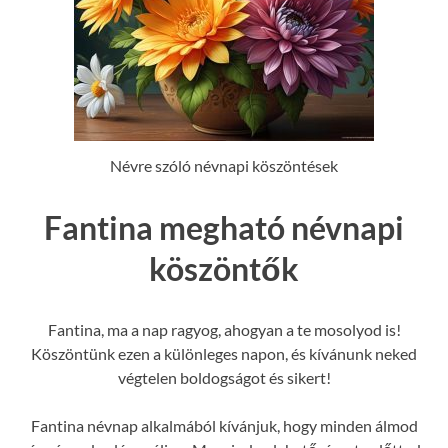
Névre szóló névnapi köszöntések
Fantina megható névnapi
köszöntők
Fantina, ma a nap ragyog, ahogyan a te mosolyod is!
Köszöntünk ezen a különleges napon, és kívánunk neked
végtelen boldogságot és sikert!
Fantina névnap alkalmából kívánjuk, hogy minden álmod