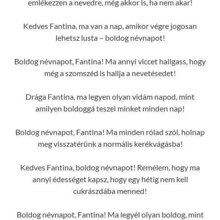
emlékezzen a nevedre, még akkor is, ha nem akar!
Kedves Fantina, ma van a nap, amikor végre jogosan
lehetsz lusta – boldog névnapot!
Boldog névnapot, Fantina! Ma annyi viccet hallgass, hogy
még a szomszéd is hallja a nevetésedet!
Drága Fantina, ma legyen olyan vidám napod, mint
amilyen boldoggá teszel minket minden nap!
Boldog névnapot, Fantina! Ma minden rólad szól, holnap
meg visszatérünk a normális kerékvágásba!
Kedves Fantina, boldog névnapot! Remélem, hogy ma
annyi édességet kapsz, hogy egy hétig nem kell
cukrászdába menned!
Boldog névnapot, Fantina! Ma legyél olyan boldog, mint