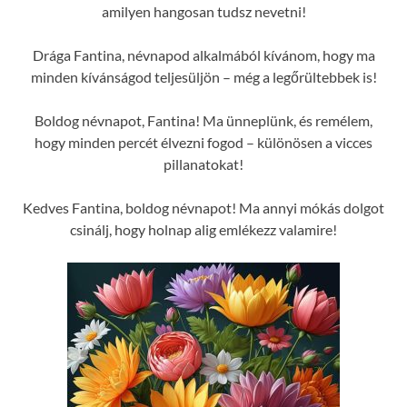
amilyen hangosan tudsz nevetni!
Drága Fantina, névnapod alkalmából kívánom, hogy ma
minden kívánságod teljesüljön – még a legőrültebbek is!
Boldog névnapot, Fantina! Ma ünneplünk, és remélem,
hogy minden percét élvezni fogod – különösen a vicces
pillanatokat!
Kedves Fantina, boldog névnapot! Ma annyi mókás dolgot
csinálj, hogy holnap alig emlékezz valamire!