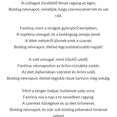
A csillagok tündöklő fénye ragyog az égen,
Boldog névnapot, reméljük, hogy szerencsével teli év vár
rád.
Fantina, mint a virágok gyönyörű kertjében,
A napfény simogat, és a boldogság zeneje zenél.
A lélek mélyéről jönnek ezek a szavak,
Boldog névnapot, életed legcsodálatosabb napját!
A szél simogat, mint hűsítő szellő,
Fantina, névnapodon az öröm rózsákká szebb.
Az élet dallamában szeretet és öröm száll,
Boldog névnapot, életed legjobb része tartson még sokáig.
Mint a tenger habjai, hullámok szép sora,
Fantina, ma a nap a te nevedben ragyog.
A szeretet hűségével és az élet örömével,
Boldog névnapot, és sok-sok boldog pillanatot kívánok
neked.