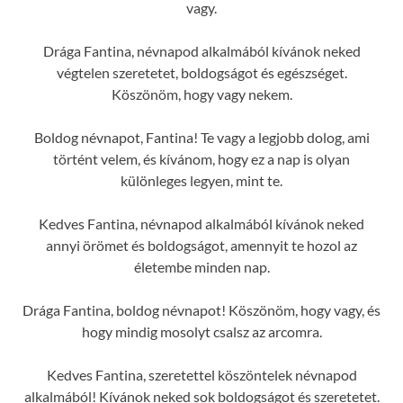
vagy.
Drága Fantina, névnapod alkalmából kívánok neked
végtelen szeretetet, boldogságot és egészséget.
Köszönöm, hogy vagy nekem.
Boldog névnapot, Fantina! Te vagy a legjobb dolog, ami
történt velem, és kívánom, hogy ez a nap is olyan
különleges legyen, mint te.
Kedves Fantina, névnapod alkalmából kívánok neked
annyi örömet és boldogságot, amennyit te hozol az
életembe minden nap.
Drága Fantina, boldog névnapot! Köszönöm, hogy vagy, és
hogy mindig mosolyt csalsz az arcomra.
Kedves Fantina, szeretettel köszöntelek névnapod
alkalmából! Kívánok neked sok boldogságot és szeretetet.