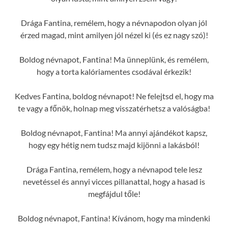
Drága Fantina, remélem, hogy a névnapodon olyan jól
érzed magad, mint amilyen jól nézel ki (és ez nagy szó)!
Boldog névnapot, Fantina! Ma ünneplünk, és remélem,
hogy a torta kalóriamentes csodával érkezik!
Kedves Fantina, boldog névnapot! Ne felejtsd el, hogy ma
te vagy a főnök, holnap meg visszatérhetsz a valóságba!
Boldog névnapot, Fantina! Ma annyi ajándékot kapsz,
hogy egy hétig nem tudsz majd kijönni a lakásból!
Drága Fantina, remélem, hogy a névnapod tele lesz
nevetéssel és annyi vicces pillanattal, hogy a hasad is
megfájdul tőle!
Boldog névnapot, Fantina! Kívánom, hogy ma mindenki