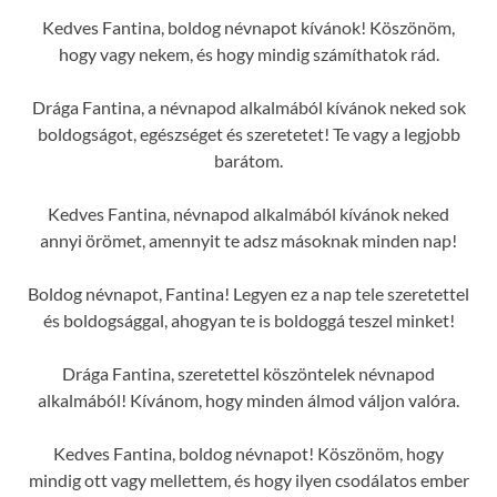
Kedves Fantina, boldog névnapot kívánok! Köszönöm,
hogy vagy nekem, és hogy mindig számíthatok rád.
Drága Fantina, a névnapod alkalmából kívánok neked sok
boldogságot, egészséget és szeretetet! Te vagy a legjobb
barátom.
Kedves Fantina, névnapod alkalmából kívánok neked
annyi örömet, amennyit te adsz másoknak minden nap!
Boldog névnapot, Fantina! Legyen ez a nap tele szeretettel
és boldogsággal, ahogyan te is boldoggá teszel minket!
Drága Fantina, szeretettel köszöntelek névnapod
alkalmából! Kívánom, hogy minden álmod váljon valóra.
Kedves Fantina, boldog névnapot! Köszönöm, hogy
mindig ott vagy mellettem, és hogy ilyen csodálatos ember