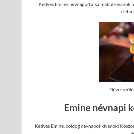
Kedves Emine, névnapod alkalmából kívánok ne
élete
Névre szóló
Emine névnapi k
Kedves Emine, boldog névnapot kívánok! Köszönö
e