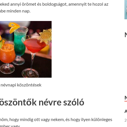
ked annyi örömet és boldogságot, amennyit te hozol az
mbe minden nap.
 névnapi köszöntések
öszöntők névre szóló
A
m, hogy mindig ott vagy nekem, és hogy ilyen különleges
2
mber vagy.