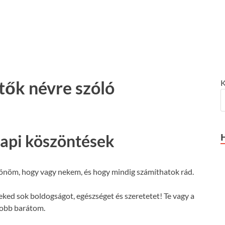
tők névre szóló
K
api köszöntések
nöm, hogy vagy nekem, és hogy mindig számíthatok rád.
ed sok boldogságot, egészséget és szeretetet! Te vagy a
jobb barátom.