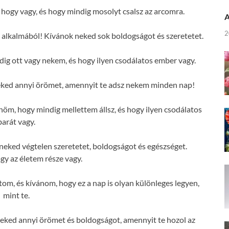
ogy vagy, és hogy mindig mosolyt csalsz az arcomra.
A
2
alkalmából! Kívánok neked sok boldogságot és szeretetet.
g ott vagy nekem, és hogy ilyen csodálatos ember vagy.
ked annyi örömet, amennyit te adsz nekem minden nap!
m, hogy mindig mellettem állsz, és hogy ilyen csodálatos
barát vagy.
eked végtelen szeretetet, boldogságot és egészséget.
y az életem része vagy.
om, és kívánom, hogy ez a nap is olyan különleges legyen,
mint te.
ked annyi örömet és boldogságot, amennyit te hozol az