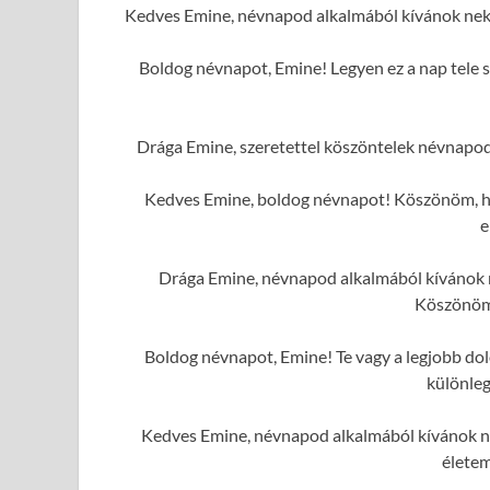
Kedves Emine, névnapod alkalmából kívánok nek
Boldog névnapot, Emine! Legyen ez a nap tele s
Drága Emine, szeretettel köszöntelek névnapod
Kedves Emine, boldog névnapot! Köszönöm, hog
e
Drága Emine, névnapod alkalmából kívánok n
Köszönöm
Boldog névnapot, Emine! Te vagy a legjobb dolo
különleg
Kedves Emine, névnapod alkalmából kívánok ne
élete