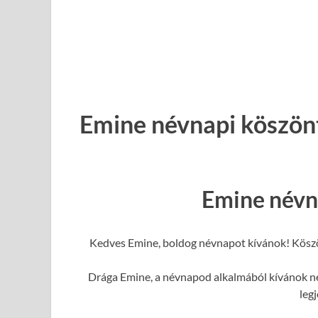
Emine névnapi köszön
Emine névn
Kedves Emine, boldog névnapot kívánok! Köszö
Drága Emine, a névnapod alkalmából kívánok nek
leg