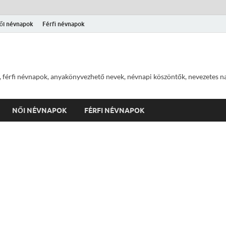
ői névnapok
Férfi névnapok
 férfi névnapok, anyakönyvezhető nevek, névnapi köszöntők, nevezetes na
NŐI NÉVNAPOK
FÉRFI NÉVNAPOK