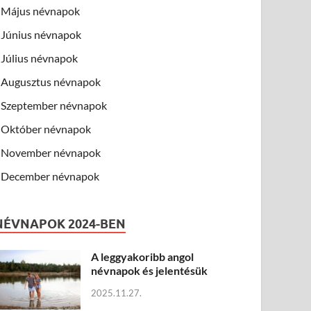
Május névnapok
Június névnapok
Július névnapok
Augusztus névnapok
Szeptember névnapok
Október névnapok
November névnapok
December névnapok
NÉVNAPOK 2024-BEN
A leggyakoribb angol
névnapok és jelentésük
2025.11.27.