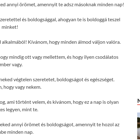
ed annyi örömet, amennyit te adsz másoknak minden nap!
zeretettel és boldogsággal, ahogyan te is boldoggá teszel
minket!
 alkalmából! Kívánom, hogy minden álmod váljon valóra.
y mindig ott vagy mellettem, és hogy ilyen csodálatos
mber vagy.
eked végtelen szeretetet, boldogságot és egészséget.
, hogy vagy nekem.
g, ami történt velem, és kívánom, hogy ez a nap is olyan
es legyen, mint te.
ked annyi örömet és boldogságot, amennyit te hozol az
mbe minden nap.