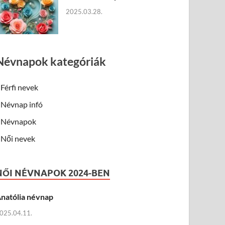
2025.03.28.
Névnapok kategóriák
Férfi nevek
Névnap infó
Névnapok
Női nevek
NŐI NÉVNAPOK 2024-BEN
natólia névnap
025.04.11.