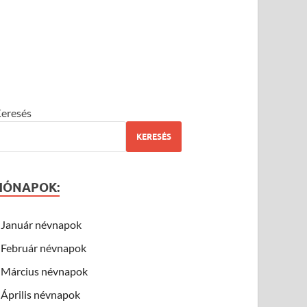
eresés
KERESÉS
HÓNAPOK:
Január névnapok
Február névnapok
Március névnapok
Április névnapok