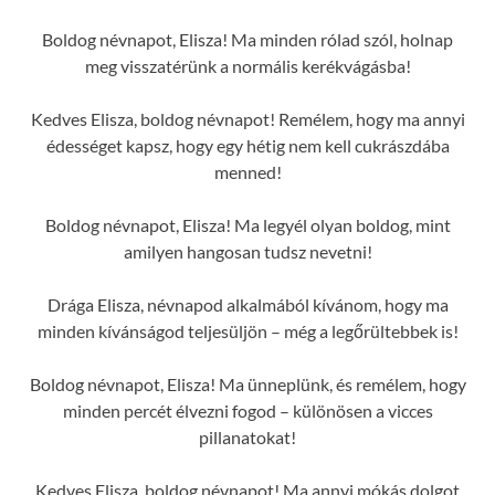
Boldog névnapot, Elisza! Ma minden rólad szól, holnap
meg visszatérünk a normális kerékvágásba!
Kedves Elisza, boldog névnapot! Remélem, hogy ma annyi
édességet kapsz, hogy egy hétig nem kell cukrászdába
menned!
Boldog névnapot, Elisza! Ma legyél olyan boldog, mint
amilyen hangosan tudsz nevetni!
Drága Elisza, névnapod alkalmából kívánom, hogy ma
minden kívánságod teljesüljön – még a legőrültebbek is!
Boldog névnapot, Elisza! Ma ünneplünk, és remélem, hogy
minden percét élvezni fogod – különösen a vicces
pillanatokat!
Kedves Elisza, boldog névnapot! Ma annyi mókás dolgot