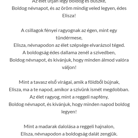
Az élet útján légy boldog és büszke,
Boldog névnapot, és az öröm mindig veled legyen, édes
Elisza!
A csillagok fényei ragyognak az égen, mint egy
tündérmese,
Elisza, névnapodon az élet szépsége elvarázsol téged.
A boldogság édes dallama zenél a szívedben,
Boldog névnapot, és kívánjuk, hogy minden álmod valóra
váljon!
Mint a tavasz első virágai, amik a földből bújnak,
Elisza, ma a te napod, amikor a szívünk ismét megdobban.
Az élet ragyog, mint a reggeli napfény,
Boldog névnapot, és kívánjuk, hogy minden napod boldog
legyen!
Mint a madarak dalolása a reggeli hajnalon,
Elisza, névnapodon a boldogság dalát zengjük.