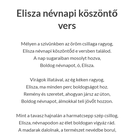
Elisza névnapi köszöntő
vers
Mélyen a szívünkben az öröm csillaga ragyog,
Elisza névnapi köszöntőd e versben találod.
A nap sugaraiban mosolyt hozva,
Boldog névnapot, ó, Elisza.
Virágok illatával, az ég kéken ragyog,
Elisza, ma minden perc boldogságot hoz.
Remény és szeretet, ahogyan jársz az úton,
Boldog névnapot, álmokkal teli jövőt hozzon.
Mint a tavasz hajnalán a harmatcsepp szép csillog,
Elisza, névnapodon az élet boldogan vigyáz rád.
A madarak dalolnak, a természet nevédbe borul,