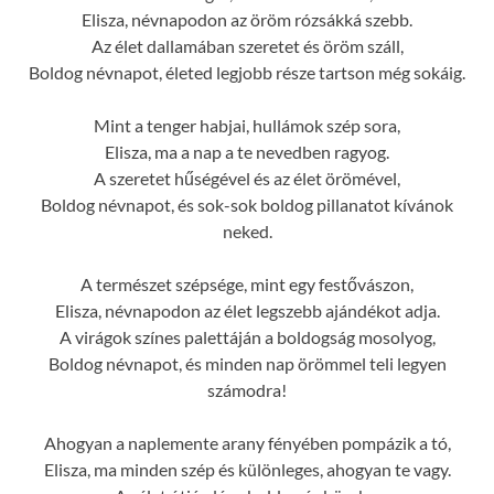
Elisza, névnapodon az öröm rózsákká szebb.
Az élet dallamában szeretet és öröm száll,
Boldog névnapot, életed legjobb része tartson még sokáig.
Mint a tenger habjai, hullámok szép sora,
Elisza, ma a nap a te nevedben ragyog.
A szeretet hűségével és az élet örömével,
Boldog névnapot, és sok-sok boldog pillanatot kívánok
neked.
A természet szépsége, mint egy festővászon,
Elisza, névnapodon az élet legszebb ajándékot adja.
A virágok színes palettáján a boldogság mosolyog,
Boldog névnapot, és minden nap örömmel teli legyen
számodra!
Ahogyan a naplemente arany fényében pompázik a tó,
Elisza, ma minden szép és különleges, ahogyan te vagy.