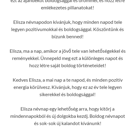
ezt az ajándékot boldogsággal és örömmel, és hozz létre
emlékezetes pillanatokat!
Elisza névnapodon kívánjuk, hogy minden napod tele
legyen pozitívumokkal és boldogsággal. Köszöntünk és
bízunk benned!
Elisza, ma a nap, amikor a jövő tele van lehetőségekkel és
reményekkel. Ünnepeld meg ezt a különleges napot és
hozz létre saját boldog történeteidet!
Kedves Elisza, a mai nap a te napod, és minden pozitív
energia körülvesz. Kívánjuk, hogy ez az év tele legyen
sikerekkel és boldogsággal!
Elisza névnap egy lehetőség arra, hogy kitörj a
mindennapokból és új dolgokba kezdj. Boldog névnapot
és sok-sok új kalandot kívánunk!