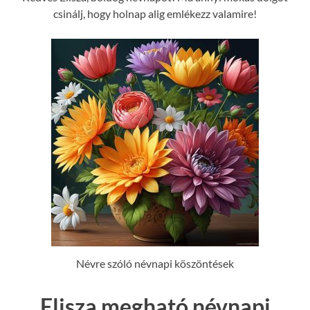
csinálj, hogy holnap alig emlékezz valamire!
Névre szóló névnapi köszöntések
Elisza megható névnapi