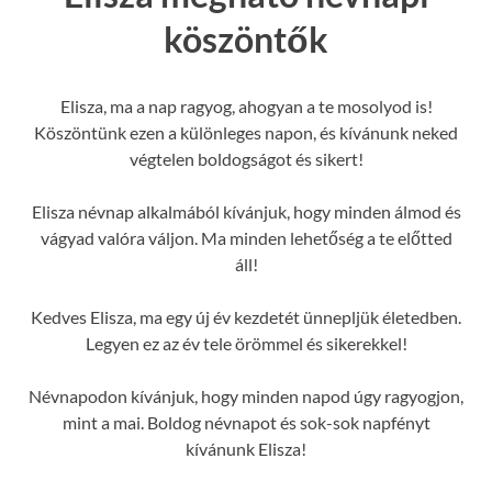
köszöntők
Elisza, ma a nap ragyog, ahogyan a te mosolyod is!
Köszöntünk ezen a különleges napon, és kívánunk neked
végtelen boldogságot és sikert!
Elisza névnap alkalmából kívánjuk, hogy minden álmod és
vágyad valóra váljon. Ma minden lehetőség a te előtted
áll!
Kedves Elisza, ma egy új év kezdetét ünnepljük életedben.
Legyen ez az év tele örömmel és sikerekkel!
Névnapodon kívánjuk, hogy minden napod úgy ragyogjon,
mint a mai. Boldog névnapot és sok-sok napfényt
kívánunk Elisza!