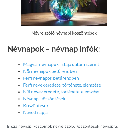
Névre szóló névnapi köszöntések
Névnapok – névnap infók:
Magyar névnapok listája dátum szerint
Női névnapok betűrendben
Férfi névnapok betűrendben
Férfi nevek eredete, története, elemzése
Női nevek eredete, története, elemzése
Névnapi köszöntések
Köszöntések
Neved napja
Elisza névnapi köszöntők névre szóló. Köszöntések névnapra,