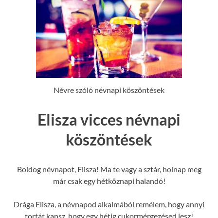
Névre szóló névnapi köszöntések
Elisza vicces névnapi
köszöntések
Boldog névnapot, Elisza! Ma te vagy a sztár, holnap meg
már csak egy hétköznapi halandó!
Drága Elisza, a névnapod alkalmából remélem, hogy annyi
tortát kapsz, hogy egy hétig cukormérgezésed lesz!