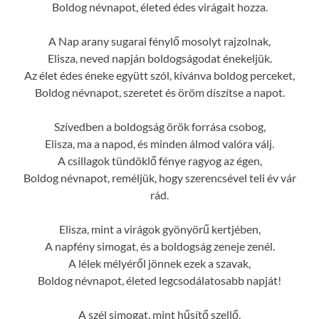
Boldog névnapot, életed édes virágait hozza.
A Nap arany sugarai fénylő mosolyt rajzolnak,
Elisza, neved napján boldogságodat énekeljük.
Az élet édes éneke együtt szól, kívánva boldog perceket,
Boldog névnapot, szeretet és öröm díszítse a napot.
Szívedben a boldogság örök forrása csobog,
Elisza, ma a napod, és minden álmod valóra válj.
A csillagok tündöklő fénye ragyog az égen,
Boldog névnapot, reméljük, hogy szerencsével teli év vár
rád.
Elisza, mint a virágok gyönyörű kertjében,
A napfény simogat, és a boldogság zeneje zenél.
A lélek mélyéről jönnek ezek a szavak,
Boldog névnapot, életed legcsodálatosabb napját!
A szél simogat, mint hűsítő szellő,